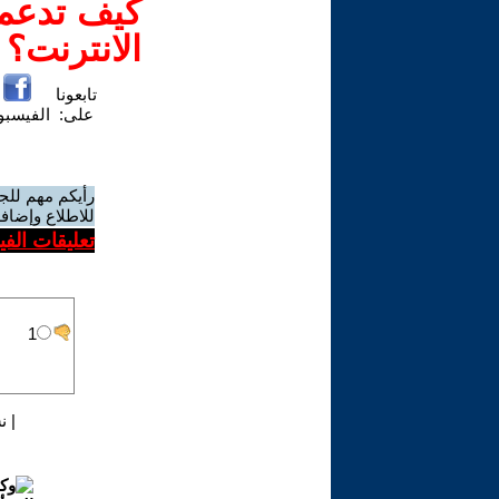
كيف تدعم-
الانترنت؟
تابعونا
على:
الفيسب
رأيكم مهم للج
للاطلاع وإضافة
تعليقات الف
|
ن