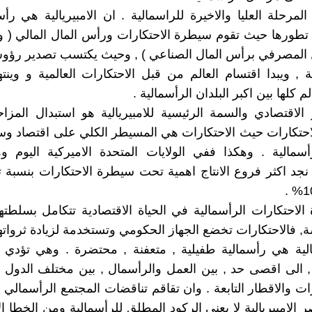
ة المرحلة العليا والاخيرة للراسمالية . ان الامبيريالية هي ر
طورها حيث تقوم سيطرة الاحتكارات ورأس المال المالي ( و
 المصرفي برأس المال الصناعي ) , وحيث يكتسب تصدير رؤوس
ة , ويبدا اقتسام العالم من قبل الاحتكارات العالمية و وين
م كلها بين اكبر البلدان الرأسمالية .
الاقتصادي والسمة الرئيسية للامبيريالية هو استبدال المزا
حتكارات حيث الاحتكارات هي المسيطر الكلي على اقتصاد وس
رأسمالية . وهكذا ففي الولايات المتحدة الاميركية اليوم
ة نجد اكثر فروع الانتاج اهمية تحت سيطرة الاحتكارات بنسبة ت
لاحتكارات الرأسمالية في الحياة الاقتصادية تتكامل بسلطته
, فالاحتكارات تخضع الجهاز الحكومي وتستخدمة لزيادة ثرواتها
يالية هي رأسمالية طفيلية , متعفنة , محتضرة . وهي تؤدي 
, الى اقصى حد , بين العمل والرأسمال , بين مختلف الدول الا
ت والاقطار التابعة . وان تقاقم تناقضات المجتمع الرأسمالي
لامبيريالية لا يعني الركود المطلق للرأسمالية ومن الخطا الا