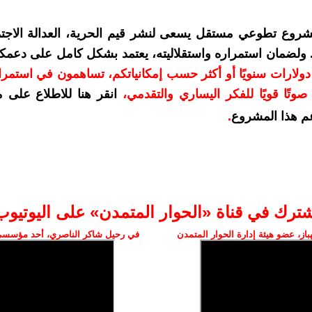
شروع تطوعي مستقل يسعى لنشر قيم الحرية، العدالة الاجتم
. ولضمان استمراره واستقلاليته، يعتمد بشكل كامل على دعمك
دعمكم بمبلغ 10 دولارات سنويًا أو أكثر حسب إمكانياتكم، تساهمون في استم
وتًا قويًا للفكر اليساري والتقدمي
،
انقر هنا للاطلاع على 
م هذا المشروع
.
شترك في قناة «الحوار المتمدن» على اليوتيوب
ز، عضو هيئة إدارة الحوار المتمدن
في رحيل شاكر الناصري، أحد مؤسسي 