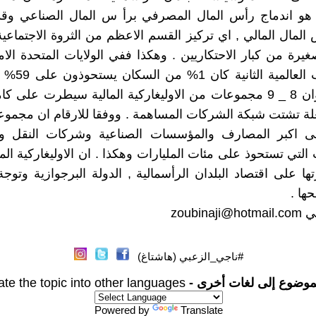
ية هو اندماج رأس المال المصرفي برأ س المال الصناعي وق
المال المالي , اي تركيز القسم الاعظم من الثروة الاجتماعي
رة من كبار الاحتكاريين . وهكذا ففي الولايات المتحدة الامي
قبل الحرب العالمي
الوطنية . وان 8 _ 9 مجموعات من الاوليغاركية المالية سيطرت على
 اكبر المصارف والمؤسسات الصناعية وشركات النقل و
لتي تستحوذ على مئات المليارات وهكذا . ان الاوليغاركية الم
ا على اقتصاد البلدان الرأسمالية , الدولة البرجوازية وتوجة
ها .
بي
zoubinaji@hotmail.com
#ناجي_الزعبي (هاشتاغ)
موضوع إلى لغات أخرى -
ate the topic into other languages
Powered by
Translate