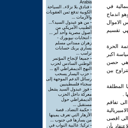
Arabia
أسمالية في
-
فنادق بلا نزلاء.. السياحة
الكوبية تدفع ثمن العقوبات
هو اندماج
والأزمات ...
 الاموال
-
من هو عبدول السيد؟...
الطبيب الأمريكي من
تهي تقسيم
أصول مصرية وأحد أبر ...
-
انتخابات نيويورك -
زهران ممداني مسلم
حمة الحرة
يساري يربك حسابات
ترامب ...
ياسة اكبر
-
جميعا لإنجاح المؤتمر
 وهي حصن
الوطني السادس لحزب
النهج الديمقراطي الع ...
تراوح بين
-
حزب اليسار يسحب
رسائل الدعم الموجهة إلى
سجناء فلسطينيين
ا المطلقة
-
فوز عبدول السيد يشعل
 .
معركة داخل الحزب
الديمقراطي حول
الى تفاقم
مستقبل ...
-
حكمة التضاد.. قصة
مبيريالية
الأزهار التي تعرف يمينها
 الى اقصى
من يسارها في جنوب ...
-
تركيا: غالبية النواب في
عتقاد بأن