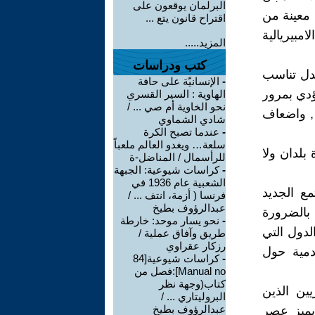
البرلمان يوقعون على
 معينة من
اقتراح قانون يتع ...
مبيريالية
المزيد.....
كتب ودراسات
بدل تناسب
-
الإنسانيّة على حافة
يؤدي بمرور
الهاوية : السير القسري
نحو الخاوية أم صي ... /
 , واضعاف
شادي الشماوي
-
عندما تصبح الكرة
سلعة… ويغدو العالم ملعباً
بلدان ولا
للرأسمال / المناضل-ة
-
كراسات شيوعية: الجبهة
الشعبية عام 1936 في
مع الجديد
فرنسا ( أزمة، انتف ... /
عبدالرؤوف بطيخ
ا بالضرورة
-
نحو يسار موحد: خارطة
لدول التي
طريق وآفاق عملية /
رزكار عقراوي
دمية حول
-
كراسات شيوعية[84
Manual no]:فصل من
كتاب(وجهة نظر
يين الذين
البروليتاري ... /
عبدالرؤوف بطيخ
يميز عصر