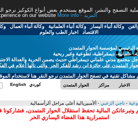
ة التصفح والنشر، الموقع يستخدم بعض أنواع الكوكيز نرجو النق
More info - المزيد
experience on our website
الفن
-
وكالة أنباء اليسار
-
وكالة أنباء العلمانية
-
وكالة أنباء العمال
-
وكا
الاقتصاد
-
اخبار الطب والعلوم
 الرئيسي لمؤسسة الحوار المتمدن
، علمانية، ديمقراطية، تطوعية وغير ربحية
ل مجتمع مدني علماني ديمقراطي حديث يضمن الحرية والعدالة الاجتم
حوار المتمدن على جائزة ابن رشد للفكر الحر والتى نالها أعلام في الفك
م مشاكل تقنية في تصفح الحوار المتمدن نرجو النقر هنا لاستخدام الموقع
كوردي
English
الاخبار
مراكز
الحوار المتمدن
وعية
-
ناجي الزعبي
- ألأمبيريالية أعلى مراحل ألرأسمالية
 وتبرعاتكن المالية تحفظ استقلال الحوار المتمدن، فشاركونا 
استمرارية هذا الفضاء اليساري الحر