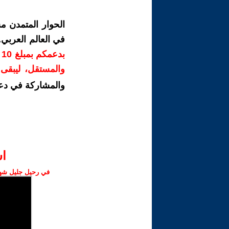
الحوار المتمدن م
في العالم العربي
ب
والمستقل، ليبقى ص
والمشاركة في دع
ا‫
في رحيل جليل شهبا