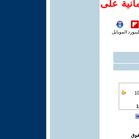
انية على
يبورد
الموبايل