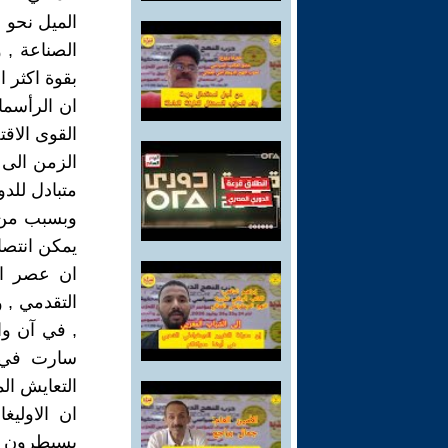
الميل نحو ا
الصناعة , 
بقوة اكثر ا
ان الرأسما
القوى الاقت
الزمن الى 
متبادل للد
وبسبب من ه
يمكن انتصار
ان عصر الا
التقدمي , و
, في آن وا
سارت في ط
التعايش ال
ان الاوليغ
يسيطرون ع