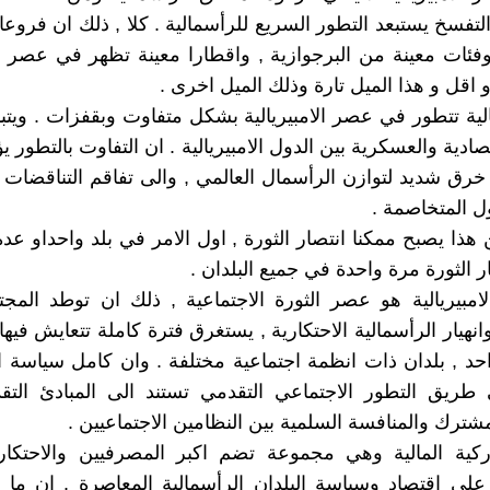
لتفسخ يستبعد التطور السريع للرأسمالية . كلا , ذلك ان فروعا
وفئات معينة من البرجوازية , واقطارا معينة تظهر في عصر الا
و اقل و هذا الميل تارة وذلك الميل اخرى .
لية تتطور في عصر الامبيريالية بشكل متفاوت وبقفزات . ويت
صادية والعسكرية بين الدول الامبيريالية . ان التفاوت بالتطور 
خرق شديد لتوازن الرأسمال العالمي , والى تفاقم التناقضات
ول المتخاصمة .
ذا يصبح ممكنا انتصار الثورة , اول الامر في بلد واحداو عدة 
 الثورة مرة واحدة في جميع البلدان .
مبيريالية هو عصر الثورة الاجتماعية , ذلك ان توطد المجت
انهيار الرأسمالية الاحتكارية , يستغرق فترة كاملة تتعايش فيه
حد , بلدان ذات انظمة اجتماعية مختلفة . وان كامل سياسة ا
ريق التطور الاجتماعي التقدمي تستند الى المبادئ التق
مشترك والمنافسة السلمية بين النظامين الاجتماعيين .
اركية المالية وهي مجموعة تضم اكبر المصرفيين والاحتكار
لى اقتصاد وسياسة البلدان الرأسمالية المعاصرة . ان ما 