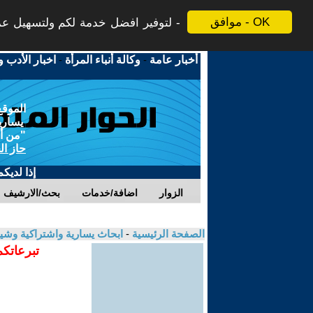
موافق - OK
لتوفير افضل خدمة لكم ولتسهيل عملي
أخبار عامة
-
وكالة أنباء المرأة
-
اخبار الأدب و
الموقع
يسارية
"من أج
حاز ال
إذا لديك
الزوار
اضافة/خدمات
بحث/الارشيف
الصفحة الرئيسية
-
ابحاث يسارية واشتراكية وشي
تبرعاتكم