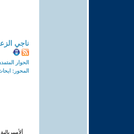
ناجي الزع
الحوار المتمدن-العدد: 3704 - 12
المحور: ابحاث
ألأمبيريالي