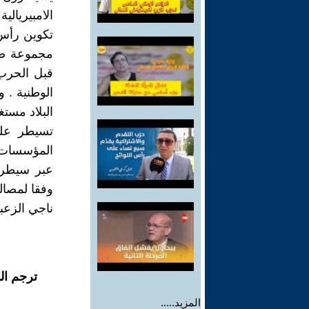
الامبيريال
تكوين رأس 
مجموعة صغي
تسيطر على
المؤسسات ا
عبر سيطرته
وفقا لمصالح
ناجي الزع
ترجم ال
المزيد.....