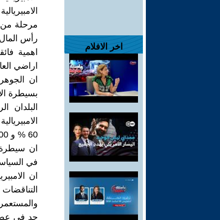
الامبيريالي
مرحلة من ت
رأس المال
اخر الافلام
اهمية فائق
اراضي العال
ان الجوهر 
بسيطرة الا
البلدان ال
الامبيريالي
60 % و 100% .
ان سيطرة ا
في السياسة
ان الامبير
التناقضات 
والمستعمرا
حد في عصر ا