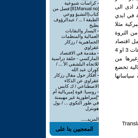
-
كراسات شيوعية
د ادى الى
[81Manual no]:فصل من
كتاب(التشيؤ ووعي
ة في ايدي
الطبقة ا ... / عبدالرؤوف
ركية مثلا
بطيخ
-
اليسار والنقابات
ة الثانية كان 1% من السكان يستحوذون على 59% من الثروة
العمالية والمنظمات
 كامل اقتصاد
الجماهيرية / رزكار
عقراوي
البلاد مستغلة تشتت شبكة الشركات المساهمة . ووفقا للارقام ان مجموعات 3 او 4
-
مقدمة في الاقتصاد
غيرها من
الماركسي - حلقة دراسية
للاتجاه البلشفي الأ ... /
الية تخضع
كوران عبد الله
-
أفكار حول مقال رزكار
 سياساتها
عقراوي عن الذكاء
الاصطناعي / ك كابس
-
روسيا: قوة إمبريالية أم
“إمبراطورية غير مهيمنة
في طور التكوي ... / بول
هوبترل
المزيد.....
Transl
المعجبين بنا على