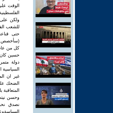
الوقت على
الفلسطينية
ولكن على 
للشعب الف
حتى قناعة 
(سأخصص لهذ
كل من عاش 
حسين كان و
دولة متمر
السياسية 
غير ان ال
الضحك عليه
المتعاقبة 
وحسن نيته 
نصدق نحن 
السياسةوعن