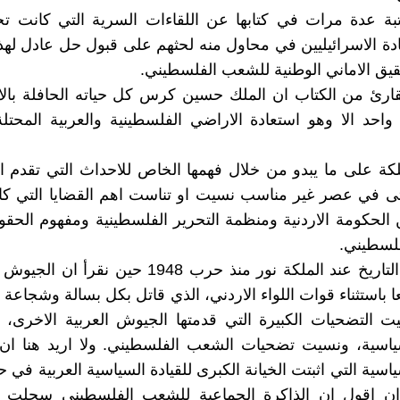
تبة عدة مرات في كتابها عن اللقاءات السرية التي كانت ت
دة الاسرائيليين في محاول منه لحثهم على قبول حل عادل لهذ
حقيق الاماني الوطنية للشعب الفلسطيني.
قارئ من الكتاب ان الملك حسين كرس كل حياته الحافلة بال
حد الا وهو استعادة الاراضي الفلسطينية والعربية المحتل
لكة على ما يبدو من خلال فهمها الخاص للاحداث التي تقدم 
اتى في عصر غير مناسب نسيت او تناست اهم القضايا التي ك
 الحكومة الاردنية ومنظمة التحرير الفلسطينية ومفهوم الحقو
لسطيني.
يبدأ تحوير التاريخ عند الملكة نور منذ حرب 1948 حين نق
ا باستثناء قوات اللواء الاردني، الذي قاتل بكل بسالة وشجاعة 
ت التضحيات الكبيرة التي قدمتها الجيوش العربية الاخرى، 
سياسية، ونسيت تضحيات الشعب الفلسطيني. ولا اريد هنا ان
ن اقول ان الذاكرة الجماعية للشعب الفلسطيني سجلت ا