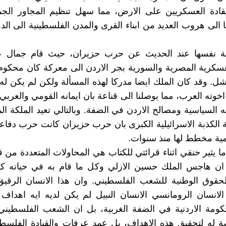
لقادة العسكريين على الارض، مما سهل تنظيم المجاور الجم
 الى هروب العديد من ابناء القرى والمدن الفلسطينية الى الدو
بة نفسها عند الحديث عن حرب حزيران، حيث قام جمال عب
لعسكرية المصرية والسورية بجر الاردن الى معركة كان محكوم 
لفشل. وقد كان الملك ايضا مدركا لهذه المسألة ولكن لم يكن ل
اخوته العرب، مما يوصلنا الى قناعة بان ايمانه القومي والعربي
السياسية ومصالح الاردن في الضفة. وبالتالي تعيد الملكة ال
 الكذبة الاسرائيلية الكبرى بان حرب حزيران كانت حرب دفا
ة مخطط لها منذ سنوات.
ا يثير حنقي اثناء قرائتي للكتاب هي المحاولات المتعددة من ق
ت ان هاجس الملك حسين الازلي وكل ما قام به في حياته ك
لحقوق الوطنية للشعب الفلسطيني. وان هذا الانسان الرقيق
لانسان الرومانسي الانسان النبيل لم يكن لديه ايه اهداف
ومة الاردنية في الضفة الغربية، بل ان الشعب الفلسطيني 
 له لتحقيق هذه الاهداف، بل عمد عرفات والقيادة الفلسطي