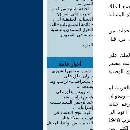
المس ...
جمع الملك
-
الحلقة الثانية من كتاب
-الحرب على العراق:
ه المسألة
الاسباب الحقيقية ل ...
-
قائمة الممنوعات - الى
الحوار المتمدن بمناسبة
احداث من
حجبه في السعودي ...
ة من قبل
المزيد.....
الملك على
انت مصدر
أخبار عامة
-
رئيس مجلس الشورى
ق الوطنية
بإيران يعلق على
-استعراضات- ترامب وما
يستخد ...
رأ ان الجيوش العربية لم
-
ساويرس يعلّق على
– ويبدو ان
هجوم ترامب ضد
عبدالرحمن السيد بسبب
رغم خيانة
إسرائيل. ...
 اعود الى
-
كيف نجح الحلفاء في
تهريب -سلاح هتلر
الوثائق السياسية التي اثبتت الخيانة الكبرى للقيادة السياسية العربية في حرب 1948
العجيب- من بولندا المحتل
لكثير من
...