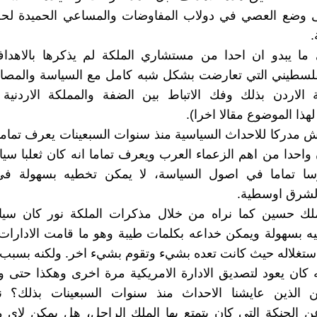
 وضع العصي في دولاب المفاوضات والمساعي الحميدة لحل
.
ما يبدو ان احدا من مستشاري الملكة لم يذكرها بالاهداف
لسطيني التي تعارضت بشكل شبه كامل مع السياسة والمصالح 
الاردن بذلك وفك الاتباط بين الضفة والمملكة الاردنية ا
ا الموضوع مقالا اخرا).
مدركا للاحداث السياسية منذ سنوات السبعينات يعرف تماما
احدا من اهم الزعماء العرب ويعرف تماما انه كان ثعلبا سي
سا تماما في اصول السياسة، لا يمكن تخطيه بسهولة في 
الشرق اوسطية.
ملك حسين كما نراه من خلال مذكرات الملكة نور كان سيا
 بسهولة ويمكن خداعه بكلمات طيبة وهو ما قامت الادارات 
باستغلاله حيث كانت تعده بشيء وتقوم بشيء اخر. ولكنه بسبب 
كان يعود لتصديق الادارة الامريكية مرة اخرى وهكذا حتى و
الذين عايشنا الاحداث منذ سنوات السبعينات بذلك؟ 
 الحنكة التي كان يتمتع بها الملك الراحل، هل يمكن لاي م