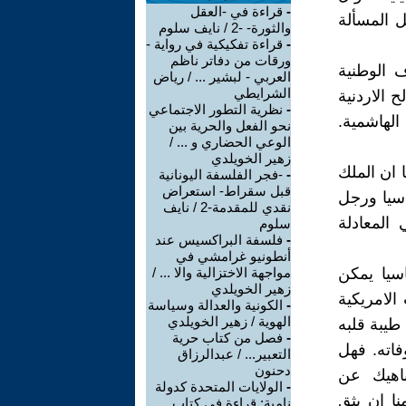
-
قراءة في -العقل
 المسألة
والثورة- -2 / نايف سلوم
-
قراءة تفكيكية في رواية -
ورقات من دفاتر ناظم
 الوطنية
العربي - لبشير ... / رياض
الشرايطي
الاردنية
-
نظرية التطور الاجتماعي
لهاشمية.
نحو الفعل والحرية بين
الوعي الحضاري و ... /
زهير الخويلدي
 ان الملك
-
-فجر الفلسفة اليونانية
قبل سقراط- استعراض
اسيا ورجل
نقدي للمقدمة-2 / نايف
المعادلة
سلوم
-
فلسفة البراكسيس عند
أنطونيو غرامشي في
سيا يمكن
مواجهة الاختزالية والا ... /
زهير الخويلدي
الامريكية
-
الكونية والعدالة وسياسة
الهوية / زهير الخويلدي
طيبة قلبه
-
فصل من كتاب حرية
فاته. فهل
التعبير... / عبدالرزاق
دحنون
ناهيك عن
-
الولايات المتحدة كدولة
نا ان يثق
نامية: قراءة في كتاب