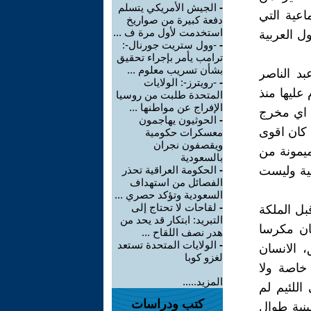
-
الجيش الأمريكي يتسلم
اعية التي
دفعة كبيرة من صواريخ
استخدمت لأول مرة ف ...
ل العربية
-
-وول ستريت جورنال-:
ترامب يأمر بإجراء تحقيق
بشأن تسريب معلوم ...
د الناصر
-
-رويترز-: الولايات
عليها منذ
المتحدة طلبت من روسيا
الإفراج عن مواطنها ...
ه اي مخرج
-
الحوثيون يهاجمون
 كان اقوى
معسكرات حكومية
ويقصفون نجران
ميمونة من
بالسعودية
عية وليست
-
الحكومة العراقية تحذر
الفصائل من استهداف
السعودية وتؤكد حصري ...
-
لقاحات لا تحتاج إلى
بل الملكة
التبريد: ابتكار قد يحد من
ان مكرسا
هدر نصف اللقاح ...
-
الولايات المتحدة تستعد
، الانسان
لغزو كوبا
 خاصة ولا
المزيد.....
اللئيم لم
كتب ودراسات
نية طوال