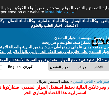
ة التصفح والنشر، الموقع يستخدم بعض أنواع الكوكيز نرجو النق
More info - المزيد
experience on our website
الفن
-
وكالة أنباء اليسار
-
وكالة أنباء العلمانية
-
وكالة أنباء العمال
-
وكا
الاقتصاد
-
اخبار الطب والعلوم
 الرئيسي لمؤسسة الحوار المتمدن
، علمانية، ديمقراطية، تطوعية وغير ربحية
ل مجتمع مدني علماني ديمقراطي حديث يضمن الحرية والعدالة الاجتم
حوار المتمدن على جائزة ابن رشد للفكر الحر والتى نالها أعلام في الفك
م مشاكل تقنية في تصفح الحوار المتمدن نرجو النقر هنا لاستخدام الموقع
كوردي
English
الاخبار
مراكز
الحوار المتمدن
مطبوعات
-
الياس المدني
- تغطية الشمس بغربال
 وتبرعاتكن المالية تحفظ استقلال الحوار المتمدن، فشاركونا 
استمرارية هذا الفضاء اليساري الحر