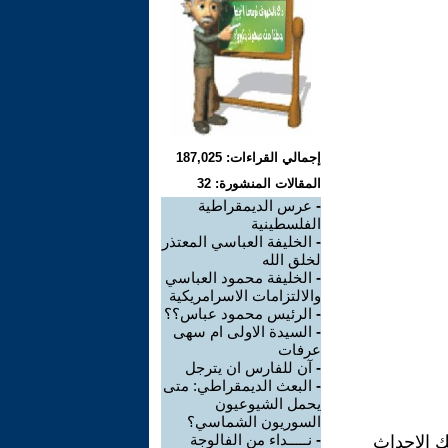
إجمالي القراءات: 187,025
المقالات المنشورة: 32
-
عرس الديمقراطية
الفلسطينية
-
الخليفة العباسي المعتذر
لخلق الله
-
الخليفة محمود العباسي
والالتزامات الاسرامريكية
-
الرئيس محمود عباس؟؟
-
السيدة الاولى ام سهى
عرفات
-
آن للفارس ان يترجل
-
البعث الديمقراطي: متى
يحمل الشيوعيون
السوريون الشماسي؟
-
نـــــداء من الفالوجة
ك الاحداث