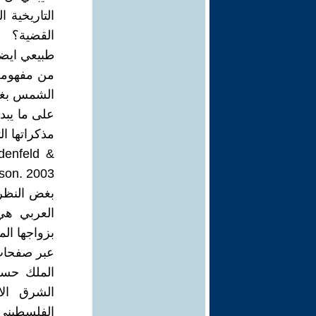
التاريخية 
القضية؟
طبيعي ايضا
من مفهومه 
الشمس بغر
على ما يبدو
مذكراتها التي
denfeld &
Nicolson. 2003) "وثبة إيمان – مذكرات 
بغض النظر 
العربي هي
بزواجها ال
عبر صفحات 
الملك حسي
الشرق ال
الفلسطيني