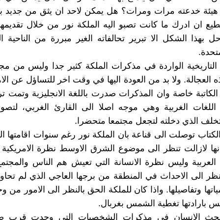
يئة خدعته مرات ومرات؟ هل يمكن لاحد ان يثق من جديد ب
تطيع ان ادرك ما كانت تصبو اليه الملكة نور من خلال تقديم
حل بهذا الشكل الا تبرير تحالفاته الغير مبررة من الناحية ا
متحدة.
التاريخية الواردة في مذكرات الملكة كثير جدا وليس من مج
 العجالة. ولا بد من العودة اليها في وقت اخر للتساؤل عن الا
 الكاتبة خاصة وان المذكرات صدرت باللغة الانجليزية وتمت تر
اللغات الغربية وهي موجه اصلا الى القارئ الغربي، لتصور
تخلف الذي دخلته لتجعل مجتمعا متحضرا.
الكتاب توصلت الى قناعة بان الملكة نور رغم سنوات اقامتها ا
 انها لازالت تنظر الى موضوع الشرق الاوسط نظرة الامريكية 
 العربية وليس نظرة الانسانة التي تعيش هم الناس والمجت
نظر الى الاحداث في المنطقة من برجها العاجي الذي لم تحاو
اتها وتفاصيلها. واذا كان للملكة الحق بالنظر الى الامور من و
س بارادتها تغطية الشمس بغربال.
بحث الانسان في مذكرات الشخصيات التي وجدت قرب صن