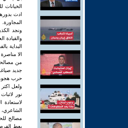
الخيانات ل
ادت بدورها
المجاورة.
ونجد الكذ
والقيادة ا
البداية با
الا مناصرة 
من مصالحه 
جديد صياغة
حرب هجومي
ولعل اكثر م
نور لاثبا
لاستعادة ا
الشاعري، ا
مصالح للحك
يعط الفرصة