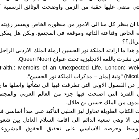
التي مضى عليها حقبة من الزمن واوضحت الوثائق الرسمية ك
 ان ينظر كل منا الى الامور من منظوره الخاص ويفسر رؤيته له
الخاص وقناعته الذاتية وموقعه في المجتمع. ولكن هل يمكن
بال؟؟
 هذا ما ارادته الملكة نور الحسين ارملة الملك الاردني الراح
 نشرت باللغة الانجليزية تحت عنوان (Queen Noor.
Faith.: Memoirs of an Unexpected Life. London: Wei
الملكة نور الحسين".
عن الفصول الاولى التي تطرقت فيها الى نشأتها واصلها ما ي
 الفترة التي اصبحت فيها جزء من العالم العربي والمجتمع
ميمون من الملك حسين بن طلال.
الكتاب الطويلة تحاول ليز الحلبي التأكيد على مبدأ اساسي
ن الا وهي سعيه الدائم الى اقامة السلام العادل بين شع
اوسط وحرصه الاساسي على تحقيق الحقوق المشروع
.