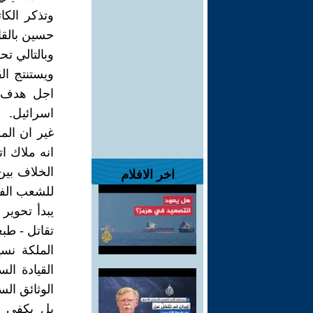
وتذكر الكا
حسين بالقا
وبالتالي ت
ويستنتج ال
اجل هدف وا
اسرائيل.
غير ان الم
انه ملاك 
الخلاف بين
اخر الافلام
للشعب الف
تقاتل - طبع
الملكة نسي
القيادة ال
بل يكفي ا