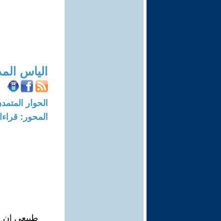
الياس الم
الحوار المتمدن-العدد: 1134 - 05
المحور: قراء
طيبعي ان ن