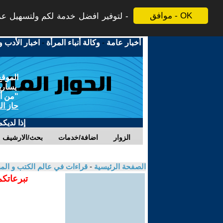
موافق - OK
لتوفير افضل خدمة لكم ولتسهيل عملي
أخبار عامة
-
وكالة أنباء المرأة
-
اخبار الأدب و
الموقع
يسارية
"من أج
حاز ال
إذا لديك
الزوار
اضافة/خدمات
بحث/الارشيف
الصفحة الرئيسية
-
قراءات في عالم الكتب و ال
تبرعاتكم