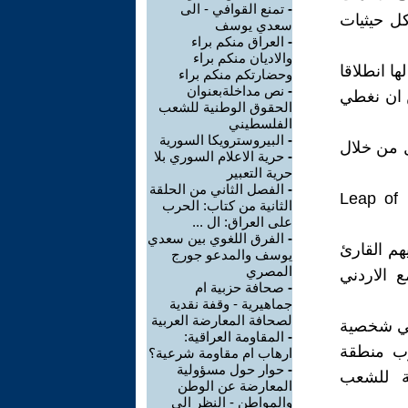
-
تمنع القوافي - الى
ل حيثيات
سعدي يوسف
-
العراق منكم براء
والاديان منكم براء
ا انطلاقا
وحضارتكم منكم براء
-
نص مداخلةبعنوان
 ان نغطي
الحقوق الوطنية للشعب
الفلسطيني
-
البيروسترويكا السورية
ل من خلال
-
حرية الاعلام السوري بلا
حرية التعبير
-
الفصل الثاني من الحلقة
Leap of 
الثانية من كتاب: الحرب
على العراق: ال ...
-
الفرق اللغوي بين سعدي
هم القارئ
يوسف والمدعو جورج
المصري
 الاردني
-
صحافة حزبية ام
جماهيرية - وقفة نقدية
لصحافة المعارضة العربية
 في شخصية
-
المقاومة العراقية:
وب منطقة
ارهاب ام مقاومة شرعية؟
-
حوار حول مسؤولية
ة للشعب
المعارضة عن الوطن
والمواطن - النظر الى