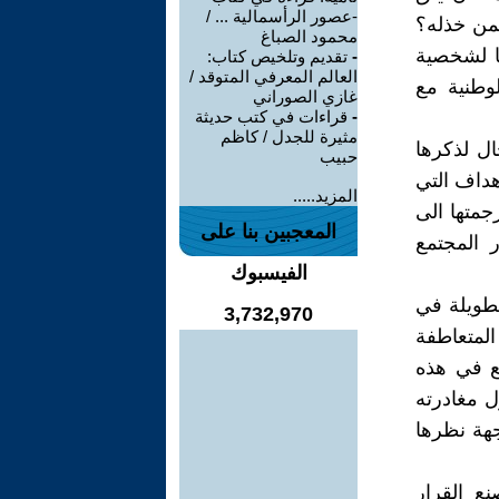
-عصور الرأسمالية ... /
من خذله؟
محمود الصباغ
ها لشخصية
-
تقديم وتلخيص كتاب:
العالم المعرفي المتوقد /
لوطنية مع
غازي الصوراني
-
قراءات في كتب حديثة
مثيرة للجدل / كاظم
ال لذكرها
حبيب
هداف التي
المزيد.....
جمتها الى
المعجبين بنا على
 المجتمع
الفيسبوك
لطويلة في
3,732,970
المتعاطفة
مع في هذه
ل مغادرته
جهة نظرها
ع القرار