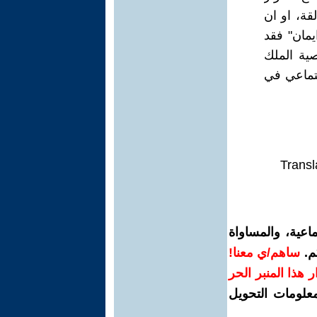
قة، او ان
مان" فقد
ية الملك
جتماعي في
Transl
اعية، والمساواة
م.
ساهم/ي معنا!
رار هذا المنبر الحر
معلومات التحويل