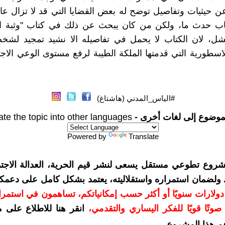
 حيثيات وتفاصيل توضح له بعض القضايا التي قد لا تزال عال
ب حدث ما، ولكن من كان يبحث عن ذلك في كتاب "وثبة اي
شل، لان الكتاب لا يحمل في تفاصيله الا نشيد تمجيد لشخص
لاسطورية التي قدمتها الملكة الطيبة لرفع مستوى الوعي الا
#الياس_المدني (هاشتاغ)
موضوع إلى لغات أخرى -
ate the topic into other languages
Powered by
Translate
شروع تطوعي مستقل يسعى لنشر قيم الحرية، العدالة الاجتم
. ولضمان استمراره واستقلاليته، يعتمد بشكل كامل على دعمك
دعمكم بمبلغ 10 دولارات سنويًا أو أكثر حسب إمكانياتكم، تساهمون في استم
وتًا قويًا للفكر اليساري والتقدمي
،
انقر هنا للاطلاع على 
م هذا المشروع
.