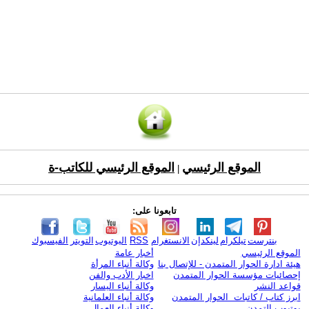
الموقع الرئيسي
الموقع الرئيسي للكاتب-ة
|
تابعونا على:
بنترست
تيلكرام
لينكدإن
الانستغرام
RSS
اليوتيوب
التويتر
الفيسبوك
الموقع الرئيسي
أخبار عامة
هيئة ادارة الحوار المتمدن - للإتصال بنا
وكالة أنباء المرأة
إحصائيات مؤسسة الحوار المتمدن
اخبار الأدب والفن
قواعد النشر
وكالة أنباء اليسار
ابرز كتاب / كاتبات الحوار المتمدن
وكالة أنباء العلمانية
يوتيوب التمدن
وكالة أنباء العمال