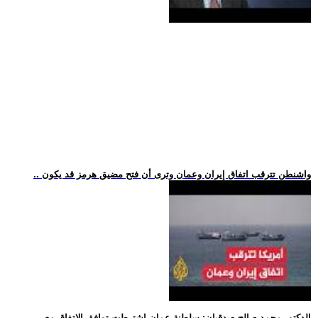
.. واشنطن تترقب اتفاق إيران وعمان وترى أن فتح مضيق هرمز قد يكون
.. الدكتور محمد صالح صدقيان: سلطنة عمان اشترطت توافق الاتفاق مع