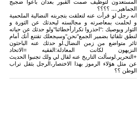
المستعدون لتوظيف صمت القبور بعدأن باعوا ضجيج
الجماهير.... ؟؟؟؟
انه رجل لو قرأت عنه لتعلقت بتجربته النضالية الملحمية
و لحلمت بمعاصرته و مجالسته ليحدثك عن الثورة و
الثوار ويوصيك :"احذروا تكرارأخطائنا"ولو حدثك عن حياته
لنطق تلقائيا بضمير الجمع"نحن"وسيجعلك تقتنع أنك أمام
ثائر متواضع من زمن النضال.لو حدثك عنه الباحثون
النزيهون لكانت المعادلة:الفقيه =الاتحاد
+التحرير.لوسألت التاريخ عنه لقال لي ولك تجنبوا الحديث
عن مثل هؤلاء الرموز بهذا الاختصار،الرجل بثقل تراب
الوطن ؟؟