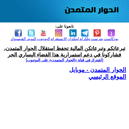
تابعونا على:
بودكاست
بنترست
تيلكرام
لينكدإن
الانستغرام
اليوتيوب
التويتر
الفيسبوك
تبرعاتكم وتبرعاتكن المالية تحفظ استقلال الحوار المتمدن،
فشاركونا في دعم استمرارية هذا الفضاء اليساري الحر
[اشترك في قناة ‫«الحوار المتمدن» على اليوتيوب]
الحوار المتمدن - موبايل
الموقع الرئيسي