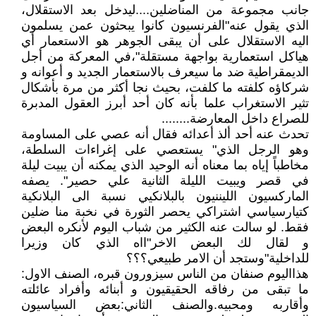
جانب مجموعة من المناضلين....ليدخل بعد الاستقلال،
الذي يقول عنه"الفرنسيون كانوا يبحثون عمن يسلمون
اليه الاستقلال على أن يبقى الجوهر هو الاستعمار أي
هياكل استعمارية بواجهة مستقلة"،في المعركة من أجل
الديمقراطية ضد ما سيعرف بالاستعمار الجديد و أعوانه و
شركاؤه كلفته ما كلفت، بحيث نجا أكثر من مرة بأشكال
تثير الاستغراب علما بأنه كان أحد أبرز العقول المدبرة
للصراع داخل المعارضة........
تحدث عنه أحد ألذ أعدائه فقال أنه عصي على المساومة
وهو الرجل الذي" يستعصي على إغراءات السلطة،
مخاطباً إياه بما معناه أنه الوحيد الذي يمكنه أن يبيت ليلة
في قصر ويبيت الليلة الثانية علي حصير". يصفه
الماركسيون الليننيون بالبلانكيي نسبة الى البلانكية
كتيارسياسي اشتراكي يحصر الثورة في نخبة منا ضلين
فقط. لو سالت عنه الكثير من شباب اليوم لأنكره البعض
و لقال لك البعض الاخر"ااه الذي كان وزيرا
للداخلية"وستجد أن الامر طبيعي؟؟؟
هذااليوم صنفان من الناس سيزورون قبره، الصنف الاول:
ما تبقى من رفاقه الحقيقيون و أبنائه وأفراد عائلته
وأقاربه ومحبيه.والصنف الثاني:بعض السياسيون