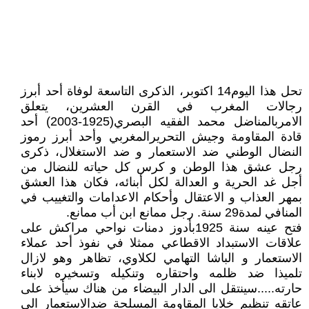
تحل هذا اليوم14 اكتوبر، الذكرى التاسعة لوفاة أحد أبرز
رجالات المغرب في القرن العشرين، يتعلق
الامربالمناضل محمد الفقيه البصري(1925-2003) أحد
قادة المقاومة وجيش التحريرالمغربي وأحد أبرز رموز
النضال الوطني ضد الاستعمار و ضد الاستغلال، ذكرى
رجل عشق هذا الوطن و كرس كل حياته للنضال من
أجل غد الحرية و العدالة لكل أبنائه، فكان هذا العشق
بمهر العذاب و الاعتقال وأحكام الاعدامات والتغييب في
المنافي لمدة29 سنة. رجل ممانع ابن أب ممانع.
فتح عينه سنة 1925بأدوز دمنات نواحي مراكش على
علاقات الاستبداد الاقطاعي ممثلا في نفوذ أحد عملاء
الاستعمار و الباشا التهامي لكلاوي، تظاهر وهو لازال
تلميذا ضد ظلمه واحتقاره وتنكيله وتسخيره لابناء
حارته.....سينتقل الى الدار البيضاء من هناك سيأخذ على
عاتقه تنظيم خلايا المقاومة المسلحة ضدالاستعمار الى