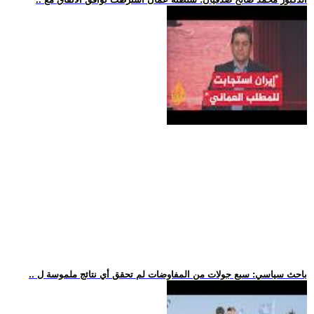
.. باحث سياسي: سبع جولات من المفاوضات لم تحقق أي نتائج ملموسة ل