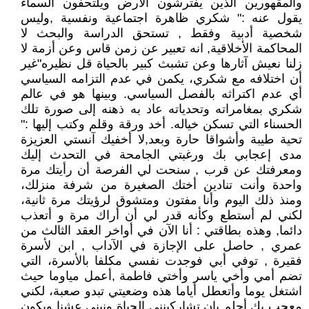
والمقهورين الذين يفترشون الأرض ويلتحفون السماء
يقول عنه :" شكري ظاهرة اجتماعية ونفسية ,وليس
شخصية أدبية وفقط , تستحق الدراسة والبحث لا
المحاكمة الأخلاقية, انه تعبير عن زمن قاس وعن أزمة لا
زلنا نعيش آثارها وعن تشبث كبير بالحياة قل نظيره"غير
أن اختلافه مع شكري، يكمن في عدم التزامه السياسي
أي عدم اكتراثه بالفصل السياسي. وبينها هو في عالم
شكري بمغامراته وتحدياته عاد به ذهنه إلى صورة تلك
الحسناء التي تسكن خياله. أخد ورقة وقلم وكتب إليها :"
تحية طيبة وأشواقا حارة وبعد,لا أخفيك آنستي العزيزة
مدى إعجابي بك ورغبتي الجامحة في التحدث إليك
ومعرفتك عن قرب , سنحت لي الفرصة أن رأيتك مرة
واحدة وأنت تنادين أختك الصغيرة من شرفة منزلك،
ومنذ ذلك اليوم وأنا مفتون ومتشوق لرؤيتك مرة ثانية،
لكني لم أستطع وكأنه قدر لي أن أراك مرة و أتعذب
دائما, وهذه بطاقتي : أنا الآن في أواخر العقد الثالث من
عمري , حاصل على الإجازة في الآداب , ابن لأسرة
فقيرة , توفي أبي فوجدت نفسي مكلفا بالأسرة، التي
تضم أمي وأخي ياسر وأختي فاطمة ,أعمل مياوما حيث
اشتغل يوما وأتعطل أياما هذه وضعيتي تبدو صعبة، لكني
معجب بك أحلم بان تشاركينني الحياة ونبني عشنا ويكون