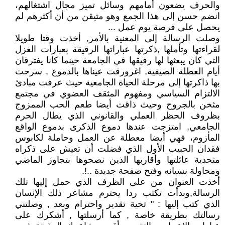
والحرف يضعون أمامهم وسائل تميز مجال اشتغالهم،
انضم حسن إلى هذا الجمع وهو متيقن من أن أكثرهم لم
يحصل على فرصة يوم عمل ...
وصلت الرسالة إلى المعنية بالأمر, أخذت وقتا طويلا
لقراءتها وتأملها ,ذكرتها عباراتها الرقيقة بعبارات الغزل
التي كان يبعثها لها رفيقها في الجامعة حينما كانا يفترقان
أيام العطلة الصيفية, اغرورقت عيناها بالدموع , سرحت
بها ذاكرتها إلى مرحلة الحياة الجامعية حيث عرفت مبادئ
الالتزام السياسي ومفهوم المثقف العضوي في مجتمع
مثخن بالجروح وحيث ذاقت أيضا طعم الحب الممزوج
بظروف الحظر العملي والقانوني الذي يطال الحرم
الجامعي, امتزجت عندها دموع الذكرى بدموع الواقع
المأزوم، فهي أيضا معطلة عن العمل وحاملة لكابوس
فقدان الحبيب الأول الذي فضلت أن تعيش على ذكراه
متحدية عائلتها وأقاربها الذين نصحوها بتجاوز الماضي
ومحاولة نسيانه وفتح صفحة جديدة ..!.
أخذت العنوان من على الظرف الذي حمل إليها تلك
الرسالة,وبدأت تكتب ردا يحترم مشاعر ذلك الإنسان
الذي كتب إليها : " تحية تقدير واحترام وبعد , وصلتني
رسالتك بطريقة خاصة , كما أرسلتها , أشكرك على