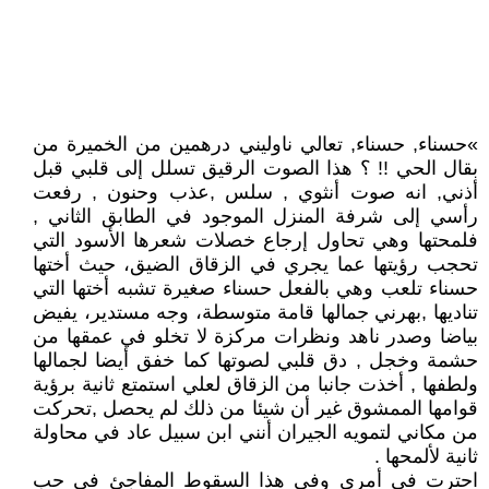
»حسناء, حسناء, تعالي ناوليني درهمين من الخميرة من
بقال الحي !! ؟ هذا الصوت الرقيق تسلل إلى قلبي قبل
أذني, انه صوت أنثوي , سلس ,عذب وحنون , رفعت
رأسي إلى شرفة المنزل الموجود في الطابق الثاني ,
فلمحتها وهي تحاول إرجاع خصلات شعرها الأسود التي
تحجب رؤيتها عما يجري في الزقاق الضيق، حيث أختها
حسناء تلعب وهي بالفعل حسناء صغيرة تشبه أختها التي
تناديها ,بهرني جمالها قامة متوسطة، وجه مستدير، يفيض
بياضا وصدر ناهد ونظرات مركزة لا تخلو في عمقها من
حشمة وخجل , دق قلبي لصوتها كما خفق أيضا لجمالها
ولطفها , أخذت جانبا من الزقاق لعلي استمتع ثانية برؤية
قوامها الممشوق غير أن شيئا من ذلك لم يحصل ,تحركت
من مكاني لتمويه الجيران أنني ابن سبيل عاد في محاولة
ثانية لألمحها .
احترت في أمري وفي هذا السقوط المفاجئ في حب