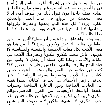
من سابقيه. حاول حسن إشراك أقرب الناس إليه( أمه)
في ما أصبح يعانيه, غير انه يبدو غير مقتنع بذلك، فالحاجز
المادي يقف حاجزا دون قبول ذلك من طرف أمه، إذ لا
معنى للحديث عن الزواج في غياب العمل والسكن
القار... يردد:" كل هذه الدنيا بمدنها وعقارها وثرواتها
ومعادنها، لا املك فيها حتى قوت يوم من الحنطة ؟!! ما
هذا الظلم ؟! «
أزمة وحب واشتياق، ماذا عساه أن يفعل؟!أليس من حق
العاطلين أمثاله بناء عش وتكوين أسرة !؟. أليس هذا هو
معنى الكبت بكل معانيه الجنسية والنفسية والسياسية ؟!
يقولون :عاش محمد شكري مكبوتا وفجر ذلك الكبت في
الكتابة والأدب , وماذا كان عساه أن يفعل ؟ أيكتب عن
حياة البذخ والترف والغنى الفاحش وجاريات القصور ؟؟!
كتب عن حياته، حياة الفقر والهامش !. أعجب حسن
بكتابات هذا الأديب وخصوصا سيرته الروائية ( الخبز
الحافي , زمن الأخطاء, ....) يجد في كتاباته جسرا ينقله
إلى الحانات الصاخبة ودور الدعارة الساخنة وسنوات
القحط أواسط الأربعينات من القرن الماضي،عوالم
شكري قريبة في الكثير من ملامحها من عالم حسن. لقد
أحب شكري لا لشيء ولكن لأنه صوت المهمشين