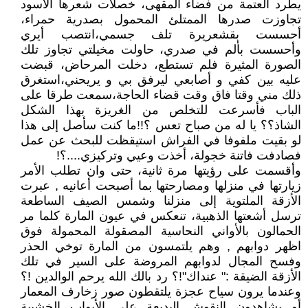
يطرد العتمة من فضاء المقهى، خصلات شعرها الأسود
تجاوزت صدرها الممتلئ المحمول بصدرية حمراء،
أحسست بقشعريرة تلف جسمي،انتصب أيري
وأحسست بألم في صدري، حاولت مخيلتي تجاوز تلك
الصورة المثيرة فلم تستطع، دخلت المرحاض، قبضت
عليه بين كفي و أصابعي ليرفق بي و يريحني،استغرق
ذلك مني وقتا فاق وقت قضاء الحاجة،سمعت طرقا على
الباب فأسرعت للتخلص من الغريزة بهذا الشكل
الشاذ؟؟ يا له من صباح تعس ؟!!ما كنت سأصل إلى هذا
لو بقيت ملفوفا في الفراش استيقظت للبحث عن عمل
فصادفت فاتنة خجولة، أخذت وعيي وتركيزي....؟!
وأقسمت على رؤيتها مرة ثانية، حتى وان تطلب الأمر
زيارتها في منزلها ومصارحتها بما أصبحت أعانيه , عبرت
الأزقة الملتوية إلى منزلنا وشمس الصيف الساطعة
ترسل أشعتها الذهبية، تنعكس في عيون المارة كلما مر
الحمالون بالأواني النحاسية المصقولة المحمولة فوق
اظهر دوابهم , وهم يلتمسون من المارة توخي الحذر
وفسح المجال لدوابهم المروضة على السير في تلك
الأزقة الضيقة :" عنداك"!؟ رد بالك الله يرحم الوالدين !؟
وعندما يرون سياح عجزة يلتقطون صور زخارف المعمار
أو يشاهدون النقوش البديعة على الأبواب الخشبية