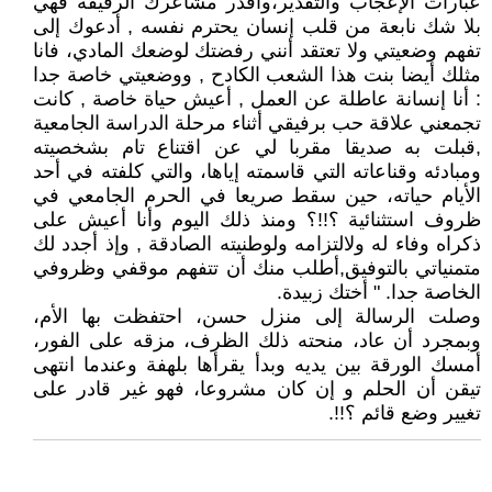
عبارات الإعجاب والتقدير،وأقدر مشاعرك الرقيقة فهي
بلا شك نابعة من قلب إنسان يحترم نفسه , أدعوك إلى
تفهم وضعيتي ولا تعتقد أنني رفضتك لوضعك المادي، فانا
مثلك أيضا بنت هذا الشعب الكادح , ووضعيتي خاصة جدا
: أنا إنسانة عاطلة عن العمل , أعيش حياة خاصة , كانت
تجمعني علاقة حب برفيقي أثناء مرحلة الدراسة الجامعية
,قبلت به صديقا مقربا لي عن اقتناع تام بشخصيته
ومبادئه وقناعاته التي قاسمته إياها، والتي كلفته في أحد
الأيام حياته، حين سقط صريعا في الحرم الجامعي في
ظروف استثنائية ؟!!؟ ومنذ ذلك اليوم وأنا أعيش على
ذكراه وفاء له ولالتزامه ولوطنيته الصادقة , وإذ أجدد لك
متمنياتي بالتوفيق,أطلب منك أن تتفهم موقفي وظروفي
الخاصة جدا. " أختك زبيدة.
وصلت الرسالة إلى منزل حسن، احتفظت بها الأم،
وبمجرد أن عاد، منحته ذلك الظرف، مزقه على الفور،
أمسك الورقة بين يديه وبدأ يقرأها بلهفة وعندما انتهى
تيقن أن الحلم و إن كان مشروعا، فهو غير قادر على
تغيير وضع قائم ؟!!.