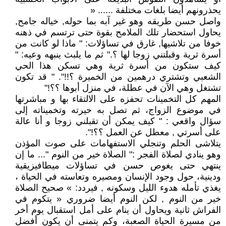
يحذرونهم أيضا بلغات مختلفة ...... «
واصل حسن طريقه وهو غير آبه بما حوله, خياله جامح,
يحاول استحضار تلك الملامح بقوة حتى ترتسم في ذهنه
خوفا من تلاشيها, غارق في تساؤلات: " ماذا لو كانت من
أسرة ثرية وقبلتني زوجا لها ؟." ثم ما يلبث ينبهه وعيه: "
كيف ستكون من أسرة ثرية وهي تسكن هذا الحي
الشعبي وتشتري درهمين من الخميرة ؟!!". " قد تكون
تشتغل وهي الآن في عطلة، في منزل أبوها ؟؟!"
المهم كل التخمينات تحفزه على الالتقاء بها و مباشرتها
في موضوع الزواج، ثم تصل به حيرته وتخميناته إلى
سؤال واقعي : " كيف يمكن أن تقبلني زوجا و أنا عالة
على أسرتي , معطل عن العمل ؟؟!".
يتلاشى الحلم وتنجلي الاستفهامات على صوت المؤذن
وهو ينادي لصلاة الفجر :" الصلاة خير من النوم "... ما إن
ينتهي حتى يغوص حسن في تساؤلات ميطافيزيقية
ودينية، حول وجود الإنسان ومصيره وتعاسته في الحياة ،
يغذي تأمله هدوء الليل وسكونه , فيردد: » صحيح الصلاة
خير من النوم , لكن النوم أيضا ضروري « يتكوم في
الفراش ثانية ويحاول أن ينام على أمل استقبال يوم أخر
من مسيرة الحياة الصعبة، وكم يتمنى أن يكون أفضل