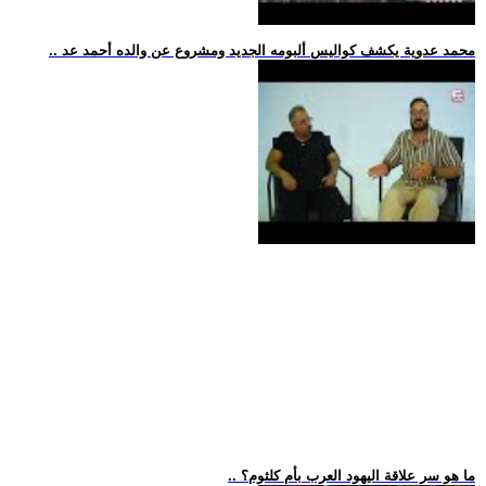
.. محمد عدوية يكشف كواليس ألبومه الجديد ومشروع عن والده أحمد عد
.. ما هو سر علاقة اليهود العرب بأم كلثوم؟