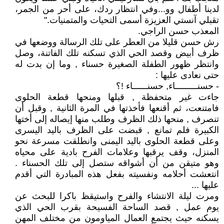
لدينا أطفال وو...وفي انتظار ردك، على أحر من الجمر،
تقبلي آنستي العزيزة أسمى التحيات والمتمنيات."
المعذب حسن الراجي.
رش حسن قليلا من العطر على تلك الرسالة ووضعها في
ظرف أبيض وقصد الحي الذي تسكنه تلك الفاتنة، وصل
وانتظر ظهور الطفلة الصغيرة حسناء , وما إن بدت له
حتى نعادى عليها :
- حسنـــــــــاء, حسنــــــاء !؟
جاءت غير متحفظة , قبلها ومنحها قطعة الحلوى
فامتنعت، ثم أقنعها فأخذتها في المرة الثانية , وقبل أن
تنصرف , منحها ذلك الظرف وطلب منها إيصاله إلى أختها
الكبيرة فلم تمانع , قبضت على الظرف باليد اليسرى
وعلى قطعة الحلوى باليد اليمنى وانطلقت مسرعة نحو
المنزل، وقف يرقبها وعلامات الفرح بادية على محياه
وهو متيقن من أن أشواقه ستصل إلى تلك الحسناء .
انتعشت أحلامه ونفسيته بفعل هذه المبادرة التي أقدم
عليها ...
ومرت ليلة الانتشاء والفرح واستيقظ باكرا للبحث عن
يوم عمل , قصد الساحة الفسيحة بقرب الحي الذي
يسكنه حيث يجتمع العمال المياومون من مختلف المهن