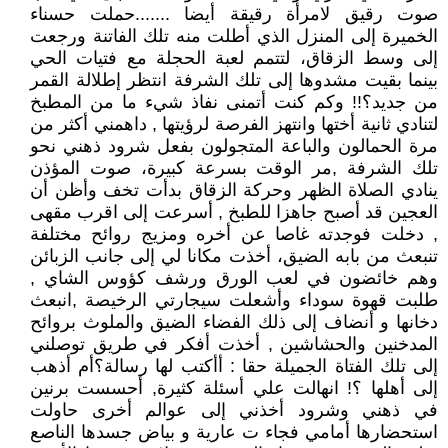
صوت رقيق لامرأة رقيقة أيضا .......حملت حسناء
الخميرة إلى المنزل الذي أطلت منه تلك الفاتنة ورجعت
إلى وسط الزقاق، لتتمم لعبة الحجلة مع فتيات الحي
بينما بقيت مشدوها إلى تلك الشرفة انتظر إطلالة القمر
من جديد؟!! وكم كنت أتمنى نفاذ شيء ما من المطبخ
لتنادي ثانية أختها وانتهز الفرصة لرؤيتها , داهمني أكثر من
مرة الحمالون والباعة المتجولون بفعل شرود ذهني نحو
تلك الشرفة ,مر الوقت بسرعة كبيرة، صوت المؤذن
ينادي الصلاة الظهر وحركة الزقاق بدأت تخف وأظن أن
العجين قد أصبح جاهزا للطبخ , أسرعت إلى اقرب مقهى
, دخلت فوجدته غاصا عن أخره ومزيج روائح مختلفة
تنبعث من بابه الضيق، أخذت مكانا لي إلى جانب الزبائن
وهم خائضون في لعب الورق ورشف كؤوس الشاي ,
طلبت قهوة سوداء وأشعلت سيجارتي الرخيصة ,انبعث
دخانها و أنضاف إلى ذلك الفضاء الضيق والملوث بروائح
المدخنين والحشاشين , أخذت أفكر في طريق توصلني
إلى تلك الفتاة الجميلة حقا : أأكتب لها رسالة؟أم أذهب
إلى أهلها ؟! انهالت علي أسئلة كثيرة, أحسست برنين
في ذهني وشرود أخذني إلى عوالم أخرى حاولت
استحضارها أمامي فجاء ت عارية و بياض جسدها الناصع