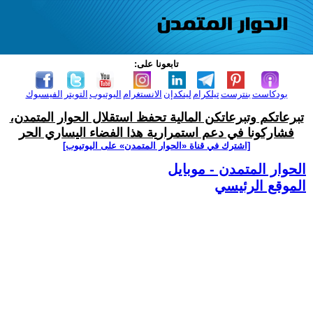
تابعونا على:
بودكاست
بنترست
تيلكرام
لينكدإن
الانستغرام
اليوتيوب
التويتر
الفيسبوك
تبرعاتكم وتبرعاتكن المالية تحفظ استقلال الحوار المتمدن،
فشاركونا في دعم استمرارية هذا الفضاء اليساري الحر
[اشترك في قناة ‫«الحوار المتمدن» على اليوتيوب]
الحوار المتمدن - موبايل
الموقع الرئيسي