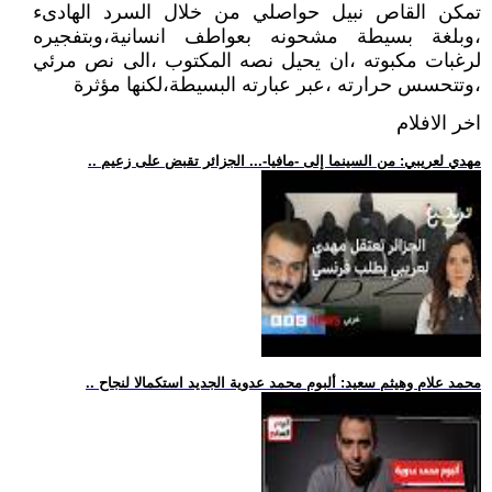
تمكن القاص نبيل حواصلي من خلال السرد الهادىء
،وبلغة بسيطة مشحونه بعواطف انسانية،وبتفجيره
لرغبات مكبوته ،ان يحيل نصه المكتوب ،الى نص مرئي
،وتتحسس حرارته ،عبر عبارته البسيطة،لكنها مؤثرة
اخر الافلام
.. مهدي لعريبي: من السينما إلى -مافيا-... الجزائر تقبض على زعيم
.. محمد علام وهيثم سعيد: ألبوم محمد عدوية الجديد استكمالا لنجاح