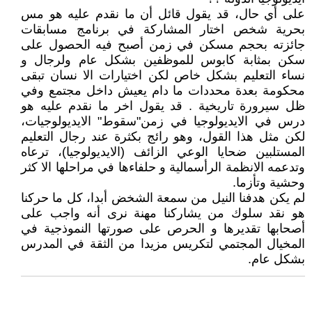
على أي حال، قد يقول قائل أن ما نقدم عليه هو مس
بحرية شخص اختار المشاركة في برنامج مسابقات
جائزته بحجم مسكن في زمن أصبح فيه الحصول على
سكن بمثابة كابوس للموظفين بشكل عام ولرجال و
نساء التعليم بشكل خاص لكن اختيارات الا نسان تبقى
محكومة بعدة محددات ما دام يعيش داخل مجتمع وفي
ظل سيرورة تاريخية . قد يقول اخر ما نقدم عليه هو
درس في الايديولوجيا في زمن"سقوط" الايديولوجيات،
لكن مثل هذا القول، وهو رائج بكثرة عند رجال التعليم
المستلبين ضحايا الوعي الزائف (الايديولوجيا)، ترعاه
وتدعمه الانظمة الرأسمالية و حلفاءها في مراحلها الا كثر
وحشية وتأزما.
لم يكن هدفنا النيل من سمعة الشخض أبدا، كل ما حركنا
هو نقد سلوك من يشاركنا مهنة نرى أنه واجب على
أصحابها تقديرها و الحرص على صورتها النموذجية في
المخيال المجتمي لتكريس مزيدا من الثقة في المدرس
بشكل عام.