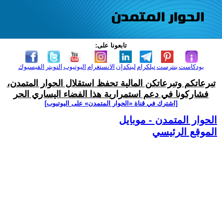
تابعونا على:
بودكاست
بنترست
تيلكرام
لينكدإن
الانستغرام
اليوتيوب
التويتر
الفيسبوك
تبرعاتكم وتبرعاتكن المالية تحفظ استقلال الحوار المتمدن،
فشاركونا في دعم استمرارية هذا الفضاء اليساري الحر
[اشترك في قناة ‫«الحوار المتمدن» على اليوتيوب]
الحوار المتمدن - موبايل
الموقع الرئيسي