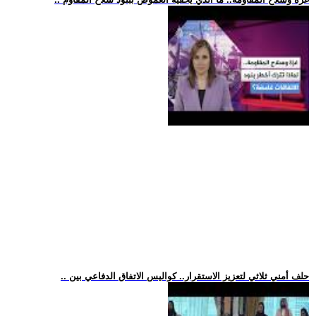
.. حلف أمني ثلاثي لتعزيز الاستقرار.. كواليس الاتفاق الدفاعي بين