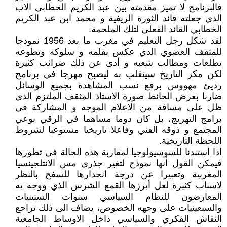
فالبرنامج لا تميز مقدمته بين عبد الكريم الخطابي الاب
الذي جعلته قائد الثورة الريفية و محمد ابن عبد الكريم
الخطابي القائد الفعلي لتلك الملحمة.
لقد شكل رجل التعليم في مغرب ما بعد 1956 نموذجا
للمثقف العضوي الذي عكس بقلمه و سلوكه وتطوعه
تطلعات ومطالب شعبه و أدى عن ذلك ضرائب كثيرة
لكن مكر التاريخ سينقلب به ليصبح مهرجا في برنامج
رديئ مهووس برفع نسب المشاهدة بجميع الوسائل
ضاربا بعرض الحائط صورة الاستاذ المثقف الملتزم الذي
ظل على مسافة من الاعلام الموجه و المشاركة في
برامج التهريج، بل كان دوما مساهما في الرقي بوعي
المجتمع و ذوقه الفني وفاعلا تاريخيا مستوعبا لشروط
اللحظة التاريخية.
اذا استندنا للسوسيولوجيا لمقاربة هذه الحالة في تطورها
فيمكن القول أنها نموذج لتغير جذري مس الانتلجينسيا
المغربية وتعبيرا عن درجة انحدارها للسفح بالنظر
لاسباب كثيرة لعل أبرزها القمع الشرس الذي ووجه به
المعارضون للنظام السياسي سنوات الستينيات
والسبعينيات على وجهه الخصوص، يضاف الى ذلك تراجع
النقاش الفكري والسياسي داخل الاوساط الجامعية