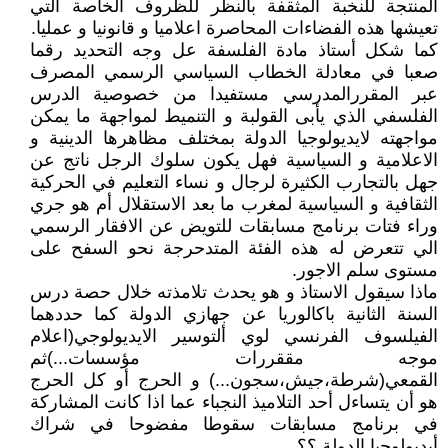
المنتجة للنخبة المثقفة بالنظر للظروف الخاصة التي
تعيشها هذه الفضاءات المحاصرة اعلاميا و قانونيا و عمليا.
كما شكل أستاذ مادة الفلسفة عل وجه التحديد رقما
صعبا في معادلة الخطاب السياسي الرسمي المصرف
عبر المقررالمدرسي مستفيدا من خصوصية الدرس
الفلسفي الذي يأبى القولبة و التنميط لمواجهة ما يمكن
مواجهته لايديولوجيا الدولة بمختلف مظاهرها الدينية و
الاعلامية و السياسية فهل يكون سلوك الرجل ناتج عن
جهل بالتجارب الكثيرة لرجال و نساء التعليم في الحركية
الثقافية و السياسية لمغرب ما بعد الاستقلال أم هو جري
وراء فتات برنامج مسابقات للتويض عن الافقار الرسمي
الي تتعرض له هذه الفئة المتدحرجة نحو السفح على
مستوى سلم الاجور.
ماذا سيقول الاستاذ و هو يحدث تلامذته خلال حصة درس
السنة الثانية باكالوريا عن جهازي الدولة كما حددهما
الفيلسوف الفرنسي لوي ألتوسير الايديولوجي(اعلام
موجه مققررات مؤسسات...)ثم
القمعي(شرطة،جيش،سجون...) و الحرج أو كل الحرج
هو أن يتساءل أحد التلاميذ النجباء عما اذا كانت المشاركة
في برنامج مسابقات سقوطا مفضوحا في شراك
أيديولوجيا الدولة ؟؟