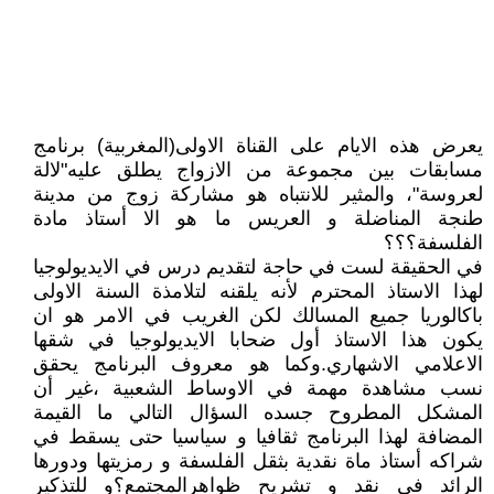
يعرض هذه الايام على القناة الاولى(المغربية) برنامج
مسابقات بين مجموعة من الازواج يطلق عليه"لالة
لعروسة"، والمثير للانتباه هو مشاركة زوج من مدينة
طنجة المناضلة و العريس ما هو الا أستاذ مادة
الفلسفة؟؟؟
في الحقيقة لست في حاجة لتقديم درس في الايديولوجيا
لهذا الاستاذ المحترم لأنه يلقنه لتلامذة السنة الاولى
باكالوريا جميع المسالك لكن الغريب في الامر هو ان
يكون هذا الاستاذ أول ضحابا الايديولوجيا في شقها
الاعلامي الاشهاري.وكما هو معروف البرنامج يحقق
نسب مشاهدة مهمة في الاوساط الشعبية ،غير أن
المشكل المطروح جسده السؤال التالي ما القيمة
المضافة لهذا البرنامج ثقافيا و سياسيا حتى يسقط في
شراكه أستاذ ماة نقدية بثقل الفلسفة و رمزيتها ودورها
الرائد في نقد و تشريح ظواهرالمجتمع؟و للتذكير