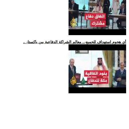
.. -أي هجوم استهداف للجميع-.. معالم الشراكة الدفاعية بين باكستا