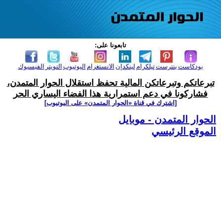
تابعونا على:
بودكاست
بنترست
تيلكرام
لينكدإن
الانستغرام
اليوتيوب
التويتر
الفيسبوك
تبرعاتكم وتبرعاتكن المالية تحفظ استقلال الحوار المتمدن،
فشاركونا في دعم استمرارية هذا الفضاء اليساري الحر
[اشترك في قناة ‫«الحوار المتمدن» على اليوتيوب]
الحوار المتمدن - موبايل
الموقع الرئيسي