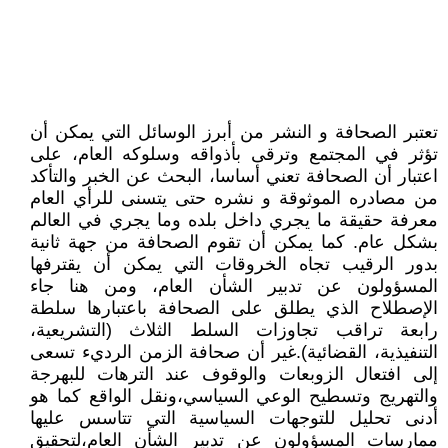
تعتبر الصحافة و النشر من أبرز الوسائل التي يمكن أن
تؤثر في المجتمع وترقى بأذواقه وسلوكه العام، على
اعتبار أن الصحافة تعني أساسا، البحث عن الخبر والتأكد
من مصادره الموثوقة و نشره حتى يتسنى للرأي العام
معرفة حقيقة ما يجري داخل بلده وما يجري في العالم
بشكل عام. كما يمكن أن تقوم الصحافة من جهة ثانية
بدور الرقيب تجاه الخروقات التي يمكن أن يقترفها
المسؤولون عن تدبير الشأن العام، ومن هنا جاء
الإصطلاح الذي يطلق على الصحافة باعتبارها سلطة
رابعة تراقب تجاوزات السلط الثلاث (التشريعية،
التنفيذية، القضائية).غير أن صحافة الزمن الرديء تسعى
إلى افتعال الزوبعات والوقوف عند الترهات للبهرجة
والتهريج وتسطيح الوعي السياسي،ونقل الواقع كما هو
أدنى تحليل للتوجهات السياسية التي تتاسس عليها
ممارسات المسؤولون عن تدبير الشأن العام،لتحقيق