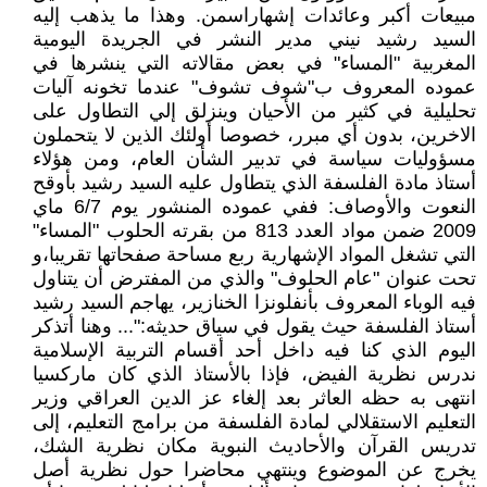
مبيعات أكبر وعائدات إشهاراسمن. وهذا ما يذهب إليه
السيد رشيد نيني مدير النشر في الجريدة اليومية
المغربية "المساء" في بعض مقالاته التي ينشرها في
عموده المعروف ب"شوف تشوف" عندما تخونه آليات
تحليلية في كثير من الأحيان وينزلق إلي التطاول على
الاخرين، بدون أي مبرر، خصوصا أولئك الذين لا يتحملون
مسؤوليات سياسة في تدبير الشأن العام، ومن هؤلاء
أستاذ مادة الفلسفة الذي يتطاول عليه السيد رشيد بأوقح
النعوت والأوصاف: ففي عموده المنشور يوم 6/7 ماي
2009 ضمن مواد العدد 813 من بقرته الحلوب "المساء"
التي تشغل المواد الإشهارية ربع مساحة صفحاتها تقريبا،و
تحت عنوان "عام الحلوف" والذي من المفترض أن يتناول
فيه الوباء المعروف بأنفلونزا الخنازير، يهاجم السيد رشيد
أستاذ الفلسفة حيث يقول في سياق حديثه:"... وهنا أتذكر
اليوم الذي كنا فيه داخل أحد أقسام التربية الإسلامية
ندرس نظرية الفيض، فإذا بالأستاذ الذي كان ماركسيا
انتهى به حظه العاثر بعد إلغاء عز الدين العراقي وزير
التعليم الاستقلالي لمادة الفلسفة من برامج التعليم، إلى
تدريس القرآن والأحاديث النبوية مكان نظرية الشك،
يخرج عن الموضوع وينتهي محاضرا حول نظرية أصل