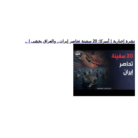
.. نشرة إخبارية | أميركا: 20 سفينة تحاصر إيران.. والعراق يخشى ا