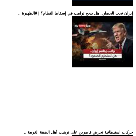
.. إيران تحت الحصار.. هل ينجح ترامب في إسقاط النظام؟ | #الظهيرة
.. حركات استيطانية تحرض قاصرين على ترهيب أهل الضفة الغربية