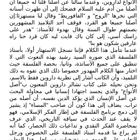
الأنواع لداروين، وعندما سألنا عن أصلنا قلنا له جميعا أن
أصلنا من أدم عليه السلام فضحك إلى أن ظهرت أسنانه
التي نخرها "الروج" و "الفافوريط" وقال لنا مستهزئا:إن
أصلنا جميعا هو القرد، فوقف أحد التلاميذ المشهورين
بصمتهم طوال السنة وقال بهدوء للأستاذ: "هدر على
راسك أسي، إلى كان باك فايت ليه كان قرد حنا راه
عارفين شكون هو بنا"
عندما نتأمل هذا الكلام فإننا نسجل الاستهتار أولا، بأستاذ
الفلسفة الذي صوره السيد رشيد بهذه النعوت التي لا
تنطبق على جميع الأساتذة، وثانيا، بحصة الفلسفة حيث
اختار منها الكلام المهدور خصوصا ذلك الذي تفوه به ذلك
التلميذ، وأن الكاتب أشار إلى نظرية داروين فقط بالاسم،
ونحن نحيله على كتاب تشالز داروين المعنون ب"أصل
الأنواع" والذي يجسد اجتهادا إنسانيا في محاولة البحث
عن أصل الإنسان الذي يؤكد الدين نفسه، أن أصله من
تراب. يضاف إلى هذا كون أن صاحب "المساء" إذ يشير
إلى دمج برنامج الفلسفة في إطار الفكر الإسلامي، فهو
لا يقف عند الحدث في سياقه التاريخي، الذي عرف
بمحاصرة الفكر النقدي و تداعيات ذلك الحصار، كما أنه
لم يراع ما قدمه أستاذ الفلسفة على الخصوص ورجل
التعليم على العموم من تضحيات من اجل هذا الوطن