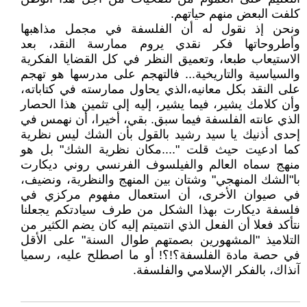
كلفت البعض منهم حياتهم.
ونحن إذ نقول له أن الفلسفة في مجمل مذاهبها
وأطروحاتها فكر نقدي يروم ممارسة النقد، بعد
الاستيعاب طبعا، وتعميق النظر في كل القضايا الفكرية
والسياسية والتاريخية... فالتهجم على مدرسها هو تهجم
على النقد بكل معانيه،الذي يحاول ممارسته في كتاباته،
وأن كلامك يشير، فيما يشير، إليه إلى تثمين هذا الحصار
الذي عانته الفلسفة فيما سبق. بقي، أخيرا، أن نهمس في
إحدى أذنيك يا سيد رشيد بالقول بأن الشك ليس نظرية
كما ادعيت حيث قلت "....مكان نظرية الشك" بل هو
منهج سماه العالم والفيلسوف الفرنسي روني ديكارت
با"الشك المنهجي" وشتان بين المنهج والنظرية، ونضيف،
في صيوان الأخرى، أن استعمال مفهوم مركزي في
فلسفة ديكارت بهذا الشكل من طرف سيادتكم يجعلنا
نتأكد فعلا أن الفعل الذي انتميتم إليه كان يضم الكثير من
التلاميذ "المشهورين بصمتهم طوال السنة" على الأقل
في حصة مادة الفلسفة؟!؟! أو ما اصطلح عليه، رسميا
آنذاك، بالفكر الإسلامي والفلسفة.