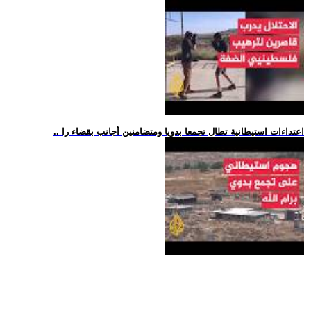
.. اعتداءات استيطانية تطال تجمعا بدويا ومتضامنين أجانب بقضاء را