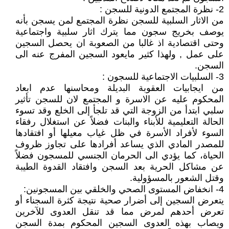
2- نظرة المجتمع الدونية للسجن :
من الاثار السلبية للسجن نظرة المجتمع لمن يسجن بأنه
يوصف بخريج سجون مما يترك اثار سلبية واجتماعية
وحتى اقتصادية اذ غالبا من الصعوبة ان يحصل السجين
على عمل , ولهذا كثير مايعود السجين المفرج عنه الى
السجن.
3- السلبيات الاجتماعية للسجون :
من ايجابيات العقوبة البديلة ومحاسنها عدم ابعاد
المحكوم عليه عن الاسرة و المجتمع لان للسجن تأثير
سلبي ابتدأ من الزوجة التي قد تلجأ إلى الخلع وقد تسوء
الحالة التعليمية للأبناء والبنات فضلاً عن استغلال رفقاء
السوء لأفراد الأسرة في ظل غياب معيلها أو افتقادها
للمصدر المادي الذي يساعد أفرادها على تجاوز ظروف
الحياة، كما يؤدي الى الحرمان الجنسي للمسجون فضلاً
عن مشاكل الحرية بعد السجن وافتقاد القدوة الطيبة
وقتل الشعور بالمسؤولية.
4- انخفاض المستوى الصحي والخلقي بين المسجونين:
يتعرض السجين إلى أضرار صحية نتيجة كثرة السجناء أو
تعرض أحدهم لمرض مما قد تنقل العدوى للآخرين
ويصاب بهذه العدوى السجين المحكوم بمدة السجن