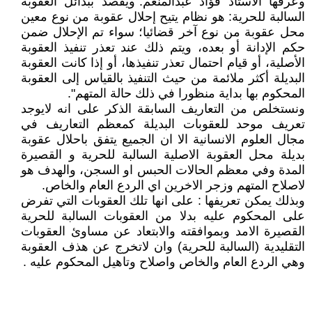
وعرفها الاستاذ فؤاد عبدالمنعم:"ويقصد ببدائل العقوبة
السالبة للحرية: هو نظام يتيح إحلال عقوبة من نوع معين
محل عقوبة من نوع آخر قضائيا؛ سواء تم الإحلال ضمن
حكم الإدانة أو بعده، ويتم ذلك عند تعذر تنفيذ العقوبة
الأصلية، أو قيام احتمال تعذر تنفيذها، أو إذا كانت العقوبة
البديلة أكثر ملائمة من حيث التنفيذ بالقياس إلى العقوبة
المحكوم بها بداية منظورا في ذلك حالة المتهم".
ونستخلص من التعاريف السابقة الذكر على انه لايوجد
تعريف موحد للعقوبات البديلة كمعظم التعاريف في
مجال العلوم الانسانية الا ان الجميع يتفق باحلال عقوبة
بديلة محل العقوبة الاصلية السالبة للحرية و القصيرة
المدة وفي معظم الحالات الحبس او السجن، والهدف هو
لاصلاح المتهم وزجر الاخرين اي الردع العام والخاص.
وبذلك يمكن تعريفها : على انها تلك العقوبات التي تفرض
على المحكوم عليه بدلا من العقوبات السالبة للحرية
القصيرة الامد وبموافقته والابتعاد عن مساوئ العقوبات
التقليدية (السالبة للحرية) وان لاتخرج عن هذف العقوبة
وهي الردع العام والخاص واصلاح وتاهيل المحكوم عليه .