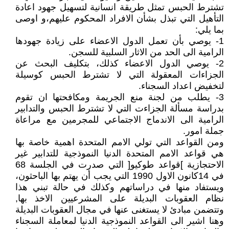
تشترط الحبس تمثل طريقة انسانية لتسهيل جهود اعادة
التأهيل التي تبذل بشأن الافراد المحكوم عليهم،و اوصى
بما يلي:
1- يوصي بأن تعمل الدول الاعضاء على زيادة جهودها
الرامية الى الحد من الاثار السلبية للسجن.
2- يوصي الدول الاعضاء كذلك، بتكليف البحث عن
الجزاءات المعقولة التي لا تشترط الحبس كوسيلة
لتخفيض اعداد السجناء.
3- يطلب من لجنة منع الجريمة ومكافحتها ان تقوم
بدراسة مسألة الجزاءت التي لا تشترط الحبس والتدابير
الرامية الى الاندماج الاجتماعي للمجرمين مع مراعاة
جملة امور.
ومن القواعد التي تولي الامم المتحدة اهمية خاصة بها
هي قواعد الامم المتحدة الدنيا النموذجية للتدابير غير
الاحتجازية ]قواعد طوكيو[ التي صدرت في الجلسة 68
في 14كانون الاول 1990 التي يجب أن يهتم بها الباحثون،
ويستفاد منها في دراساتهم وكذلك في حالة تبني هذا
نظام العقوبات البديلة على المشرعيين الاخذ بها,
وتتضمن مبادئ لا يستغنى عنها في مجال العقوبات البديلة
وهنا اشير الى القواعد النموذجية الدنيا لمعاملة السجناء