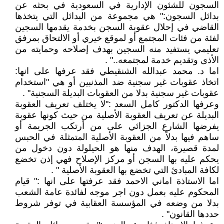
السجون للشئون الإدارية في السعودية في بحثه عن
بدائل السجون:" هي مجموعة من البدائل التي يتخذها
القاضي في إحلال عقوبة السجن بخدمة يقدمها السجين
لفئة من فئات المجتمع أو لموقع خيري أو الالتحاق بمرفق
تعليمي يستفيد منه السجين بهدف إصلاحه وحمايته من
الأذى وتقديم خدمة لمجتمعه.." .
اما د. محمد عبدالله الشنقيطي فقد عرفها على انها:
اتخاذ عقوبات غير سجنية ضد المذنبين أو هي "استخدام
عقوبات غير سجنية بدلا من العقوبات البديلة السجنية" .
وعرفها الدكتور كامل السعد :"لا يختلف تعريف العقوبة
البديلة عن تعريف العقوبة الأصلية من حيث كونها عقوبة
يفرضها الشارع الجزائي على من أرتكب الجريمة أو
ساهم فيها بدلاً من العقوبة الأصلية المتمثلة في الحبس
لمدة قصيرة، الهدف منها هو الحيلولة دون دخول من
يحكم عليه بها السجن أو مركز الإصلاح فهي إذن تخضع
لكافة المبادئ التي تخضع بها العقوبة الأصلية " .
اما الاستاذة اماني الاحمد فقد عرفتها على انها :" قيام
المحكوم عليه بعمل دون اجر موجه لفائدة عامة الشعب
بدلا من وضعه في المؤسسة العقابية في توفر شروط
حددها القانون" .