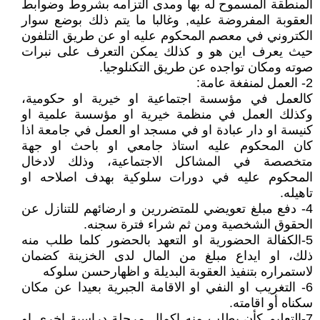
المنطقة المسموح له بها ومدى التزامه بشروط وضوابط
العقوبة المفروضة عليه, وغالبا ما يتم ذلك بوضع سوار
الكتروني في معصم المحكوم عليه او عن طريق التلفون
حيث يعرف اين هو و كذلك يمكن التعرف على نبرات
صوته ومكان تواجده عن طريق التكنلوجيا.
2- العمل لمنفغة عامة:
كالعمل في مؤسسة اجتماعية او خيرية او حكومية،
وكذلك العمل في منظمة خيرية او مؤسسة علمية او
كنيسة او دار عبادة او في مسجد او العمل في جامعة اذا
كان المحكوم عليه استاذ جامعي او باحث او جهة
متخصصة في المشاكل الاجتماعية، وذلك لادخال
المحكوم عليه في دورات سلوكية بهدف اصلاحه او
تاهيله.
4- دفع مبلغ تعويضي للمتضررين و ارضائهم للتنازل عن
الحقوق الشخصية ومن ثم شراء فترة سجنه.
5-الكفالة الحضورية او التعهد بالحضور كلما طلب منه
ذلك، او ايداع مبلغ من المال لدى الخزينة كضمان
لاستمراره بتنفيذ العقوبة البديلة و اظهارحسن سلوكه
6- التغريب او النفي او الاقامة الجبرية بعيدا عن مكان
سكناه أو اقامته.
7-التعليم كأن يطلب منه اكمال مرحلة دراسية اخرى او