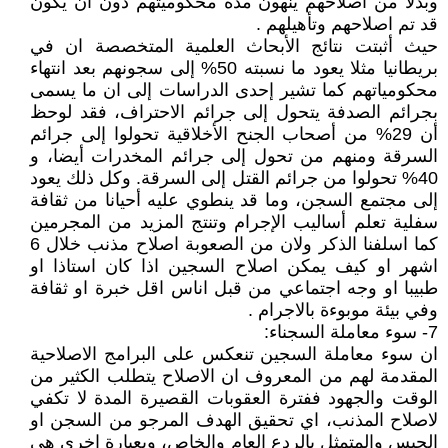
وبدلا من اصلاحهم ينهون مدة محكوميتهم دون ان يكون
قد تم اصلاحهم وتأهيلهم .
حيث أثبتت نتائج الأبحاث العلمية المتخصصة ان في
بريطانيا مثلا يعود ما نسبته 50% إلى سجونهم بعد انتهاء
محكومياتهم كما تشير إحدى الدراسات إلى ان ما يسمى
بجرائم الصدفة يتحول إلى جرائم الاحتراف، فقد لوحظ
أن 29% من أصحاب الجنح الأخلاقية تحولوا إلى جرائم
السرقة ومنهم من تحول إلى جرائم المخدرات أيضا، و
40% تحولوا من جرائم القتل إلى السرقة. وكل ذلك يعود
إلى مجتمع السجن، وما قد ينطوي عليه أحيانا من ثقافة
سفلية تعلم أساليب الإجرام وتنتج المزيد من المجرمين
كما اسلفنا الذكر ولان من الصعوبة اصلاح مذنب خلال 6
اشهر او كيف يمكن اصلاح السجين اذا كان استاذا او
طبيبا او وجه اجتماعي من قبل اناس اقل خبرة او ثقافة
وفي بيئة موبوءة بالاجرام .
7- سوء معاملة السجناء:
ان سوء معاملة السجين تنعكس على البرامج الاصلاحية
المقدمة لهم من المعروف ان الاصلاح يتطلب الكثير من
الوقت والجهود ففترة العقوبات القصيرة المدة لا تكفي
لاصلاح المذنب، اي تحقيق الهدف المرجو من السجن او
الحبس والمتمثل بالردع العام والخاص، وبعبارة اخرى هي