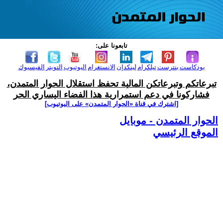
تابعونا على:
بودكاست
بنترست
تيلكرام
لينكدإن
الانستغرام
اليوتيوب
التويتر
الفيسبوك
تبرعاتكم وتبرعاتكن المالية تحفظ استقلال الحوار المتمدن،
فشاركونا في دعم استمرارية هذا الفضاء اليساري الحر
[اشترك في قناة ‫«الحوار المتمدن» على اليوتيوب]
الحوار المتمدن - موبايل
الموقع الرئيسي