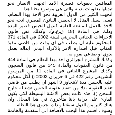
المعاقبين بعقوبات قصيرة الامد اتجهت الانظار نحو
تبديلها بعقوبات بديلة والتي هي موضوع بحثنا هذا.
اتجهت الكثير من الدول العربية نحو الاخذ بهذا النظام،
فعلى سبيل المثال لا الحصر، القانون المصري اتجه نحو
الاخذ بالعمل للمنفعة العامة كبديل للحبس قصير المدة
وذلك في المادة (18 ق.ع.م), وكذلك نص قانون
الاجراءات الجنائي البحريني لسنة 2002 في المادة 371
للمحكوم عليه ان يطلب في اي وقت من قاضي تنفيذ
العقاب قبل اصداره الامر بالاكراه البدني ابداله بعمل
يدوي او صناعي يقوم به.
وكذلك المشرع الجزائري اخذ بهذا النظام في المادة 444
من قانون العقوبات والمادة 145 من قانون السجون
وكذلك المشرع اللبناني في المادة 11 من المرسوم
التشريعي رقم 422 في 6 حزيران 2002: (( لكل محكوم
عليه بالحبس مدة لاتتجاوز 3 اشهر ان يطلب من قاضي
تنفيذ العقوبة بدلا من تنفيذ عقوبة الحبس تشغيله خارج
السجن )). هذه كانت بعض الامثلة البسيطة لكي يكون
القارئ على دراية باننا متأخرون في هذا المجال وان
هناك كثير من الدول سبقتنا و ذلك لجدوى هذا النظام.
وسوف اقسم هذا البحث بالاضافة الى المقدمة والخاتمة