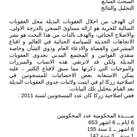
المبحث السابع
التحليل والنتائج
ان الهدف من احلال العقوبات البديلة محل العقوبات
السالبة للحرية هو ازالة مساوئ السجن بالدرجة الاولى،
والاصلاح الجنائي، والهدف بالذات من هذا البحث هو نشر
الاتجاهات الحديثة للسياسة الجنائية في العالم و اقناع
المشرعين والقضاة والادعاء العام وذوي الشأن وخاصة
منفذي القوانين و المجتمع المدني بجدوى العقوبات
البديلة ولكن قد لاترتقي هذه الاسباب والمبررات
والموجبات التي ذكرتها مما سبق لاقناع الكثير ، عليه
يمكن الاستعانة بعض الاحصائيات للمسجونين في
اصلاحية زركا او في ايتيت ولاثبات جدوى العقوبات البديلة
بعد القيام بتحليل تلك البيانات:
ففي اصلاحية زركا كان عدد المسجونين لسنة 2011 :
مـــــدة المحكومية عدد المحكومين
6 ايام ــ 6 اشهر 653
6 اشهر ــ 1 سنة 155
1 سنة ــ 3 سنة 147