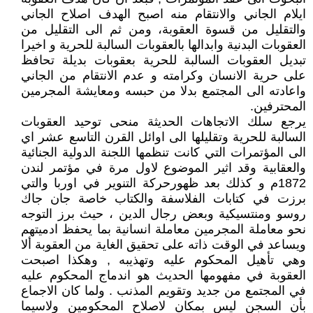
ايلام الجاني والانتقام منه اصبح الهدف اصلاح الجاني
والتقليل من قسوة العقوبة، ومن ثم الى التقليل من
العقوبات البدنية وابدالها بالعقوبات السالبة للحرية و اخيرا
تبديل العقوبات السالبة للحرية بعقوبات بديلة تحافظ
على حرية الانسان وكرامته و عدم الانتقام من الجاني
واعادته الى المجتمع بدلا من حبسه ومعايشة المجرمين
المحترفين.
يرجع سلك الاتجاهات الحديثة منحى توحيد العقوبات
السالبة للحرية وتقليلها الى اوائل القرن التاسع عشر اي
الى المؤتمرات التي كانت تنظمها اللجنة الدولية الجنائية
والعقابية وقد اثير الموضوع لاول مرة في مؤتمر لندن
1872م و كذلك بعد ظهورحركة التنوير في اوربا والتي
برزت في كتابات الفلاسفة والكتاب خاصة جان جاك
روسو ومنتسيكية وبعض رجال الدين ، حيث برز التوجه
نحو معاملة المجرمين معاملة انسانية بما يحفظ ادميتهم
ويساعد في الوقت ذاته على تحقيق الغاية من العقوبة ألا
وهي تأهيل المحكوم عليه وتهذيبه , وهكذا اصبحت
العقوبة في مفهومها الحديث هو اندماج المحكوم عليه
في المجتمع من جديد وتقويم المذنب . ولما كان الاجماع
بأن السجن ليس بمكان لاصلاح المحكومين ولاسيما