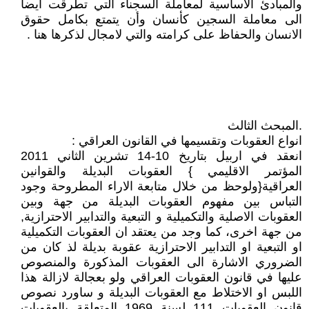
والمبادئ الاساسية لمعاملة السجناء التي تطرقت ايضا
الى معاملة السجين كأنسان وأن يتمتع بكامل حقوق
الانسان والحفاظ على كرامته والتي لامجال لذكرها هنا .
.المبحث الثالث
انواع العقوبات وتقسيمها في القانون العراقي :
انعقد في اربيل بتاريخ 10-14 تشرين الثاني 2011
المؤتمر الاقليمي } العقوبات البديلة والقوانين
العراقية{ولوحظ من خلال متابعة الاراء المطروحة وجود
التباس بين مفهوم العقوبات البديلة من جهة وبين
العقوبات الاصلية والتكميلية و التبعية والتدابير الاحترازية,
من جهة اخرى، كما وجد من يعتقد ان العقوبات التكميلية
او التبعية او التدابير الاحترازية عقوبة بديلة لذ كان من
الضروري الاشارة الى العقوبات المذكورة والمنصوص
عليها في قانون العقوبات العراقي ولو بعجالة لازالة هذا
اللبس او الاختلاط مع العقوبات البديلة و ساورد نصوص
قانون العقوبات 111 لسنة 1969 المتعلقة بالعقوبات