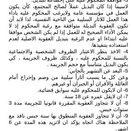
3- موافقة المحكوم عليه على إخضاعه للبديل:
لاسيما إذا كان البديل عملاً لصالح المجتمع، كأن يكون
العمل في مؤسسة عامة ولايرغب المحكوم عليه باداء
هذا العمل للاثار السليبة من الناحية النفسية، لذا لابد أن
تكون العقوبة البديلة متوافقة مع رغبة المحكوم إذ لا
يمكن الأداء الصحيح له للعمل إذا لم يكن الشخص موافقا
عليه ابتداءا او عدم الرغبة بتبديل العقوبة الاصلية لعدم
استعداده بتنفيذها.
4- الاخذ بنظر الاعتبار الظروف الشخصية والاجتماعية
بالنسبة للمحكوم عليه ، وكذلك ظروف الجريمة ، كي
يكون البديل متناسباً مع حجم الجريمة .
5- البعد عن التشهير بالجاني:
وعن كل ما يسبب آثاراً سلبية من وصم وإحراج أمام
العائلة والأقران أو الجيران أو غيرهم.
6- ان لايكون للمحكوم عليه سوابق قضائية.
7- ان لايقل عمره عن 18 سنة.
8- أن لا تتجاوز العقوبة المقررة قانونيا للجريمة مدة 3
سنوات حبس.
9- أن لا تتجاوز العقوبة المنطوق بها سنة حبس نافذ مع
الملاحظة هناك اتجاه يؤكد ان لاتزيد هذه المدة عن 6
اشهر.