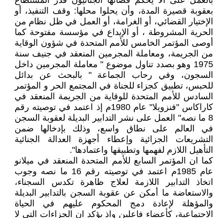
بالعمل على ألا يحكم قضاتها الجنائيون قدر المستطاع
بعقوبة قصيرة المدة، وأن يحلوا محلها: وقف التنفيذ، أو
الإختيار القضائي، أو الغرامة، أو العمل في ظل نظام من
الحرية المشروطة ، أو الإيداع في مؤسسة مفتوحة كما
أوصى المؤتمر الخامس للأمم المتحدة في شؤون الوقاية
من الجريمة، ومعاملة المجرمين المنعقد في جنيف سنة
1975 وهو بصدد تناول موضوع " معاملة المجرمين داخل
السجون، وفي رحاب الجماعة " بالبحث عن بدائل
للحبس، تطبيق كجزاء للجناة في المجتمع الحر و المؤتمر
السادس للأمم المتحدة للوقاية من الجريمة المنعقد في
كاراكاس "فنزويلا" عام 1980م إذ اعتمد في توصيته رقم
8 ما نصه" العمل على نشر التدابير البديلة لعقوبة السجن
في العالم على نطاق واسع، وذلك بإدخالها ضمن
التشريعات الجزائية وإعطاء أجهزة العدالة الجنائية
التأهيل اللازم لفهمها وتطبيقها واعتمادها".
كما ان المؤتمر السابع للأمم المتحدة المنعقد في ميلانو
عام 1985م اعتمد في توصيته رقم 16 ما نصه وجوب
اتخاذ التدابير اللازمة لعلاج ظاهرة تكدس السجناء،
والاستعاضة ما أمكن عن عقوبة السجن بالتدابير البديلة
والمؤهلة لإعادة دمج المحكوم عليهم في الحياة
الاجتماعية، كأعضاء فاعلين واذ يؤكد ان الجزاءات التي لا