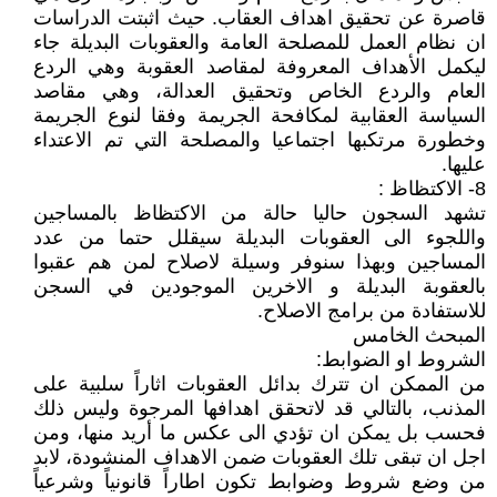
قاصرة عن تحقيق اهداف العقاب. حيث اثبتت الدراسات
ان نظام العمل للمصلحة العامة والعقوبات البديلة جاء
ليكمل الأهداف المعروفة لمقاصد العقوبة وهي الردع
العام والردع الخاص وتحقيق العدالة، وهي مقاصد
السياسة العقابية لمكافحة الجريمة وفقا لنوع الجريمة
وخطورة مرتكبها اجتماعيا والمصلحة التي تم الاعتداء
عليها.
8- الاكتظاظ :
تشهد السجون حاليا حالة من الاكتظاظ بالمساجين
واللجوء الى العقوبات البديلة سيقلل حتما من عدد
المساجين وبهذا سنوفر وسيلة لاصلاح لمن هم عقبوا
بالعقوبة البديلة و الاخرين الموجودين في السجن
للاستفادة من برامج الاصلاح.
المبحث الخامس
الشروط او الضوابط:
من الممكن ان تترك بدائل العقوبات اثاراً سلبية على
المذنب، بالتالي قد لاتحقق اهدافها المرجوة وليس ذلك
فحسب بل يمكن ان تؤدي الى عكس ما أريد منها، ومن
اجل ان تبقى تلك العقوبات ضمن الاهداف المنشودة، لابد
من وضع شروط وضوابط تكون اطاراً قانونياً وشرعياً