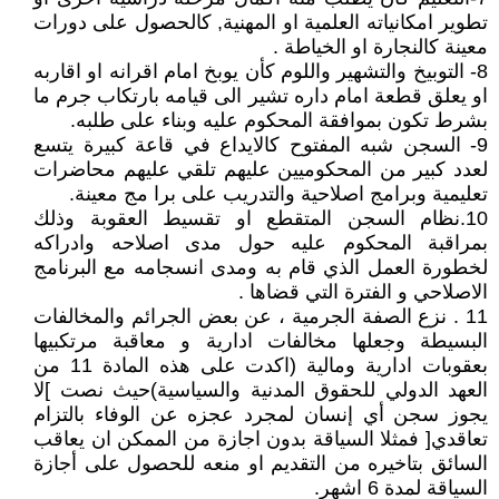
تطوير امكانياته العلمية او المهنية, كالحصول على دورات
معينة كالنجارة او الخياطة .
8- التوبيخ والتشهير واللوم كأن يوبخ امام اقرانه او اقاربه
او يعلق قطعة امام داره تشير الى قيامه بارتكاب جرم ما
بشرط تكون بموافقة المحكوم عليه وبناء على طلبه.
9- السجن شبه المفتوح كالايداع في قاعة كبيرة يتسع
لعدد كبير من المحكوميين عليهم تلقي عليهم محاضرات
تعليمية وبرامج اصلاحية والتدريب على برا مج معينة.
10.نظام السجن المتقطع او تقسيط العقوبة وذلك
بمراقبة المحكوم عليه حول مدى اصلاحه وادراكه
لخطورة العمل الذي قام به ومدى انسجامه مع البرنامج
الاصلاحي و الفترة التي قضاها .
11 . نزع الصفة الجرمية ، عن بعض الجرائم والمخالفات
البسيطة وجعلها مخالفات ادارية و معاقبة مرتكبيها
بعقوبات ادارية ومالية (اكدت على هذه المادة 11 من
العهد الدولي للحقوق المدنية والسياسية)حيث نصت ]لا
يجوز سجن أي إنسان لمجرد عجزه عن الوفاء بالتزام
تعاقدي[ فمثلا السياقة بدون اجازة من الممكن ان يعاقب
السائق بتاخيره من التقديم او منعه للحصول على أجازة
السياقة لمدة 6 اشهر.