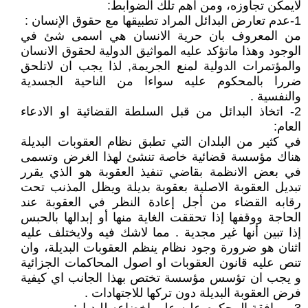
لايمكن تجاوزه، ومن اهم تلك الضوابط:
1-عدم تعارض البدائل المراد تطبيقها مع حقوق الإنسان :
من المعروف بان حرية الانسان هي اسمى شئ في
الوجود وهذا ماتؤكد عليه المواثيق الدولية لحقوق الانسان
والمؤتمرات الدولية لمنع الجريمة, لذا يجب ان لاتلحق
ضررا بالمحكوم عليه سواءا من الناحية الجسدية
والنفسية .
2- اتخاذ البدائل من قبل السلطة القضائية او الادعاء
العام:
في كثير من البلدان التي تطبق نظام العقوبات البديلة
هناك مؤسسة قضائية خاصة تنشئ لهذا الغرض وتسمى
في بعض الانظمة بقاضي تنفيذ العقوبة هو الذي يقرر
تبديل العقوبة الاصلية بعقوبة بديلة ويظل المذنب تحت
رقابه القضاء من أجل إعادة النظر في العقوبة عند
الحاجة ووقفها إذا تحققت الغاية منها أو إبدالها بالحبس
إذا تبين أنها غير مجدية . مما لاشك فيه ولايختلف عليه
اثنان هو ضرورة وجود نظام ينظم العقوبات البديلة، وان
تنص عليه قانون العقوبات او اصول المحاكمات الجزائية
و يجب ان تؤسس مؤسسة تختص بهذا الجانب اي كيفية
فرض العقوبة البديلة دون تركها للاجتهادات .