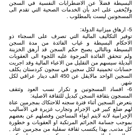
البسيطة فضلاً عن الاضطرابات النفسية في السجن
ولايُخفى على احد بأن الخدمات الصحية التي تقدم الى
المسجونين ليست بالمطلوب .
5- ارهاق ميزانية الدولة:
توفير التكاليف المالية التي تصرف على السجناء ذو
الاحكام البسيطة و غياب الفائدة من مدة السجن
البسيطة وبالتالي يصبح حكم السجن قد أرهق الخزينة
ولم تتحقق الفائدة المرجوة عليه اللجوء الى العقوبات
البديلة سيسهم من التقليل من الاعباء المالية وقد اجريت
حسابات تخمينية لكل سجين في سجون كردستان يكلف
السجين الواحد مالايقل عن 450 الف دينار عراقي لكل
شهر.
6- افساد المسجونين و تكرار نسب العود وثتقف
المسجون بثقافة السجن كبديل للثقافة الاصلية:
يتعرض السجين أثناء فترة سجنه للاحتكاك بمجرمين عتاة
لهم ضلع كبير في الإجرام وتجارب غزيرة في الأساليب
الإجرامية لانه لايتم ايواء المساجين وفصلهم عن بعضهم
بموجب جسامة الجرائم المرتكبة او العقوبات و خطورة
كل مذنب, بهذا يكتسب ثقافة سفلية من مجرمين عتاد ,