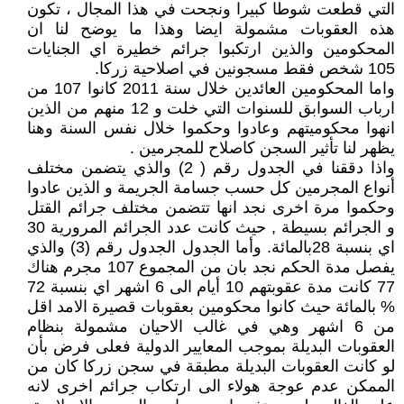
التي قطعت شوطا كبيرا ونجحت في هذا المجال ، تكون
هذه العقوبات مشمولة ايضا وهذا ما يوضح لنا ان
المحكومين والذين ارتكبوا جرائم خطيرة اي الجنايات
105 شخص فقط مسجونين في اصلاحية زركا.
واما المحكومين العائدين خلال سنة 2011 كانوا 107 من
ارباب السوابق للسنوات التي خلت و 12 منهم من الذين
انهوا محكوميتهم وعادوا وحكموا خلال نفس السنة وهنا
يظهر لنا تأثير السجن كاصلاح للمجرمين .
واذا دققنا في الجدول رقم ( 2) والذي يتضمن مختلف
أنواع المجرمين كل حسب جسامة الجريمة و الذين عادوا
وحكموا مرة اخرى نجد انها تتضمن مختلف جرائم القتل
و الجرائم بسيطة , حيث كانت عدد الجرائم المرورية 30
اي بنسبة 28بالمائة. وأما الجدول الجدول رقم (3) والذي
يفصل مدة الحكم نجد بان من المجموع 107 مجرم هناك
77 كانت مدة عقوبتهم 10 أيام الى 6 اشهر اي بنسبة 72
% بالمائة حيث كانوا محكومين بعقوبات قصيرة الامد اقل
من 6 اشهر وهي في غالب الاحيان مشمولة بنظام
العقوبات البديلة بموجب المعايير الدولية فعلى فرض بأن
لو كانت العقوبات البديلة مطبقة في سجن زركا كان من
الممكن عدم عوجة هولاء الى ارتكاب جرائم اخرى لانه