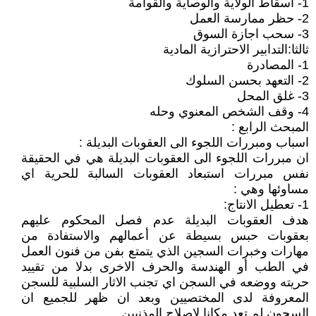
1- اسقاط الولاية والوصاية والقوامة
2- حظر ممارسة العمل
3- سحب اجازة السوق
ثالثا:التدابير الاحترازية المادية
1- المصادرة
2- التعهد بحسن السلوك
3- غلق المحل
4- وقف الشخص المعنوي وحله
المبحث الرابع :
اسباب ومبررات اللجوء الى العقوبات البديلة :
ان مبررات اللجوء الى العقوبات البديلة هي في الحقيقة
نفس مبررات استبعاد العقوبات السالبة للحرية اي
مساوئها وهي :
1- تعطيل الانتاج:
هدف العقوبات البديلة عدم فصل المحكوم عليهم
بعقوبات حبس بسيطة عن أعمالهم والاستفادة من
مهارات وخبرات السجين الذي يتمتع بفن من فنون العمل
في الطب أو الهندسة والحرف الاخرى بدلا من تقييد
حريته ووضعه في السجن اي تجنب الاثار السلبية للسجن
المعروفة لدى المختصيين وبعد ان ظهر للجميع ان
السجون لم تعد مكانا لاصلاح المذنبين .