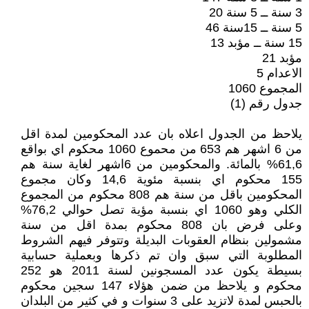
3 سنة ــ 5 سنة 20
5 سنة ــ 15سنة 46
15 سنة ــ مؤبد 13
مؤبد 21
الاعدام 5
المجموع 1060
جدول رقم (1)
يلاحظ من الجدول اعلاه بان عدد المحكومين لمدة اقل
من 6 اشهر هم 653 من محموع 1060 محكوم اي بواقع
61,6% بالمائة. والمحكومين من 6اشهر لغاية سنة هم
155 محكوم اي بنسبة مئوية 14,6 وكان مجموع
المحكومين باقل من سنة هم 808 محكوم من المجموع
الكلي وهو 1060 اي بنسبة مؤية تصل حوالي 76,2%
وعلى فرض بان 808 محكوم بمدة اقل من سنة
مشمولين بنظام العقوبات البديلة وتتوفر فيهم الشروط
المطلوبة التي سبق وان تم ذكرها وبعملية حسابية
بسيطة يكون عدد المسجونين لسنة 2011 هو 252
محكوم و يلاحظ من ضمن هؤلاء 147 سجين محكوم
بالحبس لمدة لاتزيد على 3 سنوات و في كثير من البلدان