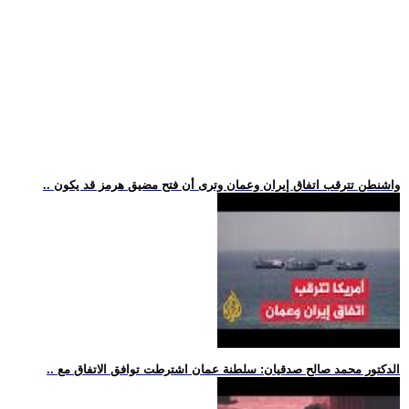
.. واشنطن تترقب اتفاق إيران وعمان وترى أن فتح مضيق هرمز قد يكون
.. الدكتور محمد صالح صدقيان: سلطنة عمان اشترطت توافق الاتفاق مع