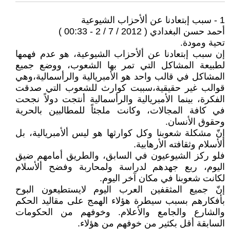
1 - سبب إبتعادنا عن ألأحزاب الشيوعية
أحمد حسن البغدادي ( 2012 / 7 / 2 - 00:33 )
تحية ومودة.
إن سبب إبتعادنا عن ألأحزاب الشيوعية، هو عدم فهمها
لطبيعة المشاكل التي تمر بها الشعوب، ووضع جميع
المشاكل في قالب واحد هو الأمبريالية والرأسمالية،وهي
قوالب غير حقيقية،سببت كوارث للشعوب التي صدقت
الفكرة، بينما الأمبريالية والرأسمالية أنتجت دولاً نجحت
في كافة المجالات، وكانت ملجئاً للمطالبين بالحرية
وحقوق الأنسان.
إنّ مشكلة شعوبنا وكل كوارثها هو ليس ألأمبريالية، بل
ألأسلام وثقافته الأرهابية.
فلو ركز الشيوعيون في السابق، والطريق أمامهم ضيق
اليوم، ربع جهدهم لدراسة ولمحاربة وفضح ألأسلام
لكانت شعوبنا في مكان آخر اليوم.
إنّ جميع المثقفين العرب اليوم لايستطيعون البوح
بأفكارهم بسبب سيطرة هؤلاء الهمج على مقاليد الحكم
والشارع والجامع والأعلام. وخوفهم من الحكومات
السابقة أقل بكثير من خوفهم من هؤلاء.