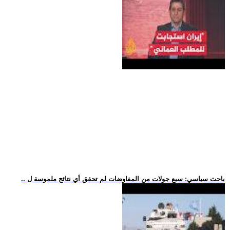
.. باحث سياسي: سبع جولات من المفاوضات لم تحقق أي نتائج ملموسة ل