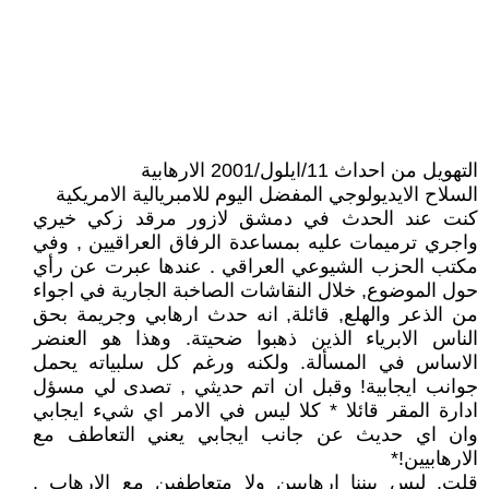
التهويل من احداث 11/ايلول/2001 الارهابية
السلاح الايديولوجي المفضل اليوم للامبريالية الامريكية
كنت عند الحدث في دمشق لازور مرقد زكي خيري
واجري ترميمات عليه بمساعدة الرفاق العراقيين , وفي
مكتب الحزب الشيوعي العراقي . عندها عبرت عن رأي
حول الموضوع, خلال النقاشات الصاخبة الجارية في اجواء
من الذعر والهلع, قائلة, انه حدث ارهابي وجريمة بحق
الناس الابرياء الذين ذهبوا ضحيتة. وهذا هو العنضر
الاساس في المسألة. ولكنه ورغم كل سلبياته يحمل
جوانب ايجابية! وقبل ان اتم حديثي , تصدى لي مسؤل
ادارة المقر قائلا * كلا ليس في الامر اي شيء ايجابي
وان اي حديث عن جانب ايجابي يعني التعاطف مع
الارهابيين!*
قلت, ليس بيننا ارهابيين ولا متعاطفين مع الارهاب .