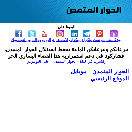
تابعونا على:
بودكاست
بنترست
تيلكرام
لينكدإن
الانستغرام
اليوتيوب
التويتر
الفيسبوك
تبرعاتكم وتبرعاتكن المالية تحفظ استقلال الحوار المتمدن،
فشاركونا في دعم استمرارية هذا الفضاء اليساري الحر
[اشترك في قناة ‫«الحوار المتمدن» على اليوتيوب]
الحوار المتمدن - موبايل
الموقع الرئيسي