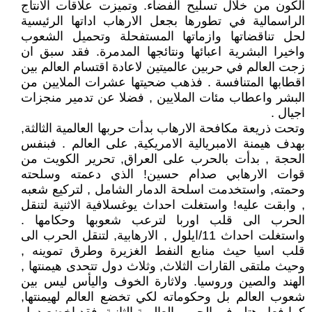
الكون من خلال تسليح الفضاء. وتميزت علاقات الانتاج
الراسمالية في تطورها بجعل الارهاب اداتها الرئيسية
لحل تناقضاتها وازماتها المستفحلة وتحميل الشعوب
واخيرا البشرية اعبائها ونتائجها المدمرة. فقد سبق ان
زجت العالم في حربين عالميتين لاعادة اقتسام العالم بين
اقطابها المتنافسة . فذهب ضحيتها عشرات الملايين من
البشر واعطاب مئات الملايين , فضلا عن تدمير منجزات
اجيال .
وتحت ذريعة مكافحة الارهاب بدأت حربها العالمية الثالثة,
بهدف هيمنة الامبريالية الامريكية, على العالم . فبنفس
الحجة , بدأت بالحرب على العراق, تحرير الكويت من
قوات الارهابي صدام حسين! الذي دعمته وسلحته
وحمته, واستخدمت اسلحة الدمار الشامل , لتركيع شعبه
, وابقت عليه! واستغلت احداث يوغسلافية الاثنية لتنقل
الحرب الى قلب اوربا لترعب شعوبها وحكامها .
واستغلت احداث 11/ايلول , الارهابية, لتنقل الحرب الى
قلب اسيا حيث منابع النفط الغزيرة وطرق تموينه ,
وحيث ملتقى القارات الثلاث, وثلاث دول تتحدى هيمنتها ,
الهند والصين وروسيا. ولاثارة الخوف واليأس ليس بين
شعوب العالم بل وحكوماته لكي تخضع العالم لهيمنتها,