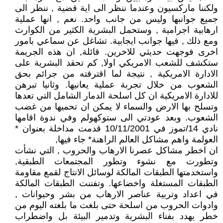
ولكننا ماركسيون وعندما ننظر الى اية قضية , ننظر الى
جميع جوانبها وليس من جانب واحد. نعم , انها عملية
ارهابية اجرامية , وستحمل البشرية الكثير من الكوارث
ومع ذلك , فيها جوانب ايجابية. تشاغل عن سماعي بامور
اخرى فوجهت حديثي للاخرين. قائلة, ان هذه الجريمة
ستكشف للشعب الامريكي اولا, كم تحقد البشرية على
الادارة الامريكية , نتيجة لما اقترفته من جرائم بحق
الشعوب من خلال تجربة عملية يعانيها. وثانيا تبرهن
للادارة الامريكية ان كل اسلحة الدمار الشامل التي تعدها
وتسلح بها الارض والسماء لا يمكن ان تحميها من غضب
الشعوب. وبعد عودتي الى ستوكهولم وفي ندوة اقامها
نادي 14/تموز في 10/11/2001 قدمت مداخلة بعنوان *
العولمة واهم مشاكل العالم الراهنة* جاء فيها,
ان اخطر مشاكل عصرنا الارهاب والحروب , التي نشأت
وتطورت مع نشوء وتطور المجتمعات الطبقية,
واستخدمتها الطبقات المالكة لوسائل الانتاج لقمع مقاومة
الطبقات المستغلة واخضاعها. وتفننت الطبقات المالكة
في اعداد وتربية عناصر الارهاب من بشر وحيوانات ,
وادوات الحروب من اسلحة حتى بلغت ما بلغته اليوم من
خطر يهدد بفناء البشرية وتدمير البيئة بل واضطراب