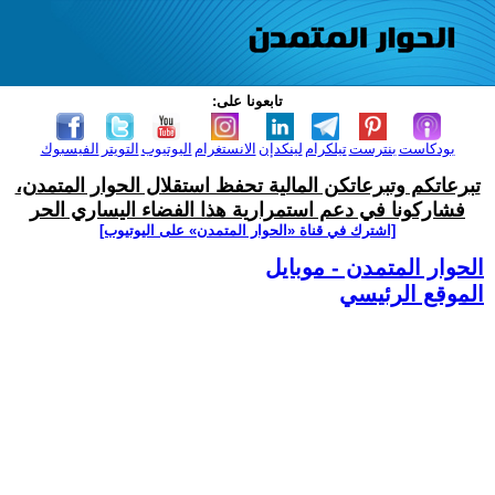
تابعونا على:
بودكاست
بنترست
تيلكرام
لينكدإن
الانستغرام
اليوتيوب
التويتر
الفيسبوك
تبرعاتكم وتبرعاتكن المالية تحفظ استقلال الحوار المتمدن،
فشاركونا في دعم استمرارية هذا الفضاء اليساري الحر
[اشترك في قناة ‫«الحوار المتمدن» على اليوتيوب]
الحوار المتمدن - موبايل
الموقع الرئيسي