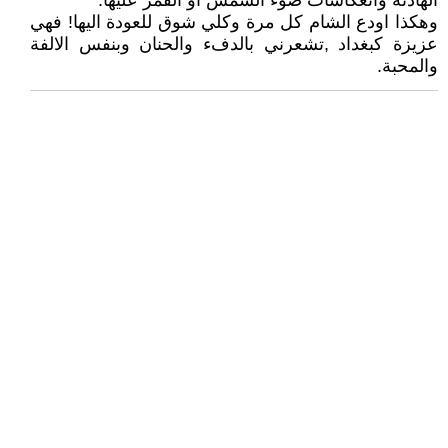
الهادئة وانعكاسات ضوء الشمس او القمر عليها.
وهكذا اودع الشام كل مرة وكلي شوق للعودة اليها! فهي
عزيزة كبغداد ,تشعرني بالدفء والحنان وبنفس الالفة
والمحبة.