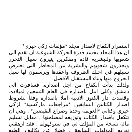
استمرار الكفاح لاصدار مجلد *مؤلفات زكي خيري*
ان هذا المجلد يجسد قدرة الحركة الشيوعية ان تقدم الى
شعوبها وللبشرية قادة ومفكرين ينيرون سبيل التحرر
ويحذرون شعوبهم والبشرية من المخاطر التي تعترض
سبيلهم في احلك الظروف واعقدها ويرسمون لها سبل
الخروج منها وبناء المستقبل الافضل.
ولذلك بدأت الكفاح من اجل اصداره. فسافرت الى
دمشق وكلي امل باصداره في العام التسعين لميلاده.
وقصدت دار الكنوز الادبية املا باصداره وفقا لشروط
اصدار الكتابين السابقين *مراجعات ماركسية* لزكي
خيري وكتابي *العولمة وحدة وصراع النقيضين* . وهي ان
تتكفل باصدار الكتاب وتوزيعه لمصلحتها , مقابل تسليم
مائة نسخة من المؤلف لي في ستوكهولم . فقد ارهقني
توزيع المؤلفات السابقة , فضلا عن تكاليف الطبع