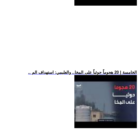
.. الخامسة | 20 هجوماً حوثياً على المخا.. والعليمي: استهداف الم