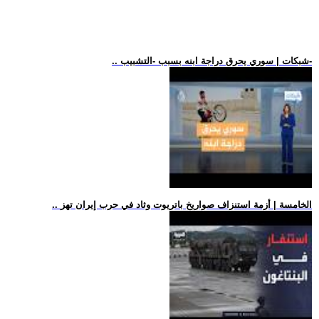
.. شبكات | سوري يحرق دراجة ابنه بسبب -التشبيب-
.. الخامسة | أزمة استنزاف صواريخ باتريوت وثاد في حرب إيران تهز