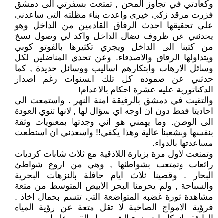
وكعادتي في تجاوز المحن , تمتعت بسفرتي الى دمشق
فزرت مرقد زكي خيري واعدت بناء مظلته التي ساعدني
على تحقيقها احدث الرفاق القادمين من الداخل وهو
يحدثني عن ظروف نضال الداخل واكد لي وصول نسخ
من كتبنا الى الداخل ويجري تكثيرها بالفوتو كوبي
ويتداولها الرفاق والاصدقاء. وعن تحدي المناضلين لكل
وسائل الارهاب وابتكارهم اساليب ووسائل جديدة , كما
حدثني عن صموده كل تلك السنوات رغم اصدار
الدكتاتورية عليه عشرة احكام بالاعدام!
والتقيت في دمشق بالرفيقة امنة النهر . واستمعت الى
احاديثا فقط دون ان اوجه اي سؤال لها , لانها تنوي العودة
الى الوطن. وما يهمني هو اني وجدتها بمعنويات وثقة
بنفسها وبشعبنا عالية وهذا يكفي!! واسعدني ان استطعت
مساعدتها بالدواء.
وتمتعت لاول مرة بزيارة اللاذقية مع ثلاث شابات كرديات
رائعات وتمتعت بشواطئها , وهي من اروع شواطئ
البحار . وقضينا ثلاث ايام حافلة بالنزهات البحرية
والسباحة , ولم يحرمنا البحر الابيض المتوسط من متعة
مشاهدة ثورة غضبه المتواضعة التي تتسم بجمال اخاذ .
فرؤية الامواج الصاخبة لا تقل متعة عن رؤية المياه