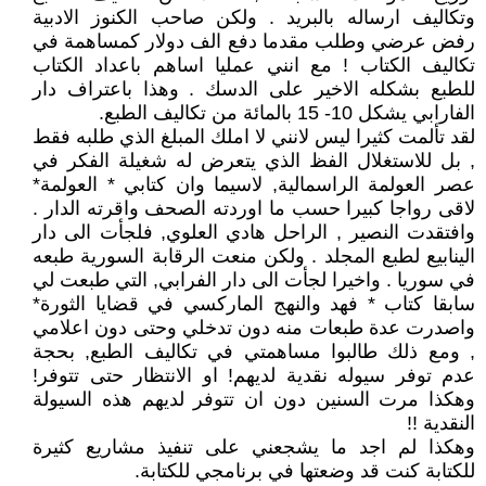
وتكاليف ارساله بالبريد . ولكن صاحب الكنوز الادبية
رفض عرضي وطلب مقدما دفع الف دولار كمساهمة في
تكاليف الكتاب ! مع انني عمليا اساهم باعداد الكتاب
للطبع بشكله الاخير على الدسك . وهذا باعتراف دار
الفارابي يشكل 10- 15 بالمائة من تكاليف الطبع.
لقد تألمت كثيرا ليس لانني لا املك المبلغ الذي طلبه فقط
, بل للاستغلال الفظ الذي يتعرض له شغيلة الفكر في
عصر العولمة الراسمالية, لاسيما وان كتابي * العولمة*
لاقى رواجا كبيرا حسب ما اوردته الصحف واقرته الدار .
وافتقدت النصير , الراحل هادي العلوي, فلجأت الى دار
الينابيع لطبع المجلد . ولكن منعت الرقابة السورية طبعه
في سوريا . واخيرا لجأت الى دار الفرابي, التي طبعت لي
سابقا كتاب * فهد والنهج الماركسي في قضايا الثورة*
واصدرت عدة طبعات منه دون تدخلي وحتى دون اعلامي
, ومع ذلك طالبوا مساهمتي في تكاليف الطبع, بحجة
عدم توفر سيوله نقدية لديهم! او الانتظار حتى تتوفر!
وهكذا مرت السنين دون ان تتوفر لديهم هذه السيولة
النقدية !!
وهكذا لم اجد ما يشجعني على تنفيذ مشاريع كثيرة
للكتابة كنت قد وضعتها في برنامجي للكتابة.