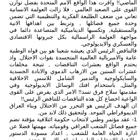
الماضي!! واقرت هذا الواقع الامم المتحدة بفضل توازن
القوى على الصعيد العالمي . فلا زالت العولمة الانسانية
تعاني من ضعف الطليعة الفكرية والتنظيمية التي تضمن
وحدة جميع فصائلها , وتربط بين اهدافها الانية
والمستقبلية, وتكسبها الديناميكية المتصاعدة دائما في
مواجهة العولمة الراسمالية بكل جبروتها الاقتصادي
والعسكري والايديولوجي.
فالتناقض الرئيس الذي يعيشه شعبنا هو بين قواه الوطنية
عامة والامبريالية العالمية المتجسدة بقوات الاحتلال. واذ
يحتدم الواقع بعشرات التناقضات , تنيجة مخلفات
عشرات السنين من الارهاب الدموي والابادة الجسدية
والسايكولوجية والتدمير الشامل للاسس الاخلاقية
والمثل, باستخدام افتك الوسائل الايديولوجية وفي
مقدمتها سلاح فرق تسد!! الامر الذي يفرض على القوى
الواعية اخضاع كل هذه التناقضات للتناقض الرئيس!!
ان الهدف الرئيس هو التحرر من الاحتلال وبناء العراق
الديموقراطي الموحد. ولتحقيق ذلك لابد من,
1- عقد مؤتمر وطني لانتخاب حكومة ائتلافية مؤقتة تضم
جميع فصائل الشعب العراقي وقومياته. مهمتها فضلا عن
ادارة الحياة العامة للشعب , اعداد مسودة الدستور