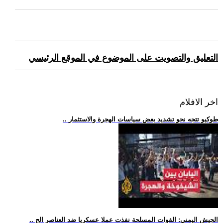
التعليق والتصويت على الموضوع في الموقع الرئيسي
اخر الافلام
.. طوكيو تتجه نحو تشديد بعض سياسات الهجرة والاستثمار
.. الجيش اليمني: القوات المسلحة نفذت عملا عسكريا ضد العناصر الح