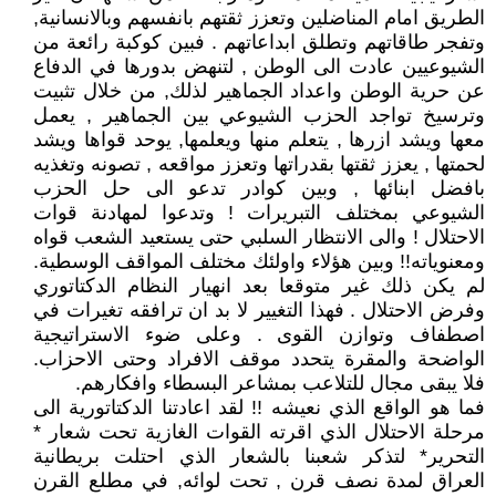
الطريق امام المناضلين وتعزز ثقتهم بانفسهم وبالانسانية,
وتفجر طاقاتهم وتطلق ابداعاتهم . فبين كوكبة رائعة من
الشيوعيين عادت الى الوطن , لتنهض بدورها في الدفاع
عن حرية الوطن واعداد الجماهير لذلك, من خلال تثبيت
وترسيخ تواجد الحزب الشيوعي بين الجماهير , يعمل
معها ويشد ازرها , يتعلم منها ويعلمها, يوحد قواها ويشد
لحمتها , يعزز ثقتها بقدراتها وتعزز مواقعه , تصونه وتغذيه
بافضل ابنائها , وبين كوادر تدعو الى حل الحزب
الشيوعي بمختلف التبريرات ! وتدعوا لمهادنة قوات
الاحتلال ! والى الانتظار السلبي حتى يستعيد الشعب قواه
ومعنوياته!! وبين هؤلاء واولئك مختلف المواقف الوسطية.
لم يكن ذلك غير متوقعا بعد انهيار النظام الدكتاتوري
وفرض الاحتلال . فهذا التغيير لا بد ان ترافقه تغيرات في
اصطفاف وتوازن القوى . وعلى ضوء الاستراتيجية
الواضحة والمقرة يتحدد موقف الافراد وحتى الاحزاب.
فلا يبقى مجال للتلاعب بمشاعر البسطاء وافكارهم.
فما هو الواقع الذي نعيشه !! لقد اعادتنا الدكتاتورية الى
مرحلة الاحتلال الذي اقرته القوات الغازية تحت شعار *
التحرير* لتذكر شعبنا بالشعار الذي احتلت بريطانية
العراق لمدة نصف قرن , تحت لوائه, في مطلع القرن