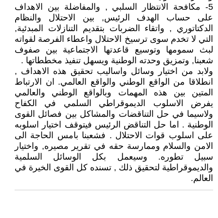
5- مكافحة الانتظار السلبي , والمفاضلة بين الاهداف
على حساب الهدف الرئيس, بين الاحتلال والنظام
الدكتاتوري , واتقاء الضربات بتقديم التنازلات المبدئية,
التي لا تخدم سوى ترسيخ الاحتلال واعطاء الفرصة لقواته
لبث سمومها وتوسيع قاعدتها الاجتماعية بين صفوف
شعبنا, وتمزيق وحدته الوطنية ويسهل تنفيذ مخططاتها .
ولابد من اختيار وسائل واساليب تحقيق هذه الاهداف ,
انطلاقا من الواقع الوطني والواقع العالمي. ان الارتباط
المتين بين هذه المهمات وبالواقع الوطني والعالمي
يفرض الاسلوب الديموقراطي السلمي في الكفاح
ولاسيما في حل التناقضات والمشاكل بين فصائل القوى
الوطنية . اما حل التناقض الرئيس فيتوقف اختيار اسلوبه
على اسلوب قوات الاحتلال . فشعبنا بامس الحاجة الى
الامن والسلام وممارسة حقه في تقرير مصيره, واختيار
سبيل تطوره. وسيعمل بكل الوسائل السلمية
والديموقراطية لتحقيق ذلك , تسنده كل القوى الخيرة في
العالم.