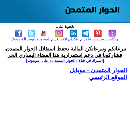
تابعونا على:
بودكاست
بنترست
تيلكرام
لينكدإن
الانستغرام
اليوتيوب
التويتر
الفيسبوك
تبرعاتكم وتبرعاتكن المالية تحفظ استقلال الحوار المتمدن،
فشاركونا في دعم استمرارية هذا الفضاء اليساري الحر
[اشترك في قناة ‫«الحوار المتمدن» على اليوتيوب]
الحوار المتمدن - موبايل
الموقع الرئيسي