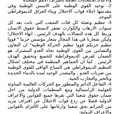
والاعداد للانتخابات العامة باشراف الامم المتحدة
2- توحيد القوى الوطنية على الاسس الوطنية وفي
مقدمتها اجلاء قوات الاحتلال وبناء العراق الديموقراطي
الموحد.
3- تنظيم وتعبئة كل فئات الشعب التي باتت بعد كل
سنوات الارهاب والكوارث تفتقر لابسط حقوق الانسان
وربط كل هذه النضالات بالهدف الرئيس , انهاء الاحتلال!
وليكن شعارنا في هذا المجال شعار مؤسس حزبنا * قووا
تنظيم حزبكم قووا تنظيم الحركة الوطنية* ان التعاون
والتضامن بين القوى الوطنية تجاه العدو المشترك هو
الضمان لفرض الديموقراطية للجميع وتحقيق الهدف
الرئيس . كما ان الجماهير المنظمة في مختلف اشكال
التنظيم الديموقراطي هي السياج الواقي للقوى الوطنية
من ضربات العدو , والمصدر الوحيد لمده بالدماء الجديدة
وبالخبر والتجارب الحية.
4- التفاعل الدائم والمتطور مع الحركات العالمية المناوئة
للعولمة الراسمالية ومع المنظمات الدولية من اجل
ضمان حقوق شعبنا التي تقرها جميع القوانين والاعراف
الدولية فضلا عن ردع قوات الاحتلال عن اقتراف مزيد
من الجرائم بحق شعبنا وارغامها على الالتزام بالقوانين
والاعراف الدولية.