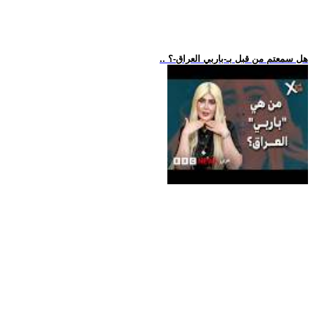
.. هل سمعتم من قبل بـ-باربي العراق-؟