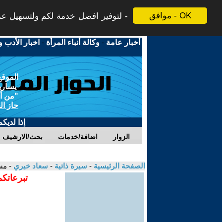
موافق - OK
لتوفير افضل خدمة لكم ولتسهيل عملي
أخبار عامة
-
وكالة أنباء المرأة
-
اخبار الأدب و
الموقع
يسارية
"من أج
حاز ال
إذا لديك
الزوار
اضافة/خدمات
بحث/الارشيف
الصفحة الرئيسية
-
سيرة ذاتية
-
سعاد خيري
- مس
تبرعاتكم