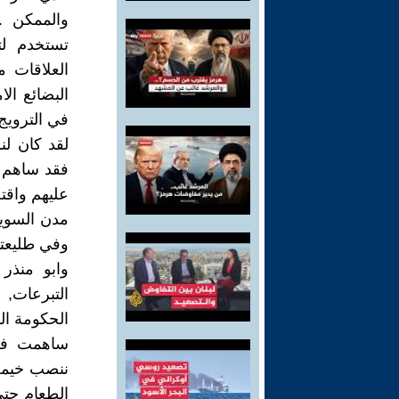
والممكن . 
تستخدم لت
العلاقات 
البضائع الا
في الترويج 
لقد كان ل
فقد ساهم ص
عليهم واقت
مدن السويد
وفي طليعته
وابو منذر
التبرعات,
الحكومة ال
ساهمت في 
ننصب خيمة
الطعام حتى