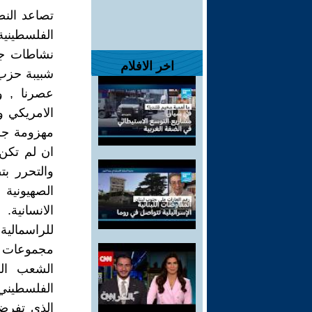
تصاعد الن
الفلسطينية
نشاطات جر
اخر الافلام
شبيبة حزب
عصرنا , و
الامريكي و
مهزومة جرا
ان لم تكن
والتحرر بت
الصهيونية
الانسانية
للراسمالي
مجموعات م
الشعب الف
الفلسطيني
الذي تفرضه