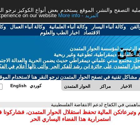
ة التصفح والنشر، الموقع يستخدم بعض أنواع الكوكيز نرجو النق
More info - المزيد
experience on our website
الفن
-
وكالة أنباء اليسار
-
وكالة أنباء العلمانية
-
وكالة أنباء العمال
-
وكا
الاقتصاد
-
اخبار الطب والعلوم
 الرئيسي لمؤسسة الحوار المتمدن
، علمانية، ديمقراطية، تطوعية وغير ربحية
ل مجتمع مدني علماني ديمقراطي حديث يضمن الحرية والعدالة الاجتم
حوار المتمدن على جائزة ابن رشد للفكر الحر والتى نالها أعلام في الفك
م مشاكل تقنية في تصفح الحوار المتمدن نرجو النقر هنا لاستخدام الموقع
كوردي
English
الاخبار
مراكز
الحوار المتمدن
اهمتي في الكفاح لدعم الانتفاضة الفلسطينية
 وتبرعاتكن المالية تحفظ استقلال الحوار المتمدن، فشاركونا 
استمرارية هذا الفضاء اليساري الحر