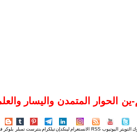
ين الحوار المتمدن واليسار والعلم
وك
التويتر
اليوتيوب
RSS
الانستغرام
لينكدإن
تيلكرام
بنترست
تمبلر
بلوكر
فل