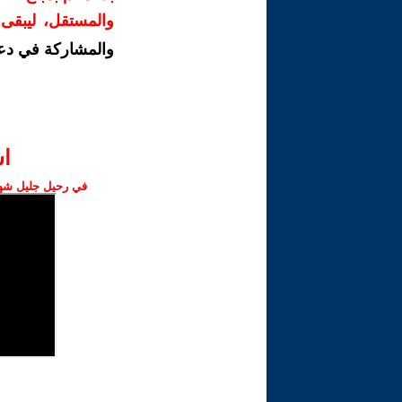
والمستقل، ليبقى ص
والمشاركة في دع
ا‫
في رحيل جليل شهبا