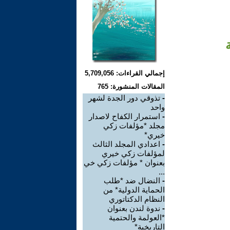
إجمالي القراءات: 5,709,056
المقالات المنشورة: 765
-
تذوقي دور الجدة لشهر
واحد
-
استمرار الكفاح لاصدار
مجلد *مؤلفات زكي
خيري*
-
اعدادي المجلد الثالث
لمؤلفات زكي خيري
بعنوان * مؤلفات زكي خي
...
-
النضال ضد *طلب
الحماية الدولية* من
النظام الدكتاتوري
-
ندوة لندن بعنوان
*العولمة والحتمية
التاريخية*