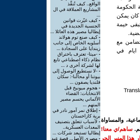
الواقع.. كيف تُنفَّذ
 الحكومة
المشاريع العملاقة في ال
...
 كان يمكن
-
كيف غيّرت قوانين
بقى خيمة
الجنسية الجديدة في
إيطاليا مصير هذه العائلا ...
ضية.
-
كيف صنع توم هولاند
تضامن مع
أسلوبه الخاص إلى جانب
زيندايا على السجادة ...
 ايام في
-
-ميتا- تعترف باختراق
نظام ذكاء اصطناعي تابع
لها لشركة أخرى د ...
-
-لا نستطيع الوصول إلى
بيوتنا أو محالّنا-: سكان
قلنديا يصفون ...
-
هجوم ميونيخ قبل
Transl
الانتخابات: القضاء
الألماني يحسم مصير
المتهم ...
-
إطلاق نمر آمور نادر في
برية كازاخستان
اعية، والمساواة
-
لأسباب تتعلق بتصنيف
المعدات العسكرية..
م.
ساهم/ي معنا!
إيطاليا تستبعد شركات ...
رار هذا المنبر الحر
-
مصري الأصل.. قصة عبد