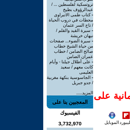
تروتسكية لفلسطين ... /
عبدالرؤوف بطيخ
-
كتاب طمى الاتبراوى
محطات في دروب الحياة
/ تاج السر عثمان
-
سيرة القيد والقلم /
نبهان خريشة
-
سيرة الضوء... صفحات
من حياة الشيخ خطاب
صالح الضامن / خطاب
عمران الضامن
-
على أطلال جيلنا - وأيام
كانت معهم / سعيد
العليمى
-
الجاسوسية بنكهة مغربية
/ جدو جبريل
المزيد.....
انية على
المعجبين بنا على
الفيسبوك
يبورد
الموبايل
3,732,970