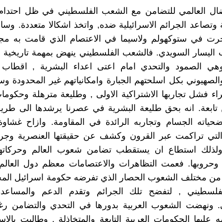
ضال العالمي للتضامن مع الشعب الفلسطيني في ظل احتدام ا
 وتصاعد الجرائم الاسرائيلية ضده, واتخذ اشكالا متعددة. وس
ت في ستوكهولم ولاسيما في الاعتصام الذي قامت به م
 اليسار السويدي. فالشعب الفلسطيني ينهض بمهمة تاريخية 
هي الصمود والتحدي امام اعتى اعداء البشرية , اقطاب 
الصهيوني بكل اسلحتهم الجبارة وامكانياتهم غير المحدودة 
ء فشل تجاربها الاشتراكية الاولى , وطليعة مترهلة وحكوم
 تابعة. انه بحق طليعة البشرية في عصرنا يرشدها الى طري
ضحياته الجسام وتجاربه الرائدة في المقاومة. وازاح غشاوة
 التي تراكمت عبر القرون وكشف عن حقيقتها العنصرية وجرا
. ولذلك استطاع ان يستقطب تضامن شعوب العالم وحركاتها 
ة وحروبها. فعمت التظاهرات والاعتصامات معظم دول العالم
ن مختلف الشعوب الحصار الذي تفرضه حكومة اسرائيل الم
لسطيني , لتفضح تلك الجرائم وتقدم الدعم والمساعد
. ونهضت الشعوب العربية بدورها في التحدي والتضامن رغ
 عليها الحكومات العربية التابعة والمتخاذلة . وطالبت بالاسن