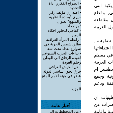
-
الصراع الفكري اداة
كية التي
التجديد
ني, وقطع
-
اصداري مؤلف زكي
خيري *وحدة النظرية
ى مقاطعة
والمنهج* بعنوان
*مراجعات ...
ل العربية
-
كفاحي لتجاوز احكام
الزمن
-
رابطة المرأة العراقية
ضامنية ,
تطلق شمس الحرية في
عتداءاتها
شوارع بغداد تحت شعا ...
-
نداءات الحزب الشيوعي
وفي معظم
لعودة الرفاق الى الوطن
ت العربية
وحلم العودة
-
حل الجيش العراقي
طينيين ام
خرق لحق اساسي لدولة
نية وجمع
عضو في هيئة الامم المتح
...
فقة ودعم
المزيد.....
نيات ان
اضراب عن
أخبار عامة
لة واقامة
-
من المخططات إلى