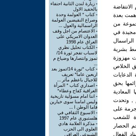
-
زيارة لندن الثانية احتفاء
لانتفاضة
بالحفيد الاول
-
كتاب * العولمة وحدة
اهمت بعدة
وصراع النقيضين العولمة
جموعة من
الراسمالية والعول ...
-
الاعتصام من اجل وقف
مجيدة في
العدوان الامريكي على
الراسمال
العراق عام 1998
-
الكتاب تحليل نظري
وسط بشرية
لاسباب تفجر ثورة 14/
ات مهزوزة
تموز وانتصارها وضياع م
...
ق الخلاص
-
كتاب *ثورة 14/تموز بعد
 الدعايات
اربعين عاما* تعريف
للاجيال باعظم مأثر ...
ئمها بحق
-
اصداري كتاب * المرأة
العراقية كفاح وعطاء*
المعادية
-
اننا امام مسؤلية تاريخية
 , وتحدت
وليس امامنا سوى خيارين
فاما الوطن ا ...
جرمة على
-
الاسبوع الثقافي في
ة للشعب
هلستبوري عام 1997
-
مذكرة العلامة هادي
م الحصار
العلوي الى الحزب
اد الفعال
الشيوعي العراقي