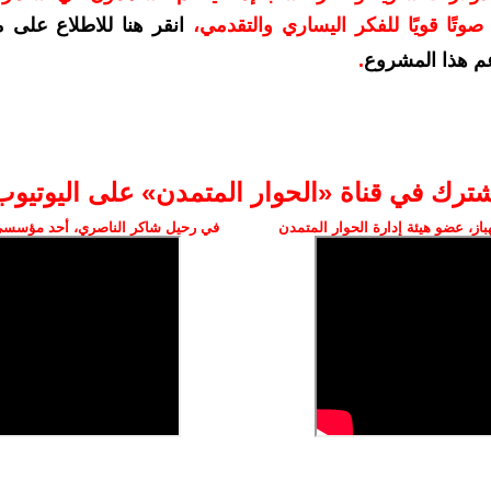
وتًا قويًا للفكر اليساري والتقدمي
،
انقر هنا للاطلاع على 
م هذا المشروع
.
شترك في قناة «الحوار المتمدن» على اليوتيوب
ز، عضو هيئة إدارة الحوار المتمدن
في رحيل شاكر الناصري، أحد مؤسسي 