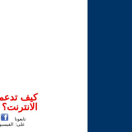
كيف تدعم-
الانترنت؟
تابعونا
على:
الفيسب