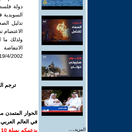
دولة فلسط
السويدية ف
تذليل الصع
الاعتصام ت
ولذلك ما 
الانتفاضة
19/4/2002 , حتى انضممت اليهم
ترجم ال
الحوار المتمدن م
في العالم العربي
المزيد.....
ب