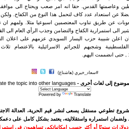
ين وعاصمتها القدس. حقا انه امر صعب ويحتاج الى موافقة
ضلا عن استعداد عدد كاف لتحمل هذا النوع من الكفاح. ولكن
وبات عن طريق تناوب المعتصمين اسبوعيا مثلا. ولمهم ان ت
شير الى استمرارية الكفاح والتضامن وجذب الرأي العام الى الق
ان اعلن شبيبة حزب اليسار السويدي عزمهم على اعلان ال
 الفلسطينية وشجبهم للجرائم الاسرائيلية بالاعتصام ثلاث
.
#سعاد_خيري (هاشتاغ)
موضوع إلى لغات أخرى -
ate the topic into other languages
Powered by
Translate
شروع تطوعي مستقل يسعى لنشر قيم الحرية، العدالة الاجتم
. ولضمان استمراره واستقلاليته، يعتمد بشكل كامل على دعمك
دعمكم بمبلغ 10 دولارات سنويًا أو أكثر حسب إمكانياتكم، تساهمون في استم