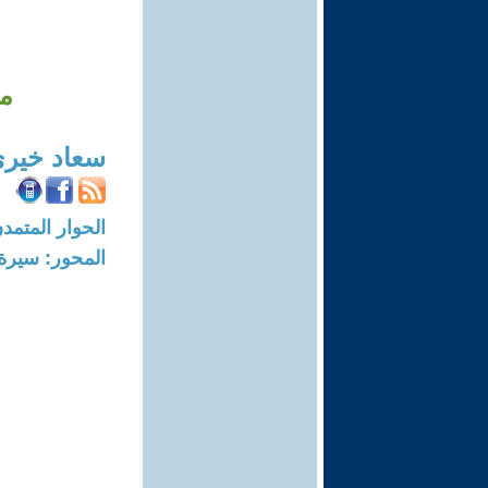
مس
سعاد خير
الحوار المتمدن-العدد: 3772 - 12
المحور: سيرة 