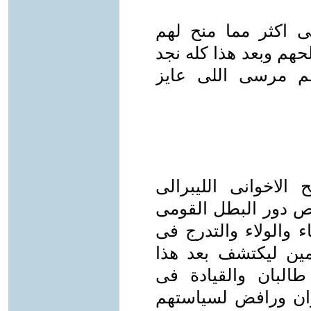
ى اكثر مما منح لهم
حهم وبعد هذا كله نجد
م مرسى اللى عايز
 الاخوانى الليبرالى
مص دور البطل القومى
 من الانتماء والولاء والتدرج فى
ين ليكتشف بعد هذا
لبان والقيادة فى
وان ورافض لسياستهم