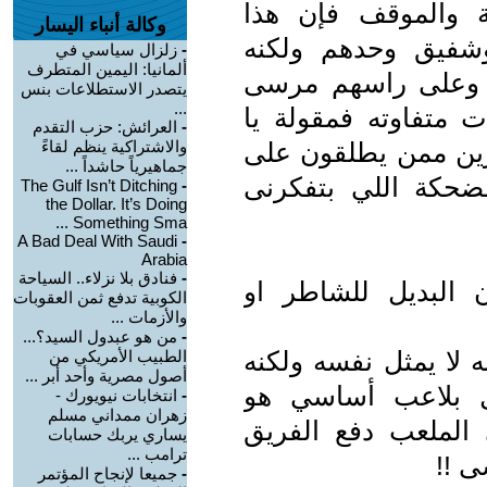
ة والموقف فإن هذا
وكالة أنباء اليسار
شفيق وحدهم ولكنه
-
زلزال سياسي في
ألمانيا: اليمين المتطرف
 وعلى راسهم مرسى
يتصدر الاستطلاعات بنس
...
 متفاوته فمقولة يا
-
العرائش: حزب التقدم
رين ممن يطلقون على
والاشتراكية ينظم لقاءً
جماهيرياً حاشداً ...
ضحكة اللي بتفكرنى
The Gulf Isn’t Ditching
-
the Dollar. It’s Doing
Something Sma ...
A Bad Deal With Saudi
-
Arabia
-
فنادق بلا نزلاء.. السياحة
 البديل للشاطر او
الكوبية تدفع ثمن العقوبات
والأزمات ...
-
من هو عبدول السيد؟...
ه لا يمثل نفسه ولكنه
الطبيب الأمريكي من
أصول مصرية وأحد أبر ...
ل بلاعب أساسي هو
-
انتخابات نيويورك -
زهران ممداني مسلم
الملعب دفع الفريق
يساري يربك حسابات
ترامب ...
ى !!
-
جميعا لإنجاح المؤتمر