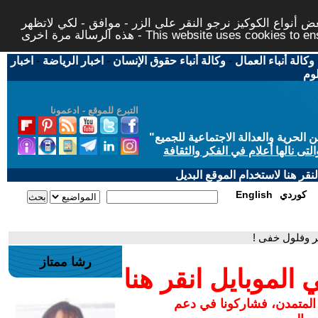
 أنواع الكوكيز نرجو النقر على الزر - موافق - لكي لاتظهر
This website uses cookies to ensure you ge
وكالة أنباء العمال
-
وكالة أنباء حقوق الإنسان
-
اخبار الرياضة
-
اخبار
لوم
التبرع للموقع - ادعمونا
حرية والعدالة الاجتماعية للجميع
"
تى نالها أعلام في الفكر والثقافة
قر هنا لاستخدام الموقع البديل
كوردي
English
 وفلول خفى !
رشا ممتاز
لموبايل انقر هنا
 المتمدن، فشاركونا في دعم