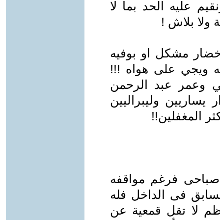
يم عليه الحد بما لا
ولا بلاش !
 خضار مشكل او بوفيه
ه ويجي على هواه !!!
مي وعمر عبد الرحمن
يساريين وليبراليين
ر المغفلين!!
 صباحى فرغم مواقفه
لسابق فى الداخل فله
م لا تقل قمعية عن