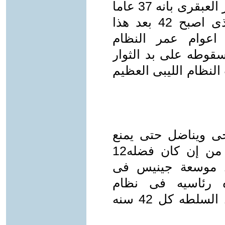
حمدين متأثرا فى رأيه بالكتاب الاخضر العبقرى بانه 37 عاما
من الإنجازات !! ويكفى رقم 37 الذى اصبح 42 بعد هذا
اعوام عمر النظام
وطه على بد الثوار
النظام الليبى العظيم
ى ويناضل حتى يمنع
استمرار نظام المخلوع على الرغم من إن كان فضله12
ل موسعة جينيس فى
ه رئاسيه فى نظام
ديمقراطى دستورى قائم على تداول السلطه كل 42 سنه