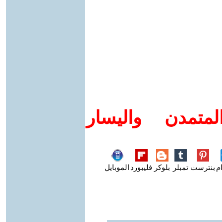
متمدن واليسار
م
بنترست
تمبلر
بلوكر
فليبورد
الموبايل