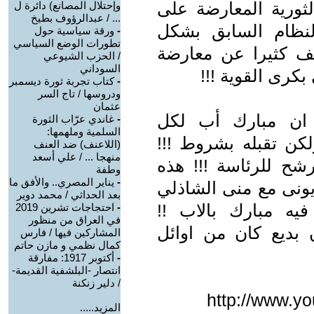
لثورية المعارضة على
وإحتلال المصانع) دائرة ل
... / عبدالرؤوف بطيخ
لنظام السابق بشكل
-
ورقة سياسية حول
تطورات الوضع السياسي
لف كثيرا عن معارضة
/ الحزب الشيوعي
السوداني
كرى القوية !!!
-
كتاب تجربة ثورة ديسمبر
ودروسها / تاج السر
عثمان
 ان مبارك أب لكل
-
غاندي عرّاب الثورة
السلمية وملهمها:
لكن تقبله بشروط !!!
(اللاعنف) ضد العنف
منهجا ... / علي أسعد
ح للرئاسة !!! هذه
وطفة
-
يناير المصري.. والأفق ما
يونى مع منى الشاذلي
بعد الحداثي / محمد دوير
يه مبارك بالاب !!
-
احتجاجات تشرين 2019
في العراق من منظور
 بديع كان من اوائل
المشاركين فيها / فارس
كمال نظمي و مازن حاتم
-
أكتوبر 1917: مفارقة
انتصار -البلشفية القديمة-
/ دلير زنكنة
http://www.y
المزيد.....