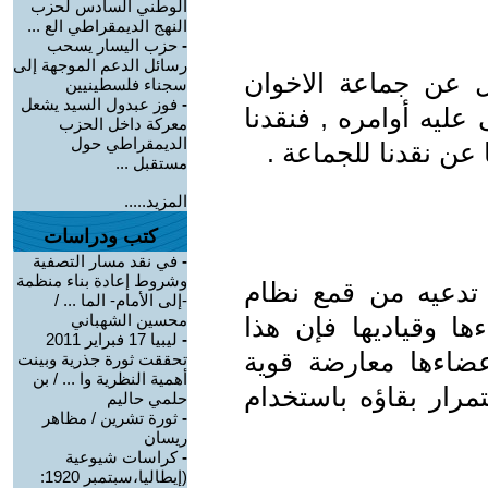
الوطني السادس لحزب
النهج الديمقراطي الع ...
-
حزب اليسار يسحب
رسائل الدعم الموجهة إلى
عن جماعة الاخوان
سجناء فلسطينيين
-
فوز عبدول السيد يشعل
عليه أوامره , فنقدنا
معركة داخل الحزب
الديمقراطي حول
عن نقدنا للجماعة .
مستقبل ...
المزيد.....
كتب ودراسات
-
في نقد مسار التصفية
وشروط إعادة بناء منظمة
 تدعيه من قمع نظام
-إلى الأمام- الما ... /
محسين الشهباني
ا وقياديها فإن هذا
-
ليبيا 17 فبراير 2011
عضاءها معارضة قوية
تحققت ثورة جذرية وبينت
أهمية النظرية وا ... / بن
مرار بقاؤه باستخدام
حلمي حاليم
-
ثورة تشرين / مظاهر
ريسان
-
كراسات شيوعية
(إيطاليا،سبتمبر 1920: