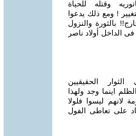
وريه وقتله للحياة
يير ! ومع ذلك يدعوا
ج!! بالثورة والنزول
ى الداخل أولاد ناصر
لثوار الحقيقيين
ظلم اينما وجد ولهذا
 لانهم ليسوا فلولا
د على تعاطى الفول