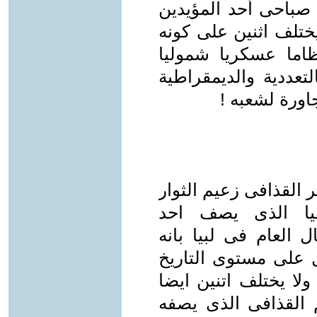
صباحى أحد المؤيدين
ختلف اثنين على كونه
اما عسكريا شموليا
تعددية والديمقراطية
اورة لشعبه !
 القذافى زعيم الثوار
قيا الذى يصف احد
 العام فى لبيا بانه
على مستوى التاريخ
 ولا يختلف اتنين ايضا
 القذافى الذى يصفه