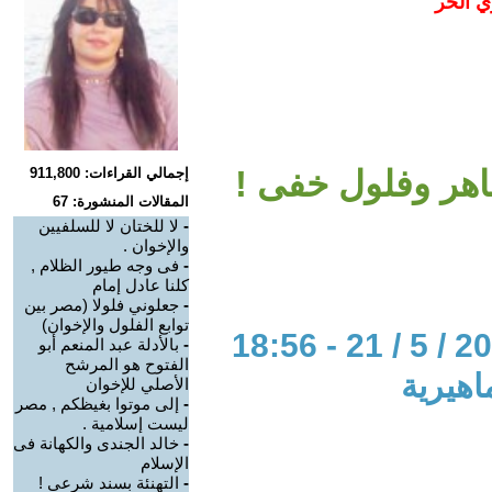
ي الحر
هر وفلول خفى !
إجمالي القراءات: 911,800
المقالات المنشورة: 67
-
لا للختان لا للسلفيين
والإخوان .
-
فى وجه طيور الظلام ,
كلنا عادل إمام
-
جعلوني فلولا (مصر بين
توابع الفلول والإخوان)
-
بالأدلة عبد المنعم أبو
الفتوح هو المرشح
اهيرية
الأصلي للإخوان
-
إلى موتوا بغيظكم , مصر
ليست إسلامية .
-
خالد الجندى والكهانة فى
الإسلام
-
التهنئة بسند شرعى !