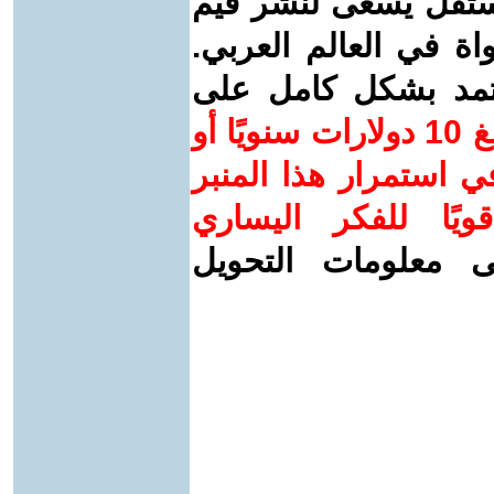
ستقل يسعى لنشر قيم
واة في العالم العربي.
عتمد بشكل كامل على
ساهم/ي معنا! بدعمكم بمبلغ 10 دولارات سنويًا أو
 استمرار هذا المنبر
ويًا للفكر اليساري
ى معلومات التحويل