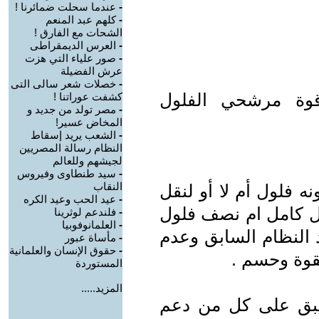
-
عندما سحلت ضمائرنا !
-
كلهم عبد المنعم
الشحات مع الفارق !
-
العرس الديمقراطى
-
صور علياء التي هزت
عرش الفضيلة
-
خصلات شعر سالى التى
وة مرشحي الفلول
كشفت عوراتنا !
-
مصر تولد من جديد و
المخاض عسير!
-
الشعب يريد إسقاط
النظام رسالة المصريين
لجيشهم وللعالم
-
سيد طنطاوى وفيروس
النقاب
 فلول أم لا أو لنقل
-
عيد الحب وعيد الكره
ول كامل ام نصف فلول
-
فلندعم لوثرينا
-
العلمانوفوبيا
 النظام السابق وعدم
-
مأساة عبور
-
حقوق الإنسان والعلمانية
قوة وحسم .
المستوردة
المزيد.....
طبق على كل من دعم