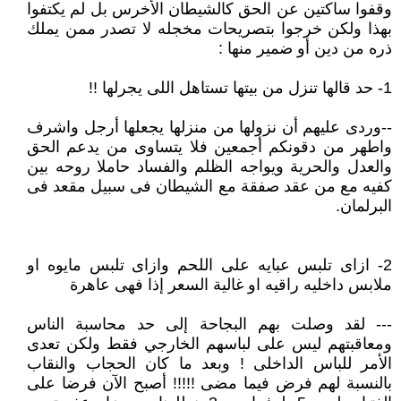
وقفوا ساكتين عن الحق كالشيطان الأخرس بل لم يكتفوا
بهذا ولكن خرجوا بتصريحات مخجله لا تصدر ممن يملك
ذره من دين أو ضمير منها :
1- حد قالها تنزل من بيتها تستاهل اللى يجرلها !!
--وردى عليهم أن نزولها من منزلها يجعلها أرجل واشرف
واطهر من دقونكم أجمعين فلا يتساوى من يدعم الحق
والعدل والحرية ويواجه الظلم والفساد حاملا روحه بين
كفيه مع من عقد صفقة مع الشيطان فى سبيل مقعد فى
البرلمان.
2- ازاى تلبس عبايه على اللحم وازاى تلبس مايوه او
ملابس داخليه راقيه او غالية السعر إذا فهى عاهرة
--- لقد وصلت بهم البجاحة إلى حد محاسبة الناس
ومعاقبتهم ليس على لباسهم الخارجي فقط ولكن تعدى
الأمر للباس الداخلى ! وبعد ما كان الحجاب والنقاب
بالنسبة لهم فرض فيما مضى !!!!! أصبح الآن فرضا على