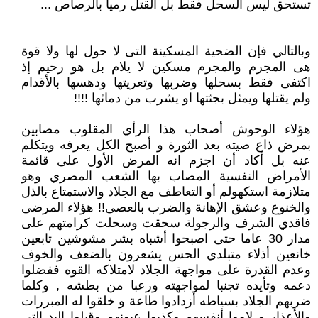
تستحق ليس السحل فقط بل القتل رميا بالرصاص ...
وبالتالي فإن الضحية المسكينة التى لا حول لها ولا قوة
هى المجرم والمجرم مسكين لا يلام بل هو رحيم إذ
اكتفى فقط بسحلها وضربها وتعريتها ودهسها بالأقدام
ولم يقتلها ويمثل بجثتها او يشرب من دمائها !!!!
هؤلاء الوحوش أصحاب هذا الرأي المقلوب مصابين
بمرض ذاع صيته بعد الثورة و أصبح الكل يعرفه ويتكلم
عنه بل أكاد أن اجزم انه المرض الأول على قائمة
الأمراض النفسية المصاب بها الشعب المصري وهو
متلازمة استكهولم أو التعاطف مع الجلاد والاستمتاع بالذل
والخنوع وعشق الإهانة والضرب بالعصى!! هؤلاء المرضى
فاقدي الشرف والرجولة سحقت وسحلت كرامتهم على
مدار 30 عاما حتى اصبحوا أشباه بشر مشوشين تابعين
خانعين أذلاء متبلدي الحس يشعرون بالضعف والخوف
وعدم القدرة على مواجهة الجلاد لامتلاكه القوه ففضلوا
دعمه وتأيده تجنبا لمواجهته ورعبا من بطشه , وكلما
ضربهم الجلاد بسياطه أزدادوا طاعة و خلقوا له المبررات
والأعذار و لاموا أنفسهم وكذبوا عيونهم وقبلوا اليد التى