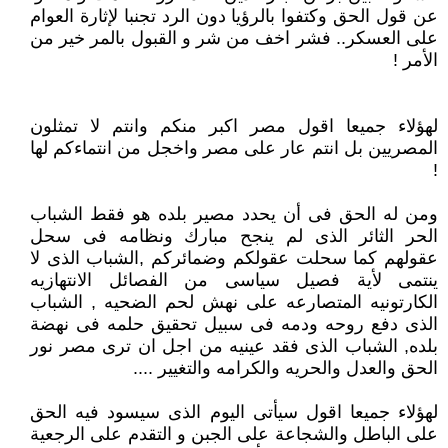
عن قول الحق وكتفوا بالرؤيا دون الرد تجنبا لإثارة العوام
على العسكر.. فشر اخف من شر و القبول بالمر خير من
الأمر !
لهؤلاء جميعا اقول مصر اكبر منكم وانتم لا تمثلون
المصريين بل انتم عار على مصر واخجل من انتماءكم لها
!
ومن له الحق فى أن يحدد مصير بلده هو فقط الشباب
الحر الثائر الذى لم ينجح مبارك ونظامه فى سحل
عقولهم كما سحلت عقولكم وضمائركم ,الشباب الذى لا
ينتمى لأية فصيل سياسى من الفصائل الانتهازيه
الكارتونيه المتصارعه على نهش لحم الضحيه , الشباب
الذى دفع روحه ودمه فى سبيل تحقيق حلمه فى نهضة
بلده, الشباب الذى فقد عينيه من اجل ان ترى مصر نور
الحق والعدل والحريه والكرامه والتغيير ....
لهؤلاء جميعا اقول سيأتى اليوم الذى سيسود فيه الحق
على الباطل والشجاعة على الجبن و التقدم على الرجعية