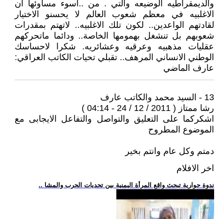
والديمقراطيه الوضيعه والتي . من ..أسوء مساوئها ان
الاغلبيه في معظم شعوب العالم لا يحسنو الاختيار
لقادتهم الواعدين.. لكون تلك الاغلبيه.. لاتهتم بمقدرات
شعوبهم بل تنشغل بهمومها الخاصة.. ودائما ماتحركهم
عقليات مذهبيه وعرقيه وعشائريه. شكرا لاحساسك
الوطني الانساني المرهف.. تقبلي تحيات الكاتب العراقي:
عارف الماضي
13 - السيد محمد والكاتب عارف
رشا ممتاز ( 2011 / 12 / 24 - 04:14 )
اشكركما على التعليق والتواصل والتفاعل الايجابى مع
الموضوع المطروح
دمتم وكل عام وانتم بخير
اخر الافلام
.. ندوة حوارية تبحث واقع المرأة اليمنية بين تحديات الحرب والمشا