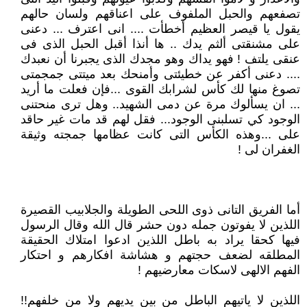
تصفعهم والحبل الملفوف على اعناقهم ولسان حالهم
يقول يا قيصر العظيم أخطأت .... انى اعترف ... دعنى
على مشنقتى ألثم يدك .. ها أنذا أقبل الحبل الذى فى
عنقى يلتف ! فهو يداك وهو مجدك الذى يجبرنا أن نعبدك
.... دعنى أكفر عن خطيئتى وأمنحك بعد ميتتى جمجمتى
تصوغ منها لك كأس لشرابك القوى ...فإن فعلت ما أريد
... ان يسألوك مرة عن دمى الشهيد.. وهل ترى منحتنى
الوجود كي تسلبنى الوجود... فقل لهم قد مات غير حاقد
على ...وهذه الكأس التى كانت عظامها جمجته وثيقة
الغفران لى !
أما الفريق التانى ذوى اللحى الطويلة والجلابيب القصيرة
اللذين لا يفوتون جمله دون حشر قال الله وقال الرسول
فيها كحقا يراد به باطل اللذين ادعوا امتلاك الحقيقة
المطلقه لضعف حجتهم و هشاشة افكارهم و احتكار
الفهم الالهى لاسكات معارضيهم !
اللذين لا ياتيهم الباطل من بين يديهم ولا من خلفهم!!