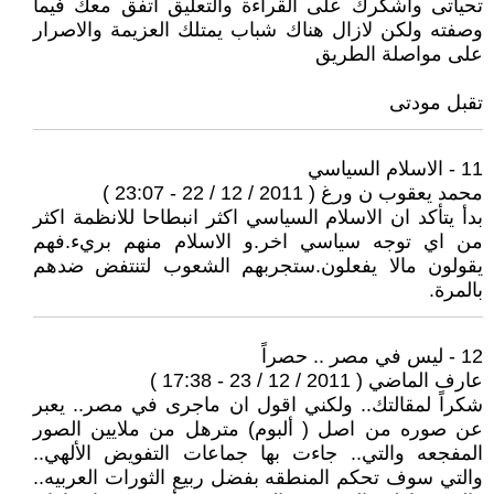
تحياتى واشكرك على القراءة والتعليق اتفق معك فيما
وصفته ولكن لازال هناك شباب يمتلك العزيمة والاصرار
على مواصلة الطريق
تقبل مودتى
11 - الاسلام السياسي
محمد يعقوب ن ورغ ( 2011 / 12 / 22 - 23:07 )
بدأ يتأكد ان الاسلام السياسي اكثر انبطاحا للانظمة اكثر
من اي توجه سياسي اخر.و الاسلام منهم بريء.فهم
يقولون مالا يفعلون.ستجربهم الشعوب لتنتفض ضدهم
بالمرة.
12 - ليس في مصر .. حصراً
عارف الماضي ( 2011 / 12 / 23 - 17:38 )
شكراً لمقالتك.. ولكني اقول ان ماجرى في مصر.. يعبر
عن صوره من اصل ( ألبوم) مترهل من ملايين الصور
المفجعه والتي.. جاءت بها جماعات التفويض الألهي..
والتي سوف تحكم المنطقه بفضل ربيع الثورات العربيه..