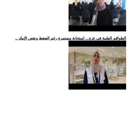
.. الطواقم الطبية في غزة... استجابة مستمرة رغم الضغط ونقص الإمك