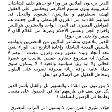
اللذين يربحون الملايين من وراء تواجدهم خلف الشاشات
التلفزيونية يبثون سموم افكارهم ويحكمون على العقول
الهشه سيطرتهم و يمارسون الشعوذه والدجل فى
قنواتهم القادمه من القرون الوسطى و التى جعلت هم
المواطن المصرى فى القرن الواحد والعشرين هواللبس
واخراج الجن وتفسير الأحلام وغيرها من الكلام الذى لا
يسمن ولا يغنى من جوع!
اللذين يتلاعبون بمشاعر الملايين من المصريين بإيهامهم
بتأسيس المدينة الفاضلة وإعادة التاريخ الى الوراء لتعود
معه أمجاد وليدة عصور ولت وقرون مضت !! وهم لا
يملكون اية مشروع حضاري حقيقي يتناسب مع عصرنا
الحالى ولا اية رؤيا سياسيه واقعية !! لا يملكون سوى
جملة عامة براقة رنانة مجوفة تصوب على القلوب
وتتجاهل العقول هي الإسلام هو الحل !
لا يتورعون عن القذف والتشهير بل والقتل بأسم الدين
لكل من يقف في طريقهم أملا في الحصول على منصب
وطمعا فى الوصول للسلطة !
هؤلاء مثيرى الفتن ممن لا ينتمون الى التراب المصري ,