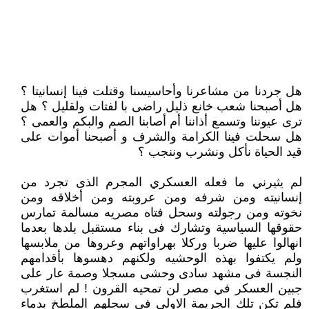
هل جردنا من مشاعرنا وأحاسيسنا وقتلت فينا إنسانيتا ؟
هل أصبحنا شعب خانع ذليل راضى با لفتات ولقليل ؟ هل
ترى عيوننا وتسمع أذاننا أم أصابنا الصم والبكم والعمى ؟
هل سحلت فينا الكرامة والشرف و أصبحنا أموات على
قيد الحياة نأكل ونشرب وننجب ؟
لم يثيرني ما فعله العسكري المجرم الذى تجرد من
إنسانيته ومن شرفه ومن عروبته ومن أخلاقه ومن
نخوته ومن رجولته وسحل فتاه مصريه مسالمة تمارس
حقوقها السياسية وتشارك فى بناء مستقبل بلدها بعدما
انهالوا عليها ضربا وركلا بهراواتهم وعروها من ملابسها
ولم يكتفوا بهذه الوحشيه ولكنهم دهسوها بأقدامهم
النجسة فى مشهد سادى وحشى مسجلا وصمة عار على
جبين العسكر في مصر لن تمحيه القرون ! لم استغرب
فلم تكن تلك الجريمة الاولى فى سجلهم الملطخ بدماء