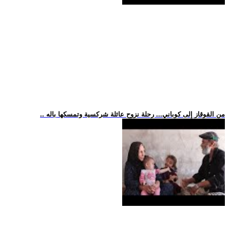
.. من القوقاز إلى كوباني... رحلة نزوح عائلة شركسية وتمسكها باله