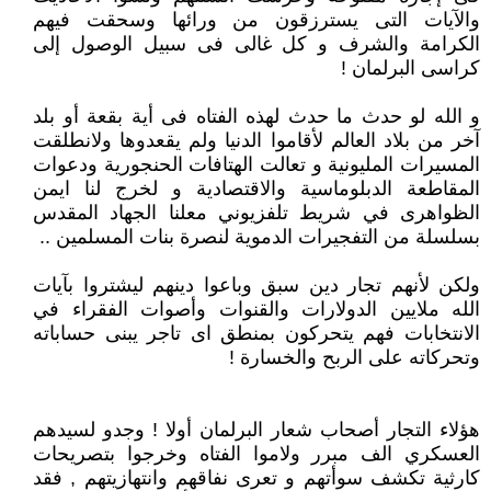
والآيات التى يسترزقون من ورائها وسحقت فيهم
الكرامة والشرف و كل غالى فى سبيل الوصول إلى
كراسى البرلمان !
و الله لو حدث ما حدث لهذه الفتاه فى أية بقعة أو بلد
آخر من بلاد العالم لأقاموا الدنيا ولم يقعدوها ولانطلقت
المسيرات المليونية و تعالت الهتافات الحنجورية ودعوات
المقاطعة الدبلوماسية والاقتصادية و لخرج لنا ايمن
الظواهرى في شريط تلفزيوني معلنا الجهاد المقدس
بسلسلة من التفجيرات الدموية لنصرة بنات المسلمين ..
ولكن لأنهم تجار دين سبق وباعوا دينهم ليشتروا بآيات
الله ملايين الدولارات والقنوات وأصوات الفقراء في
الانتخابات فهم يتحركون بمنطق اى تاجر يبنى حساباته
وتحركاته على الربح والخسارة !
هؤلاء التجار أصحاب شعار البرلمان أولا ! وجدو لسيدهم
العسكري الف مبرر ولاموا الفتاه وخرجوا بتصريحات
كارثية تكشف سوأتهم و تعرى نفاقهم وانتهازيتهم , فقد