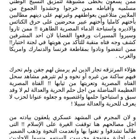
ممن يسعون بخطى مشبوهة لتمزيق النسيج الوطني
مسلميه وأقباطه ممن خرجوا وحشدوا الجموع من
الملايين متلاعبين بعواطفهم وغيرتهم على دينهم مطالبين
بأختهم كامليا وأختهم عبير محرضين على حرق الكنائس
والاديره واستباحة الدماء المصرية الطاهرة !! ممن ثاروا
وسيروا المسيرات ورفعوا القضايا لان احد المشرفين
كشف وجه فتاه منقبة للتأكد من هويتها في لجنة اختبار!!
ممن انتفضوا ونادوا بمقاطعة فرنسا والدنمارك وامريكا
والغرب .
هؤلاء المرتزقه تجار الدين لم يرمش لهم جفن ولم تحرك
فيهم ساكنة من غيره أو نخوه و لم تثيرهم مشاهد سحل
الفتاه المصرية وتعريتها من ثيابها !! الفتاة المصرية
العظيمة المناضلة من اجل حلم الحرية والعدالة لم لا وقد
سبق و استباحوا حلمها واغتصبوه و جعلوه عنوانا لحزب لا
يعرف للحرية والعدالة سبيلا !
و لان المجرم فى المشهد عسكري يلعقون بيادته من
اجل مصالحهم هنا توقفت الغيرة على الإسلام !! التى
طالما تشدقوا و تغنوا بها وانعدمت النخوة وذهب الضمير
فى إجازة مفتوحة وخرست السنتهم ونسوا الاحاديث