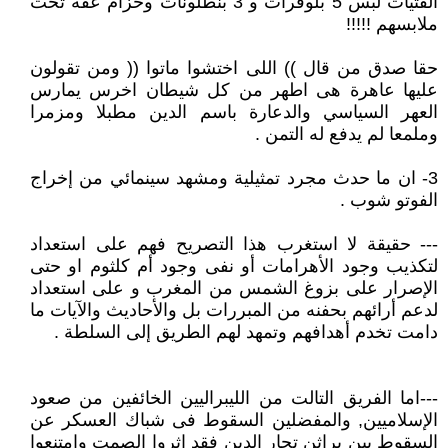
الفتيات لبس 5 بلوفرات و 3 بنطلونات وحزام عفه تحت
ملابسهم !!!!!
حقا صدق من قال )) اللى اختشوا ماتوا (( ومن تقولون
عليها عاهرة هى اطهر من كل شيطان اخرس يمارس
العهر السياسي والدعارة باسم الدين مطبلا ومزمرا
وملمعا لم يدفع له التمن .
3- ان ما حدث مجرد تمثيلية ومشهد سينمائي من إخراج
الفوتو شوب .
--- حقيقة لا استغرب هذا التصريح فهم على استعداد
لتكذيب وجود الأهرامات أو نفى وجود أم كلثوم او حتى
الإصرار على بزوغ الشمس من المغرب و على استعداد
لدعم أرائهم بحفنه من المبررات بل والأحاديث والآيات ما
دامت تخدم أهدافهم وتمهد لهم الطريق إلى السلطة .
---اما الفريق التالت من الليبراليين الخائفين من صعود
الإسلاميين, والمفضلين السقوط فى شباك العسكر عن
السقوط بين براثن تجار الدين فقد اثروا الصمت وامتنعوا