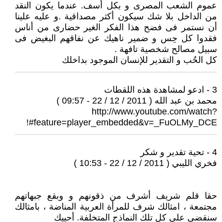
عموم الشعب المصرى و بكل أسف. عندما يكون النقد
من الداخل بلا شك سيكون أكثر مصداقية .و عليه علينا
أن نستمر فى فضح هذا الفكر الغير حضارى من أناس
فقدوا كل حِس و ضمير ناهيك عن نفاقهم البغيض فى
سبيل مصالح شخصية تافهة .
كل الحٌب و التقدير للإنسان الموجود بداخلك
3 - ادعو لمشاهدة هذه اللقطات
محمد بن عبد الله ( 2011 / 12 / 22 - 09:57 )
http://www.youtube.com/watch?
feature=player_embedded&v=_FuOLMy_DCE#!
4 - تحية تقدير و شكر
فخري الليبي ( 2011 / 12 / 22 - 10:53 )
حقا قلم شريف أشرف من ذقونهم و وبقع جبهاتهم
مجتمعة ، امثالك شرف للمرأة العربية المناضة ، بامثالك
سنقضى على كل تلك النماذج المتخلفة. أحييك