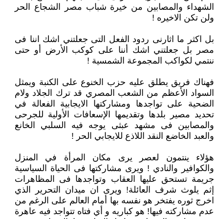
الشهداء والمصابين من خيرة شباب مصر الشجاع الحر
ولن تكن الاخيره !
بل اكثر ما اثارنى ردود الفعل التى جعلتني اشك اننا فى
مصر بل جعلتني اشك أننا على كوكب الأرض أو حتى
ننتمي لكواكب المجموعة الشمسية !
فهناك فريق يطلق عليه حزب الخنوع على الكنبة ويمثل
السواد الأعظم من الشعب المصري قد ترك الجلاد ولام
الضحية على تواجدها ومشاركتها الايجابية الفعالة في
تحديد مصير بلدها وتقديمها الإسعافات الأولية للجرحى
والمصابين فى مشهد عبثى يوجه فيه السلبي الخانع
والعبد الخاضع النقد اللاذع للايجابي الحر !
هؤلاء ينتمون لعصر يرى مكان المرأة في المنزل
والكوافير والنادي ! ويرى مشاركتها فى الحياة السياسية
جريمة تستحق عليها العقاب وتواجدها فى المظاهرات
إثم يلوث شرف العائلة! ويرى ان ميدان التحرير الذي
اخرج ثوره يفتخر هو نفسه بها أمام العالم على الرغم من
عدم مشاركته فيها! هو كباريه و أي فتاه تتواجد فيه عاهرة