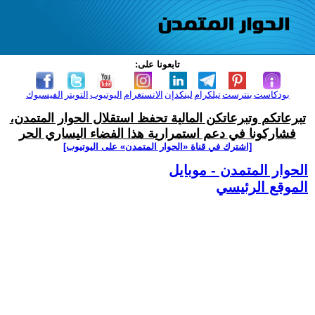
تابعونا على:
بودكاست
بنترست
تيلكرام
لينكدإن
الانستغرام
اليوتيوب
التويتر
الفيسبوك
تبرعاتكم وتبرعاتكن المالية تحفظ استقلال الحوار المتمدن،
فشاركونا في دعم استمرارية هذا الفضاء اليساري الحر
[اشترك في قناة ‫«الحوار المتمدن» على اليوتيوب]
الحوار المتمدن - موبايل
الموقع الرئيسي