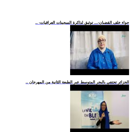
.. -حواء خلف القضبان-... توثيق لذاكرة السجينات العراقيات
.. الجزائر تحتفي بالبحر المتوسط عبر الطبعة الثانية من المهرجان