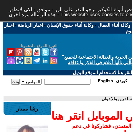
 أنواع الكوكيز نرجو النقر على الزر - موافق - لكي لاتظهر
This website uses cookies to ensure you ge
وكالة أنباء العمال
-
وكالة أنباء حقوق الإنسان
-
اخبار الرياضة
-
اخبار
لوم
التبرع للموقع - ادعمونا
حرية والعدالة الاجتماعية للجميع
"
تى نالها أعلام في الفكر والثقافة
قر هنا لاستخدام الموقع البديل
كوردي
English
لسلفيين والإخوان .
رشا ممتاز
لموبايل انقر هنا
 المتمدن، فشاركونا في دعم