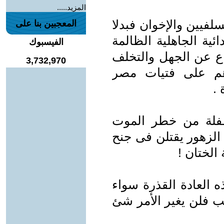
المزيد.....
سلفيين والإخوان فبدلا
المعجبين بنا على
ئية الجاهلية الظالمة
الفيسبوك
اع عن الجهل والتخلف
3,732,970
هم على فتيات مصر
 .
طفلة من خطر الموت
لزهور يقتلن فى جنح
لختان !
 العادة القذرة سواء
ب فلن يغير الأمر شئ