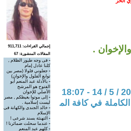
ي الحر
والإخوان .
إجمالي القراءات: 911,711
المقالات المنشورة: 67
-
فى وجه طيور الظلام ,
كلنا عادل إمام
-
جعلوني فلولا (مصر بين
توابع الفلول والإخوان)
-
بالأدلة عبد المنعم أبو
الفتوح هو المرشح
الأصلي للإخوان
-
إلى موتوا بغيظكم , مصر
لكاملة في كافة الم
ليست إسلامية .
-
خالد الجندى والكهانة فى
الإسلام
-
التهنئة بسند شرعى !
-
عندما سحلت ضمائرنا !
-
كلهم عبد المنعم