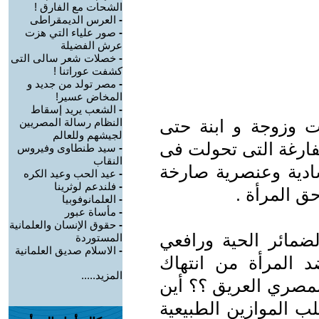
الشحات مع الفارق !
-
العرس الديمقراطى
-
صور علياء التي هزت
عرش الفضيلة
-
خصلات شعر سالى التى
كشفت عوراتنا !
-
مصر تولد من جديد و
المخاض عسير!
-
الشعب يريد إسقاط
ت وزوجة و ابنة حتى
النظام رسالة المصريين
لجيشهم وللعالم
فارغة التى تحولت فى
-
سيد طنطاوى وفيروس
النقاب
دية وعنصرية صارخة
-
عيد الحب وعيد الكره
-
فلندعم لوثرينا
ق المرأة .
-
العلمانوفوبيا
-
مأساة عبور
-
حقوق الإنسان والعلمانية
لضمائر الحية ورافعي
المستوردة
-
الاسلام صديق العلمانية
 المرأة من انتهاك
المزيد.....
المصري العريق ؟؟ أين
ب الموازين الطبيعية