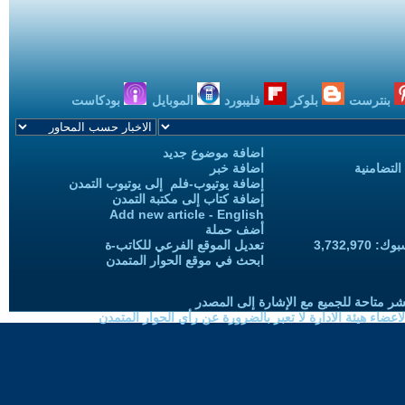
بنترست
بلوكر
فليبورد
الموبايل
بودكاست
اضافة موضوع جديد
التضامنية
اضافة خبر
إضافة يوتيوب-فلم إلى يوتيوب التمدن
إضافة كتاب إلى مكتبة التمدن
Add new article - English
أضف حملة
3,732,97
تعديل الموقع الفرعي للكاتب-ة
ابحث في موقع الحوار المتمدن
شر متاحة للجميع مع الإشارة إلى المصدر
ضاء هيئة الادارة لا تعبر بالضرورة عن رأي الحوار المتمدن