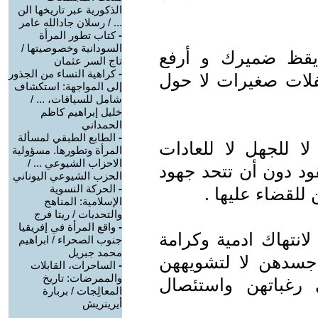
الذكورية عبر تاريخها الن
... / رسلان جادالله عامر
-
كتاب تطور المرأة
السودانية وخصوصيتها /
أيقظ ضميرك و أرفع
تاج السر عثمان
-
كراهية النساء من الجذور
لات صغيرات لا حول
إلى المواجهة: استكشاف
شامل للسياقات، ... /
خليل إبراهيم كاظم
الحمداني
-
الطابع الطبقي لمسألة
لا للجهل لا للعادات
المرأة وتطورها. مسؤولية
الاحزاب الشيوعي ... /
ود دون أن تتحد جهود
الحزب الشيوعي اليوناني
-
الحركة النسوية
للقضاء عليها .
الإسلامية: المناهج
والتحديات / ريتا فرج
-
واقع المرأة في إفريقيا
لانتهاك ادمية وكرامة
جنوب الصحراء / ابراهيم
محمد جبريل
جسدهن لا لتشويههن
-
الساحرات، القابلات
والممرضات: تاريخ
رغباتهن واستئصال
المعالِجات / بربارة
أيرينريش