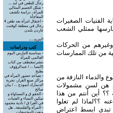
رجال للطعن في لند ...
-
شكل الجسم المثالي
للمرأة.. دراسة تكشف
المفاجأة
ية الفتيات الصغيرات
-
اعتقال امرأة بعد طعن 4
رجال في منطقة كوفنت
يمارسها ممثلي الشعب
غاردن بلندن
المزيد.....
رة وغيرهم من الحركات
كتب ودراسات
ية من تلك الممارسات
-
بمناسبة 8مارس اليوم
العالمى للمرأة
ننشر:مقتطف من كتاب
(النسا ... / عبدالرؤوف
بطيخ
ع والدماء النازفة من
-
تصاعد حضور المرأة في
مراكز صنع القرار، تجربة
م هن لسن مشمولات
الدنمارك أنموذج ... / بيان
صالح
 ؟؟ أين أنتم من هذا
-
الحقو ق و المساواة و
تمكين النساء و الفتيات
ه ؟؟لماذا لم تعلوا
في العرا ق / نادية محمود
-
المرأة والفلسفة.. هل
 تبدى ابسط اعتراض
منعت المجتمعات