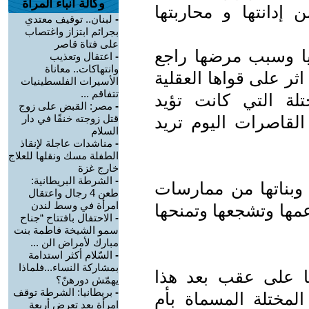
وكالة أنباء المرأة
 إدانتها و محاربتها
-
لبنان.. توقيف معتدي
بجرائم ابتزاز واغتصاب
على فتاة قاصر
يا وسبب مرضها راجع
-
اعتقال وتعذيب
وانتهاكات.. معاناة
ثر على قواها العقلية
الأسيرات الفلسطينيات
تتفاقم ...
ختلة التي كانت تؤيد
-
مصر: القبض على زوج
لقاصرات اليوم تريد
قتل زوجته خنقًا في دار
السلام
-
مناشدات عاجلة لإنقاذ
الطفلة مسك ونقلها للعلاج
خارج غزة
-
الشرطة البريطانية:
 وبناتها من ممارسات
طعن 4 رجال واعتقال
امرأة في وسط لندن
مها وتشجعها وتمنحها
-
الاحتفال بافتتاح “جناح
سمو الشيخة فاطمة بنت
مبارك لأمراض الن ...
-
السّلام أكثر استدامة
بمشاركة النساء...فلماذا
ا على عقب بعد هذا
يهمّش دورهنّ؟
-
بريطانيا: الشرطة توقف
لمختلة المسماة بأم
امرأة بعد تعرض أربعة