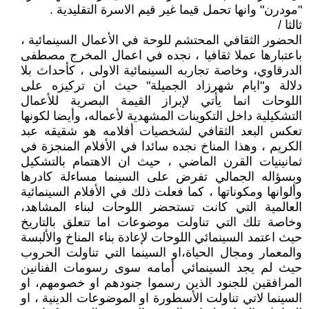
"مودرن" وانها تحمل قيما غير قيم الاسرة التقليدية .
ثالثا /
الحضور الثقافي المحتشم للوحة في الأعمال السينمائية ،
باعتبارها عملا ثقافيا ، نجده في اعمال المخرج مصطفى
الدرقاوي، وخاصة تجاربه السينمائية الاولى ، كأحداث بلا
دلالة و"ايام شهرزاد الجميلة" حيث ان تركيزه على
اللوحات انما يأتي لإبراز القيمة البصرية للأعمال
التشكيلية داخل التكوينات المشهدية لأعماله، وأيضا لكونها
تعكس البعد الثقافي لشخصيات أفلامه هو شقيقه عبد
الكريم ، وهذا المناخ نجده سائدا في الأفلام المنجزة في
ثمانينيات القرن الماضي ، حيث ان الاهتمام بالتشكيل
وبسؤاله الجمالي تفرض على السينما مساءلة كادرها
وألوانها ومكوناتها ، كما فعلت ذلك في الأفلام السينمائية
العالمية التي كانت تستحضر اللوحات لبناء المشاهد،
وخاصة تلك التي تناولت موضوعات اما تتعلق بالتاريخ
حيث اعتمد السينمائي اللوحات لإعادة بناء المناخ والألبسة
والمعمار ومجال الحياة،او السينما التي تناولت الحروب
حيث لم يجد السينمائي أمامه سوى رسومات الفنانين
المرافقين للجنود الذين رسموا جنودهم او خصومهم، او
السينما لاتي تناولت الأسطورة او الموضوعات الدينية ، او