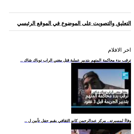
التعليق والتصويت على الموضوع في الموقع الرئيسي
اخر الافلام
.. ترقب بدء محاكمة المتهم بتدبير عملية قتل مغني الراب توباك شاك
.. وفاءً لمسيرته.. مركز عبدالرحمن كانو الثقافي يقيم حفل تأبين ل