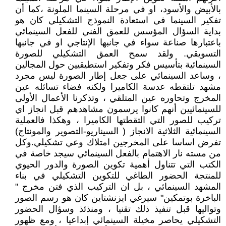
بالأبيض والأسود، او في مرحلة السينما الملونة ،كما أن
تفكير السينما في استعادة النموذج التشكيلي كان هو
بداية السؤال المؤسس للعمق الفني للفعل السينمائي
باعتبارها صناعة سواء في جانبها الإنتاجي او في جانبها
التسويقي. ولقد سمح العمق التشكيلي للصورة
السينمائية بتأسيس فكر وتفكير استطيقيين حول المجالين
، وساعد السينمائي على جعل إطار الصورة ليس مجرد
مشهد تلتقطه عدسة الكاميرا ولكنه فضاء تسائله عين
المخرج وتحاوره عين المتلقي ، وتذكرنا الأعمال الأولى
للسينمائيين أنهم كانوا يرسمون مشاهدهم قبل انجاز اي
تركيب للصور التي التقطتها الكاميرا ، وهكذا فالعملية
السينمائية الثلاثية الانجاز ( السيناريو-التصوير والمونتاج)
تفرض اساسا على المخرجين امتلاك وعي تشكيلي.وكل
من مسته نار الاهتمام بالفعل السينمائي سيجد خاصة في
الكتب التي تتناول أهمية تكوين الصورة والدور الحيوي
للمنتجة الحضور الطاغي للتكوين التشكيلي في بناء
المشهد السينمائي ، بل ان التركيب الذي فتن مخرج "
الباخرة بوتمكين" سيرغي ايزنشتاين كان هو رسم الصور
وتواليها قبل تنفيذ ذلك تقنيا ، ومنذئذ وسؤال الحضور
التشكيلي يحاصر مخيلة السينمائي إبداعيا ، ومع ظهور