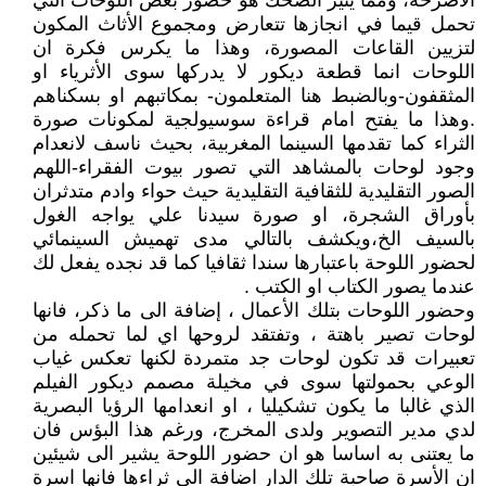
الأضرحة، ومما يثير الضحك هو حضور بعض اللوحات التي
تحمل قيما في انجازها تتعارض ومجموع الأثاث المكون
لتزيين القاعات المصورة، وهذا ما يكرس فكرة ان
اللوحات انما قطعة ديكور لا يدركها سوى الأثرياء او
المثقفون-وبالضبط هنا المتعلمون- بمكاتبهم او بسكناهم
.وهذا ما يفتح امام قراءة سوسيولجية لمكونات صورة
الثراء كما تقدمها السينما المغربية، بحيث ناسف لانعدام
وجود لوحات بالمشاهد التي تصور بيوت الفقراء-اللهم
الصور التقليدية للثقافية التقليدية حيث حواء وادم متدثران
بأوراق الشجرة، او صورة سيدنا علي يواجه الغول
بالسيف الخ،ويكشف بالتالي مدى تهميش السينمائي
لحضور اللوحة باعتبارها سندا ثقافيا كما قد نجده يفعل لك
عندما يصور الكتاب او الكتب .
وحضور اللوحات بتلك الأعمال ، إضافة الى ما ذكر، فانها
لوحات تصير باهتة ، وتفتقد لروحها اي لما تحمله من
تعبيرات قد تكون لوحات جد متمردة لكنها تعكس غياب
الوعي بحمولتها سوى في مخيلة مصمم ديكور الفيلم
الذي غالبا ما يكون تشكيليا ، او انعدامها الرؤيا البصرية
لدي مدير التصوير ولدى المخرج، ورغم هذا البؤس فان
ما يعتنى به اساسا هو ان حضور اللوحة يشير الى شيئين
ان الأسرة صاحبة تلك الدار اضافة الى ثراءها فانها اسرة