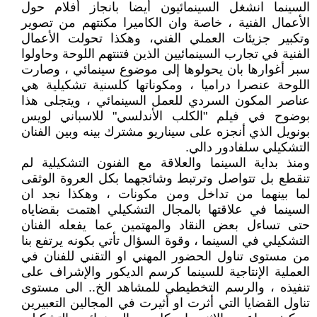
السينما انشغل السينمائيون أيضا بانجاز أفلام حول
الأعمال الفنية ، خاصة وان الكاميرا مكنتهم من تصوير
وتكبير جزيئات العملي الفني، وهكذا تحولت الأعمال
الفنية في تجارب السينمائيين الذين فتنتهم اللوحة وحاولوا
سبر أغوارها بان يحولوها إلى موضوع سينمائي ، وصارت
اللوحة عنصرا دراميا ، ومكوناتها كلسنية تشكيلية هي
عناصر المكون السردي للعمل السينمائي ، ويتجلى هذا
بوضوح في فيلم "الكلب الأندلسي" للاسباني لويس
بونويل الذي أنجزه على سيناريو مشترك بينه وبين الفنان
التشكيلي سلفادور دالي.
ومنذ بداية السينما والعلاقة مع الفنون التشكيلية لم
تنقطع بل تتواصل وترتبط وشائجهما بكل العروة الوثقى
لما بينهما من تداخل ومن مكونات ، وهكذا نجد ان
السينما في علاقتها بالمجال التشكيلي اهتمت بقضاياه
حتى تساءل بعض النقاد والمهتمين عما يفعله الفنان
التشكيلي في السينما ، وقوة السؤال تأتي بكونه يرتفع بنا
من مستوى تناول الحضور المهني او التقني للفنان في
العملية الإنتاجية للسينما كرسم الديكور والإشراف على
تنفيذه ، والرسم التخطيطي للمشاهد الخ.. الى مستوى
تناول القضايا التي أثرت او أثيرت في المجالين التعبيرين