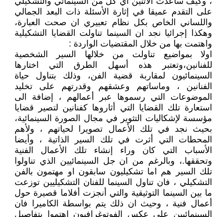
، وكيف ساعدت الاثنين اي كل من السينمائي والتشكيلي
على التقدم عميقا في إثارة الأسئلة ذات البعد الجمالي
واللساني الخاص بكل نظام تعبيري ان صحت العبارة،
وهكذا إجرائيا نجد ان السينما تناولت القضايا التشكيلية
واهتمت بها من خلال المقتضيات الواردة :
اولا بمواضيع تناولت من خلالها السير الشخصية
للفنانين،وتعتبر هذه أسهل الطرق التي اختارها
السينمائيون لمقاربة قضية الفن، وذلك بتناول حياة
الفنانين ، وماساتهم وعشقهم وقدرتهم على تخليد
الموضوعات التي رسموها عبر أعمالهم ، إضافة الى
استعارة تلك القضايا التي أثاروها كفنانين لتصير قضايا
مؤسسة لإشكاليات التثوير في مجال الصورة السينمائية،
بحيث نجد في تلك الأعمال تصويرا لحياتهم ، ولأهم
المحطات التي أثرت في تلك السير الذاتية ، وأيضا
الأسباب التي كان وراء إنشاء تلك الأعمال الفنية
وتحققها.، وبالرغم من ان جل السينمائيين الذي تناولوا
تلك السير هم اما تشكيليون سابقون او مهتمون بالفن
التشكيلي ، فان تناول السينما للفنان التشكيليين توزعت
ما بين السينما التوثيقية والتي أنجزت أفلاما قصيرة حول
أعمال فنية ، وحيث ان ذلك يتم بواسطة الكاميرا فان
السينمائيين على عكس الفوتوغرافيون اهتموا بتفاصيل