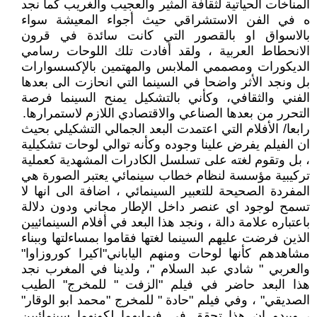
المناخات الحياتية لثقافة المثير والعجيب والغريب كما نجد
ه في الفن الاستشراقي حيث أجواء المعيشة سواء
بالاسواق او بالقصور التي كانت سائدة في قرون
الانحطاط العربية ، ولقد أفادت تلك اللوحات رسامي
الديكورات ومصممي الملابس والمهتمين بالإكسسوارات
بل ونجد الأثر واضحا في السينما التي انحازت الى بعدها
الفني والثقافي، وكأني بالتشكيل يمنح السينما فرصة
التحرر من بعدها الصناعي والاقتصادي اللازم لاستمرارها.
رابعا/ الأفلام التي اعتمدت البعد الجمالي التشكيلي بحيث
ان الفيلم يفرض علينا وجوده وكأنه توالي لوحات تشكيلية
، بل وتقوم لغته على تسلسل الكادرات المشهدية كعملية
تركيبية مؤسسة لنظام خطاب سينمائي يعتبر الصورة هي
المفردة الصحيحة للتعبير السينمائي ، اضافة الى انها لا
تسمح لوجود اي عنصر داخل الإطار مجاني ودون دلالة
باعتباره علامة دالة ، ونجد هذا البعد في أفلام السينمائيين
الذين فرضت عليهم السينما لغتها فقاموا بمساءلتها وببناء
مشاهدهم كأنها لوحات ومنهم الياباني"اكيرا كوروزاوا"
والعربي " شادي عبد السلام "، ولدينا في المغرب نجد
هذا البعد حاضر في فيلم "الزفت " للمخرج" الطيب
الصديقي" ، وفي فيلم "حادة " للمخرج "محمد ابو الوقار"
، ويبدو ان هذا تحقق في فيمليهما لكونهما سينمائيين