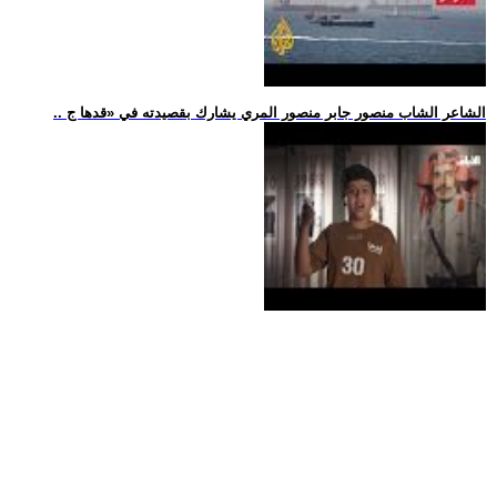
.. الشاعر الشاب منصور جابر منصور المري يشارك بقصيدته في «قدها ج