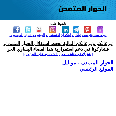
تابعونا على:
بودكاست
بنترست
تيلكرام
لينكدإن
الانستغرام
اليوتيوب
التويتر
الفيسبوك
تبرعاتكم وتبرعاتكن المالية تحفظ استقلال الحوار المتمدن،
فشاركونا في دعم استمرارية هذا الفضاء اليساري الحر
[اشترك في قناة ‫«الحوار المتمدن» على اليوتيوب]
الحوار المتمدن - موبايل
الموقع الرئيسي