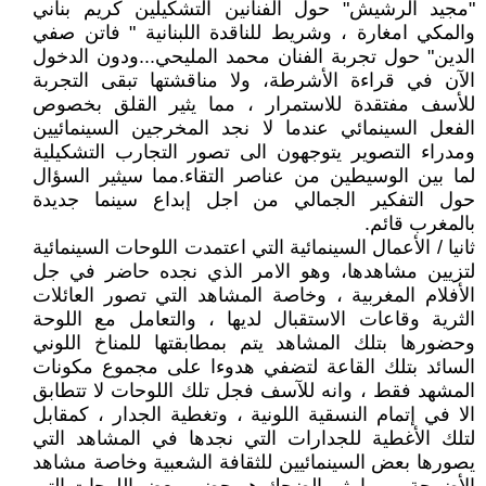
"مجيد الرشيش" حول الفنانين التشكيلين كريم بناني
والمكي امغارة ، وشريط للناقدة اللبنانية " فاتن صفي
الدين" حول تجربة الفنان محمد المليحي...ودون الدخول
الآن في قراءة الأشرطة، ولا مناقشتها تبقى التجربة
للأسف مفتقدة للاستمرار ، مما يثير القلق بخصوص
الفعل السينمائي عندما لا نجد المخرجين السينمائيين
ومدراء التصوير يتوجهون الى تصور التجارب التشكيلية
لما بين الوسيطين من عناصر التقاء.مما سيثير السؤال
حول التفكير الجمالي من اجل إبداع سينما جديدة
بالمغرب قائم.
ثانيا / الأعمال السينمائية التي اعتمدت اللوحات السينمائية
لتزيين مشاهدها، وهو الامر الذي نجده حاضر في جل
الأفلام المغربية ، وخاصة المشاهد التي تصور العائلات
الثرية وقاعات الاستقبال لديها ، والتعامل مع اللوحة
وحضورها بتلك المشاهد يتم بمطابقتها للمناخ اللوني
السائد بتلك القاعة لتضفي هدوءا على مجموع مكونات
المشهد فقط ، وانه للآسف فجل تلك اللوحات لا تتطابق
الا في إتمام النسقية اللونية ، وتغطية الجدار ، كمقابل
لتلك الأغطية للجدارات التي نجدها في المشاهد التي
يصورها بعض السينمائيين للثقافة الشعبية وخاصة مشاهد