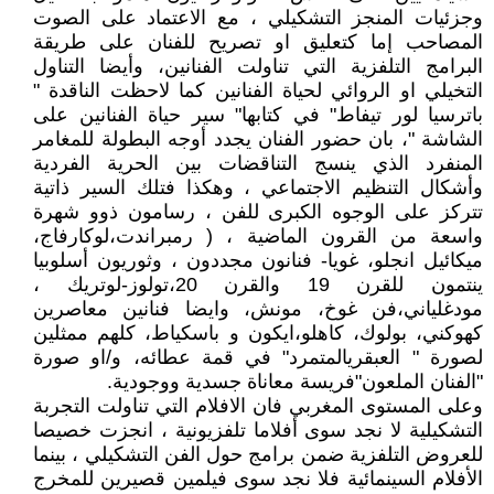
وجزئيات المنجز التشكيلي ، مع الاعتماد على الصوت
المصاحب إما كتعليق او تصريح للفنان على طريقة
البرامج التلفزية التي تناولت الفنانين، وأيضا التناول
التخيلي او الروائي لحياة الفنانين كما لاحظت الناقدة "
باترسيا لور تيفاط" في كتابها" سير حياة الفنانين على
الشاشة "، بان حضور الفنان يجدد أوجه البطولة للمغامر
المنفرد الذي ينسج التناقضات بين الحرية الفردية
وأشكال التنظيم الاجتماعي ، وهكذا فتلك السير ذاتية
تتركز على الوجوه الكبرى للفن ، رسامون ذوو شهرة
واسعة من القرون الماضية ، ( رمبراندت،لوكارفاج،
ميكائيل انجلو، غويا- فنانون مجددون ، وثوريون أسلوبيا
ينتمون للقرن 19 والقرن 20،تولوز-لوتريك ،
مودغلياني،فن غوخ، مونش، وايضا فنانين معاصرين
كهوكني، بولوك، كاهلو،ايكون و باسكياط، كلهم ممثلين
لصورة " العبقريالمتمرد" في قمة عطائه، و/او صورة
"الفنان الملعون"فريسة معاناة جسدية ووجودية.
وعلى المستوى المغربي فان الافلام التي تناولت التجربة
التشكيلية لا نجد سوى أفلاما تلفزيونية ، انجزت خصيصا
للعروض التلفزية ضمن برامج حول الفن التشكيلي ، بينما
الأفلام السينمائية فلا نجد سوى فيلمين قصيرين للمخرج