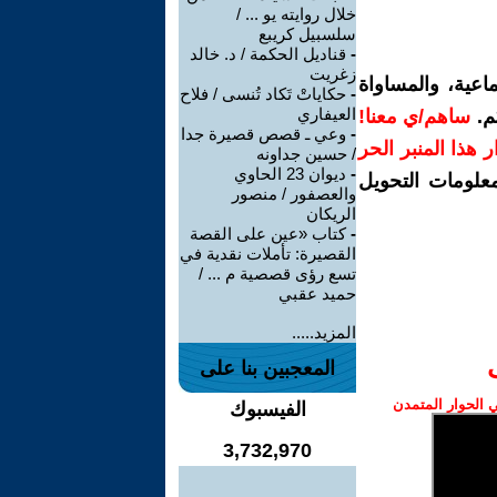
خلال روايته يو ... /
سلسبيل كريبع
-
قناديل الحكمة / د. خالد
زغريت
اعية، والمساواة
-
حكاياتْ تَكاد تُنسى / فلاح
العيفاري
م.
ساهم/ي معنا!
-
وعي ـ قصص قصيرة جدا
رار هذا المنبر الحر
/ حسين جداونه
-
ديوان 23 الحاوي
معلومات التحويل
والعصفور / منصور
الريكان
-
كتاب «عين على القصة
القصيرة: تأملات نقدية في
تسع رؤى قصصية م ... /
حميد عقبي
المزيد.....
المعجبين بنا على
الحوار المتمدن
الفيسبوك
3,732,970