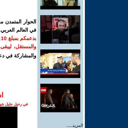
الحوار المتمدن م
في العالم العربي
ب
والمستقل، ليبقى ص
والمشاركة في دع
ا‫
في رحيل جليل شهبا
المزيد.....