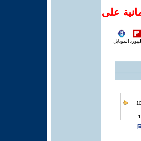
انية على
يبورد
الموبايل