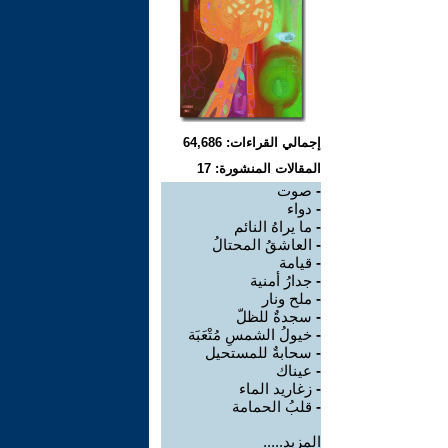
إجمالي القراءات: 64,686
المقالات المنشورة: 17
-
صوت
-
دواء
-
ما يراهُ النائم
-
العاشقُ المحتالُ
-
قيامة
-
جدارُ أمنية
-
ملح ونار
-
سجدةٌ للظلّ
-
خيولُ الشمسِ مُتْعَبَة
-
سحابةٌ للمستحيل
-
عيناك
-
زغاريد الماء
-
قلبُ الحمامة
المزيد.....