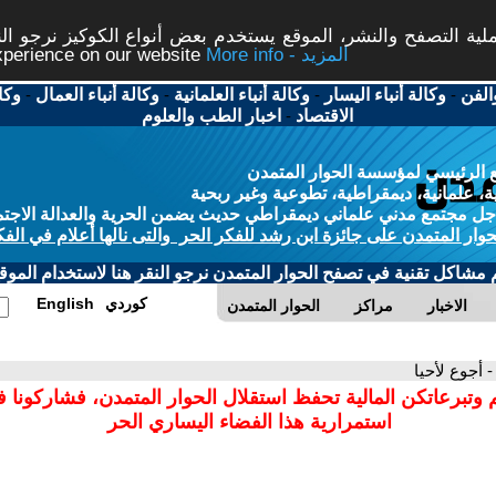
ة التصفح والنشر، الموقع يستخدم بعض أنواع الكوكيز نرجو النق
More info - المزيد
experience on our website
الفن
-
وكالة أنباء اليسار
-
وكالة أنباء العلمانية
-
وكالة أنباء العمال
-
وكا
الاقتصاد
-
اخبار الطب والعلوم
 الرئيسي لمؤسسة الحوار المتمدن
، علمانية، ديمقراطية، تطوعية وغير ربحية
ل مجتمع مدني علماني ديمقراطي حديث يضمن الحرية والعدالة الاجتم
حوار المتمدن على جائزة ابن رشد للفكر الحر والتى نالها أعلام في الفك
م مشاكل تقنية في تصفح الحوار المتمدن نرجو النقر هنا لاستخدام الموقع
كوردي
English
الاخبار
مراكز
الحوار المتمدن
- أجوع لأحيا
 وتبرعاتكن المالية تحفظ استقلال الحوار المتمدن، فشاركونا 
استمرارية هذا الفضاء اليساري الحر