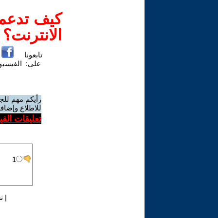
كيف تدعم-
الانترنت؟
تابعونا
على:
الفيسب
رأيكم مهم للج
للاطلاع وإضافة
تعليقات الف
|
ن