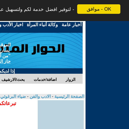
موافق - OK
لتوفير افضل خدمة لكم ولتسهيل عملي
أخبار عامة
-
وكالة أنباء المرأة
-
اخبار الأدب و
الموقع
يسارية
"من أج
حاز ال
إذا لديك
الزوار
اضافة/خدمات
بحث/الارشيف
الصفحة الرئيسية
-
الادب والفن
-
ضياء البرغوثي
تبرعاتكم