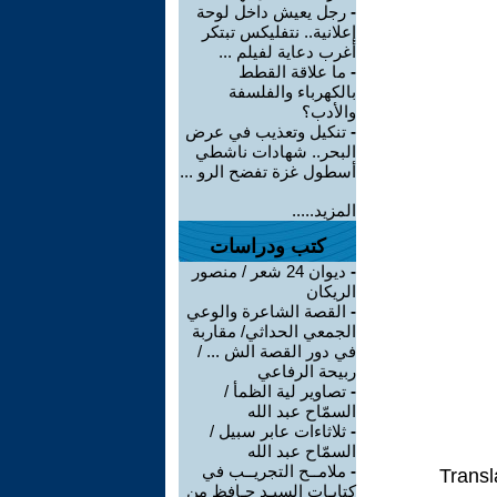
-
رجل يعيش داخل لوحة
إعلانية.. نتفليكس تبتكر
أغرب دعاية لفيلم ...
-
ما علاقة القطط
بالكهرباء والفلسفة
والأدب؟
-
تنكيل وتعذيب في عرض
البحر.. شهادات ناشطي
أسطول غزة تفضح الرو ...
المزيد.....
كتب ودراسات
-
ديوان 24 شعر / منصور
الريكان
-
القصة الشاعرة والوعي
الجمعي الحداثي/ مقاربة
في دور القصة الش ... /
ربيحة الرفاعي
-
تصاوير لية الظمأ /
السمّاح عبد الله
-
ثلاثاءات عابر سبيل /
السمّاح عبد الله
-
ملامــح التجريــب في
Transl
كتابـات السيـد حـافظ من