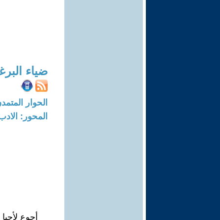
ضياء البرغ
الحوار المتمدن-العدد: 3722 - 2
المحور: الادب
أجوع لأحيا