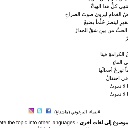
تهي كلُّ هذا الهباءْ
ُ الغمامِ ليرويَ صوتَ الصراخِ
هرِ لينصرَ حُلْماً يضيعْ
حبَّ من بينِ شقِّ الجدارْ
ْ
الكرامةِ فينا
الماءِ
توزعُ أحمالَها
ي احتفالْ
 لا نموتْ
 لا نموتْ
#ضياء_البرغوثي (هاشتاغ)
موضوع إلى لغات أخرى -
ate the topic into other languages