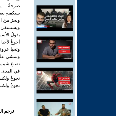
صرخةٌ ... ين
سيكفيهِ بعض
وبحرٌ منَ الق
ويستسقيَ ال
يقولُ الأسير
أجوعُ لأحيا
وتحيا عروقُ 
ونمشي على 
نصنعُ شمساً 
في المدى ف
نجوعُ ولكننا
نجوعُ ولكننا
ترجم ال