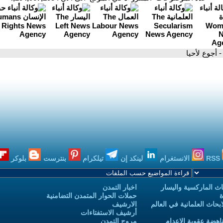
- أجوع لأحيا
RSS
الانستغرام
لينكد إن
تيلكرام
بنترست
بلوكر
ث الماركسية واليسار
اخبار التمدن
ة
حملات الحوار المتمدن التضامنية
حاث العلمانية في العالم
الارشيف
أرشيف الاستفتاءات
اهضة عقوبة الاعدام
مروج التمدن