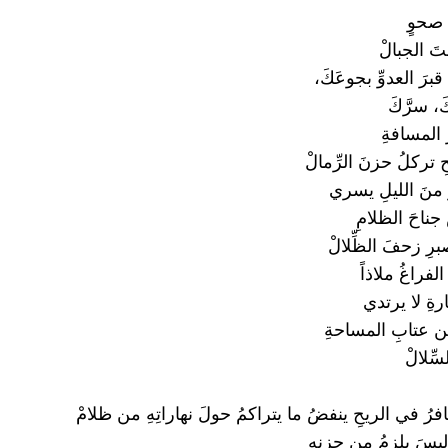
 صحوٍ
 الجبالْ
 قبرَ العدوِّ بجوعَكَ،
َ، سرَّكَ
المسافةِ
حِ تركلُ حزنَ الرِّمالْ
 منَ الليلِ يسري
جناحَ الظلامِ
رِ زحفَ الظِّلالْ
لفراغُ ملاذاً
رةِ لا يرتدي
 من عتابِ المساحةِ
سِّلالْ
رُ في الريحِ ينفضُ ما يتراكمُ حولَ نهاراتِهِ من ظلامْ
يسَ يلزمُ من حزنِهِ