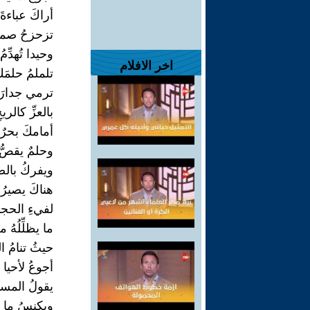
أراكَ عباءةَ
تزحزحُ صمتَ
وحيدا تُهدِّمُ
اخر الافلام
تلملمُ حلمَك
ترمي جدارَ 
بالعزِّ كالري
أمامكَ بحرٌ
وحلمٌ يقصُّ 
ويفركُ بالصب
هناكَ يصيرُ ا
لفيءِ الحجا
ما يظلِّلُهُ
حيثُ تنامُ ال
أجوعُ لأحيا
يقولُ المساف
ويكنسُ ما ل