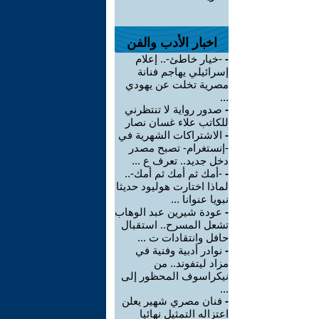
اخبار الأدب والفن
-
-خيار خاطئ-.. إعلام
إسرائيلي يهاجم فنانة
مصرية تخلت عن يهودي
...
-
صدور رواية لا تنتظرني
للكاتب علاء غسان نصار
-
الاشتراكات الشهرية في
-إنستغرام- تصبح مصدر
دخل جديد.. تعرف ع ...
-
-أمك ثم أمك ثم أمك-..
لماذا اختارت هوليود حديثا
نبويا عنوانا ...
-
عودة شيرين عبد الوهاب
تشعل المسرح.. استقبال
حافل وانتقادات ت ...
-
نوادر أدبية وفنية في
مزاد ليتفوند.. من
نيكراسوف المحظور إلى
...
-
فنان مصري شهير يعلن
اعتزاله التمثيل نهائيا