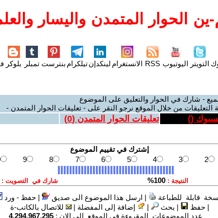
ين الحوار المتمدن واليسار والعلم
وك
التويتر
اليوتيوب
RSS
الانستغرام
لينكدإن
تيلكرام
بنترست
تمبلر
بلوكر
فل
ميع - شارك في الحوار والتعليق على الموضوع
 التعليقات من خلال الموقع نرجو النقر على - تعليقات الحوار المتمدن -
يسبوك (
)
تعليقات الحوار المتمدن (
0
)
سخة قابلة للطباعة
|
ارسل هذا الموضوع الى صديق
|
حفظ - ورد
|
حفظ
|
بحث
|
إضافة إلى المفضلة
|
للاتصال بالكاتب-ة
عدد الموضوعات المقروءة في الموقع الى الان :
4,294,967,295