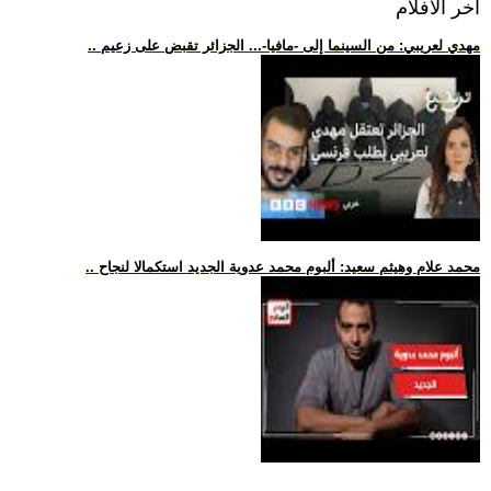
اخر الافلام
.. مهدي لعريبي: من السينما إلى -مافيا-... الجزائر تقبض على زعيم
.. محمد علام وهيثم سعيد: ألبوم محمد عدوية الجديد استكمالا لنجاح