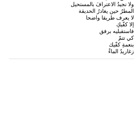
ولا نجيدُ الاعترافَ بالمستحيل
المطرُ حين يغادرُ الحديقة
لا يعرف طريقا واضحا
إلا كفّيكِ
فاستقبليه برفق
كي تتمّ
بنعمةِ كفّيك
زغاريدُ الماءْ