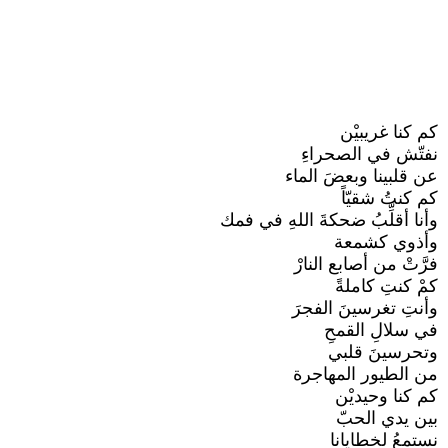
كم كنا غريبيْن
نفتّش في الصحراءِ
عن قلبينا وبعضَ الماء
كم كنتُ شقيّاً
وأنا أقلِّبُ ضحكةَ اللهِ في فمك
وأذوي كشمعة
فرَّتْ من أصابع النارْ
كمْ كنتِ كاملةً
وأنتِ تغرسينَ الفجرَ
في سلالِ القمحِ
وتحرسينَ قلبي
من الطيور المهاجرة
كم كنا وحيديْن
بين يدي الحبّ
نستمعُ لخطايانا