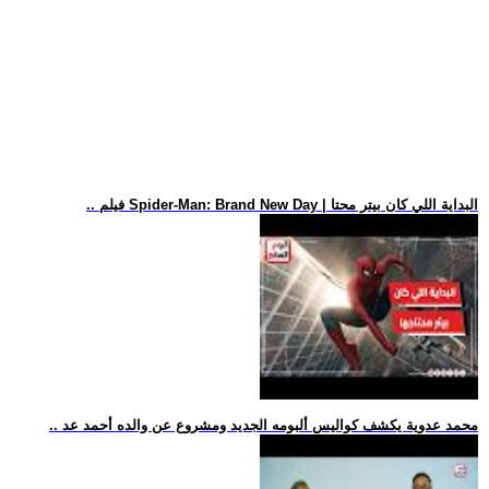
.. فيلم Spider-Man: Brand New Day | البداية اللي كان بيتر محتا
.. محمد عدوية يكشف كواليس ألبومه الجديد ومشروع عن والده أحمد عد