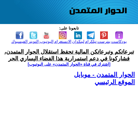
تابعونا على:
بودكاست
بنترست
تيلكرام
لينكدإن
الانستغرام
اليوتيوب
التويتر
الفيسبوك
تبرعاتكم وتبرعاتكن المالية تحفظ استقلال الحوار المتمدن،
فشاركونا في دعم استمرارية هذا الفضاء اليساري الحر
[اشترك في قناة ‫«الحوار المتمدن» على اليوتيوب]
الحوار المتمدن - موبايل
الموقع الرئيسي