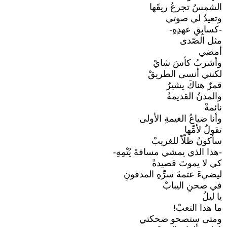
الشمسُ تجرعُ ريقَها
وتعيدُ لي صوتي
-كسابِقِ عهدِهِ-
مثل الصّدى
أمضي
وأشربُ كأسَ شايْ
لكنني أنسى الطريقْ
قمرٌ هناكَ يشيرُ
والمدنُ القديمةُ
نائمةْ
وأنا ضياعُ الغيمةِ الأولى
تقولُ لأمِّها
سأكونُ ظلّاً للغريبْ
-هذا الذي يمشي مسافةَ يُتْمِهِ-
كي لا يموتَ قصيدةً
ليضيءَ عتمةَ سرِّهِ المدفونِ
في صحنِ اليبابْ
يا ليلُ
ما هذا التعبْ!
ومتى ستصحو ضحكتي