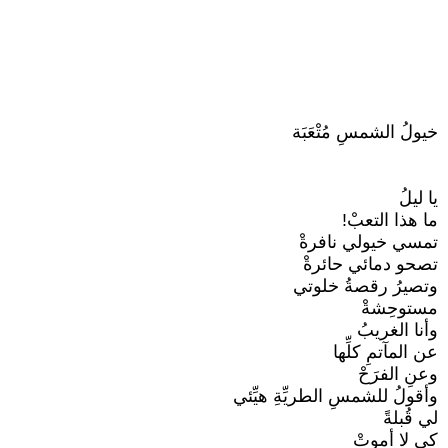
خيولُ الشمسِ مُتْعَبَة
يا ليلُ
ما هذا التعبْ!
تمسي خيولي نافرةْ
تصحو دمائي حائرةْ
وتصيرُ رقصةُ خلوتي
مستوحِشةْ
وأنا الغريبُ
عن المآتمِ كلِّها
وعنِ الفرَحْ
وأقولُ للشمسِ الطريِّةِ هيِّئي
لي قُبلةً
كي لا أموتْ