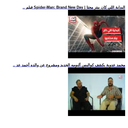
.. فيلم Spider-Man: Brand New Day | البداية اللي كان بيتر محتا
.. محمد عدوية يكشف كواليس ألبومه الجديد ومشروع عن والده أحمد عد