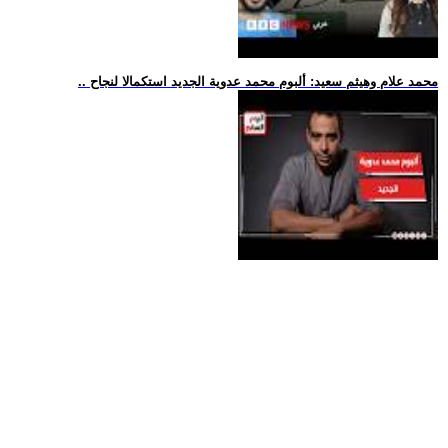
.. محمد علام وهيثم سعيد: ألبوم محمد عدوية الجديد استكمالا لنجاح