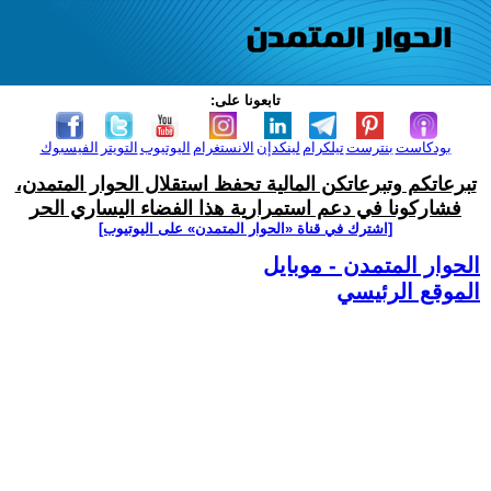
تابعونا على:
بودكاست
بنترست
تيلكرام
لينكدإن
الانستغرام
اليوتيوب
التويتر
الفيسبوك
تبرعاتكم وتبرعاتكن المالية تحفظ استقلال الحوار المتمدن،
فشاركونا في دعم استمرارية هذا الفضاء اليساري الحر
[اشترك في قناة ‫«الحوار المتمدن» على اليوتيوب]
الحوار المتمدن - موبايل
الموقع الرئيسي