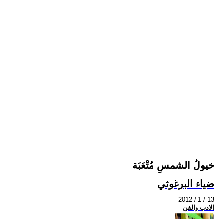
خيولُ الشمسِ مُتْعَبَة
ضياء البرغوثي
2012 / 1 / 13
الادب والفن