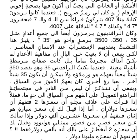
الأمكنةِ أو الخاناتِ التي يجبُ أن أكونَ فيها بصحبةِ إخوتي
الإرقام ( لو كان لي رمـزٌ صـريح ). فعندما كانوا يـريدونَ
كتابةَ مثلاً 407 يتـركونُ فـراغاً بيـن الـ 4 والـ 7 فيحفـرون
"7 4 " وكذلك " 7 4 " للدلالةِ على 4007.
وكان الـرافدينيون يـرمـزونَ أيضاً الى جميعِ أعدادٍ مثـل
35 ، 350، 3500 بـرمـزٍ واحدٍ هو "35 " . يثيـرُ هذا
التـشبثُ بعقدتِهم الإستغـرابَ عند الإنسانِ المعاصـر .
لكـن ينبغي أن لا يغيبَ عـن البالِ أن مفاهيمَ الأعدادِ لم
تكـنْ آنذاك مجـردةً تماماً بـل كانت صفاتٍ مـرتبطةٍ
بأشياءَ معينة . فعندما يكتبُ الـرافديني 35 وهو يقصد 350
شيئاً معيناً يفهمُه هو وزملاؤه ولا يمكـنَ أن يكونَ 35 شيئاً
آخـر . بعبا رةٍ أخـرى كان يفهمُ الأمورَ مـن السياق .
وينبغي أن نـتـذكـرَ أن ليس مـن النادرِ في مجتمعاتِـنا
الـراهنةِ التعويـلَ على الفهمِ مـن السياقِ الى حدٍ ما، فمثلاً
إذا قـرأتَ على غلافِ مجلةِ أن سعـرَها 2 فتفهمُ أن
سعـرَها دولاران . أما إذا قيـلَ لك إن سعـرَ سيارةٍ هو
إثنان فـتفهمُ أن سعـرَها عشـريـنَ ألفِ دولار وإذا سألتَ
عـن سعـرِ قصـرٍ مـن قصورِ ممثـلي هوليوود وقيـلَ لك
أن سعـرَه 2 أيخطـرُ على بالِك أنه بألفي دولارفقط !! ؟
أم تفهمَ أن سعـرَه مليونا دولار .