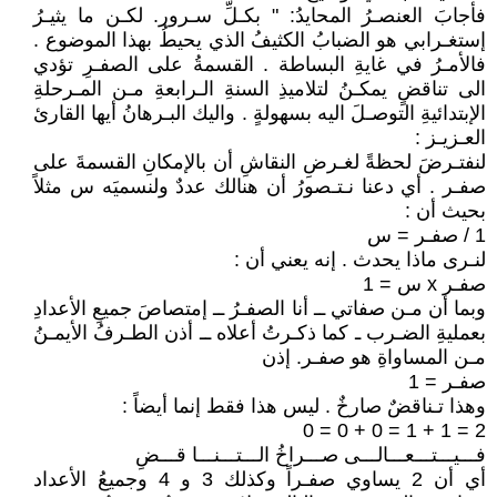
فأجابَ العنصـرُ المحايدُ: " بكـلِّ سـرور. لكـن ما يثيـرُ
إستغـرابي هو الضبابُ الكثيفُ الذي يحيطُ بهذا الموضوع .
فالأمـرُ في غايةِ البساطة . القسمةُ على الصفـرِ تؤدي
الى تناقضٍ يمكـنُ لتلاميذِ السنةِ الـرابعةِ مـن المـرحلةِ
الإبتدائيةِ التوصـلَ اليه بسهولةٍ . واليك البـرهانُ أيها القارئ
العـزيـز :
لنفتـرضَ لحظةً لغـرضِ النقاشِ أن بالإمكانِ القسمةَ على
صفـر . أي دعنا نـتـصورُ أن هنالك عددٌ ولنسميَه س مثلاً
بحيث أن :
1 / صفـر = س
لنـرى ماذا يحدث . إنه يعني أن :
صفـر x س = 1
وبما أن مـن صفاتي ــ أنا الصفـرُ ــ إمتصاصَ جميعِ الأعدادِ
بعمليةِ الضـرب ـ كما ذكـرتُ أعلاه ــ أذن الطـرفُ الأيمـنُ
مـن المساواةِ هو صفـر. إذن
صفـر = 1
وهذا تـناقضٌ صارخٌ . ليس هذا فقط إنما أيضاً :
2 = 1 + 1 = 0 + 0 = 0
فـــيـــتـــعـــالـــى صـــراخُ الـــتـــنـــا قـــضِ
أي أن 2 يساوي صفـراً وكذلك 3 و 4 وجميعُ الأعداد