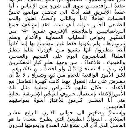
عقدةُ الـرافدينيـيـن سوى الى شيءٍ مـن الإلتباسِ ، أما
عقدةُ الإغـريقِ فقد أدتْ الى تجاهـلِ مواضيعَ تخصُّ
الحسابَ تجاهلاً تاماً وبالتالي وكبحتْ تطورَ والنمو
الطبيعي للجبـرِ قـرابةَ ألفِ سنة. فقد إستنكفَ جميعُ
الـرياضياتيـيـن والفلاسفةِ الإغـريـقِ تقـريباً *4* مـن
التفكيـرِ بخواصِ العملياتِ الحسابية والأعدادِ ونظمِ
تـرميـزها . ولم يكونوا فقط غيـرَ مهتميـنَ بها إنما كانوا
أيضاً ينظـرونَ اليها بشيءٍ مـن الإزدراءِ مثلما ينظـرُ
العلماءُ المعاصـرونَ اليومَ على التـنجيمِ والسحـرِ،
والخيمياء . فالأعدادُ ، مـن وجهةِ نظـرِ كبارِ المفكـريـنَ
الإغـريـق ، لا تستحـقُ نَيْـلَ ولو لحظةً مـن تفكيـرِهم .
لكـن الأمورَ الواقعيةَ للحياةِ مـن بَيعٍ وشـراءٍ ، لا بدَّ أن
تـفـرضَ على تلك العقولِ مهما كانت كبيـرةً التعامـلَ مع
الأعداد . فكان عليهم لأغــراضِ تمشيةِ مثـل تلك
الأمورِالإكتفاءَ بإستعمالِ حـروفِ التهجِّي الإغـريقيةِ ،خاليةٍ
مني أنا الصفـر، كـرموزٍ للأعدادِ أسوةً بمواطنيهم
العاديـيـن .
وإستمـرَّ وضعُهم الى حوالي القـرنِ الـرابعِ عشـر
الميلادي . السؤالُ الطبيعيُ الذي يطـرحُ نفسَه: ما هو
العامـلُ الذي أدَّى الى نشأةِ تلك العقدةِ وديمومتِها لقـرونٍ