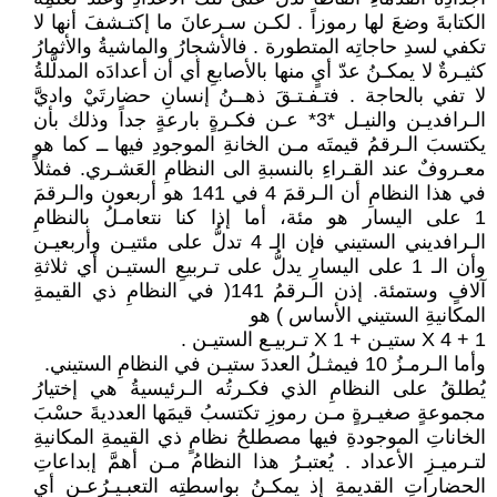
الكتابةَ وضعَ لها رموزاً . لكـن سـرعانَ ما إكتـشفَ أنها لا
تكفي لسدِ حاجاتِه المتطورة . فالأشجارُ والماشيةُ والأثمارُ
كثيـرةٌ لا يمكـنُ عدّ أيٍ منها بالأصابعِ أي أن أعدادَه المدلَّلةُ
لا تفي بالحاجة . فتـفـتـقَ ذهــنُ إنسانِ حضارتَيْ واديَّ
الـرافديـن والنيـل *3* عـن فكـرةٍ بارعةٍ جداً وذلك بأن
يكتسبَ الـرقمُ قيمتَه مـن الخانةِ الموجودِ فيها ــ كما هو
معـروفٌ عند القـراءِ بالنسبةِ الى النظامِ العَشـري. فمثلاً
في هذا النظامِ أن الـرقمَ 4 في 141 هو أربعون والـرقمَ
1 على اليسار هو مئة، أما إذا كنا نتعامـلُ بالنظامِ
الـرافديني الستيني فإن الـ 4 تدلُّ على مئتيـن وأربعيـن
وأن الـ 1 على اليسارِ يدلُّ على تـربيعِ الستيـن أي ثلاثةِ
آلافٍ وستمئة. إذن الـرقمُ 141( في النظامِ ذي القيمةِ
المكانيةِ الستيني الأساس ) هو
1 + 4 X ستيـن + 1 X تـربيـع الستيـن .
وأما الـرمـزُ 10 فيمثـلُ العددَ ستيـن في النظامِ الستيني.
يُطلقُ على النظامِ الذي فكـرتُه الـرئيسيةُ هي إختيارُ
مجموعةٍ صغيـرةٍ مـن رموزِ تكتسبُ قيمَها العدديةَ حسْبَ
الخاناتِ الموجودةِ فيها مصطلحُ نظامٍ ذي القيمةِ المكانيةِ
لتـرميـزِ الأعداد . يُعتبـرُ هذا النظامُ مـن أهمَّ إبداعاتِ
الحضاراتِ القديمةِ إذ يمكـنُ بواسطتِه التعبـيـرُعـن أيِ