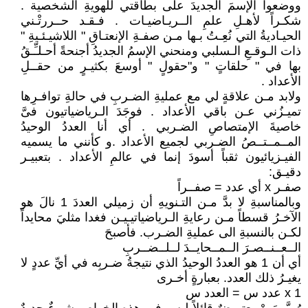
ووضعوا الإسمَ الجديدَ على بطاقتي للهويةِ الشخصية .
شكـراً لأهـلِ علمِ الــريـاضيـات . فـقـد حــررتْـني
الحيـاديةُ التي نُعِـتُ بـها مـن صفـةِ الإنعتـاقِ " اللاشيـئـيةِ "
ذات الـوقـعِ الـسلبي ومنحني الإسمُ الجديدُ أجنحةً أحـلـِّـقُ
بها في " حلقاتٍ " و"حقولٍ " أوسعَ بكثيـرٍ من حقــلِ
الأعداد .
ولابد مـن علاقةٍ لي مع عمليةِ الضـربِ في حالةِ توافـرِها
تميـزُني عـن باقي الأعداد . فوجَدَ الـرياضياتيون فىَّ
خاصيةَ الإمتصاصِ الضـربي . أي أنا العددُ الوحيدُ
المــمــتــصُ الضـربي لجميع الأعداد .و كأنني ما يسميه
الفيـزيائيون ثقباً أسودَ إنما في عالمِ الأعداد . بتعبيـر
دقيـق:
صفـر x أي عدد = صفــراً
وبالمناسبةِ لا بدَّ مـن التـنويهِ أن زميلي العددَ 1 نالَ هو
الآخـرُ قسطاً مـن رعايةِ الـرياضياتيـيـن فغدا مثليَ محايداً
لكـن بالنسبةِ الى عمليةِ الضـرب. فأصبحَ
الــعــنــصـرَ الــمــحايــدَ لــلــضــربِ
أي أن 1 هو العددُ الوحيدُ الذي نتيجةُ ضـربِه في أيِّ عددٍ لا
يغيـرُ ذلك العدد. بعبارةٍ أخـرى
1 x عدد س = العدد س