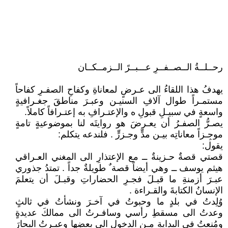
رحــلــةُ الــصــفــرِ عـــبــرً الــزمــكــان
يهدفُ هذا اللقاءُ الى عـرضٍ لمعاناةِ وكفاحِ الصفـرِ كفاحاً
مستمـراً طوال آلافِ السنيـن وعبـرَ مناطقَ جغـرافيةٍ
واسعةٍ في سبيـلِ قبولِ ه والإعتـرافِ به إعتـرافاً كاملاً.
يصـرُّ الصفـرُ أن يعـرضَ هو روايتَه لنا بموضوعيةٍ تامةٍ
موجِـزاً معاناتِه بيـن مدٍّ وجـزرٍّ . فلندعه يتكلم:
يقول:
قصتي قصةٌ حـزينةٌ ــ مع الإعتذارِ الى المغني العـراقي
هيثم يوسف ــ وهي أيضاً قصة ٌ طويلةٌ جداً . تمتدُ جذوري
عبـرَ أزمنةِ ما قبـلَ فجـرِ الحضاراتِ وقبـلَ أن يتعلمَ
الإنسانُ الكتابةَ والقـراءة .
وُلِدتُ في بلدٍ ما وحبوتُ في آخـرَ ونشأتُ في ثالثٍ
وعدتُ الى مسقطِ رأسي وسافـرتُ الى ممالكَ عديدةٍ
ومُنعتُ في البدايةِ مـن الدخولِ الى بعضِها وعبـرتُ البحارَ