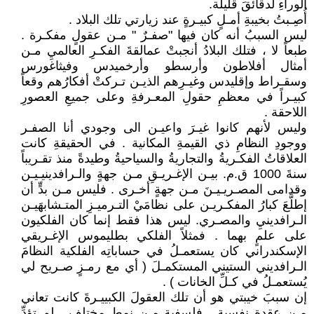
الوراءِ لدقائقَ قليلة.
أُصِـبتُ بخيبةِ أمـلٍ كبيـرةٍ عند زيارتي تلك البلاد .
ليس السببُ أنه كان فيها "صفـرٌ " مـن عقولٍ مفكـرة .
طبعاً لا ، فتلك البلادُ أنجبتْ عمالقةَ الفكـرِ العالميِ مـن
أمثال أفلاطون وأرسطو وأرخميدس وفيثاغورس
وسقـراط وإقليدس وغيـرِهم الذيـن تـركتْ أفكارُهم وقعاً
كبيـراً في معظمِ حقولِ المعـرفةِ وعلى جميعِ العصورِ
اللاحقة .
وليس لأنهم كانوا غيـرَ واعيـن الى وجودي أنا الصفـر
ووجودِ النظامِ ذي القيمةِ المكانية . في الحقيقةِ كانت
العلاقاتُ الفكـريةُ والتجاريةُ والسياحيةُ وطيدةً منذ تقـريباً
سنةَ 1000 ق.م. بيـن الإغـريـقِ مـن جهةٍ والـرافدينيـيـن
وقدامى المصـريـيـنَ مـن جهةٍ أخـرى . فليس مـن بدٍّ أن
إطلَّعَ كبارُ المفكـريـن على نظامَيْ التـرميـزِ المتـشابهَيـن
الـرافدينيِ والمصـري. ليس هذا فقط إنما كان الفلكيون
على علمٍ بهما . فمثلاً الفلكي بطليموس الإغـريقي
الإسكندراني كان يستعمـلُ في حساباتِه الفلكية النظامَ
الـرافديني الستيني المستكمـلَ ( أي مع رمـزٍ صـريح لي
يُستعمـلُ في كـلِّ الخانات ) .
إن سببَ خيبتي هو أن تلك العقولَ الكبييـرةَ كانت تعاني
مـن عقدةٍ نفسيةٍ ـ فلسفيةٍ مـن نمطٍ مختلف . لم تؤدِّ