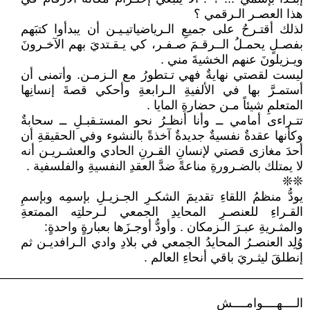
هذا العصـر الـرقمي ؟
لذلك أقتـرحُ على جميعِ الـرياضياتيـيـن أن يبدأوا كتبَهم
بفصـلٍ يحمـلُ الــرقـمَ صـفـر، كي يـقـتديَ بهم الآخـرونَ
ويـزيلونَ عنهم الخشيةَ مني .
ليست لقصتي نهايةٌ فهي تـتطورُ مع الـزمـن. وأتمنى أن
أستمـرَّ بها في الألفيةِ الـرابعةِ وأحكي قصةَ إنسانِها
المتعلمِ شيئاً مـن حضارةِ المايا .
تتـراءى أمامي ــ وأنا أنظـرُ نحو المستـقبـلِ ــ سحابةٌ
وكأنها عقدةٌ نفسيةٌ جديدةٌ آخذةً بالنشوء وفي الحقيقةِ أن
أحدَ مغازى قصتي لإنسانِ القـرنِ الحادي والعشـريـن أنه
لا يمتلك بالضـرورةِ مناعةً ضدَّ العقدِ النفسيةِ والفلسفية .
❊❊
يودُّ منظمُ اللقاءِ تقديمَ الشكـرِ الجـزيـلِ بإسمِه وبإسمِ
القـراءِ للعنصـرِ المحايدِ الجمعي لـرحلتِه الممتعةِ
والمثـريةِ عبـرَ الـزمكان . وأودُّ أوجـزَها بعبارةٍ واحدةٍ:
وُلِد العنصـرُ المحايدُ الجمعي في بلادِ وادي الـرافديـن ثم
إنطلقَ ليثـريَ باقي أنحاءِ العالم .
____________________________________________
الــــهــــوامــــش