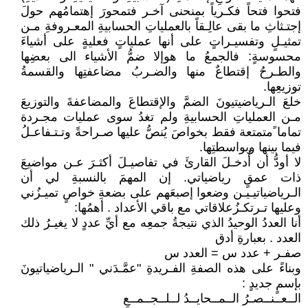
فتحوا فتحاً فكـرياً بمنحنى آخـر فتمحورَ إهتمامُهم حولَ
إجتـثاثِ ما بقى عالِـقاً بالعملياتِ الحسابيةِ المعـروفةِ مـن
تمثيـلٍ وتفسيـراتٍ على أنها عملياتٍ فعليةٍ على أشياءَ
محسوسةٍ: فالجمعُ ما هوإلا ضمُّ الأشياء الى بعضِها
والطـرحُ إقتطاعٌ منها والضـربُ مضاعفتِها والقسمةُ
توزيعِها.
خلعَ الـرياضيتيونَ الضمَّ والإقتطاعَ والمضاعفةَ والتوزيعَ
مـن العملياتِ الحسابيةِ ولم تغدُ سوى عمليات مجـردة
تماما ًمتمتعة فقط بخواصَ يُنصُّ عليها صـراحةً وتـتـفاعـلُ
فيما بينها وبواسطتِها.
لا أودُّ أن أُدخـلَ القارئَ في تفاصيـلَ أكثـرَ عـن مواضيعَ
ذات عمقٍ رياضياتي. إن المهمَ بالنسبةِ لي أن
الـرياضياتيـيـن وضعوا إصبعَهم على بضعةِ خواصٍ تميـزُني
وعليها تـرتكـزُعلاقاتي مع باقي الأعداد . أهمُها:
أنا العددُ الوحيدُ الذي نتيجةُ جمعِه مع أيِّ عددٍ لا يغيـرُ ذلك
العدد . بعبارةِ أدق
صفـر + عدد س = العدد س
وبناءً على هذه الصفةِ الفـريدةِ "عمَّـدَني " الـرياضياتيونَ
بإسمٍ جديدٍ :
الــعــنــصـرُ الــمــحايــدُ لــلــجــمــعِ