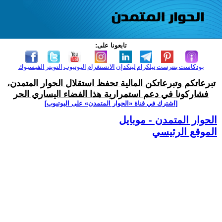
تابعونا على:
بودكاست
بنترست
تيلكرام
لينكدإن
الانستغرام
اليوتيوب
التويتر
الفيسبوك
تبرعاتكم وتبرعاتكن المالية تحفظ استقلال الحوار المتمدن،
فشاركونا في دعم استمرارية هذا الفضاء اليساري الحر
[اشترك في قناة ‫«الحوار المتمدن» على اليوتيوب]
الحوار المتمدن - موبايل
الموقع الرئيسي