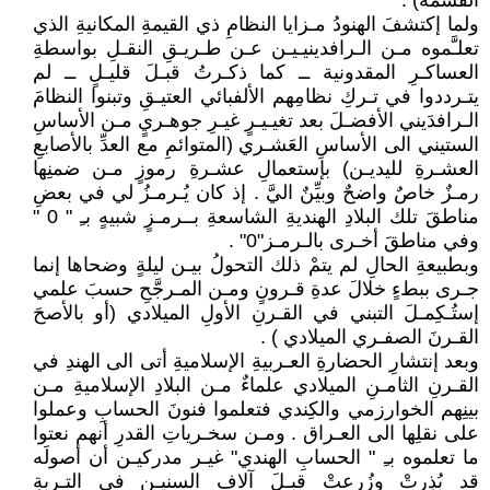
القسمة) .
ولما إكتشفَ الهنودُ مـزايا النظامِ ذي القيمةِ المكانيةِ الذي
تعلـَّموه مـن الـرافدينيـيـن عـن طـريـقِ النقـلِ بواسطةِ
العساكـرِ المقدونية ــ كما ذكـرتُ قبـلَ قليـلٍ ــ لم
يتـرددوا في تـركِ نظامِهم الألفبائي العتيـقِ وتبنوا النظامَ
الـرافدَيني الأفضـلَ بعد تغيـيـرٍ غيـرِ جوهـريٍ مـن الأساسِ
الستيني الى الأساسِ العَشـري (المتوائمِ مع العدِّ بالأصابعِ
العشـرةِ لليديـن) بإستعمالِ عشـرةِ رموزٍ مـن ضمنِها
رمـزٌ خاصٌ واضحٌ وبيِّنٌ اليَّ . إذ كان يُـرمـزُ لي في بعضِ
مناطقَ تلك البلادِ الهنديةِ الشاسعةِ بــرمـزٍ شبيهٍ بـِ " 0 "
وفي مناطقَ أخـرى بالـرمـز"0" .
وبطبيعةِ الحالِ لم يتمْ ذلك التحولُ بيـن ليلةٍ وضحاها إنما
جـرى ببطءٍ خلالَ عدةِ قـرونٍ ومـن المـرجَّحِ حسبَ علمي
إستُـكِمـلَ التبني في القـرنِ الأولِ الميلادي (أو بالأصحَ
القـرنَ الصفـري الميلادي ) .
وبعد إنتشارِ الحضارةِ العـربيةِ الإسلاميةِ أتى الى الهندِ في
القـرنِ الثامـنِ الميلادي علماءٌ مـن البلادِ الإسلاميةِ مـن
بينِهم الخوارزمي والكِندي فتعلموا فنونَ الحسابِ وعملوا
على نقلِها الى العـراق . ومـن سخـرياتِ القدرِ أنهم نعتوا
ما تعلموه بـِ " الحسابِ الهندي" غيـر مدركيـن أن أصولَه
قد بُذِرتْ وزُرِعتْ قبـلَ آلافِ السنيـن في التـربةِ