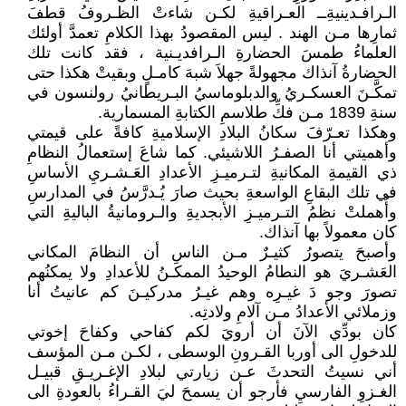
الـرافـدينيةِــ العـراقيةِ لكـن شاءتْ الظـروفُ قطفَ
ثمارِها مـن الهند . ليس المقصودُ بهذا الكلامِ تعمدَّ أولئك
العلماءُ طمسَ الحضارةِ الـرافديـنية ، فقد كانت تلك
الحضارةُ آنذاك مجهولةً جهلاَ شبهَ كامـلٍ وبقيتْ هكذا حتى
تمكَّـنَ العسكـريُ والدبلوماسيُ البـريطانيُ رولنسون في
سنةِ 1839 مـن فكِّ طلاسمِ الكتابةِ المسمارية.
وهكذا تعـرّفََ سكانُ البلادِ الإسلاميةِ كافةً على قيمتي
وأهميتي أنا الصفـرُ اللاشيئي. كما شاعَ إستعمالُ النظامِ
ذي القيمةِ المكانيةِ لتـرميـزِ الأعدادِ العَـشـريِ الأساسِ
في تلك البقاعِ الواسعةِ بحيث صارَ يُـدرَّسُ في المدارسِ
وأُهملتْ نظمُ التـرميـزِ الأبجديةِ والـرومانيةُ الباليةِ التي
كان معمولاً بها آنذاك.
وأصبحَ يتصورُ كثيـرٌ مـن الناسِ أن النظامَ المكاني
العَشـريَ هو النطامُ الوحيدُ الممكـنُ للأعدادِ ولا يمكنُهم
تصورَ وجو دَ غيـرِه وهم غيـرُ مدركيـنَ كم عانيتُ أنا
وزملائي الأعدادُ مـن آلامِ ولادتِه.
كان بودِّي الآنَ أن أرويَ لكم كفاحي وكفاحَ إخوتي
للدخولِ الى أوربا القـرونِ الوسطى ، لكـن مـن المؤسف
أني نسيتُ التحدثَ عـن زيارتي لبلادِ الإغـريـقِ قبيـل
الغـزوِ الفارسيِ فأرجو أن يسمحَ ليَ القـراءُ بالعودةِ الى