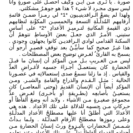
صورة . يا تُـرى مـن أيـن وكيف أحصـلُ على صورةٍ وأنا
ليس سوى مجـرد لا شيء ؟ هذا هو جوهـرُ مشكلتي.
ولهذا لم يضعْ الـرافدينيـيون *1* لي رمـزاً ضمـنَ قائمةِ
أرقامِهم المُدلَّـلَةِ التسعةِ والخمسيـن المكوِّنةِ لنظامِهم
ذي القيمةِ المكانيةِ لتـرميـزِ الأعدادِ *2* على أساسٍ
ستيني. الأمـرُ الذي جعـلَ بعضَ الأوساطِ تتوهمُ أن
السكنةَ القدامى لوادي الـرافديـن كانوا يجهلون وجودي .
هذا غيـرُ صحيحٍ كما سأبيِّـنُ بعد توقفٍ قصيـرٍ أرجو أن
يسمحَ به القارئ ُ لغـرضِ توضيحِ بعض المصطلحات .
ليس مـن الغـريبِ بـل مـن المؤكدِ أن إنسانَ ما قبـلَ
الحضارةِ كان يستعمـلُ أجـزاءَ جسمِه لأغـراضِ العدِّ
والقياس . إذ ما زلنا نسمعُ صدى إستعمالاتِه في عصـورِنا
الحالية : مثـل الـقـدمِ والذراعِ والقامةِ والشبـر. ومـن
المؤكدِ أيضاً أن الإنسانَ القديمَ (وحتى المعاصـر) كان
يستعيـنُ بأصابعِه (بطـريقةٍ أو بأُخـرى) لغـرضِ عدِّ
مجموعةٍ صغيـرةٍ مـن الأشياء ، ولابد أنه وضعَ ألفاظاً أو
حـركاتٍ مـن جسمِه للدلالةِ على تلك الأعداد . هذه هي
الأعدادُ التي أُطلقُ أنا عليها مصطلحُ الأعدادِ المدلَّـلةِ
وعلى رموزِها مصطلحُ الأرقامِ المدلّـَلة . ولـما بـدأتْ
شـمـسُ الـحضاراتِ بالبـزوغِ ورثَ إنسانُ الحضارةِ مـن
أجدادِه القدماءِ ألفاظاً تدلُّ على تلك الأعدادِ وعند تعلمِه