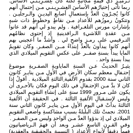
تـرميـزٍ ذي قيمةٍ مكانيةٍ لكنه كان عِشـرِيـنـي الأساس.
ربما تأتى إختيارُهم الأساسَ العِشـرِيـنـي مـن إحتمالِ أنهم
كانوا يُجـرْونَ العدَّ بإستعمالِ أصابعِ اليديـنِ والـرجليـن .
وتتكونُ رموزُهم للأعدادِ مـن نقاطٍ وخطوطٍ ذات شبهٍ
بإشاراتِ مورس التلغـرافية . ولم يبدو لي أنهم قد عانوا
مـن عقدةِ اللاشيءِ الـرافدينيةِ إذ إحتوى نظامُهم
التـرقيمي على رمـزٍ واضحٍ لي . وأشدُّ ما أعجبني بهم
أنهم كانوا يبدأونَ بالعدِّ إبتداءً مــن الصفـر. وكان تقويمُ
المايا يبدأ بسنةِ صفــر على عكسِ التقويمِ الميلادي الذي
يبدأ بسنةِ واحد .
يثيـرُ الحديثُ عـن السنةِ الماياويةِ الصفـريةِ موضوعَ
إحتـفالِ معظمِ سكانِ الأرضِ في الأولِ مـن ينايـر كانونِ
الثاني سنة 2000 بقدومِ الألفية ِالثالثةِ الميلادية . أقولُ إذا
كان لا بدَّ مـن الإحتـفالِ في ذلك اليومِ فكان بالأحـرى أن
يكون على مـرورِ 1999 سنةٍ على إنشاءِ التقويمِ الميلادي
وليس لإستـقبالِ الألفيةِ الثالثة . في الحقيقةِ أن الألفيةَ
الثالثةَ بدأتْ في اليومِ الأولِ مـن ينايـر كانونِ الثاني سنة
2001. نجمتْ تلك البلبلةُ بسببِ مشاكسةِ واضعي التقويمِ
الميلادي لي إذ بدؤوا العدَّ مـن الواحدِ وليس مـن الصفـر .
وفي القـرنِ التاسعِ عشـر وبعد أن فهمَ الـرياضياتيون
فهماً دقيقاً لأنواعِ إلأعدادِ ( النسبيةِ والحقيقيةِ والعقديةِ)