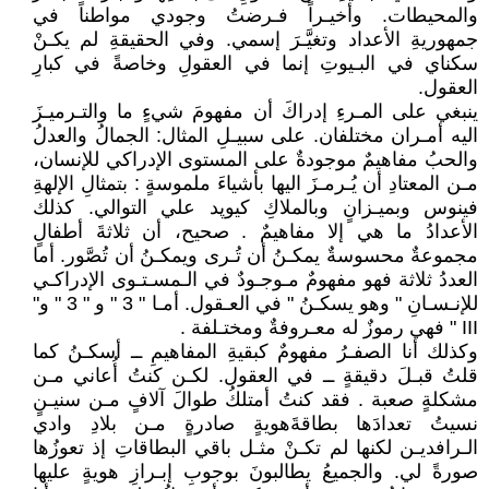
والمحيطات. وأخيـراً فـرضتُ وجودي مواطناً في
جمهوريةِ الأعداد وتغيَّـرَ إسمي. وفي الحقيقةِ لم يكـنْ
سكناي في البـيوتِ إنما في العقولِ وخاصةً في كبارِ
العقول.
ينبغي على المـرءِ إدراكَ أن مفهومَ شيءٍ ما والتـرميـزَ
اليه أمـران مختلفان. على سبيـلِ المثال: الجمالُ والعدلُ
والحبُ مفاهيمٌ موجودةٌ على المستوى الإدراكي للإنسان،
مـن المعتادِ أن يُـرمـزَ اليها بأشياءَ ملموسةٍ : بتمثالِ الإلهةِ
فينوس وبميـزانٍ وبالملاكِ كيوپد علي التوالي. كذلك
الأعدادُ ما هي إلا مفاهيمٌ . صحيح، أن ثلاثةَ أطفالٍ
مجموعةٌ محسوسةٌ يمكـنُ أن تُـرى ويمكـنُ أن تُصَّور. أما
العددُ ثلاثة فهو مفهومٌ مـوجـودٌ في الـمسـتـوى الإدراكـي
للإنـسـانِ " وهو يسكـنُ " في العـقول. أمـا " 3 " و " 3 " و"
III " فهي رموزٌ له معـروفةٌ ومختـلفة .
وكذلك أنا الصفـرُ مفهومٌ كبقيةِ المفاهيمِ ــ أسكـنُ كما
قلتُ قبـلَ دقيقةٍ ــ في العقول. لكـن كنتُ أُعاني مـن
مشكلةٍ صعبة . فقد كنتُ أمتلكُ طوالَ آلافٍ مـن سنيـنٍ
نسيتُ تعدادَها بطاقةَهويةٍ صادرةٍ مـن بلادِ وادي
الـرافديـن لكنها لم تكـنْ مثـل باقي البطاقاتِ إذ تعوزُها
صورةً لي. والجميعُ يطالبونَ بوجوبِ إبـرازِ هويةٍ عليها