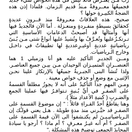
رُبَّ مَـنْ يعتـرضٌ قائلاً ليس في هذه الخواصِ شيءٌ جديدٌ
فجميعُها معــروفةٌ مـنذُ قديمِ الـزمان. فلماذا إذن هذه
الضجةُ الكبيـرةِ حولها ؟
صحيح، هذه العلاقاتُ معـروفةٌ منذ قــرونٍ عديدةٍ
كحقائقَ بسيطةٍ منفـردةٍ ومنعـزلة . أما الآن فالجديدُ فيها
أنها وأمثالَها قد أصبحتْ الدعاماتِ الأساسيةِ التي
تـرتكـزُعليها وتُعـرَّفُ بها وتُشيدُ عليها أنواعٌ شتى مـن بُـنىً
رياضياتيةٍ عدديةٍ أوغيـرِعدديةٍ لها تطبيقاتٌ في داخـل
وخارج الـرياضيات.
ومــن الجديـرِ التأكيدِ عليه هو أنا وزميلي 1 هما
العنصــران المتميـزان الوحيدان مـن بيـن جميعِ العناصـر.
ولذا تُنشأ البنى الجبـريةُ جميعُها بالإرتكازِ علينا نحـن
الإثنيـن مع وضعِ أو حذفِ خواص معينة .
ومـن المهمِ جداً التأكيدُ على أنه لا يجوزُ مطلقاً القسمةُ
على الصفـرِ في أيِّ بُـنيةٍ تـتوافـرُ فيها عمليتا الجمعِ
والضـربِ ( كبنيةِ الأعدادِ مثلاً ).
وهنا يقاطعُ أحدُ القـراءِ قائلاً : " إن موضوعَ القسمةِ على
الصفـرِ قد حيَّـرني منذ مدةٍ طويلة . هـل يعني قولـُك إن
الـرياضياتيـيـنَ لم يكتـشفوا الى الآن قيمةَ القسمةِ على
الصفـر ؟ أم أنه غيـرُ معـرفٍ ؟ أم ماذا ؟ أرجو يا سيادةَ
المحايدَ الجمعي توضيحَ هذه المشكلة ."