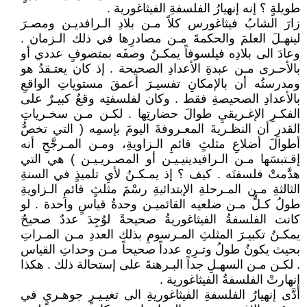
طويلةٍ ؟ إنه إنهيارُ الفلسفةِ الفيثاغورية .
زارَ الشابُ فيثاغورس كلاً مـن بلادِ الـرافديـن ومصـرَ
لينهـلَ العلمَ والحكمةَ مـن مصادرِها في ذلك الـزمان .
وعادَ الى بلادِه فيلسوفاً يمكـنُ وصفَه بمتصوفٍ عددي أو
بالأحـرى مـن عبدةِ الأعدادِ الصحيحة . إذ كان يعتـقدُ هو
ومدرستُه أن بالإمكانِ تفسيـرَ أعمقَ مستوياتِ الواقعِ
بالأعدادِ الصحيصةِ فقط . وكان لفلسفتِه وقعٌ كبيـرٌ على
الفكـرِ الإغـريقيِ طوالَ حضارتِها . لكـن مـن سخـرياتِ
القدرِ أن النظـريةَ المعـروفةَ اليومَ بإسمِه ( التي تخصُّ
أطوالَ أضلاعِ مثلثٍ قائمِ الـزاويةِ، ومـن المـرجَّحِ أنه
إقـتبسَها مـن الـرافيدينيـيـن أو المصـريـيـن ) هي التي
هدَّمتْ فلسفتَه . كيف ؟ إذ يمـكـنُ لأيِ تلميذٍ في السنةِ
الثالثةِ مـن المـرحلةِ الإبتدائيةِ رسْمَ مثلثٍ قائمِ الـزاويةِ
طولُ كـلٍّ مـن ضلعيه القائميـن وحدةُ قياسٍ واحدة . لو
كانت الفلسفةُ الفيثاغوريةُ صحيحةً لوُجِدَ عددٌ صحيحٌ
يمكـنُ تكبيـرَ المثلثِ المـرسومِ بذلك العددِ مـن المـراتِ
بحيث يكونُ طولُ وتـرِه عدداً صحيحاً مـن وحداتِ القياس
. لكـن مـن السهـلِ جداً البـرهنةَ على إستحالة ذلك . هكذا
إنهارتْ الفلسفةُ الفيثاغورية .
أدَّى إنهيارُ الفلسفةِ الفيثاغوريةِ الى تغيـيـرٍ جوهـريٍ في