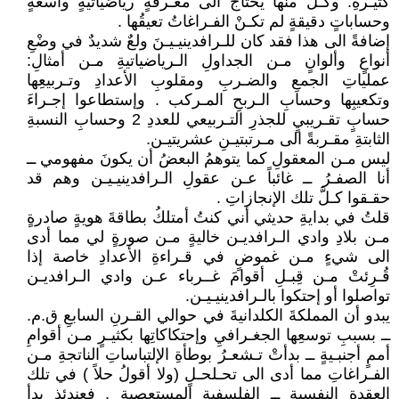
كثيـرةِ. وكـلٌ منها يحتاجُ الى معـرفةٍ رياضياتيةٍ واسعةٍ
وحساباتٍ دقيقةٍ لم تكـنْ الفـراغاتُ تعيقُها .
إضافةً الى هذا فقد كان للـرافدينيـيـنَ ولعٌ شديدٌ في وضْعِ
أنواعٍ وألوانٍ مـن الجداولِ الـرياضياتيةِ مـن أمثالِ:
عملياتِ الجمعِ والضـربِ ومقلوبِ الأعدادِ وتـربيعِها
وتكعيبِها وحسابِ الـربحِ المـركب . وإستطاعوا إجـراءَ
حسابٍ تقـريبيٍ للجذرِ التـربيعي للعددِ 2 وحسابِ النسبةِ
الثابتةِ مقـربةً الى مـرتبتيـنِ عشريتيـن.
ليس مـن المعقولِ كما يتوهمُ البعضُ أن يكونَ مفهومي ــ
أنا الصفـرُ ــ غائباً عـن عقولِ الـرافدينيـيـن وهم قد
حقـقوا كـلَّ تلك الإنجازاتِ .
قلتُ في بدايةِ حديثي أني كنتُ أمتلكُ بطاقةَ هويةٍ صادرةٍ
مـن بلادِ وادي الـرافديـن خاليةٍ مـن صورةٍ لي مما أدى
الى شيءٍ مـن غموضٍ في قـراءةِ الأعدادِ خاصة إذا
قُـرِئتْ مـن قِبـلِ أقوامَ غــرباء عـن وادي الـرافديـن
تواصلوا أو إحتكوا بالـرافدينيـيـن.
يبدو أن المملكةَ الكلدانيةَ في حوالي القـرنِ السابعِ ق.م.
ــ بسببِ توسعِها الجغـرافيِ وإحتكاكاتِها بكثيـرٍ مـن أقوامِ
أممٍ أجنبـيةٍ ــ بدأتْ تـشعـرُ بوطأةِ الإلتباساتِ الناتجةِ مـن
الفـراغاتِ مما أدى الى تحـلحـلٍ (ولا أقولُ حلاً ) في تلك
العقدةِ النفسيةِ ــ الفلسفيةِ المستعصية . فعندئذٍ بدأ