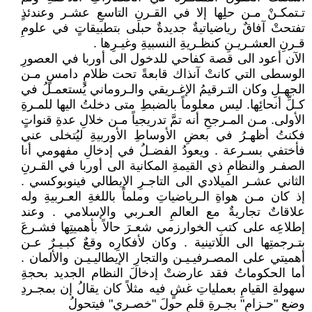
تـتمكـنْ مـن حلِها إلا في القـرنِ التاسعِ عشـر وعندئذٍ
تفتحتْ آفاقٌ رياضياتيةٌ جديدةٌ حبلى بتطبيقاتٍ في علومِ
قـرنِ العشـريـنِ كنظـريةِ النسبيةِ وغيـرِها .
الآن أعود الى قصة كفاحي للدخول الى أوربا في العصورِ
الوسطى التي كانتْ آنذاك قابعةً تحت ظلامٍ دامسٍ مـن
الجهـلِ وكان التـرقيمُ الإغـريقي والـروماني يُستعمـلُ في
كـلِّ أنحائِها. ليس معلوماً بالضبطِ متى دخلتُ اليها للمـرةِ
الأولى. مـن المـرجحِ أنه تمَّ تدريجياً مـن خلالِ عدةِ قنواتٍ
فكنتُ أظهـرُ في بعضِ الأوساطِ الأوربيةِ ليُتخلى عني
فأختفي بسـرعة . ويعودُ الفضـلُ في إدخالِ مفهومي أنا
الصفـر والنظامِ ذي القيمةِ المكانية الى أوربا في القـرنِ
الثاني عشـر الميلادي الى التاجـرِ الإيطالي فينوبوكسي .
إذ كان مـن هواةِ الـرياضياتِ وملماً باللغةِ العـربيةِ وله
علاقاتٌ تجاريةٌ مع العالمِ العـربي والإسلامي . وعند
إطلاعِه على كتبِ الخوارزمي شعـرَ حالاً بأهميتِها فشـرعَ
بتـرجمتِها الى اللاتينية . وكان لأفكارِه وقعٌ كبـيـرٌ عـن
أهميتي على المصـرفيـيـن والتجارِ الإيطاليـيـن والألمان .
أما الحكوماتُ فقد عارضتْ إدخالَ النظام الجديد بحجةِ
سهولةِ القيامِ بعملياتِ غشٍ فيه مثلاً كان يقالُ إن بمجـردِ
وضعِ "حـزامٍ" بجـرةِ قلمٍ حولَ "خصـري" فيتحولُ