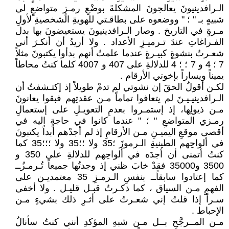
الـرافدينيونَ يعالجونَ المشكلةَ بوضْعِ رمـزٍ متواضعٍ لي
شبيهٍ بـ " ؛ " ووضعوه على بطاقـتي للهويةِ الشخصيةِ لأولِ
مـرةٍ في التاريخ . وصار الـرافدينيونَ يستعيضونَ بها بدل
الفـراغاتِ عندَ تـرميـزِ الأعداد . ولا أريدُ أن أنكـرَ أني
شعـرتُ بنشوةٍ كبيـرةٍ عندما علمتُ أنهم بدأوا يكتبونَ مثلاً
7 ؛ 4 و 7 ؛ ؛ 4 للدلالةِ على 407 و 4007 كلما كنتُ محاطاً
يميناً ويساراً بإخوتي الأرقام .
لكـن أقولُ الحقَ إن نشوتي لم تدمْ طويلاً إذ إكتـشفتُ أن
الـرافدينيـيـنَ لم يتعافوا تماماً مـن عقدتِهم فبقوا يعانونَ
مـن ذيولِها، إذ إستمـروا بعدمِ التعويـلِ على إستعمالِ
رمـزي المتواضعِ " ؛ " عندما كانوا في حاجةٍ اليه في
أقصى موقعِ اليميـنِ مـن الأرقامِ إذ لم أجدْهم أبداً يكتبونَ
في ألواحِهم الطينيةِ الـرموزَ ؛35 ولا ؛؛35 ولا ؛؛؛35 كما
كنتُ أتمنى أن أجدَه في ألواحِهم للدلالةِ على 350 و
3500 و35000 فقدْ خابَ ظني إذ وجدتُها جميعاً تُـرمـزُــ
كما إعتادوا سابقاًــ بنفسِ الـرمـزِ 35 معتمديـن على
الفهمِ مـن السياق ، كما ذكـرتُ قبـل قليـل . ولا أخفي
سـراً إذا قلتُ إني شعـرتُ على أثـرِ ذلك بشيءٍ مـن
الإحباط .
مـن المــرجَّحِ بــل مـن شبهِ المؤكدِ أنني كنتُ سأنالُ