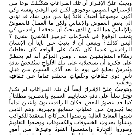
ويجبُ عليَّ الإقـرارَ أن تلك الفـراغاتِ شكـَّـلتْ نوعاً مـن
الإعتـرافِ الضمني بوجودي. لكـن في الوقتِ نفسِه وكي
أكونَ موضوعياً أُضيفُ قائلاً إنها مـن دون شكٍّ قد تؤدي
الى بعضِ الغموضِ والإلتباسِ ولكن ما العمـلُ فالغموضُ
والإلتباسُ هما الثمـنُ الذى يجبُ أن يدفعَه الـرافديني كي
يتجنبَ الوقوعَ في مُحـرَّماتِ تـرميـز اللاشيءِ بشيءٍ ؟
أليس كذلك؟ وينبغي أن لا يغيبَ عـن بالِنا أن الإنسانَ
الـرافديني عندما كان يكتبُ على ألواحِه كان يخاطبُ
زملاءَه المتعايشيـنَ معه . ومـن المؤكدِ أنه لم يخطـرْ
على فكـرِه أن تسجيلاتِه على تلك الألواحِ ستُفحصُ بدقةٍ
وتُدرسُ بعنايةٍ في يومٍ ما بعد آلافِ السنيـن مـن قِبَـلِ
ناسٍ ذوي ثـقافاتٍ وخلفياتٍ مختلفةِ تماماً عـن ثـقافتِه
وخلفيتِه .
ويتوجبُ عليَّ الإقـرارَ أيضاً أن تلك الفـراغاتِ لم تكـنْ
تؤثـرُ سلباً على دقةِ حساباتِهم العمليةِ والنظـريةِ مطلقا ً،
كما قد يتصورُ البعض. فكانَ الـرافدينيـيونَ واعيـنَ تماماً
بما يُجـرونَ مـن عملياتٍ حسابيةٍ وجبـرية. وهم الذيـن
شيدوا المعابدَ العاليةَ ورصدوا الحـركاتِ المعقدةَ للكواكبِ
وتـنبأوا بحدوثِ الخسوفاتِ والكسوفاتِ ووضعوا التقاويمَ
وطوروا التجارةَ وإستعملوا النقودَ وغيـرَها مـن أمورٍ