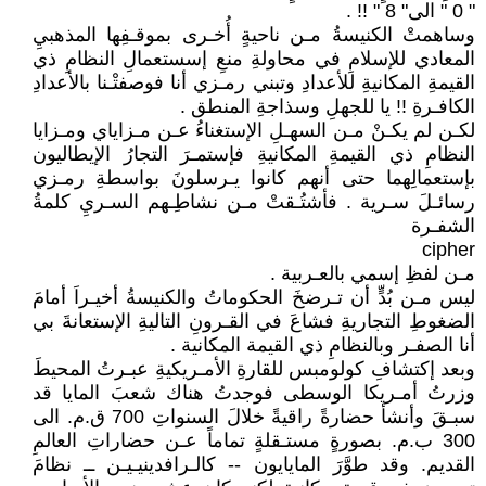
" 0 " الى" 8 " !! .
وساهمتْ الكنيسةُ مـن ناحيةٍ أُخـرى بموقـفِها المذهبيِ
المعادي للإسلامِ في محاولةِ منعِ إسستعمالِ النظامِ ذي
القيمةِ المكانيةِ للأعدادِ وتبني رمـزي أنا فوصفتْـنا بالأعدادِ
الكافـرةِ !! يا للجهلِ وسذاجةِ المنطق .
لكـن لم يكـنْ مـن السهـلِ الإستغناءُ عـن مـزاياي ومـزايا
النظامِ ذي القيمةِ المكانيةِ فإستمـرَ التجارُ الإيطاليون
بإستعمالِهما حتى أنهم كانوا يـرسلونَ بواسطةِ رمـزي
رسائـلَ سـرية . فأشتُـقتْ مـن نشاطِـهم السـريِ كلمةُ
الشفـرة
cipher
مـن لفظِ إسمي بالعـربية .
ليس مـن بُدٍّ أن تـرضخَ الحكوماتُ والكنيسةُ أخيـراَ أمامَ
الضغوطِ التجاريةِ فشاعَ في القـرونِ التاليةِ الإستعانةَ بي
أنا الصفـر وبالنظامِ ذي القيمة المكانية .
وبعد إكتشافِ كولومبس للقارةِ الأمـريكيةِ عبـرتُ المحيطَ
وزرتُ أمـريكا الوسطى فوجدتُ هناك شعبَ المايا قد
سبـقَ وأنشأ حضارةً راقيةً خلالَ السنواتِ 700 ق.م. الى
300 ب.م. بصورةٍ مستـقلةٍ تماماً عـن حضاراتِ العالمِ
القديم. وقد طوَّرَ المايايون -- كالـرافدينيـيـن ــ نظامَ