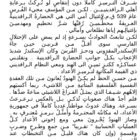
شــرفَ التـرميـزِ كاملاً دون إنتقاصٍ لو تُـرِكتُ بـرعايةِ
أهلي الـرافدينيـيــن . لكـن مـن المؤسفِ مجيءَ الفُـرسِ
عامَ 539 ق.م.لإغتيال أمي التي هي الحضارةُ الـرافدينيةُ
العـريقةُ محطِّـميـنَ رُقيَّها شـرَّ تحطيمٍ ومهدميـنَ
بإغتيالِـهم إياها تطلعاتي وآمالي .
لكـن تتابعتْ الحوادثُ بسـرعةٍ إذ لم يمضِ على الإحتلالِ
الفارسيِ سوى أقـلَّ مـن قـرنيـن حيـن جاءَ
الإسكندرالمقدوني ودحـرَ الفُرسَ وكان الإسكندرُ شديدَ
الإعجابِ بكـلِّ جوانبِ الحضارةِ الـرافدينية . ونقلتـني
عساكـرُه ككنـزٍ ثميـنٍ الى الهند ومعي النظامِ الـرافديني
ذي القيمة المكانيةِ لتـرميـزِ الأعداد .
مـن حسـنِ الحظِّ لم يكـنْ الهنودُ يُعانونَ مـن تلك العقدةِ
النفسيةِ الفلسفيةِ المتأتيةِ مـن اللاشيء. ربما أكسبَهم
إلاهُهم شـيـفـا الذي يمثـلُ الفـراغَ اللاشيئي مناعةً ضدَّها .
فلم أجدْ هناك صعوباتٍ تُذكـر. بـل بالعكس تـرعـرعتُ
بسـرعة. وهناك غدوتُ مواطناً عددياً كاملاً في جمهوريةِ
الأعداد، له مكانتُه المحتـرمةُ وأُمثَّـلُ بـرمـزٍ مُعتـرفٍ به .
وصارَ الهنودُ يُجْـرونَ معي ومع إخوتي الأعدادِ كـلَّ
العملياتِ الحسابيةِ " تقـريبا" مـن جمعٍ وطـرحٍ وضـربٍ
وقسمةٍ (وإن كان هناك قليـلٌ مـن التخبطاتِ عند