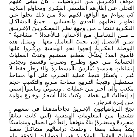
موقفِ الإغـريـقِ مـن الـرياضيات . كان ينبغي عليهم
التخلي عـن إطارِهم الفلسفيِ الفكـري ومحاولةِ إصلاحِه
كي يتواءمَ مع الواقعِ، لكنهم بدلاً مـن ذلك تخلوا عـن
تطويـرِ نظامِهم العدديِ والحسابي . جميعُ المشاكـلِ
الفكـريةِ تـنشأُ ــ مـن وجهةِ نظـرِ الـمفـكـريـنَ الإغـريــق
ــ مــن الـتعـامـلِ مـع الأعـدادِ، فـالأعـدادُ " مشاغـبةٌ "
فمـن الأفضـلِ إذن تجنبَ التعامـلِ معها . وبمثـلِ هذه
البوصلةِ الفكـريةُ إتجهوا نحو الهندسةِ وركَّـزوا عليها
فأصبحَ العددُ يُمثـَّ-لُ بقطعةِ مستقيمٍ وغدتْ العملياتُ
الحسابيةُ مـن جمعٍ وطـرحٍ وضـربٍ وقسمةٍ وتجذيـرٍ
إنشاءاتٍ هندسيةٍ تُمارسُ بالمسطـرةِ والفـرجارِ فقط لا
غيـر . وتُفسَّرُ نتيجةُ عمليةِ الضـربِ على أنها مساحةُ
مستطيـلٍ ونتيجةُ التـربيعِ مساحةَ مـربعٍ والتكعيبِ حجمَ
مكعبٍ والى آخـر مـن عمليات . ونسوني وتناسوا إسمي
إذ إنحللتُ الى نقطة . وكنتُ غالباً أشعـرُ بوخـزةٍ مؤلمةِ
مـن إبـرةِ فـرجار .
نجحَ الـرياضياتيون الإغـريقُ نجاحاًمدهشاَ في سعيهم .
فشيدوا مـن المعلوماتِ الهندسيةِ (التي كانت سابقاً
منفـردةً ومبعثـرةً) بناءً منطقياً رائعاً في الجمال ومتماسكاً
يشدُّ بعضُه بعضاً . وخلَّفتْ دراساتُهم مشاكـلَ صعبةً
أشغلتْ العقولَ المفكِّـرةَ في الحضاراتِ اللاحقةِ ولم