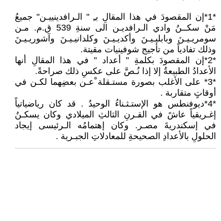
*1*إن المقصودَ في هذا المقالِ بـِ " الـرافدينييـن" جميعُ
مَنْ سكــنُ وادي الـرافديـن الى سنةِ 539 ق.م. مـن
سومريـيـنَ وبابليـيـنَ وأكديـيـنَ وكلدانيـيـنَ وآشوريـيـنَ
وذلك تفادياً من تأجيج شوفينيات مقيتة.
*2*إن المقصودَ بكلمةِ " أعداد " في هذا المقالِ أنها
الأعدادُ الطبيعةُ إلا إذا نُـصَّ على عكسِ ذلك صراحةً.
*3* على الأغلب بصورة مستـقلة ْعـن بعضِهما لكـن في
أوقاتٍ متقاربة .
*4*ديوفنطس هو الإستـثـناءُ الوحيدُ . قد كان رياضياتياً
إغـريقياً عاشً في القـرنِ الثالثِ الميلادي وكان يسكـنُ
في إسكندريةَ مصـر. وكان إهتمامُه الـرئيسى إيجاد
الحلولِ بالأعدادِ الصحيحةِ للمعادلاتِ الجبـرية .