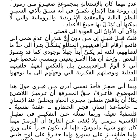
عددٍ مهما كان بالإستعانةِ بمجموعةٍ صغيـرةٍ مـن رموز .
إن روعةَ هذا الإبداعِ تكمـنُ في أنه سبـقَ بآلافِ السنيـنِ
النظمَ الباليةَ والمعقدةَ الإغـريقيةَ والـرومانية والتي لا
يمكنها أن تُمَثَـلَ بها جميعُ الأعداد .
والآن آنَ الأوانُ الى العودةِ الى قصتي .
قلتُ قبـلَ قليـلٍ إن مـن دون أيِّ شكٍ أن عدمَ ضمي الى
قائمةِ أرقامِ الـرافدينيـيـن المدلَّلةِ يُشكِّـلُ بتـراً الى حدٍّ ما
لنظامِهم، لكنه لم يكـنْ أبداً جهلاً بوجودي كما قد يتصورُ
البعض . ورُغمَ أن هذا الأمـرَ يعنيني ويمسني شخصياً غيـرَ
أني لا ألومُ الـرافدينيـيـنَ بـل بالعكسِ أتفهمُ خلفيتَهم
العقليةَ وبوصلتَهم الفكـريةَ التي وجهتْهم الى ما توجهوا
اليه .
وبما أني صفـرٌ فأجدُ نفسي أدرى مـن غيـري حولَ هذا
الموضوع. فأعـرفُ حـقَّ المعـرفةِ أن تـرميـزَ اللاشيءِ
يكادُ أن يناقضَ منطـقَ مجـرى الحياةِ ويخلـقُ عندَ الإنسانِ
ــ خاصةًعندَ إنسانِ فجـرِ الحضارةِ ــ عقدةً نفسيةً ـ
فلسفيةً تعيقُه وربما تمنعُه عـن التفكيــرِ في تمثيـلِ
اللاشيءِ بـرمـز. ولا يُغفى عـن القارئِ أن الـرمـزَ مهما
كان فهو شيءٌ ملموسٌ، فإما أن يكونَ حبـراً على ورقٍ
وإما طباشيــرَ على سبورةٍ وإما حفـرةً على لوحٍ طيني