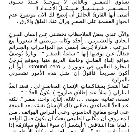
تساوي الصفــر. وبالتالي لا يــوجــدُ عــددٌ ســوى
الــصــفــر. فــيــنــهــارُ هــيــكــلُ الأعــداد !!
أتمنى أيها القارئُ الحائـرُ أن إتضحَ لك الآن موضوعَ عدمِ
الجوازِ القسمةِ على الصفـرِ وزالَ عنك القلقُ والأرق .
والآن عندي بعضُ الملاحظاتِ تخصُـني عـن إنسان القـرنِ
الحادي والعشـريـن . أجدُه وكأنه يـربطُني لا شعورياً مع
الـرعب . فـتارةً يُـربطُ إسمي مع المؤامـراتِ والجـرائم
فيقالُ عـن توقيتِها إنها " ساعةُ الصفـر " . وتارةً تُوصفُ
مواقعَ إلقاءِ القنابـلِ وخاصةً الذريةِ منها وموقعَ بُـرجَيْ
التجارةِ العالمي في نيويورك بـِ Ground Zero . أودُّ أن
أكونَ صـريحاً فأقولُ إن مثـلَ هذه الأمور تشعـرني
بالمرارة .
كما أشعـرٌ بمشاكساتِ الإنسانِ المعاصـرِ لي . فعند العدِّ
التنازلي ( مثلاً عند إطلاقِ صاروخٍ ) يكونُ العدُّ : "……،
تسعة، ثمانية، سبعة، …، ثلالة، إثنان، واحد، صفـر ". لكنه
عند العدِّ التصاعدي يضعُني ذلك الإنسانُ نفسُه بعد التسعةِ
على لوحةِ مفاتيحِ الحاسوبِ وعلي أقـراصِ الهواتف . مـن
المعـروفِ أن مكاني الطبيعي يجبُ أن يكونَ قبـلَ الواحد
. لماذا هذا التـناقض ؟ أيشعـرُ أن سوءَ الطالعِ سيلازمُه إذا
إبتـدأ بإسمي !!! ؟ . ألا ينبغي إحتـرام مكانة الأرقام في