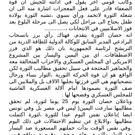
وكاتب قومي آخر يقول في ادانته للجيش ان قوة
الضعفاء قادر على فعل المعجزات اشارة منه الى ان
شعلة الثورة لاتخمد ورأي نسوي ،تشبه الثورة بولادة
طفل يحتاج الى مراحل لكي يصل الى مرحلة البلوغ بعد
فوز الاسلاميين في الانتخابات ،..............
انه حصان الثورة يتقدم، فهناك رأي برز بانسحاب
البرادعي المدير السابق للوكالة الدولية للطاقة الذرية من
التريشح لرئاسة الجمهورية بان ذلك هو الذي فرز
الاصطفافات. اي بين اليمين واليسار بين المشروع
الامريكي اي المجلس العسكري والاحزاب المتحالفة معه
والجماهير المحتجة في سبيل تحقيق مطاليب الثورة لكن
الواقع هو ان قوة الحركة الثورية ،الثوار نساء ورجال
بتضحياتهم هي التي فرزتها بجلبها الالاف بل والملايين الى
صف الثورة بصمودها امام آلالة العسكرية الفاشية
للمجلس العسكري وفضحها لها .
وباعلان حصان الثورة يوم 25 يوما لثورة، لم تحقق
مطاليبها سارعت اليمين( ليس في مصر بل وفي تونس
ايضا )باعلان نفس اليوم عيدا للثورة ،لثورة اكتملت
مطاليبها ،والابلاغ عن تنظيم الاحتفالات في ذلك اليوم
.وفي نفس الوقت بدأت حملتهم المسعورة ضد اليسار
ضد الثوار والثورة ،بغلق صحف ،وقرصنة مواقع فيس