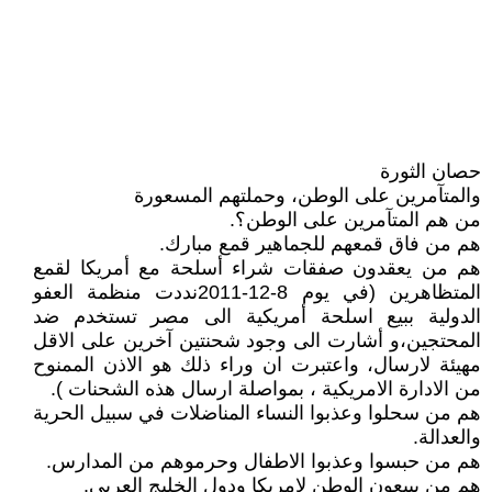
حصان الثورة
والمتآمرين على الوطن، وحملتهم المسعورة
من هم المتآمرين على الوطن؟.
هم من فاق قمعهم للجماهير قمع مبارك.
هم من يعقدون صفقات شراء أسلحة مع أمريكا لقمع
المتظاهرين (في يوم 8-12-2011نددت منظمة العفو
الدولية ببيع اسلحة أمريكية الى مصر تستخدم ضد
المحتجين،و أشارت الى وجود شحنتين آخرين على الاقل
مهيئة لارسال، واعتبرت ان وراء ذلك هو الاذن الممنوح
من الادارة الامريكية ، بمواصلة ارسال هذه الشحنات ).
هم من سحلوا وعذبوا النساء المناضلات في سبيل الحرية
والعدالة.
هم من حبسوا وعذبوا الاطفال وحرموهم من المدارس.
هم من يبيعون الوطن لامريكا ودول الخليج العربي.