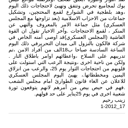
بوك لمجاميع تحرض وتتفق وتهيئ لاحتجاجات ذلك اليوم
،وهد بلطجية في الشوارع لقمع المحتجين، وتشكيل
جماعات من الاحزاب الاسلامية (بعد تزاوجها مع المجلس
العسكري) مثل جماعة الامر بالمعروف والنهي عن
المنكر ، لقمع الاحتجاجات .وآخر الاخبار تقول ان القوة
الفاشية (المجلس العسكري)قد اوصى أمنه الخاص في
شركة فالكون بالنزول الى ميدان التحريرفي ذلك اليوم
الساعة السادسة صباحا ب18الف من أفراد الامن ،تم
تدريبهم على السلاح ،واعطائهم اوامر باطلاق النار .
ولكن من ناحية اخرى ،ونتيجة الرعب التي استولت على
قلوبهم من احتجاجات الثوار يوم 25، والرعب من انزلاق
اليمين ومخططاتها.، يهيئ اليوم المجلس العسكري
للاعلان عن الغاء قانون الطوارئ امام مجلس الشعب
.فهم في حيص بيص من أمرهم لانهم يتوقعون ثورة
شعبية اخرى في يوم 25يناير على حد قولهم.
زينب رحيم
17_1-2012