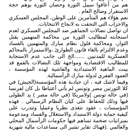
هم من أعاقوا سبيل الثورة وحصان الثورة بوهم حجة
الاستقرار وصالح العام .
نعم هؤلاء هم المتآمرين على الوطن، المجلس العسكري
والاحزاب التي التحقت به لانجاح الانتخابات.
ان تواصل نضالات الجماهير ضد المجلس العسكري لعدم
استجابته لمطاليب الثورة من محاكمة المتهمين بقتل
الثوار، ومحاكمة فلول نظام مبارك والمتهمين بالفساد
وعدم الالتزام بالغاء قانون الطوارئ ،والاستمرار بالمحاكم
العسكرية للمدنيين .......الخ الى جانب عدم الاستجابة
للمطاليب الاقتصادية ومواجهة تلك النضالات بالقمع قد
بينت الماهية الاستبدادية والفاشية لهذه المؤسسة ،
العمود الفقري لدولة مبارك الرأسمالية.
وفيما لاشك فيه ، ان حيادية هذه المؤسسة(الجيش) في
كلا الثورتين مصر وتونس لم يأتي أعتباطا بل كان لفرنسا
(في حالة تونس )ولامريكا (في حالة مصر ) يد الطولى
فيها وذلك للحفاظ على كيان النظام الرسمالي . فهذه
المؤسسات ، عقود تتغذى نظريا وعمليا وتتدرب على
كيفية حماية دولة الاستبداد والاستغلال والفساد ومدعومة
بميزانيات ضخمة تساهم فيها حكومات الرأسمال المحلي
والعالمي .(فهناك تقاير تشير الى مساعدات مالية شهرية