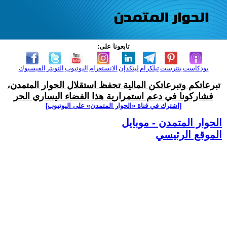
تابعونا على:
بودكاست
بنترست
تيلكرام
لينكدإن
الانستغرام
اليوتيوب
التويتر
الفيسبوك
تبرعاتكم وتبرعاتكن المالية تحفظ استقلال الحوار المتمدن،
فشاركونا في دعم استمرارية هذا الفضاء اليساري الحر
[اشترك في قناة ‫«الحوار المتمدن» على اليوتيوب]
الحوار المتمدن - موبايل
الموقع الرئيسي