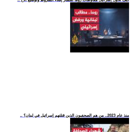
.. منذ عام 2023.. من هم الصحفيون الذين قتلتهم إسرائيل في لبنان؟