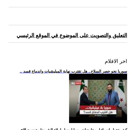
التعليق والتصويت على الموضوع في الموقع الرئيسي
اخر الافلام
.. سوريا نحو حصر السلاح.. هل تقترب نهاية الميليشيات واندماج قسد
.. كيف تحول إسرائيل مفاوضات روما لمسار إملاء الشروط وتوسيع الاح