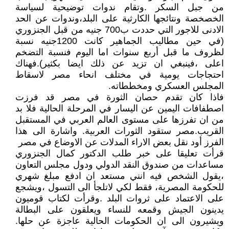
من جبل السكر .وتقام ندوات توضيحية لسياسة
الخصخصة ونتائجها الكارثية على البلد،وندوات عن الحد
الادنى للاجور التي حددت ب700 جنيه من قبل الجنزوري
(في حين مطاليب الجماهير كانت 1200جنيه نسبة
لظروف ما قبل أربع سنوات اما اليوم فنسبة التضخم
اعلى ،فينبغي ان تزيد عن ذلك ايضا بكثير).فهناك
احتجاجات يومية في مختلف انحاء مصر لاسقاط
المجلس العسكري ومخططاته.
فاذا كان تقدم حصان الثورة في مصر قد فرزت
اصطفافات اليمين عن اليسار في المرحلة الحالية فلا بد
من ان تفرزها على مستوى العالم العربي في المستقبل
القريب.مصر ستقود الثورات العربية. واشارة الى هذا
الفرز أود نقل بعض الاراء المدلات عن الاوضاع في مصر
قرأت تعليقا على خبر طلب الدكتور كمال الجنزوري
مساعدات من صندوق النقد الدولي ودول مجلس التعاون
،يقول الشخص فيه انني مستعد ان ادفع مبلغ شهري
للحكومة المصرية، فقط لكي لاتلجأ الى التسول ،ويشجع
على الاعتماد على ثروات البلد .وقرأت لكتاب قوميون
يدينون الجيش وقمعه للنساء ويعلقون على البطالة
ويشيرون الى ان الحكومات الحالية عاجزة عن حلها.