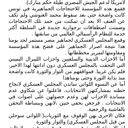
لامريكا لدعم الجيش المصري طيلة حكم مبارك).
فقمع هذه المؤسسة للاحتجاجات الجماهيرية في تونس
كانت واضحة حتى بعد سقوط محمد الغنوشي ولم تكف
عن العنف الا بعد ان تمكنت من خمد تلك الاحتجاجات
وضمنت اصطفافات برجوازية جديدة في السلطة أكثر
خدمة للنظام الرأسمالي العالمي من سابقتها .
وقمع المجلس العسكري لجماهير مصر مستمر لحد يومنا
هذا نتيجة اصرار الجماهير على فضح هذة المؤسسة
ومقاومتها لتمرير مخططاتها .
أما الاحزاب الدينية والسلفيين واحزاب الليبرال اليميني
التي التحقت بالمجلس العسكري دون ادانتها لهذا الاخير.
فلم يكن غريبا. فمواقفهم من الثوار والثورة كانت واضحة
منذ بداية الثورة وحتى يومناهذا
أما عن النسوة اللواتي ساندن المجلس العسكري لانجاح
خطته بمشاركتهن الانتخابات، فاعلنوا عن شكاوي عدم
مساندة الاحزاب لهن وعدم حصولهن على اصوات في
الانتخابات . فرجعن بخفي حنين ،لانهن وببساطة التحقن
بالفاشية والرجعية.
فكان الاحرى بهن الوقوف مع الثوريات( اللواتي سوحلن
من قبل المجلس العسكري) والثوار والثورة