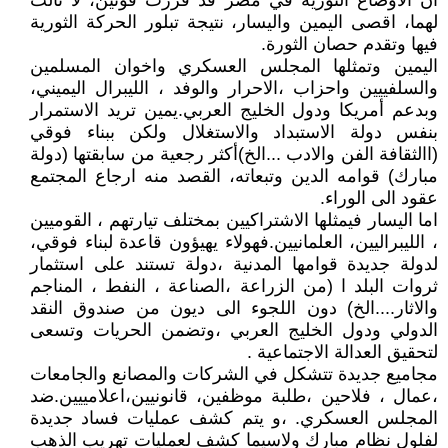
ان الاوضاع الثورية في مصر قد فرزت قوتين، لا ثالث
لهما، اقصى اليمين واليسار، نتيجة تبلور الحركة الثورية
فيها وتقدم حصان الثورة.
اليمين وتمثلها المجلس العسكري واخوان المسلمين
والسلفييين واحزاب ،الاحرار والوفد ، الليبرال اليميني،
وبدعم أمريكا ودول الخليج العربي.يمين تريد الاستمرار
بنفس دولة الاستبداد والاستغلال ولكن ببناء فوقي
(االثقافة الفن والادب ...الخ)أكثر رجعية من سابقتها (دولة
مبارك) قوامه الدين وتبعاته، القصد منه ارجاع المجتمع
عقود الى الوراء.
اما اليسار فيمثلها الاشتراكيين بمختلف تيارتهم ، القوميين
، الليبراليين، العلمانيين.فهولاء يهيؤون قاعدة لبناء فوقي،
لدولة جديدة قوامها المدنية ،دولة تستند على استثمار
ثروات البلد ا (من الزراعة ،الصناعة ، النفط ، المناجم
والاثار....الخ) دون اللجوء الى ديون من صندوق النقد
الدولي ودول الخليج العربي ،وتضمن الحريات وتسعى
لتحقيق العدالة الاجتماعية .
مجاميع جديدة تتشكل في الشركات والمصانع والجامعات
،عمال ، فلاحين ،طلبة موظفين، قانونيين،اعلامييين.ضد
المجلس العسكري. ،و يتم كشف عمليات فساد جديدة
لفلول نظام مبارك ولاسيما كشف لعمليات تهريب الذهب