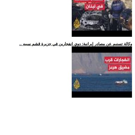
.. وكالة تسنيم عن مصادر إيرانية: دوي انفجارين في جزيرة قشم سببه