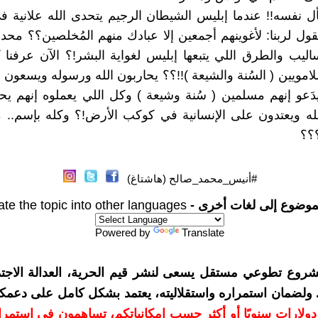
فسه!! عندما إبليس الشيطان الرجيم يتحدى الله علانية في
يقول لربنا: لأغوينهم أجمعين إلا عبادك منهم المُخلصين؟؟ م
اليب والطرق اللي يتبعها إبليس لغواية البشر!؟ الآن عرفنا
امويين ( السُنة والشيعة )!!؟؟ يحاربون الله ورسوله ويسعون
دَعو إنهم مسلمين ( سُنة وشيعة ) وكل اللي يعملوه إنهم يحا
ه ويعتدون على الإنسانية في كوكب الأرض!؟ وكله بإسم.. م
؟؟
#أنيس_محمد_صالح (هاشتاغ)
موضوع إلى لغات أخرى -
ate the topic into other languages
Powered by
Translate
شروع تطوعي مستقل يسعى لنشر قيم الحرية، العدالة الاجتم
. ولضمان استمراره واستقلاليته، يعتمد بشكل كامل على دعمك
دعمكم بمبلغ 10 دولارات سنويًا أو أكثر حسب إمكانياتكم، تساهمون في استم