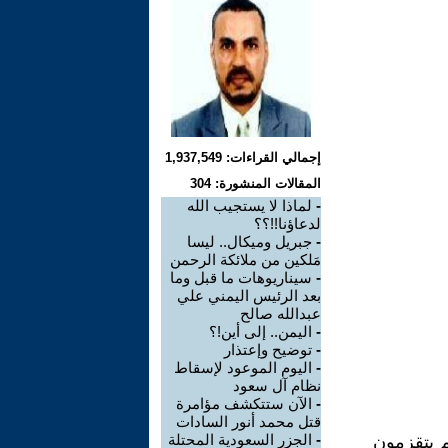
إجمالي القراءات: 1,937,549
المقالات المنشورة: 304
-
لماذا لا يستجيب الله
لدعاؤنا!!؟؟
-
جبريل وميكال.. ليسا
مَلكين من ملائكة الرحمن
-
سيناريوهات ما قبل وما
بعد الرئيس اليمني علي
عبدالله صالح
-
اليمن.. إلى أين!؟
-
توضيح وإعتذار
-
اليوم الموعود لإسقاط
نظام آل سعود
-
الآن ستتكشف مؤامرة
قتل محمد أنور السادات
-
الجزر السعودية المحتلة
م يتقزمون