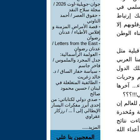
جوان-جويلية-اوت 2026 /
لسلمي في
مجلة سلاح النقد
ك إرتباط
-
حقوق العصر / أحمد
التاوتي
لوبهم إلا
-
قصة الأمراض المزمنة و
إفلاس الأطباء / عدنان
ناء الوطن
رضوان
Letters from the East /
-
عدنان رضوان
بلية مثل
-
العولمة الرأسمالية:
نا العربي
جدل المجرد والملموس /
فاخر جاسم
لك الدول
-
سياسة حفار الساق / د.
م وحريات
خالد زغريت
-
الطائفية المتغلغلة في
... آخرها
لبنان / حسين محمود
صالح
!!!؟؟؟
-
صدى دولي لكتاباتي: من
للعالم إن
إحدى أبرز مفكرات اليسار
الإيطالي إلى أ ... / رزكار
ة ومُخدرة
عقراوي
ءت نتائج
المزيد.....
عداء الله
المعجبين بنا على