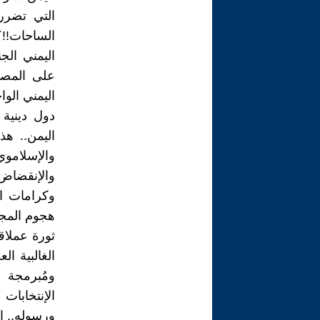
التي تضرر
الساحات!!
اليمني الج
على المصال
اليمني الوا
دول دينية
اليمن.. هذه
والإسلامو
والإنقضاض
وكرامات ال
هجوم المج
ثورة عملاق
الغالبية ا
ومُبرمجة 
الإنتخابات 
ورسوله.. إ