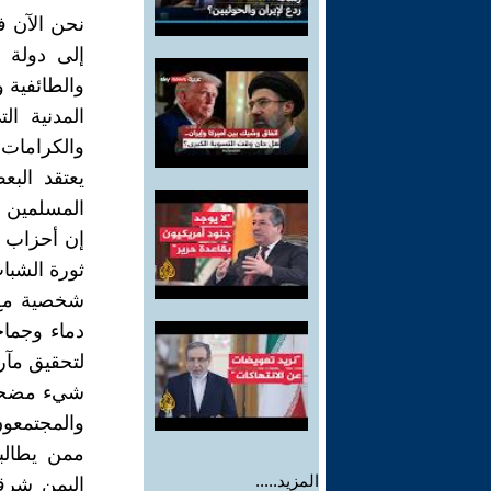
نحن الآن ف
إلى دولة ا
والطائفية 
المدنية ا
والكرامات!
يعتقد الب
المسلمين ف
إن أحزاب 
ثورة الشبا
شخصية مع 
دماء وجماج
لتحقيق مآر
شيء مضحك 
والمجتمعون
ممن يطالب
المزيد.....
اليمن شرق