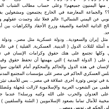
 منها اليمنيون جميعهم!! وعلى حساب مطالب الشباب ا
؟؟ والجماعة المعارضة في الخارج يجتمعون ومشغولين بف
نوبي عن اليمني الشمالي!! عالم فعلا تبلد وجمدت عقولهم وق
ح الذاتية الخاصة والضيقة وزرع الأحقاد والكراهيات بين أب
حد.
 مثل إيران والسعودية.. ودولة عسكرية مثل مصر.. ودولة ق
 أمثلة للثلاث الدول ( الدينية, العسكرية, القبلية ) في عالم
ي وكلها تجتمع على هتك حقوق وكرامات الإنسان في ت
 على ( الدولة المدنية ) التي مهمتها أن تحفظ حقوق وقي
إنسان في هذه الدول والحاكم والمحكوم أمام القانون سواء
لس العسكري الحاكم في مصر على مؤسسات المجتمع المدني
ة في تونس وثورة أخرى عملاقة في مصر... بس للأسف تبيَن 
لعظمى من الشعوب العربية والإسلاموية لازالت مُجهلة ومُضلل
على العدوان والحرب على الله وكتبه ورسله!! عندما جا
مخيبة للآمال تماما بصعود الإسلامويين ( السُنة والسلفيين ) أ
لى الحكم في تونس ومصر..