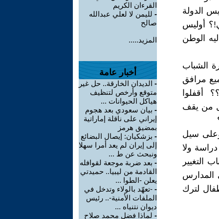
القرءان الكريم
س الدولة
-
لليمن لا لعلي عبدالله
صالح
ي!؟ أوليس
ليه الوطن
المزيد.....
ة الشباب
أخبار عامة
ميع مرافق
-
الديدان الخارقة.. حل غير
؟؟ أقفلوا
متوقع وأرخص لتنظيف
هياكل الحيوانات ...
كل من يقف
-
بيان سعودي بعد هجوم
إيراني على ناقلة إماراتية
بمضيق هرمز
وعلى سيل
-
بزشكيان: إيصال البضائع
إلى إيران لم يعد أمرا سهلا
دراسة ولا
ونبحث عن ط ...
 التغيير
-
بعد ضربة موجعة لقوافله
القادمة من ليبيا.. حميدتي
 المدارس
يعلن -الطوا ...
طفال لترك
-
-تعهّد بالولاء وتدخل في
الملفات الأمنية-.. رئيس
ديوان نتنياه ...
-
لماذا فضل محمد صلاح