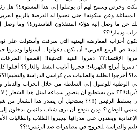
كت وخرص وسمح لهم أن يوصلوا إلى هذا المستوى!؟ هل رئي
مسائلة وعن سكوته!! حتى تحينوا له الفرصة بالربيع العرب
ك عن ما وصل إليه هؤلاء المتنفذون الفاسدون!؟ وما وصل إ
راب ودمار!!؟؟
تكون أحزاب المعارضة اليمنية التي سرقت وأستولت على ثور
مية في الربيع العربي!! أن تكون دعواتها... أستولوا ودمروا ج
مروا الإقتصاد؟؟ دمروا البنية التحتية!! إقطعوا الطرقات
دمروا أبراج الكهرباء!! فجروا أنابيب النفط والغاز؟؟ أقتلوا 
؟ أخرجوا الطلبة والطالبات من كراسي الدراسة والتعليم!!؟؟
عي الوطنية للوصول إلى السلطة من خلال الخراب والدمار 
أبرياء!!؟؟ من يستطيع أن يتصور سماعه لمثل هذا الشعار ( لا 
 يسقط الرئيس )!!؟؟ يستحيل أن يصدر هذا الشعار من شباب
منتمي للوطن!؟ ومن يتوقع أن يرى شباب ملثمين يدخلون إلى
والإعدادية ويعتدون على مدرائها ليجبروا الطلاب والطالبات الأ
ليم والدراسة للخروج في مظاهرات ضد الرئيس!!؟؟