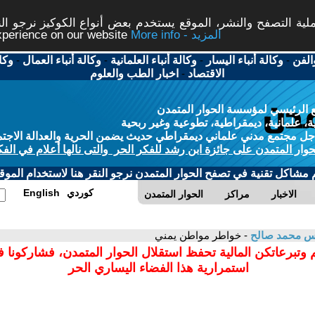
ة التصفح والنشر، الموقع يستخدم بعض أنواع الكوكيز نرجو النق
More info - المزيد
experience on our website
الفن
-
وكالة أنباء اليسار
-
وكالة أنباء العلمانية
-
وكالة أنباء العمال
-
وكا
الاقتصاد
-
اخبار الطب والعلوم
 الرئيسي لمؤسسة الحوار المتمدن
، علمانية، ديمقراطية، تطوعية وغير ربحية
ل مجتمع مدني علماني ديمقراطي حديث يضمن الحرية والعدالة الاجتم
حوار المتمدن على جائزة ابن رشد للفكر الحر والتى نالها أعلام في الفك
م مشاكل تقنية في تصفح الحوار المتمدن نرجو النقر هنا لاستخدام الموقع
كوردي
English
الاخبار
مراكز
الحوار المتمدن
يس محمد صالح
- خواطر مواطن يمني
 وتبرعاتكن المالية تحفظ استقلال الحوار المتمدن، فشاركونا 
استمرارية هذا الفضاء اليساري الحر