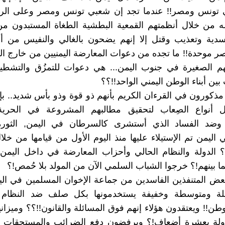
 تونس ومصر!! عندما تجد إن شعبي تونس ومصر وعلى الر
 من خلال أنظمتهم القمعية البطشية الطغاة المستبدون من 
دية وتعذيب وقتل إلا إنهم يضحون بالغالي والنفيس من 
 موحدة!! ما تجده من دعوات المعارضة اليمنيين من خارج ا
م الصغيرة في جنوب اليمن... هي دعوات للتمزُق والتشطير 
بين أبناء الوطن اليمني الواحد!!؟؟
مذكورون في القرءان الكريم بأنهم ذو قوة وذو بأس شديد.. بإ
ل أنواع الصِعاب لتحقيق مطالبهم المشروعة في الحرية 
ة وضد الفساد الذي أستشرى كالسرطان في اليمن, الثورة 
 اليمن تم الإستيلاء عليها منذ اليوم الأول من قيامها من خلا
؟ الدولة والنظام الحالي وأحزاب المعارضة في داخل اليمن
ا بينهم!؟ خرجوا الشباب السلمي الآن من المولد بلا حُمص!؟
بعض المتنفذين الفاسدين من جماعة الإخوان المسلمين في الي
يلة ومتوسطة وخفيفة يستخدمونها بكل صلف ضد النظام
طن!! ويعتقدون هؤلاء إنهم فوق المسائلة والقانون!!؟؟ وميزاني
لدولة بعشرة أضعاف!؟ ويرفضون دفع الضرائب والمستحقات لل