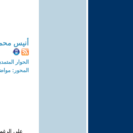
أنيس محم
الحوار المتمدن-العدد: 3601 - 2
المحور: مواض
على الرغم 