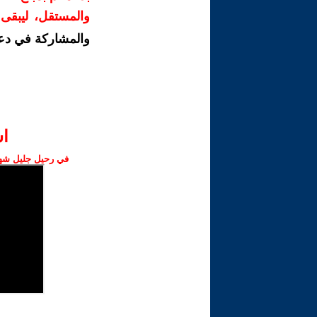
والمستقل، ليبقى ص
والمشاركة في دع
ا‫
في رحيل جليل شهبا