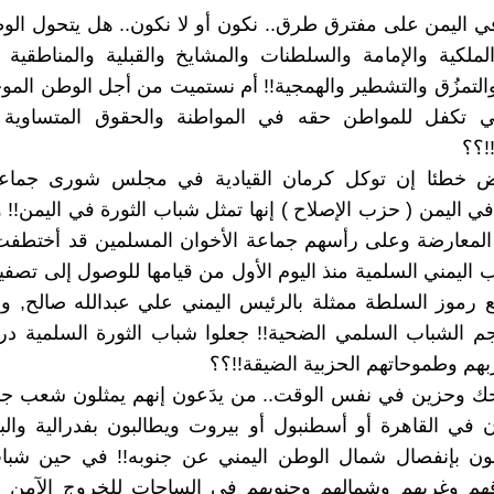
ي اليمن على مفترق طرق.. نكون أو لا نكون.. هل يتحول الو
لملكية والإمامة والسلطنات والمشايخ والقبلية والمناطقية 
والتمزُق والتشطير والهمجية!! أم نستميت من أجل الوطن الموح
لتي تكفل للمواطن حقه في المواطنة والحقوق المتساوية 
!؟؟
عض خطئا إن توكل كرمان القيادية في مجلس شورى جماعة
ي اليمن ( حزب الإصلاح ) إنها تمثل شباب الثورة في اليمن!! و
المعارضة وعلى رأسهم جماعة الأخوان المسلمين قد أختط
ب اليمني السلمية منذ اليوم الأول من قيامها للوصول إلى تصف
رموز السلطة ممثلة بالرئيس اليمني علي عبدالله صالح, 
م الشباب السلمي الضحية!! جعلوا شباب الثورة السلمية در
بهم وطموحاتهم الحزبية الضيقة!!؟؟
وحزين في نفس الوقت.. من يدَعون إنهم يمثلون شعب جن
 في القاهرة أو أسطنبول أو بيروت ويطالبون بفدرالية وال
ون بإنفصال شمال الوطن اليمني عن جنوبه!! في حين ش
هم وغربهم وشمالهم وجنوبهم في الساحات للخروج الآمن م