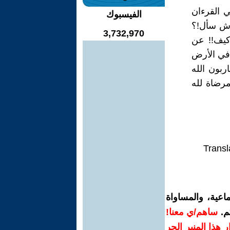
 القرءان
الفيسبوك
حدش سأل!؟
3,732,970
 كيف!! عن
 في الأرض
ربون الله
رضاة لله
Transl
اعية، والمساواة
م.
ساهم/ي معنا!
رار هذا المنبر الحر