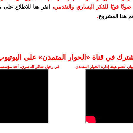
وتًا قويًا للفكر اليساري والتقدمي
،
انقر هنا للاطلاع على 
م هذا المشروع
.
شترك في قناة «الحوار المتمدن» على اليوتيوب
ز، عضو هيئة إدارة الحوار المتمدن
في رحيل شاكر الناصري، أحد مؤسسي 