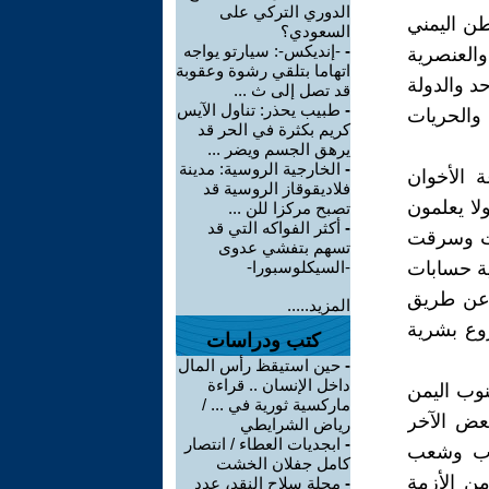
الدوري التركي على
طن اليمني
السعودي؟
-
-إنديكس-: سيارتو يواجه
والعنصرية
اتهاما بتلقي رشوة وعقوبة
د والدولة
قد تصل إلى ث ...
-
طبيب يحذر: تناول الآيس
والحريات
كريم بكثرة في الحر قد
يرهق الجسم ويضر ...
-
الخارجية الروسية: مدينة
 الأخوان
فلاديقوقاز الروسية قد
لا يعلمون
تصبح مركزا للن ...
-
أكثر الفواكه التي قد
فت وسرقت
تسهم بتفشي عدوى
ية حسابات
-السيكلوسبورا-
وعن طريق
المزيد.....
وع بشرية
كتب ودراسات
-
حين استيقظ رأس المال
داخل الإنسان .. قراءة
وب اليمن
ماركسية ثورية في ... /
بعض الآخر
رياض الشرايطي
-
ابجديات العطاء / انتصار
باب وشعب
كامل جفلان الخشت
ن الأزمة
-
مجلة سلاح النقد، عدد