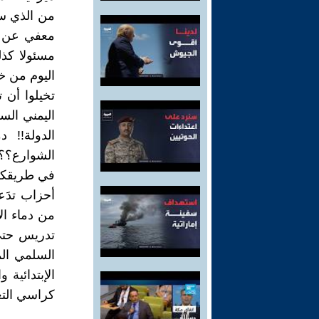
من الذي س
معفي عن ال
مسئولا كذل
اليوم من خ
تخيلوا أن 
اليمني السل
الدولة!! د
الشوارع؟؟ 
في طريقكم!
أحزاب تدَ
من دماء ال
تدريس حتى
السلمي ال
الإبتدائية 
كراسي التع