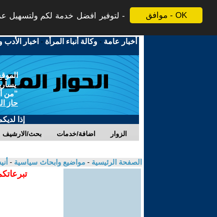
موافق - OK
لتوفير افضل خدمة لكم ولتسهيل عملي
أخبار عامة
-
وكالة أنباء المرأة
-
اخبار الأدب و
الموقع
يسارية
"من أج
حاز ال
إذا لديك
الزوار
اضافة/خدمات
بحث/الارشيف
الصفحة الرئيسية
-
مواضيع وابحاث سياسية
-
أن
تبرعاتكم