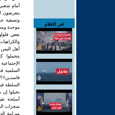
أمام شعبي
يتعرضون له
وتصفية جس
اخر الافلام
موحدة ومصر
بعض فلوله
والكراهيات 
أهل اليمن 
يتحملوا ك
الإجتماعي
السلمية في
فاسدين!!؟
السلطة فيم
تخيلوا إن 
أسلحة ثق
منجزات الو
ميزانية ا