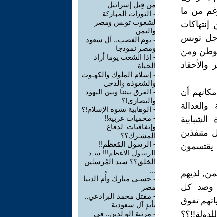
من قِبل إسرائيل
غم من ما
-
الثورات المباركة
لشعوب تونس ومصر
إنتهاكات
واليمن
أجل تونس
-
يوم الغضب.. آل سعود
ومصر نموذجا
لوطن ومن
-
إذا الشعب يوما أراد
والأحقاد
الحياة
-
إسلام الملوك والكهنوت
والشعوذة والدجل
مكانهم أن
-
الفرق بيننا وبين اليهود
والنصارى!؟
والعدالة
-
الوهابية تشوه الإسلام!؟
-
محميات عربية!!
الشبابية
وإتفاقيات الدفاع
ل متنفذين
المشترك؟؟
-
الرسول المُعظَم!!
 يقتسمون
الرسول الأعظم!!! سيد
الخلق؟؟ سيد المُرسلين
...
من, لديهم
-
حسني مبارك وأُم الدنيا
 وضد كل
مصر
-
مقتل محمد البرادعي..
اتهم تفوق
بأيدٍ آل سعودية
دولة!!؟؟
-
مرتبة الوالدين.. في