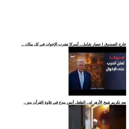
.. خارج الصندوق | حصار شامل.. أميركا تضرب الإخوان في كل مكان
.. بعد تكريم شيخ الأزهر له.. الطفل أنس يبدع في تلاوة القرآن بدو