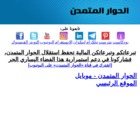
تابعونا على:
بودكاست
بنترست
تيلكرام
لينكدإن
الانستغرام
اليوتيوب
التويتر
الفيسبوك
تبرعاتكم وتبرعاتكن المالية تحفظ استقلال الحوار المتمدن،
فشاركونا في دعم استمرارية هذا الفضاء اليساري الحر
[اشترك في قناة ‫«الحوار المتمدن» على اليوتيوب]
الحوار المتمدن - موبايل
الموقع الرئيسي