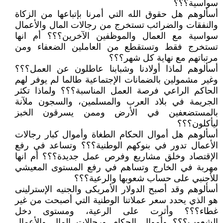
سواسية؟؟؟
أسألوهم هل حقوق الله التي أمرنا بإتباعها من الزكاة
والنفقات والضرائب تستخرج من رجالات المال والأعمال
سواسية مع العمال والموظفين الآخرين؟؟؟ أم انها
تستخرج فقط وتستقطع من العاملين الضعفاء ومن
مرتباتهم مع نهاية كل شهر؟؟؟
أسألوهم لماذا أولادنا وشبابنا عاطلون عن العمل؟؟؟
وغير مشمولين بالضمانات الإجتماعية طالما لم يوفر لهم
الحاكم الراعي فرصة العمل المناسبة؟؟؟ ولماذا تكثر
الجريمة في بلاد العرب والمسلمين، والسجون ملآنة
بالمستضعفين في الأرض وممن يسرقون الخبز
ليأكلون؟؟؟
أسألوهم هل أموال الحكام الطغاة وأموال كبار رجالات
الأعمال تدور في بنوكهم الوطنية؟؟؟ وتساعد في رفع
الإقتصاد وخلق مشاريع وفرص عمل جديدة؟؟؟ أم انها
مهربة في الخارج وتساهم في رفع المستوى المعيشي
للأجنبي على حساب شعوبها والرعية؟؟؟
أسألوهم وقد أصبح الدولار الأمريكى والجنيه الإسترلينى
هو الذي يحدد سعر عملاتنا الوطنية التي أصبحت من غير
غطاء؟؟؟ وأثرت على الرعية، ومستوى دخل
الشعوب؟؟؟ وأموال الحكام ورجالات المال والأعمال