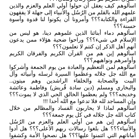
اسألوهم كيف يعقل أن حولوا أولي العلم والعزم والذين
علمهم الله بالقلم من الرُسُل والأنبياء إلى جهلة لا يفقهون
القراءة والكتابة؟؟؟ وأمرونا أن يكونوا لنا قدوة وأسوة
حسنة؟؟؟
اسألوهم دماء أبنائنا الذين علموهم دينا، هو ليس من
الإسلام في شيء؟؟؟ وراحوا ضحية هؤلاء ممن يدعون
أنهم أهل الذكر إن كنتم لا تعلمون؟؟؟
اسألوهم إين هم من القرآن الكريم والفرقان الكريم
وأوامرهم ونواهيهم؟؟؟
اسألوهم لمن التعظيم والعبادة من يوم الجمعة وأشركوا
مع الله جل جلاله وعظموا السيرة لرسله وأنبيائه وآل
البيت والصحابة والخلفاء الراشدين وهم ميتون..
والبخاري ومسلم (دين سادة قُريش) وفاطمة وعائشة
وخديجه؟؟؟ ولم يعظموا الخالق الحي الذي لا يموت؟؟؟
وإن المساجد لله فلا تدعوا مع الله أحدا !!!
اسألوهم لماذا لا يحاربون الفساد والمظالم من خلال
كتاب الله جل جلاله في كل يوم جمعة؟؟؟
اسألوهم إين هم من أولي العلم والعزم من الرُسُل
والأنبياء؟؟؟ هل بلغوا رسالات ربهم الأعلى؟؟؟ هل أدوا
أماناتهم التي ائتمنوا عليها؟؟؟ هل نصحوا الأمة وكشفوا