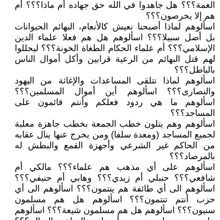
الغمة؟؟؟ هل جاهدوا في الله حق جهاده أم ماذا؟؟؟ أم
هم إلا يخرصون؟؟؟
اسألوهم لماذا أصبحنا نعيش كالأنعام، البهائم الحيوانات
بل أضل سبيلا؟؟؟ اسألوهم هل هم فعلا علماء الدين
الإسلامي؟؟؟ أم علماء الحكام الطغاة الخونة؟؟؟ ليحللوا
لهم قتل البهائم من الرعية قرابين وأكل أموال الناس
بالباطل؟؟؟
اسألوهم لماذا نتلقى المساعدات والإغاثة من اليهود
والنصارى؟؟؟ اسألوهم أين أموال المسلمين؟؟؟
اسألوهم ما هي ردود فعلكم وأنتم قائمون على
المساجد؟؟؟
اسألوهم وهم يتلون خطب الجمعة بخطب جاهزة معلبة
لجميع المساجد (ومعدة سلفا) ومن يخرج عنها ينال عقابه
من الحاكم غير الشرعي وأجهزة القمع والبطش له
بالمرصاد؟؟؟
اسألوهم على أي مذهب هم علماء؟؟؟ مالكي أم
شافعي؟؟؟ حنبلي أم زيدي؟؟؟ وهابي أم حنيفي؟؟؟
اسألوهم الى أي طائفة هم ينتمون؟؟؟ اسألوهم الى أي
حزب أنتم تنتمون؟؟؟ اسألوهم هل هم مسلمون
سنيون؟؟؟ اسألوهم هل هم مسلمون شيعة؟؟؟ اسألوهم