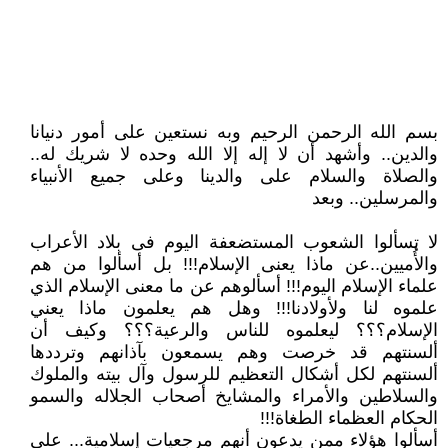
بسم الله الرحمن الرحيم وبه نستعين على أمور دنيانا
والدين.. وأشهد أن لا إله إلا الله وحده لا شريك له..
والصلاة والسلام على والدينا وعلى جميع الأنبياء
والمرسلين.. وبعد
لا تسألوا الشعوب المستضعفة اليوم فى بلاد الأعراب
والأُميين..عن ماذا يعنى الإسلام!!! بل أسألوا من هم
علماء الإسلام اليوم!!! أسألوهم عن ما معنى الإسلام الذي
علموه لنا ولأولادنا!!! وهل هم يعلمون ماذا يعني
الإسلام؟؟؟ ليعلموه للناس والرعية؟؟؟ وكيف أن
ألسنتهم قد خرصت وهم يسمعون بآذانهم وترددها
ألسنتهم لكل أشكال التعظيم للرسول وآل بيته والملوك
والسلاطين والأمراء والمشايخ أصحاب الجلاله والسمو
الحكام العظماء الطغاة!!!
أسألوا هؤلاء ممن يدعون أنهم مرجعيات إسلامية... على