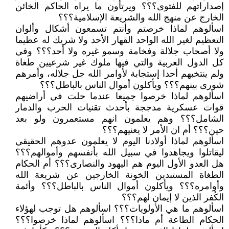
إصداراتهم للفتوى؟؟؟ ويرتأون ما يراه الحاكم الخائن
الخارج عن منهج الله والشريعة الإسلامية؟؟؟
اسألوهم لماذا خرصتم وأنتم تسمعون أشكال وألوان
التعظيم لغير الله الواحد القهار الأحد ولا شريك له عظيما
ولا أصحاب جلالة وفخامة وسمو غيره ولا أحد؟؟؟ وفي
كل الدول العربية والتي فيها ملوك غير شرعيين طغاة
ولم ينتخبهم أحدا إستجابة لأوامر الله جل جلاله، وأمرهم
شورى بينهم؟؟؟ ويأكلون أموال الناس بالباطل؟؟؟
اسألوهم لماذا خرصوا جميعا عندما حلت في أراضيهم
قوات عسكرية مدججة بأحدث تقنيات الحرب والدمار
الشامل؟؟؟ وهم يعلمون انهم مستعمرون ولو بعد
حين؟؟؟ أم ان الأمر لا يعنيهم؟؟؟
اسألوهم لماذا أولادنا اليوم لا يعلمون عدوهم الحقيقي
ليقاتلوا ويجاهدوا في سبيل الله بأنفسهم وأموالهم؟؟؟
هل العدو الأول اليوم هم اليهود والنصارى؟؟؟ أم الحكام
الطغاة المستبدين الخونة الخارجين عن شريعة الله
وأوامره؟؟؟ ويأكلون أموال الناس بالباطل؟؟؟ وأئمة
الكُفر الذين لا إيمان لهم؟؟؟
اسألوهم ما هي الأولويات؟؟؟ اسألوهم هل توجب لهؤلاء
الحكام الطاعة أم ماذا؟؟؟ اسألوهم لماذا خرصوا؟؟؟