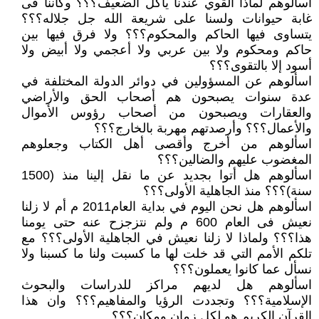
اسألوهم لماذا القوي عندنا يأكل الضعيف؟؟؟ وكأننا فى
غابة حيوانات ولسنا على شريعة الله جل جلاله؟؟؟
يتساوى فيها الحاكم والمحكوم؟؟؟ ولا فرق فيها بين
حاكم ومحكوم ولا بين عربي ولا أعجمي ولا أبيض ولا
أسود إلا بالتقوى؟؟؟
اسألوهم عن المسؤولين في دوائر الدولة المختلفة في
عدة سنوات يصبحون هم أصحاب الحق والأراضي
والعقارات ويصبحون من أصحاب رؤوس الأموال
والأعمال؟؟؟ وأرصدتهم مهربة بالخارج؟؟؟
اسألوهم من أخرج وأقصى أهل الكتاب وجعلوهم
المغضوب عليهم والضالين؟؟؟
اسألوهم هل أتوا بجديد عن ما نقل إلينا منذ (1500
سنة)؟؟؟ منذ الجاهلية الأولى؟؟؟
اسألوهم هل نحن اليوم في بداية العام2011 م أم لا زلنا
نعيش فى العام 600 م ولم نتزجزح عنه حتى يومنا
هذا؟؟؟ ولماذا لا زلنا نعيش في الجاهلية الأولى؟؟؟ مع
تلكم الأمم التي قد خلت لها ما كسبت ولنا ما كسبنا ولا
نسأل عما كانوا يعملون؟؟؟
اسألوهم هل لديهم مراكز للدراسات والبحوث
الإسلامية؟؟؟ وتجددت الرؤيا والمفاهيم؟؟؟ وان هذا
القرآن الكريم هو لكل زمان ومكان؟؟؟