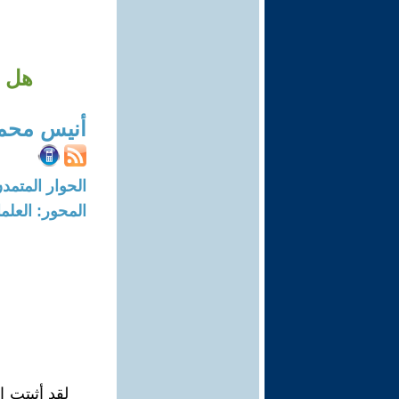
هل ا
أنيس محم
الحوار المتمدن-العدد: 2717 - 09
المحور: العلما
لقد أثبتت ا