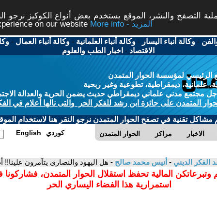
ة التصفح والنشر، الموقع يستخدم بعض أنواع الكوكيز نرجو النق
More info - المزيد
experience on our website
الفن
-
وكالة أنباء اليسار
-
وكالة أنباء العلمانية
-
وكالة أنباء العمال
-
وكا
الاقتصاد
-
اخبار الطب والعلوم
 الرئيسي لمؤسسة الحوار المتمدن
، علمانية، ديمقراطية، تطوعية وغير ربحية
ل مجتمع مدني علماني ديمقراطي حديث يضمن الحرية والعدالة الاجتم
حوار المتمدن على جائزة ابن رشد للفكر الحر والتى نالها أعلام في الفك
م مشاكل تقنية في تصفح الحوار المتمدن نرجو النقر هنا لاستخدام الموقع
كوردي
English
الاخبار
مراكز
الحوار المتمدن
د الفكر الديني
-
أنيس محمد صالح
- هل اليهود والنصارى يتآمرون علينا!! أ
 وتبرعاتكن المالية تحفظ استقلال الحوار المتمدن، فشاركونا 
استمرارية هذا الفضاء اليساري الحر