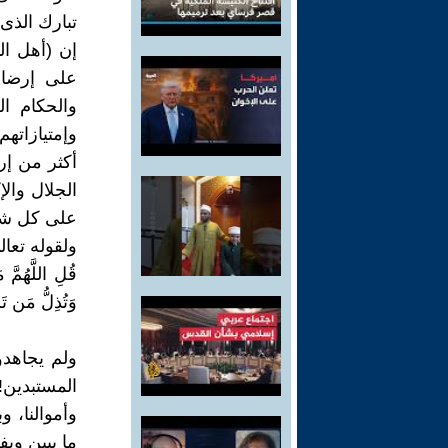
تبارك الذى نز
إن (أهل ال
على إرضاء
والحكام ا
وإمتيازاتهم
أكثر من إر
الجلال وال
على كل شي
ولقوله تعال
قُلِ اللَّهُمَّ 
وَتُذِلُّ مَن تَشَا
ولم يجاهدو
المستبدين!!
وأموالنا، و
ما يبين ويف