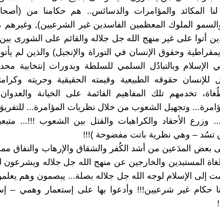
نا المكائد والمؤامرات والدسائس.. هم حكامنا من (أصحاب
السمو الملوك المعظمين الفاسدين غير الشرعيين), وغيرهم 
ين أتوا على غير منهج الله جل جلاله والقائم على الشورى بين 
يمقراطية وحقوق الإنسان في التوراة والإنجيل) والذين لم يأتو
 الإسلام وبالتبادُل السلمي للسلطة وبدورات إنتخابية مح
للإنسان حقوقه الطبيعية وقيمته الحقيقية وحريته وكرامته
طُغاة، تخدمهم تلك المفاهيم القائمة على الخيانة والعدوان
ؤامرة... وتجهيل الشعوب من خلال نظريات المؤامرة... للتفريق
.. وزرع الأحقاد والكراهيات والقتل بين الشعوب !!!... متبع
تسُد – وهي نظرية باتت مفضوحة )!!!
لى بعض المدَعين من أشد الكُفر والشقاق والإرهاب والنفاق م
غاة المستبدين والخارجين عن منهج الله جل جلاله ويشرعون ل
ت إلى الإسلام لوجه الله جل جلاله بصلة... يبصمون وهم يعلمون
نا حكام غير شرعيين!!! وأدعوا بها على إستعمار وهمي – إس