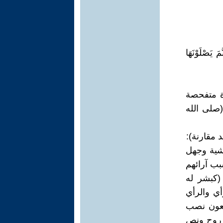
مَةَ اللّهِ كُفْراً وَأَحَلُّواْ قَوْمَهُمْ دَارَ الْبَوَارِ {28} جَهَنَّمَ يَصْلَوْنَهَا
رة متفحصة
صلى الله
د مقارنة):
فشية وجهل
بب آرائهم
(كبشر له
أي والرأي
ضعون نصب
و روح ونص