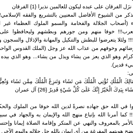
َل الفرقان على عبده ليكون للعالمين نذيرا {1} الفرقان
ذكر من الشيوخ الأفاضل المعنيين بالتشريع والفقه الإسلامي!
 (أصحاب الجلالة والفخامة والسمو الملوك العظماء غير ا
لعرب!!! خوفا منهم ومن جورهم وبطشهم وليحافظوا على
!!! ولئلا يتعرضوا للبطش والتنكيل والمهانة والإذلال والسجون و
ضائهم وخوفهم من عذاب الله عز وجل (الملك القدوس الواحد
إكرام وهو الذي يعز من يشاء ويذل من يشاء... وهو الذي بيده 
ء قدير).
ى:
مَالِكَ الْمُلْكِ تُؤْتِي الْمُلْكَ مَن تَشَاء وَتَنزِعُ الْمُلْكَ مِمَّن تَشَاء وَتُعِ
ء بِيَدِكَ الْخَيْرُ إِنَّكَ عَلَىَ كُلِّ شَيْءٍ قَدِيرٌ {26} آل عمران
ا في الله حق جهاده نصرةً لدين الله خوفا من الملوك والحك
! كما أمرنا الله بإتباع منهج الله والإيمان به والجهاد في سبي
بالأمر بالمعروف والنهي عن المنكر وإقامة الصلاة إيمانا وإحتسا
ضح هويتهم المفرغة من أي إيمان بالله جل جلاله واليوم الآخر.