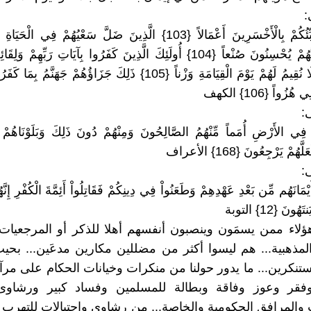
:
قُلْ هَلْ نُنَبِّئُكُمْ بِالْأَخْسَرِينَ أَعْمَالاً {103} الَّذِينَ ضَلَّ سَعْيُهُمْ فِي ا
يَحْسَبُونَ أَنَّهُمْ يُحْسِنُونَ صُنْعاً {104} أُولَئِكَ الَّذِينَ كَفَرُوا بِآيَاتِ رَبِّهِ
أَعْمَالُهُمْ فَلَا نُقِيمُ لَهُمْ يَوْمَ الْقِيَامَةِ وَزْناً {105} ذَلِكَ جَزَاؤُهُمْ جَهَ
زُواً {106} الكهف
:
ْ فِي الأَرْضِ أُمَماً مِّنْهُمُ الصَّالِحُونَ وَمِنْهُمْ دُونَ ذَلِكَ وَبَلَوْنَاهُمْ 
هُمْ يَرْجِعُونَ {168} الأعراف
:
َيْمَانَهُم مِّن بَعْدِ عَهْدِهِمْ وَطَعَنُواْ فِي دِينِكُمْ فَقَاتِلُواْ أَئِمَّةَ الْكُفْرِ إِنَّهُ
ُونَ {12} التوبة
ؤلاء ممن يسمَون وينصبون أنفسهم أهلا للذكر أو المرجعيات 
المذهبية... هم ليسوا أكثر من مضللين مكارين مدعَين... بحي
تنكرين... ما يدور حولنا من منكرات وخيانات الحكام على م
 وفقر وعوز وفاقة وبطالة للمسلمين وفساد كبير ورشا
المرافق الحكومية والخاصة... من رشاوى وإحتيالات للتهرب