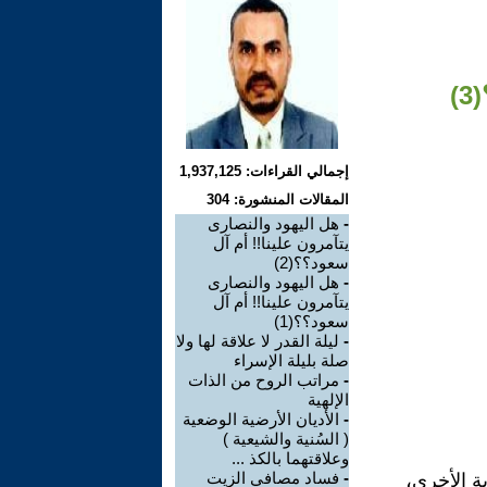
)
إجمالي القراءات: 1,937,125
المقالات المنشورة: 304
-
هل اليهود والنصارى
يتآمرون علينا!! أم آل
سعود؟؟(2)
-
هل اليهود والنصارى
يتآمرون علينا!! أم آل
سعود؟؟(1)
-
ليلة القدر لا علاقة لها ولا
صلة بليلة الإسراء
-
مراتب الروح من الذات
الإلهية
-
الأديان الأرضية الوضعية
( السُنية والشيعية )
وعلاقتهما بالكذ ...
-
فساد مصافي الزيت
ة الأخرى،