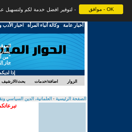
موافق - OK
لتوفير افضل خدمة لكم ولتسهيل عملي
أخبار عامة
-
وكالة أنباء المرأة
-
اخبار الأدب و
الموقع
يسارية
"من أج
حاز ال
إذا لديك
الزوار
اضافة/خدمات
بحث/الارشيف
الصفحة الرئيسية
-
العلمانية، الدين السياسي ونق
تبرعاتكم