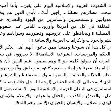
 الشعوب العربية والإسلامية اليوم على يقين... بأنها أص
أصبحت مصائرهم معلقة... راجين أملا... بأيدي الذين هم يت
عدوانيين والمستعمرين والمتآمرين من اليهود والنصارى في
المغلقة في كل من أمريكا وأوروبا... للتآمر على شعوبهم
ة المضللة!!! وليحافظوا على عروشهم وقصورهم وسراياهم و
يَم والحريات والكرامات العربية والإنسانية !!!
 كل هذا أن شيوخنا ومفتينا ممن يدَعون أنهم أهل الذكر ا
كم والمرجعيات.. الشرعية الاسلامية!!! لا يجرؤون في بلدا
لعرب أن يقولوا كلمة حق!!! وهم يعلمون علم اليقين بأن هذ
ا إياه منذ صغرنا هو إسلام يخدم دكتاتورية وبطش وتآمروجبر
حاب الجلالة والفخامة والسمو الملوك العظماء غير الشرعيين
لذي لا يمت الى الإسلام الحقيقي (لوجه الله جل جلاله) بصلة!!!
مسلمون في البلدان العربية والإسلامية اليوم.. لا يستطيعون ال
طل.. والصدق والكذب.. والحلال والحرام.. والإسلام والإيمان..
لهدى والضلال.. والإنسان والحيوان (إلا من رحم الله)!!!
: