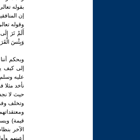
بقوله تعالى
إن المنافقين
وقوله تعالى
وَبِئْسَ الْقَرَارُ {29} 
وبحكم أننا
إلى كيف يع
عليه وسلم) 
نأخد مثلا ف
حيث لا نجد
وتخلف وفسا
ومعتقداته
قيمة) ويست
الآخر بنظ
أعينهم وأو