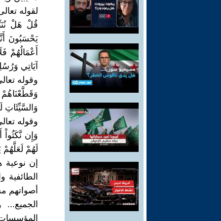
لقوله تعالى
آيَاتِي وَرُسُلِي هُ
وقوله تعالى
وَقَطَّعْنَاهُم
وَالسَّيِّئَاتِ لَعَلَّ
وقوله تعالى
وَإِن نَّكَثُواْ أ
لَهُمْ لَعَلَّهُمْ يَنتَه
إن نوعية ه
الطائفية و
أصواتهم مس
الجميع...
المؤسسات و