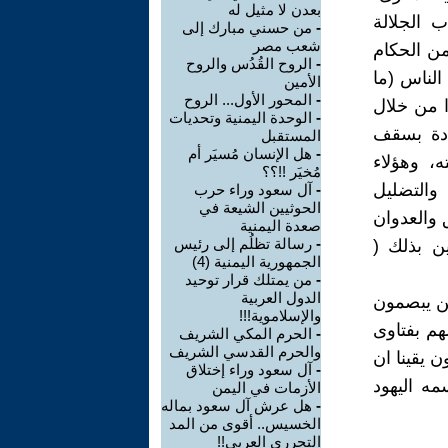
بعدن لا مثيل له
 الجلالة
-
من حسني مبارك إلى
شعب مصر
من الحكام
-
الروح القُدُس والروح
الناس (ما
الأمين
-
المحور الأول... الروح
ا من خلال
-
الوحدة اليمنية وتحديات
ددة بسقف
المستقبل
-
هل الإنسان مُسيَر أم
، وهؤلاء
مُخيَر !!؟؟
 والتضليل
-
آل سعود وراء حرب
الحوثيين الشيعة في
 والعدوان
صعدة اليمنية
-
رسالة تظلُم إلى رئيس
ين بذلك (
الجمهورية اليمنية (4)
-
من يمتلك قرار توحيد
الدول العربية
من يبصمون
والإسلاموية!!!
هم بفتاوى
-
الحرم المكي الشريف
والحرم القدسي الشريف
 يقينا ان
-
آل سعود وراء إختلاق
مه اليهود
الأزمات في اليمن
-
هل عرش آل سعود بماله
الخسيس.. أقوى من المد
التحرري العربي!!