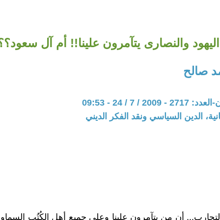
ليهود والنصارى يتآمرون علينا!! أم آل سعود؟؟(3
د صالح
20 / 7 / 24 - 09:53
نية، الدين السياسي ونقد الفكر الديني
لتجارب... أن من يتآمرون علينا وعلى جميع أهل الكُتُب السماوي