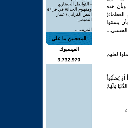
-
التواصل الحضاري
 وبأن هذه
ومفهوم الحداثة في قراءة
العظماء)
النص القراني / عمار
التميمي
أن يسمَوا
المزيد.....
الحسنى...
المعجبين بنا على
الفيسبوك
لوا لعلهم
3,732,970
وْ يُصَلَّبُواْ
ُنْيَا وَلَهُمْ