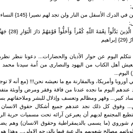
:
 في الدرك الأسفل من النار ولن تجد لهم نصيرا {145} النساء
:
أَلَمْ تَرَ إِلَى الَّذِينَ بَدَّلُواْ نِعْ
إبراهيم
 نتكلم اليوم عن حوار الأديان والحضارات... دعونا ننظر نظ
يش أهل الكتاب من اليهود والنصارى من اُمة سيدنا محمد (
اليوم...
ي أوروبا وأمريكا، وبالمقارنة مع ما نعيشه نحن!!! (مع أنه لا توج
 عندهم اليوم ما نجده عندنا من فاقة وفقر ومرض وأوبئة مت
د كبير... وقهر ومظالم وتعسف وإذلال للبشر وملاحقاتهم بس
م... وفوق كل ذلك نجد عندهم جميع أشكال حقوق الانسان 
طيع المجتمع لديهم أن يعبرعن آرائه تحت مسميات حرية الر
ام شوروي (ما يسمى بالديمقراطية وحقوق الانسان) وهم ي
لوياتهم مصالح شعوبهم والرعية فيها بالدرجه الاولى... وهذا ه