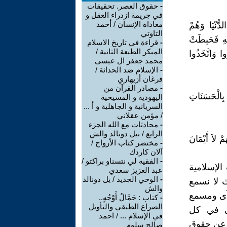
-
حقوق العصر. تحقيقات
في جريمة ازدراء العقل و
معاداة الإنسان / أحمد
لْحَيَاةِ الدُّنْيَا وَهُمْ
التاوتي
مْ وَلِقَائِهِ فَحَبِطَتْ
-
قراءة في تاريخ الاسلام
المبكر الطبعة الثانية /
نَّمُ بِمَا كَفَرُوا وَاتَّخَذُوا
محمد جعفر ال عيسى
-
الإسلام ضد الحداثة /
فرغان أزيهاري
-
مصادر القرآن من
بِالْحَسَنَاتِ
اليهودية و المسيحية
السريانية و الجاهلية و أ ...
/ مؤمن عقلاني
-
محادثات مع الله الجزء
الرابع / نيل دونالد والش
مْ لاَ أَيْمَانَ
-
مختصر كتاب الأرواح /
آلان كاردك
-
الفقيه لي نتسناو براكتو /
الإسلامية
عبد العزيز سعدي
-
الوحي الجديد / يل دونالد
ث لا نسمع
والش
رآى ومسمع
-
كتاب : حَمَّالُ أَوْجُهٍ..
الصراع الطبقي والتأويل
وى في كل
في الإسلام ... / احمد
 عن حقوق
صالح سلوم