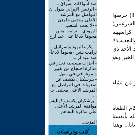
ضد انتهاكات إسرائ ...
-
الرئيس الإيراني يقول إن
التواصل مع المرشد
!!) حرصوا
الأعلى مجتبى خامنئ ...
لشرعيين)
-
-لا يحب الشعب
اليهودي-.. ترامب يشن
 كراسيهم
هجومًا لاذعًا على عبدالرح
التعذيب!!!
...
-
-يكره اليهود وإسرائيل-..
 الأحد ذي
ترامب يشن -هجوماً لاذعاً-
الخير وهو
ضد عبدالر ...
-
أحزاب مسيحية تحذر في
مذكرة احتجاج من تغيير
ديموغرافي في سهل ...
-
بيزشكيان يكشف عن
زُّ مَن تَشَاء
صعوبات في التواصل مع
المرشد الأعلى مجتبى خا
...
-
بزشكيان يكشف كواليس
موافقة المرشد الأعلى
ام الطغاة
على مذكرة التفاهم
له بأنفسنا
المزيد.....
با... وهذا
كتب ودراسات