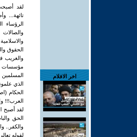
لقد أصبحت
تائهة... و
الرؤساء ال
والصالات 
والاسلامي
الحقوق والق
والغريب في
مؤسسات الح
المسلمين ا
اخر الافلام
الذي علمون
الحكام (اص
العرب!!! وا
لقد أصبح ال
الحق والبا
والكفر.. وا
لقوله تعالى