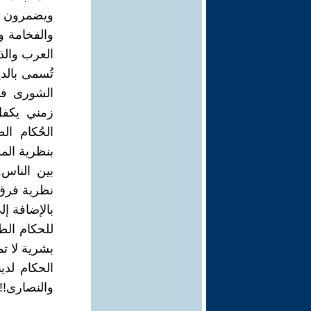
ويضمرون ل
والفخامة و
العرب والذ
تُسمى بالد
الشورى في
زمني يكفل 
الحُكام ال
بنظرية الم
بين الناس.
نظرية فرق 
بالإضافة إ
للحكام الط
بشرية لا تم
الحكام لدي
والنصارى!!!