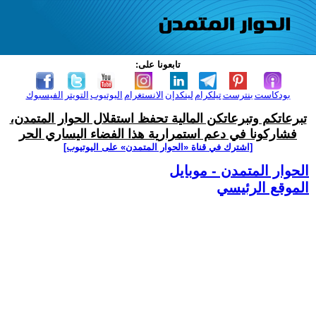
تابعونا على:
بودكاست
بنترست
تيلكرام
لينكدإن
الانستغرام
اليوتيوب
التويتر
الفيسبوك
تبرعاتكم وتبرعاتكن المالية تحفظ استقلال الحوار المتمدن،
فشاركونا في دعم استمرارية هذا الفضاء اليساري الحر
[اشترك في قناة ‫«الحوار المتمدن» على اليوتيوب]
الحوار المتمدن - موبايل
الموقع الرئيسي