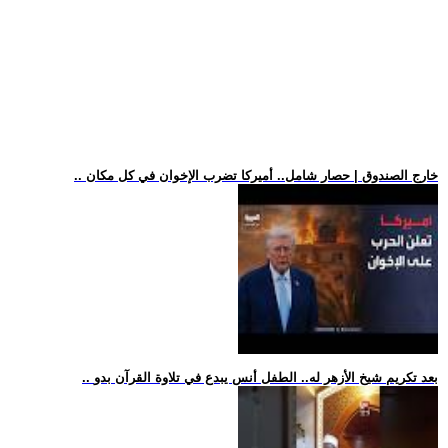
.. خارج الصندوق | حصار شامل.. أميركا تضرب الإخوان في كل مكان
.. بعد تكريم شيخ الأزهر له.. الطفل أنس يبدع في تلاوة القرآن بدو