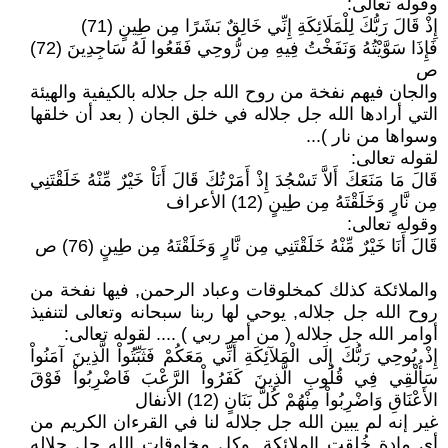
وقوله تعالى:
إِذْ قَالَ رَبُّكَ لِلْمَلَائِكَةِ إِنِّي خَالِقٌ بَشَرًا مِن طِينٍ (71)
فَإِذَا سَوَّيْتُهُ وَنَفَخْتُ فِيهِ مِن رُّوحِي فَقَعُوا لَهُ سَاجِدِينَ (72)
ص
والجان فيهم نفخة من روح الله جل جلاله بالكيفية والهيئة
التي أرادها الله جل جلاله في خلق الجان ( بعد أن خلقها
وسواها من نار )...
لقوله تعالى:
قَالَ مَا مَنَعَكَ أَلاَّ تَسْجُدَ إِذْ أَمَرْتُكَ قَالَ أَنَاْ خَيْرٌ مِّنْهُ خَلَقْتَنِي
مِن نَّارٍ وَخَلَقْتَهُ مِن طِينٍ (12) الأعراف
وقوله تعالى:
قَالَ أَنَا خَيْرٌ مِّنْهُ خَلَقْتَنِي مِن نَّارٍ وَخَلَقْتَهُ مِن طِينٍ (76) ص
والملائكة كذلك كمخلوقات وعباد الرحمن, فيها نفخة من
روح الله جل جلاله, يوحي لها ربنا سبحانه وتعالى لتنفيذ
أوامر الله جل جلاله ( من أمر ربي ) .... لقوله تعالى:
إِذْ يُوحِي رَبُّكَ إِلَى الْمَلآئِكَةِ أَنِّي مَعَكُمْ فَثَبِّتُواْ الَّذِينَ آمَنُواْ
سَأُلْقِي فِي قُلُوبِ الَّذِينَ كَفَرُواْ الرَّعْبَ فَاضْرِبُواْ فَوْقَ
الأَعْنَاقِ وَاضْرِبُواْ مِنْهُمْ كُلَّ بَنَانٍ (12) الأنفال
غير إنه لم يبين الله جل جلاله لنا في القرءان الكريم من
أي مادة خُلقت الملائكة, وكل مخلوقات الله جل جلاله