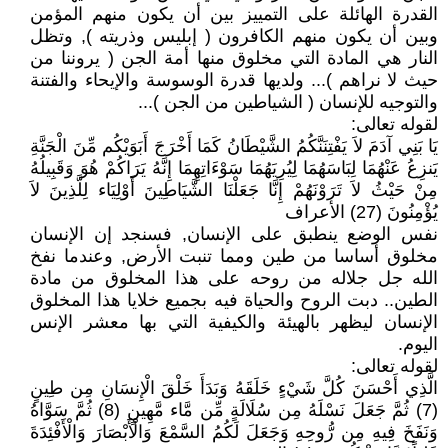
القدرة الهائلة على التمييز بين أن يكون منهم المؤمن
وبين أن يكون منهم الكافرون ( إبليس وذريته ), وتظل
النار هي المادة التي مخلوق منها أمة الجن ( يروننا من
حيث لا نراهم )... ولديها قدرة الوسوسة والإيحاء والفتنة
والتوجيه للإنسان ( الشياطين من الجن )...
لقوله تعالى:
يَا بَنِي آدَمَ لاَ يَفْتِنَنَّكُمُ الشَّيْطَانُ كَمَا أَخْرَجَ أَبَوَيْكُم مِّنَ الْجَنَّةِ
يَنزِعُ عَنْهُمَا لِبَاسَهُمَا لِيُرِيَهُمَا سَوْءَاتِهِمَا إِنَّهُ يَرَاكُمْ هُوَ وَقَبِيلُهُ
مِنْ حَيْثُ لاَ تَرَوْنَهُمْ إِنَّا جَعَلْنَا الشَّيَاطِينَ أَوْلِيَاء لِلَّذِينَ لاَ
يُؤْمِنُونَ (27) الأعراف
نفس الوضع ينطبق على الإنسان, فسنجد إن الإنسان
مخلوق أساسا من طين ومما تنبت الأرض, وعندما نفخ
الله جل جلاله من روحه على هذا المخلوق من مادة
الطين.. دبت الروح والحياة فيه بجميع خلايا هذا المخلوق
الإنسان ليظهر بالهيئة والكيفية التي بها معشر الإنس
اليوم.
لقوله تعالى:
الَّذِي أَحْسَنَ كُلَّ شَيْءٍ خَلَقَهُ وَبَدَأَ خَلْقَ الْإِنسَانِ مِن طِينٍ
(7) ثُمَّ جَعَلَ نَسْلَهُ مِن سُلَالَةٍ مِّن مَّاء مَّهِينٍ (8) ثُمَّ سَوَّاهُ
وَنَفَخَ فِيهِ مِن رُّوحِهِ وَجَعَلَ لَكُمُ السَّمْعَ وَالْأَبْصَارَ وَالْأَفْئِدَةَ