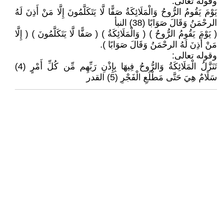
وقوله تعالى:
يَوْمَ يَقُومُ الرُّوحُ وَالْمَلَائِكَةُ صَفًّا لَّا يَتَكَلَّمُونَ إِلَّا مَنْ أَذِنَ لَهُ
الرحْمَنُ وَقَالَ صَوَابًا (38) النبأ
( يَوْمَ يَقُومُ الرُّوحُ ) ( وَالْمَلَائِكَةُ ) ( صَفًّا لَّا يَتَكَلَّمُونَ ) ( إِلَّا
مَنْ أَذِنَ لَهُ الرحْمَنُ وَقَالَ صَوَابًا ).
وقوله تعالى:
تَنَزَّلُ الْمَلَائِكَةُ وَالرُّوحُ فِيهَا بِإِذْنِ رَبِّهِم مِّن كُلِّ أَمْرٍ (4)
سَلَامٌ هِيَ حَتَّى مَطْلَعِ الْفَجْرِ (5) القدر