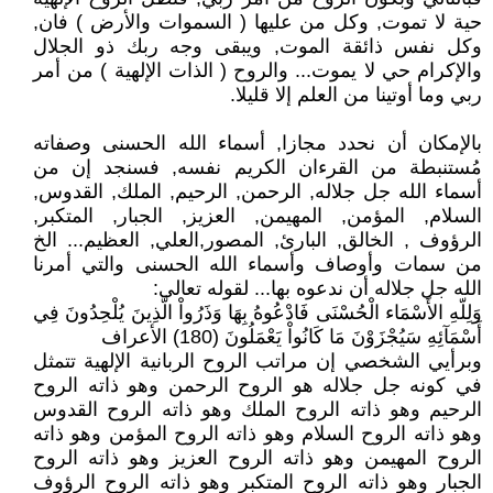
حية لا تموت, وكل من عليها ( السموات والأرض ) فان,
وكل نفس ذائقة الموت, ويبقى وجه ربك ذو الجلال
والإكرام حي لا يموت... والروح ( الذات الإلهية ) من أمر
ربي وما أوتينا من العلم إلا قليلا.
بالإمكان أن نحدد مجازا, أسماء الله الحسنى وصفاته
مُستنبطة من القرءان الكريم نفسه, فسنجد إن من
أسماء الله جل جلاله, الرحمن, الرحيم, الملك, القدوس,
السلام, المؤمن, المهيمن, العزيز, الجبار, المتكبر,
الرؤوف , الخالق, البارئ, المصور,العلي, العظيم... الخ
من سمات وأوصاف وأسماء الله الحسنى والتي أمرنا
الله جل جلاله أن ندعوه بها... لقوله تعالى:
وَلِلّهِ الأَسْمَاء الْحُسْنَى فَادْعُوهُ بِهَا وَذَرُواْ الَّذِينَ يُلْحِدُونَ فِي
أَسْمَآئِهِ سَيُجْزَوْنَ مَا كَانُواْ يَعْمَلُونَ (180) الأعراف
وبرأيي الشخصي إن مراتب الروح الربانية الإلهية تتمثل
في كونه جل جلاله هو الروح الرحمن وهو ذاته الروح
الرحيم وهو ذاته الروح الملك وهو ذاته الروح القدوس
وهو ذاته الروح السلام وهو ذاته الروح المؤمن وهو ذاته
الروح المهيمن وهو ذاته الروح العزيز وهو ذاته الروح
الجبار وهو ذاته الروح المتكبر وهو ذاته الروح الرؤوف