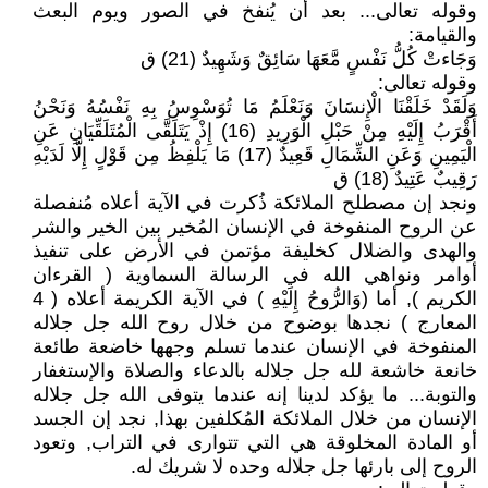
وقوله تعالى... بعد أن يُنفخ في الصور ويوم البعث
والقيامة:
وَجَاءتْ كُلُّ نَفْسٍ مَّعَهَا سَائِقٌ وَشَهِيدٌ (21) ق
وقوله تعالى:
وَلَقَدْ خَلَقْنَا الْإِنسَانَ وَنَعْلَمُ مَا تُوَسْوِسُ بِهِ نَفْسُهُ وَنَحْنُ
أَقْرَبُ إِلَيْهِ مِنْ حَبْلِ الْوَرِيدِ (16) إِذْ يَتَلَقَّى الْمُتَلَقِّيَانِ عَنِ
الْيَمِينِ وَعَنِ الشِّمَالِ قَعِيدٌ (17) مَا يَلْفِظُ مِن قَوْلٍ إِلَّا لَدَيْهِ
رَقِيبٌ عَتِيدٌ (18) ق
ونجد إن مصطلح الملائكة ذُكرت في الآية أعلاه مُنفصلة
عن الروح المنفوخة في الإنسان المُخير بين الخير والشر
والهدى والضلال كخليفة مؤتمن في الأرض على تنفيذ
أوامر ونواهي الله في الرسالة السماوية ( القرءان
الكريم ), أما (وَالرُّوحُ إِلَيْهِ ) في الآية الكريمة أعلاه ( 4
المعارج ) نجدها بوضوح من خلال روح الله جل جلاله
المنفوخة في الإنسان عندما تسلم وجهها خاضعة طائعة
خانعة خاشعة لله جل جلاله بالدعاء والصلاة والإستغفار
والتوبة... ما يؤكد لدينا إنه عندما يتوفى الله جل جلاله
الإنسان من خلال الملائكة المُكلفين بهذا, نجد إن الجسد
أو المادة المخلوقة هي التي تتوارى في التراب, وتعود
الروح إلى بارئها جل جلاله وحده لا شريك له.