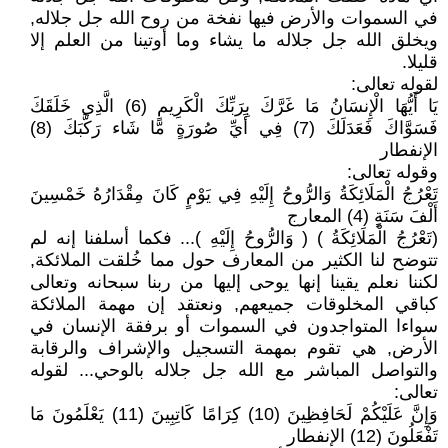
في السموات والأرض فيها نفخة من روح الله جل جلاله,
ويخلق الله جل جلاله ما يشاء وما أوتينا من العلم إلا
قليلا.
لقوله تعالى:
يَا أَيُّهَا الْإِنسَانُ مَا غَرَّكَ بِرَبِّكَ الْكَرِيمِ (6) الَّذِي خَلَقَكَ
فَسَوَّاكَ فَعَدَلَكَ (7) فِي أَيِّ صُورَةٍ مَّا شَاء رَكَّبَكَ (8)
الإنفطار
وقوله تعالى:
تَعْرُجُ الْمَلَائِكَةُ وَالرُّوحُ إِلَيْهِ فِي يَوْمٍ كَانَ مِقْدَارُهُ خَمْسِينَ
أَلْفَ سَنَةٍ (4) المعارج
(تَعْرُجُ الْمَلَائِكَةُ ) ( وَالرُّوحُ إِلَيْهِ )... فكما أسلفنا إنه لم
تتوضح لنا الكثير من المعارف حول مما خُلقت الملائكة,
لكننا نعلم يقينا إنها يوحى إليها من ربنا سبحانه وتعالى
كباقي المخلوقات جميعهم, ونعتقد إن مهمة الملائكة
سواءا المتواجدون في السموات أو برفقة الإنسان في
الأرض, هي تقوم بمهمة التسجيل والإشراف والرقابة
والتواصل المباشر مع الله جل جلاله بالوحي... لقوله
تعالى:
وَإِنَّ عَلَيْكُمْ لَحَافِظِينَ (10) كِرَامًا كَاتِبِينَ (11) يَعْلَمُونَ مَا
تَفْعَلُونَ (12) الإنفطار