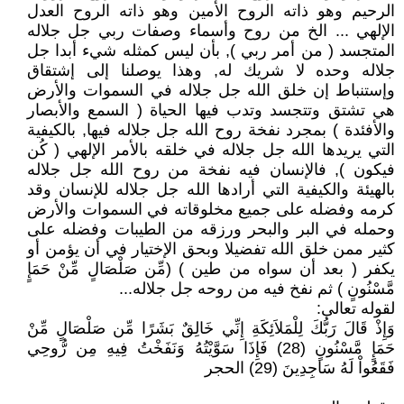
الرحيم وهو ذاته الروح الأمين وهو ذاته الروح العدل
الإلهي ... الخ من روح وأسماء وصفات ربي جل جلاله
المتجسد ( من أمر ربي ), بأن ليس كمثله شيء أبدا جل
جلاله وحده لا شريك له, وهذا يوصلنا إلى إشتقاق
وإستنباط إن خلق الله جل جلاله في السموات والأرض
هي تشتق وتتجسد وتدب فيها الحياة ( السمع والأبصار
والأفئدة ) بمجرد نفخة روح الله جل جلاله فيها, بالكيفية
التي يريدها الله جل جلاله في خلقه بالأمر الإلهي ( كُن
فيكون ), فالإنسان فيه نفخة من روح الله جل جلاله
بالهيئة والكيفية التي أرادها الله جل جلاله للإنسان وقد
كرمه وفضله على جميع مخلوقاته في السموات والأرض
وحمله في البر والبحر ورزقه من الطيبات وفضله على
كثير ممن خلق الله تفضيلا وبحق الإختيار في أن يؤمن أو
يكفر ( بعد أن سواه من طين ) (مِّن صَلْصَالٍ مِّنْ حَمَإٍ
مَّسْنُونٍ ) ثم نفخ فيه من روحه جل جلاله...
لقوله تعالى:
وَإِذْ قَالَ رَبُّكَ لِلْمَلاَئِكَةِ إِنِّي خَالِقٌ بَشَرًا مِّن صَلْصَالٍ مِّنْ
حَمَإٍ مَّسْنُونٍ (28) فَإِذَا سَوَّيْتُهُ وَنَفَخْتُ فِيهِ مِن رُّوحِي
فَقَعُواْ لَهُ سَاجِدِينَ (29) الحجر