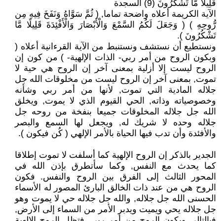
قَلِيلًا مَّا تَشْكُرُونَ (9) السجدة
الآية الكريمة أعلاه واضحة تماما, ( ثُمَّ سَوَّاهُ وَنَفَخَ فِيهِ مِن
رُّوحِهِ ) ( وَجَعَلَ لَكُمُ السَّمْعَ وَالْأَبْصَارَ وَالْأَفْئِدَةَ قَلِيلًا مَّا
تَشْكُرُونَ ).
ونستطيع أن نستشف ونستنبط من الآية القرءانية أعلاه (
وبكون الروح من أمر ربي- الذات الإلهية- ) من كون إن
الروح ليست إلا أزلية بمعنى آخر إن الروح هي حية لا
تموت, بمعنى آخر إن الروح ليست من مخلوقات الله جل
جلاله المادية التي تموت, لأنها من أمر ربي وشأنه
وخصوصياته وذاته, الحي القيوم الذي لا يموت, ويخلق
الله جل جلاله المخلوقات جميعا بنفخة من روحه جل
جلاله وحده لا شريك له, ويجعل لها السمع والبصر
والأفئدة وأن تدب فيها الحياة بالأمر الإلهي ( كُن فيكون ).
الجدير بالذكر إن الروح الإلهية كما أسلفت لا تموت إطلاقا
كما يحدث مع النفس, وكما سأتطرق بإذن الله في
المحور الثالث إلى الفرق بين الروح والنفس. فكون
الروح هي من عند ذات الخالق البارئ المصور له الأسماء
الحسنى الله جل جلاله, والله جل جلاله حي لا يموت وهو
جل جلاله يحي ويميت ويدبر الأمر من السماء إلى الأرض,
فبالتالي وبكون الروح من أمر ربي, فتظل الروح الإلهية