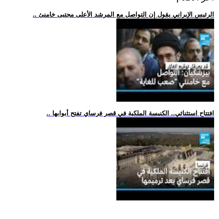
.. الرئيس الإيراني يقول إن التواصل مع المرشد الأعلى مجتبى خامنئ
.. افتتاح استثنائي.. الكنيسة الملكية في قصر فرساي تفتح أبوابها