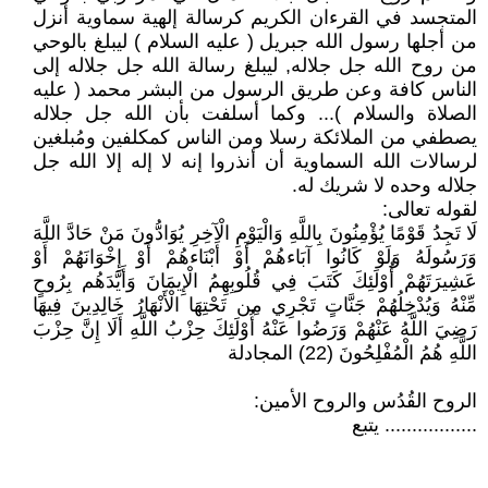
المتجسد في القرءان الكريم كرسالة إلهية سماوية أنزل
من أجلها رسول الله جبريل ( عليه السلام ) ليبلغ بالوحي
من روح الله جل جلاله, ليبلغ رسالة الله جل جلاله إلى
الناس كافة وعن طريق الرسول من البشر محمد ( عليه
الصلاة والسلام )... وكما أسلفت بأن الله جل جلاله
يصطفي من الملائكة رسلا ومن الناس كمكلفين ومُبلغين
لرسالات الله السماوية أن أنذروا إنه لا إله إلا الله جل
جلاله وحده لا شريك له.
لقوله تعالى:
لَا تَجِدُ قَوْمًا يُؤْمِنُونَ بِاللَّهِ وَالْيَوْمِ الْآخِرِ يُوَادُّونَ مَنْ حَادَّ اللَّهَ
وَرَسُولَهُ وَلَوْ كَانُوا آبَاءهُمْ أَوْ أَبْنَاءهُمْ أَوْ إِخْوَانَهُمْ أَوْ
عَشِيرَتَهُمْ أُوْلَئِكَ كَتَبَ فِي قُلُوبِهِمُ الْإِيمَانَ وَأَيَّدَهُم بِرُوحٍ
مِّنْهُ وَيُدْخِلُهُمْ جَنَّاتٍ تَجْرِي مِن تَحْتِهَا الْأَنْهَارُ خَالِدِينَ فِيهَا
رَضِيَ اللَّهُ عَنْهُمْ وَرَضُوا عَنْهُ أُوْلَئِكَ حِزْبُ اللَّهِ أَلَا إِنَّ حِزْبَ
اللَّهِ هُمُ الْمُفْلِحُونَ (22) المجادلة
الروح القُدُس والروح الأمين:
................. يتبع