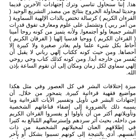
هذا, إننا سنحاول تناسي وترك إجتهادات الآخرين قديما
وحديثا لمحاولة الخروج بنتائج من مصدر التشريع الوحيد (
القرءان الكريم ) كرسالة تختص بالذات الإلهية السماوية (
من أمر ربي ) وتشتمل على علوم ومعارف تفوق قدرات
البشر جميعا ولو أجتمعوا, ولأنه يتميز من كونه روحا أمينا
( القرءان الكريم ) ووحيا قدسيا إلهيا ( الفرقان الكريم )
أحاط بكل شيء علما ولم يغادر صغيرة ولا كبيرة إلا
أحصاها, ومن حيث كونه ككتاب إلهي رباني لا يقبل أن
يُفسر من خارجه أبدا, ومن كونه كذلك كتاب وحي روحي
إلهي سماوي لكل زمان ومكان إلى أن تقوم الساعة بإذن
الله.
ميزة إختلافات البشر في كل العصور وفي مثل هكذا
مواضيع فقهية قرءانية كبيرة, يتمحور من خلال, أن
إجتهادات البشر في تأويل وتفسير الآيات القرءانية وما
يسببه ذلك بالضرورة إلى إضفاء قناعاتهم الشخصية
وتأويلاتهم أكثر من أن يأولوا أو يفسروا القرءان الكريم
من داخله, بحيث أثر سردهم وإسترسالهم المُبالغ به كثيرا
في إطلاقهم العنان لمخيلاتهم الشخصية من ذات
أنفسهم, أدي بالنتيجة إلى كونهم تسببوا بشكل أو بآخر