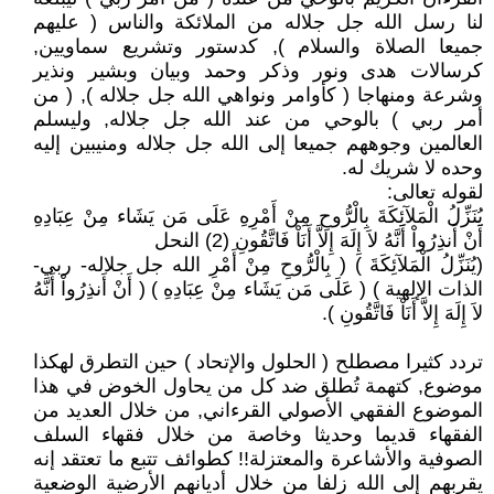
لنا رسل الله جل جلاله من الملائكة والناس ( عليهم
جميعا الصلاة والسلام ), كدستور وتشريع سماويين,
كرسالات هدى ونور وذكر وحمد وبيان وبشير ونذير
وشرعة ومنهاجا ( كأوامر ونواهي الله جل جلاله ), ( من
أمر ربي ) بالوحي من عند الله جل جلاله, وليسلم
العالمين وجوههم جميعا إلى الله جل جلاله ومنيبين إليه
وحده لا شريك له.
لقوله تعالى:
يُنَزِّلُ الْمَلآئِكَةَ بِالْرُّوحِ مِنْ أَمْرِهِ عَلَى مَن يَشَاء مِنْ عِبَادِهِ
أَنْ أَنذِرُواْ أَنَّهُ لاَ إِلَهَ إِلاَّ أَنَاْ فَاتَّقُونِ (2) النحل
(يُنَزِّلُ الْمَلآئِكَةَ ) ( بِالْرُّوحِ مِنْ أَمْرِ الله جل جلاله- ربي-
الذات الإلهية ) ( عَلَى مَن يَشَاء مِنْ عِبَادِهِ ) ( أَنْ أَنذِرُواْ أَنَّهُ
لاَ إِلَهَ إِلاَّ أَنَاْ فَاتَّقُونِ ).
تردد كثيرا مصطلح ( الحلول والإتحاد ) حين التطرق لهكذا
موضوع, كتهمة تُطلق ضد كل من يحاول الخوض في هذا
الموضوع الفقهي الأصولي القرءاني, من خلال العديد من
الفقهاء قديما وحديثا وخاصة من خلال فقهاء السلف
الصوفية والأشاعرة والمعتزلة!! كطوائف تتبع ما تعتقد إنه
يقربهم إلى الله زلفا من خلال أديانهم الأرضية الوضعية