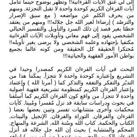
إلى لي عنق الآيات القرءانية!! وتظهر بوضوح حينما تتأمل
آيات القرءان الكريم كوحدة واحدة لا تقبل التجزئة, ومنهم
من يحرف الكلم عن مواضعه ( مع سبق الإصرار
والترصُد ) إرضاءا لغير الله جل جلاله!!! ومنهم من يعتقد
خطئا بغير قصد إن ذلك السرد والتأويل والتفسير الخيالي
الشخصي يقود إلى فهم معاني وتأويلات الآيات القرءانية
مكتفيا بإجتهاده وعلمه الشخصي ولا يرضى بغير تأويله!!
مُحتكرا الحقيقة كل الحقيقة ومن كونه عالما بجميع
بواطن الأمور الفقهية والحياتية!!!
البحث في آيات القرءان الكريم كمصدرا وحيدا في
التشريع وإعتباره كوحدة واحدة لا تتجزأ, يمكَننا هذا من
التدبُر والتفكر والتفقه والتذكر كما ( أمرنا الله ) وإعتماد
وإعتبار القرءان الكريم كمنظومة تشريعية فقهية أصولية
واحدة لا تتجزأ, من واقع كون القرءان الكريم كما أسلفنا
في بحوث ودراسات سابقة قد نزل مُفسرا ومُبينا, كآيات
محكمات وأخرى متشابهات تفسر وتبين بعضها بعضا (
القرءان والفرقان, التوراة والفرقان, الإنجيل والبينات,
الكتاب والحكمة, كتاب الله وسُنة الله, الشرعة والمنهاج,
المحكم والمتشابه ) بحيث إن الله جل جلاله قد أنزل
القرءان الكريم بالوحي من عنده ( من أمر ربي ) ليبلغه