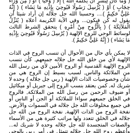
( وَمَا كَانَ لِبَشَرٍ أَن يُكَلِّمَهُ اللَّهُ ) إِلَّا ( وَحْيًا ) أَوْ ( مِن وَرَاء
حِجَابٍ ) أَوْ ( يُرْسِلَ رَسُولًا فَيُوحِيَ بِإِذْنِهِ مَا يَشَاء ) ( إِنَّهُ
عَلِيٌّ حَكِيمٌ ).... وحسبنا الله جل جلاله إن أراد شيئا أن
يقول له كُن فيكون... وفي الآية الكريمة أعلاه ( يُنَزِّلُ
الْمَلآئِكَةَ ) ( بِالْرُّوحِ مِنْ أَمْرِهِ ) يتحقق الشرط الثالث
لوسائط الوحي للروح الإلهية ( يُرْسِلَ رَسُولًا فَيُوحِيَ بِإِذْنِهِ
مَا يَشَاء ) ( إِنَّهُ عَلِيٌّ حَكِيمٌ ).
لا يمكن بأي حال من الأحوال أن تنسب الروح في الذات
الإلهية لأي من خلق الله جل جلاله جميعهم, كأن ننسب
الروح الإلهية القدسية أو الروح الأمين لأي من رسل الله
من الملائكة والناس, لسبب بسيط إن الروح هي من
شأن وخصوصيات الذات الإلهية ( ربي جل جلاله ) وحده لا
شريك له, كمن يعتقد بنسب الروح إلى جبريل أو ميكائيل
أو ضيوف الرحمن من رسل الله من الملائكة, فالروح
في الخلق جميعهم سواءا للملائكة أو الجن أو الناس أو
في جميع مخلوقات الله جل جلاله في السموات والأرض,
نفخة الروح من الذات الإلهية, نفخة الروح من الله جل
جلاله في الخلق تتعدد ولها مراتب كثيرة هي من الأسماء
والصفات المتجسدة لله جل جلاله وحده لا شريك له...
وأعظم روح الله جل جلاله تتمثل في أمر ربي بالوحي