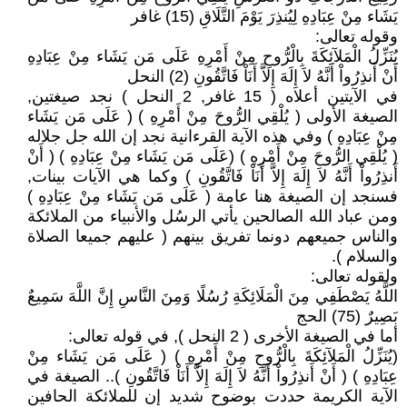
يَشَاء مِنْ عِبَادِهِ لِيُنذِرَ يَوْمَ التَّلَاقِ (15) غافر
وقوله تعالى:
يُنَزِّلُ الْمَلآئِكَةَ بِالْرُّوحِ مِنْ أَمْرِهِ عَلَى مَن يَشَاء مِنْ عِبَادِهِ
أَنْ أَنذِرُواْ أَنَّهُ لاَ إِلَهَ إِلاَّ أَنَاْ فَاتَّقُونِ (2) النحل
في الآيتين أعلاه ( 15 غافر, 2 النحل ) نجد صيغتين,
الصيغة الأولى ( يُلْقِي الرُّوحَ مِنْ أَمْرِهِ ) ( عَلَى مَن يَشَاء
مِنْ عِبَادِهِ ) وفي هذه الآية القرءانية نجد إن الله جل جلاله
( يُلْقِي الرُّوحَ مِنْ أَمْرِهِ ) (عَلَى مَن يَشَاء مِنْ عِبَادِهِ ) ( أَنْ
أَنذِرُواْ أَنَّهُ لاَ إِلَهَ إِلاَّ أَنَاْ فَاتَّقُونِ ) وكما هي الآيات بينات,
فسنجد إن الصيغة هنا عامة ( عَلَى مَن يَشَاء مِنْ عِبَادِهِ )
ومن عباد الله الصالحين يأتي الرسُل والأنبياء من الملائكة
والناس جميعهم دونما تفريق بينهم ( عليهم جميعا الصلاة
والسلام ).
ولقوله تعالى:
اللَّهُ يَصْطَفِي مِنَ الْمَلَائِكَةِ رُسُلًا وَمِنَ النَّاسِ إِنَّ اللَّهَ سَمِيعٌ
بَصِيرٌ (75) الحج
أما في الصيغة الأخرى ( 2 النحل ), في قوله تعالى:
(يُنَزِّلُ الْمَلآئِكَةَ بِالْرُّوحِ مِنْ أَمْرِهِ ) ( عَلَى مَن يَشَاء مِنْ
عِبَادِهِ ) ( أَنْ أَنذِرُواْ أَنَّهُ لاَ إِلَهَ إِلاَّ أَنَاْ فَاتَّقُونِ ).. الصيغة في
الآية الكريمة حددت بوضوح شديد إن للملائكة الحافين