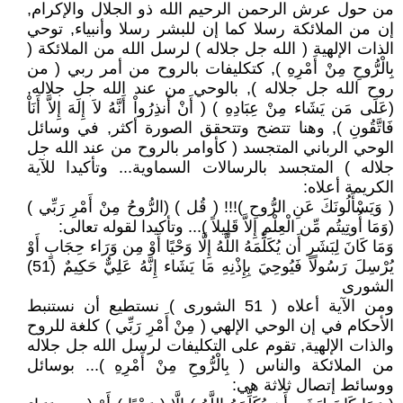
من حول عرش الرحمن الرحيم الله ذو الجلال والإكرام,
إن من الملائكة رسلا كما إن للبشر رسلا وأنبياء, توحي
الذات الإلهية ( الله جل جلاله ) لرسل الله من الملائكة (
بِالْرُّوحِ مِنْ أَمْرِهِ ), كتكليفات بالروح من أمر ربي ( من
روح الله جل جلاله ), بالوحي من عند الله جل جلاله,
(عَلَى مَن يَشَاء مِنْ عِبَادِهِ ) ( أَنْ أَنذِرُواْ أَنَّهُ لاَ إِلَهَ إِلاَّ أَنَاْ
فَاتَّقُونِ ), وهنا تتضح وتتحقق الصورة أكثر, في وسائل
الوحي الرباني المتجسد ( كأوامر بالروح من عند الله جل
جلاله ) المتجسد بالرسالات السماوية... وتأكيدا للآية
الكريمة أعلاه:
( وَيَسْأَلُونَكَ عَنِ الرُّوحِ )!!! ( قُل ) (الرُّوحُ مِنْ أَمْرِ رَبِّي )
(وَمَا أُوتِيتُم مِّن الْعِلْمِ إِلاَّ قَلِيلاً )... وتأكيدا لقوله تعالى:
وَمَا كَانَ لِبَشَرٍ أَن يُكَلِّمَهُ اللَّهُ إِلَّا وَحْيًا أَوْ مِن وَرَاء حِجَابٍ أَوْ
يُرْسِلَ رَسُولًا فَيُوحِيَ بِإِذْنِهِ مَا يَشَاء إِنَّهُ عَلِيٌّ حَكِيمٌ (51)
الشورى
ومن الآية أعلاه ( 51 الشورى ) نستطيع أن نستنبط
الأحكام في إن الوحي الإلهي ( مِنْ أَمْرِ رَبِّي ) كلغة للروح
والذات الإلهية, تقوم على التكليفات لرسل الله جل جلاله
من الملائكة والناس ( بِالْرُّوحِ مِنْ أَمْرِهِ )... بوسائل
ووسائط إتصال ثلاثة هي: