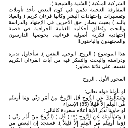
الشركية الملكية ( السُنية والشيعية ).
المفارقة العجيبة تكمن في كون البعض يأخذ تأويلات
وتفسيرات وإجتهادات البشر وكأنها قرءان كريم ( والعياذ
بالله ) بحيث يصادر حق الآخرين في الإجتهاد والدراسة
والبحث ويُطلق أحكامه الغيابية الجزافية في قضية
إجتهادية فكرية أصولية قرءانية, يخوضها الدارسون
والمجتهدون والباحثون!!
هذا الموضوع ( الروح, الوحي, النفس ), سأحاول تدبره
ودراسته والبحث والتفكر فيه من آيات القرءان الكريم
نفسه, على ثلاثة محاور:
المحور الأول : الروح
لو تأملنا قوله تعالى:
وَيَسْأَلُونَكَ عَنِ الرُّوحِ قُلِ الرُّوحُ مِنْ أَمْرِ رَبِّي وَمَا أُوتِيتُم
مِّن الْعِلْمِ إِلاَّ قَلِيلاً (85) الإسراء
لو حاولنا تدبُر الآية أعلاه منفردة كالتالي:
( وَيَسْأَلُونَكَ عَنِ الرُّوحِ )!!! ( قُل ) (الرُّوحُ مِنْ أَمْرِ رَبِّي )
(وَمَا أُوتِيتُم مِّن الْعِلْمِ إِلاَّ قَلِيلاً ), فسنجد إن البعض من