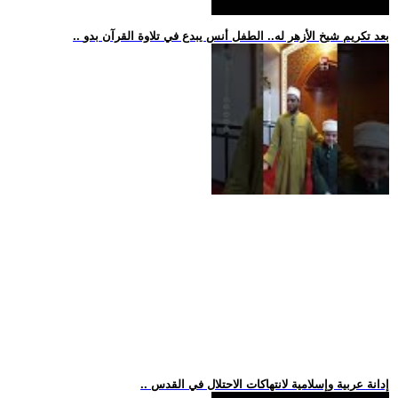
.. بعد تكريم شيخ الأزهر له.. الطفل أنس يبدع في تلاوة القرآن بدو
.. إدانة عربية وإسلامية لانتهاكات الاحتلال في القدس