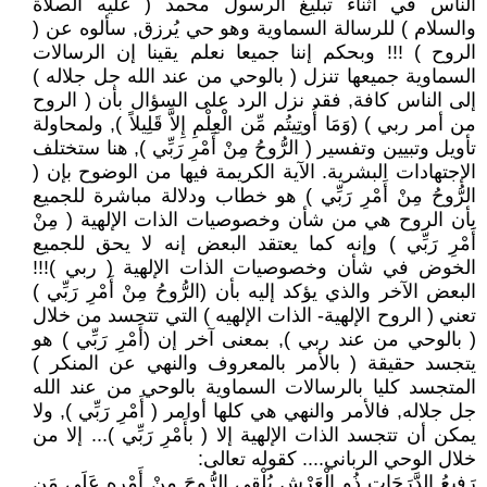
الناس في أثناء تبليغ الرسول محمد ( عليه الصلاة
والسلام ) للرسالة السماوية وهو حي يُرزق, سألوه عن (
الروح ) !!! وبحكم إننا جميعا نعلم يقينا إن الرسالات
السماوية جميعها تنزل ( بالوحي من عند الله جل جلاله )
إلى الناس كافة, فقد نزل الرد على السؤال بأن ( الروح
من أمر ربي ) (وَمَا أُوتِيتُم مِّن الْعِلْمِ إِلاَّ قَلِيلاً ), ولمحاولة
تأويل وتبيين وتفسير ( الرُّوحُ مِنْ أَمْرِ رَبِّي ), هنا ستختلف
الإجتهادات البشرية. الآية الكريمة فيها من الوضوح بإن (
الرُّوحُ مِنْ أَمْرِ رَبِّي ) هو خطاب ودلالة مباشرة للجميع
بأن الروح هي من شأن وخصوصيات الذات الإلهية ( مِنْ
أَمْرِ رَبِّي ) وإنه كما يعتقد البعض إنه لا يحق للجميع
الخوض في شأن وخصوصيات الذات الإلهية ( ربي )!!!
البعض الآخر والذي يؤكد إليه بأن (الرُّوحُ مِنْ أَمْرِ رَبِّي )
تعني ( الروح الإلهية- الذات الإلهيه ) التي تتجسد من خلال
( بالوحي من عند ربي ), بمعنى آخر إن (أَمْرِ رَبِّي ) هو
يتجسد حقيقة ( بالأمر بالمعروف والنهي عن المنكر )
المتجسد كليا بالرسالات السماوية بالوحي من عند الله
جل جلاله, فالأمر والنهي هي كلها أوامر ( أَمْرِ رَبِّي ), ولا
يمكن أن تتجسد الذات الإلهية إلا ( بأَمْرِ رَبِّي )... إلا من
خلال الوحي الرباني.... كقوله تعالى:
رَفِيعُ الدَّرَجَاتِ ذُو الْعَرْشِ يُلْقِي الرُّوحَ مِنْ أَمْرِهِ عَلَى مَن