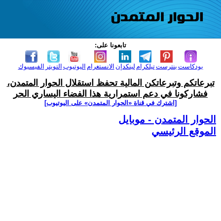
تابعونا على:
بودكاست
بنترست
تيلكرام
لينكدإن
الانستغرام
اليوتيوب
التويتر
الفيسبوك
تبرعاتكم وتبرعاتكن المالية تحفظ استقلال الحوار المتمدن،
فشاركونا في دعم استمرارية هذا الفضاء اليساري الحر
[اشترك في قناة ‫«الحوار المتمدن» على اليوتيوب]
الحوار المتمدن - موبايل
الموقع الرئيسي