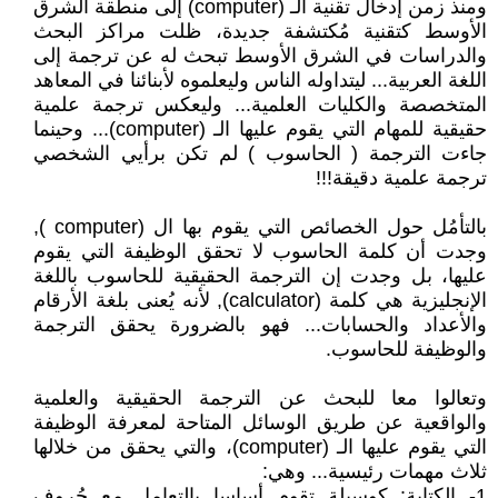
ومنذ زمن إدخال تقنية الـ (computer) إلى منطقة الشرق
الأوسط كتقنية مُكتشفة جديدة، ظلت مراكز البحث
والدراسات في الشرق الأوسط تبحث له عن ترجمة إلى
اللغة العربية... ليتداوله الناس وليعلموه لأبنائنا في المعاهد
المتخصصة والكليات العلمية... وليعكس ترجمة علمية
حقيقية للمهام التي يقوم عليها الـ (computer)... وحينما
جاءت الترجمة ( الحاسوب ) لم تكن برأيي الشخصي
ترجمة علمية دقيقة!!!
بالتأمُل حول الخصائص التي يقوم بها ال (computer ),
وجدت أن كلمة الحاسوب لا تحقق الوظيفة التي يقوم
عليها، بل وجدت إن الترجمة الحقيقية للحاسوب باللغة
الإنجليزية هي كلمة (calculator), لأنه يُعنى بلغة الأرقام
والأعداد والحسابات... فهو بالضرورة يحقق الترجمة
والوظيفة للحاسوب.
وتعالوا معا للبحث عن الترجمة الحقيقية والعلمية
والواقعية عن طريق الوسائل المتاحة لمعرفة الوظيفة
التي يقوم عليها الـ (computer)، والتي يحقق من خلالها
ثلاث مهمات رئيسية... وهي:
1- الكتابة: كوسيلة تقوم أساسا بالتعامل مع حُروف