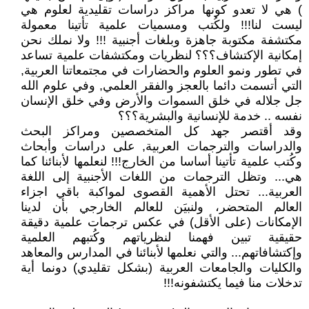
) هي لا تعدو كونها مراكز دراسات تقليدية لعلوم هي
ليست لنا!!! ولكُتب ومسميات علمية تأتينا معمولة
مكتشفة مكتوبة جاهزة وبلغات أجنبية !!! ولا نملك نحن
إمكانية الإكتشاف؟؟؟ لنظريات ومكتشفات علمية تساعد
في تطور ونمو العلوم والحضارات في مجتمعاتنا العربية,
التي أتسمت دائما بالعجز والفقر العلمي, وفي علوم الله
جل جلاله في خلق السموات والأرض وفي خلق الإنسان
نفسه .. خدمة للإنسانية والبشرية؟؟؟
وقد أقتصر جهد كل المتخصصين ومراكز البحث
والدراسات والترجمات العربية, على دراسات وأبحاث
وكُتب علمية تأتينا أساسا من الخارج!!! لنعلمها لأبنائنا كما
هي... وتظل الترجمات من اللغات الأجنبية إلى اللغة
العربية... تحتل الأهمية القصوى لمواكبة باقي اجزاء
العالم المتحضر، ولنبيَن للعالم الخارجي بأن لدينا
الإمكانات (على الأقل) في عكس ترجمات علمية دقيقة
حقيقية تبين فهمنا لنظرياتهم وكُتبهم العلمية
وإكتشافاتهم... والتي نعلمها لأبنائنا في المدارس والمعاهد
والكليات والجامعات العربية (بشكل تقليدي) دونما أية
تدخلات منا فيما يكتشفونه!!!