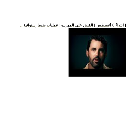
.. ابتداءً 6 أغسطس | القبض على المهربين: عمليات ضبط إستوائية |