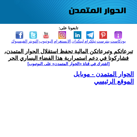
تابعونا على:
بودكاست
بنترست
تيلكرام
لينكدإن
الانستغرام
اليوتيوب
التويتر
الفيسبوك
تبرعاتكم وتبرعاتكن المالية تحفظ استقلال الحوار المتمدن،
فشاركونا في دعم استمرارية هذا الفضاء اليساري الحر
[اشترك في قناة ‫«الحوار المتمدن» على اليوتيوب]
الحوار المتمدن - موبايل
الموقع الرئيسي