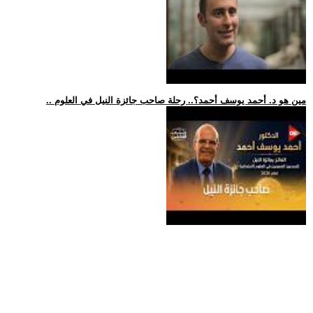
.. مين هو د. أحمد يوسف أحمد؟.. رحلة صاحب جائزة النيل في العلوم