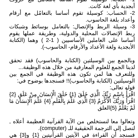
أبجدية بأي لغة كانت.
2- الحساب: كوسيلة تقوم أساسا بالتعامُل مع أرقام
وأعداد بلغة الحاسوب.
3- وسيلة الربط والإتصال: بالتعامل بوسائط وشبكات
ربط الإتصالات المحلية والدولية، وطريقة عملها يقوم
أساسا على العاملين الأساسيين ( 1-2 ) وهما (الكتابة
الأبجدية ولغة الأعداد والأرقام- الحاسوب-).
وبالجمع بين الوسيلتين (الكتابة والحاسوب) فقد تحقق
لدينا الجمع للعلوم المعارفية من خلال هذه الوظيفة...
وللتعرف هنا لمن تكون هذه الوظيفة في الجمع بين
الوسيلتين (الكتابة والحاسوب)!! فسنجدها بوضوح في:
قوله تعالى:
اقْرَأْ بِاسْمِ رَبِّكَ الَّذِي خَلَقَ {1} خَلَقَ الْإِنسَانَ مِنْ عَلَقٍ {2}
اقْرَأْ وَرَبُّكَ الْأَكْرَمُ {3} الَّذِي عَلَّمَ بِالْقَلَمِ {4} عَلَّمَ الْإِنسَانَ مَا
لَمْ يَعْلَمْ {5}العلق
وتعالوا معا لنستخلص من الآية القرآنية العظيمة أعلاه ,
لنصل إلى الترجمة الحقيقية للـ (computer).
فسنجد أن القراءة في الآيتين القرآنيتين {1} و{3} هي