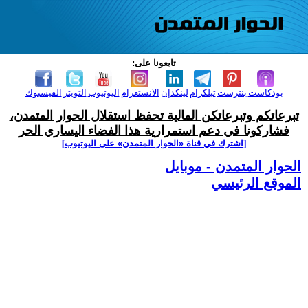
تابعونا على:
بودكاست
بنترست
تيلكرام
لينكدإن
الانستغرام
اليوتيوب
التويتر
الفيسبوك
تبرعاتكم وتبرعاتكن المالية تحفظ استقلال الحوار المتمدن،
فشاركونا في دعم استمرارية هذا الفضاء اليساري الحر
[اشترك في قناة ‫«الحوار المتمدن» على اليوتيوب]
الحوار المتمدن - موبايل
الموقع الرئيسي