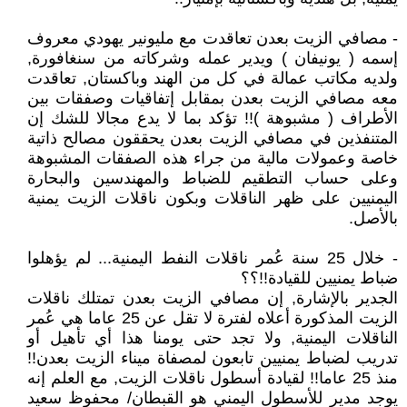
- مصافي الزيت بعدن تعاقدت مع مليونير يهودي معروف
إسمه ( يونيفان ) ويدير عمله وشركاته من سنغافورة,
ولديه مكاتب عمالة في كل من الهند وباكستان, تعاقدت
معه مصافي الزيت بعدن بمقابل إتفاقيات وصفقات بين
الأطراف ( مشبوهة )!! تؤكد بما لا يدع مجالا للشك إن
المتنفذين في مصافي الزيت بعدن يحققون مصالح ذاتية
خاصة وعمولات مالية من جراء هذه الصفقات المشبوهة
وعلى حساب التطقيم للضباط والمهندسين والبحارة
اليمنيين على ظهر الناقلات وبكون ناقلات الزيت يمنية
بالأصل.
- خلال 25 سنة عُمر ناقلات النفط اليمنية... لم يؤهلوا
ضباط يمنيين للقيادة!!؟؟
الجدير بالإشارة, إن مصافي الزيت بعدن تمتلك ناقلات
الزيت المذكورة أعلاه لفترة لا تقل عن 25 عاما هي عُمر
الناقلات اليمنية, ولا تجد حتى يومنا هذا أي تأهيل أو
تدريب لضباط يمنيين تابعون لمصفاة ميناء الزيت بعدن!!
منذ 25 عاما!! لقيادة أسطول ناقلات الزيت, مع العلم إنه
يوجد مدير للأسطول اليمني هو القبطان/ محفوظ سعيد