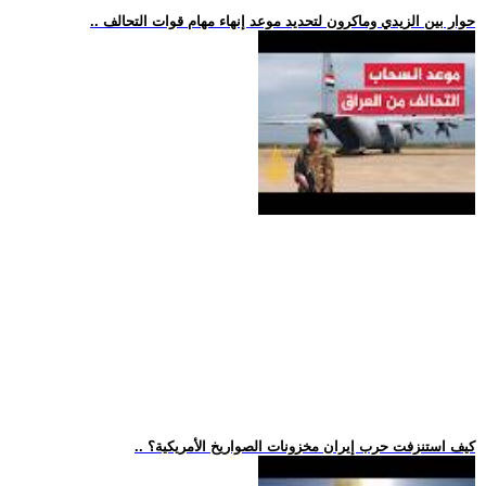
.. حوار بين الزيدي وماكرون لتحديد موعد إنهاء مهام قوات التحالف
.. كيف استنزفت حرب إيران مخزونات الصواريخ الأمريكية؟