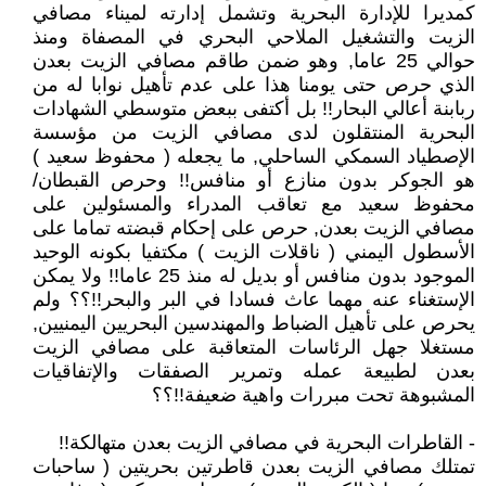
كمديرا للإدارة البحرية وتشمل إدارته لميناء مصافي
الزيت والتشغيل الملاحي البحري في المصفاة ومنذ
حوالي 25 عاما, وهو ضمن طاقم مصافي الزيت بعدن
الذي حرص حتى يومنا هذا على عدم تأهيل نوابا له من
ربابنة أعالي البحار!! بل أكتفى ببعض متوسطي الشهادات
البحرية المنتقلون لدى مصافي الزيت من مؤسسة
الإصطياد السمكي الساحلي, ما يجعله ( محفوظ سعيد )
هو الجوكر بدون منازع أو منافس!! وحرص القبطان/
محفوظ سعيد مع تعاقب المدراء والمسئولين على
مصافي الزيت بعدن, حرص على إحكام قبضته تماما على
الأسطول اليمني ( ناقلات الزيت ) مكتفيا بكونه الوحيد
الموجود بدون منافس أو بديل له منذ 25 عاما!! ولا يمكن
الإستغناء عنه مهما عاث فسادا في البر والبحر!!؟؟ ولم
يحرص على تأهيل الضباط والمهندسين البحريين اليمنيين,
مستغلا جهل الرئاسات المتعاقبة على مصافي الزيت
بعدن لطبيعة عمله وتمرير الصفقات والإتفاقيات
المشبوهة تحت مبررات واهية ضعيفة!!؟؟
- القاطرات البحرية في مصافي الزيت بعدن متهالكة!!
تمتلك مصافي الزيت بعدن قاطرتين بحريتين ( ساحبات