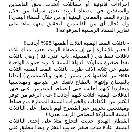
إجراءات قانونية أو مسائلات أتخذت بحق الفاسدين
والمتنفذين في مصفاة الزيت بعدن سواءا من خلال
وزارة النفط والمعادن اليمنية أو من خلال القضاء اليمني!!
ولم يُحال أي من الفاسدين للتحقيق معهم بناءا على
تقارير الفساد الرسمية المرفوعة!!!
- ناقلات النفط اليمنية الثلاث أطقمها 95% أجانب!!
الجدير بالإشارة إلى إن مصفاة الزيت بعدن تمتلك ثلاث
ناقلات نفط هي ( المسيلة, باب عدن, قنا ) وهي ناقلات
نفط صغيرة مملوكة للدولة اليمنية لا تزيد حمولة الواحدة
منهم عن ثلاثة آلاف طن... ناقلات النفط اليمنية الثلاث
95% من أطقمها غير يمنيين ( هنود وباكستانيين ) إبتداءا
بالقبطان وإنتهاءا بالطباخ ناهيك عن ضباطها ومهندسيها
وبحارتها كلهم أجانب حتى الضباط المتدربين على ظهر
الناقلات اليمنية الثلاث كلهم أجانب!! على الرغم من توفر
الكثير من الكفاءات والخبرات اليمنية الممتازة من ضباط
ومهندسين بحريين غير المُصرح لهم بالعمل على الناقلات
اليمنية المملوكة لمصافي الزيت بعدن!!!
القبطان الهندي حديث التخرُج مثلا على إحدى الناقلات
اليمنية, عادة شاب صغير حديث التخرُج وهذا ينطبق على