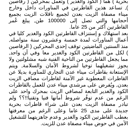
بحرية ) هما ( الكود والغدير ) وتعمل بمحركين ( رفاصين
), تساعد هذين القاطرتين في المناورات داخل وخارج
ميناء مصفاة الزيت بعدن لجميع ناقلات الزيت بجميع
أحجامها والتي تصل إلى 100000 طن, يبلغ عُمر
القاطرتين أكثر من 25 عاما.
بعد استهلاك و إستنزاف القاطرتين الكود والغدير كليا في
أعمال المناورات لمدة خمسة وعشرون سنة متواصله,
منذ السنتين الماضيتين توقف إحدى المحركين ( الرفاصين
) لكل من القاطرتين الكود والغدير معا وفي آن واحد,
مما يجعل القاطرتين من الناحية الفنية شبه مشلولتين ولا
يجوز تشغيلهما توخيا لشروط الأمان والسلامة, ويتم
الإستعانة بقاطرات ميناء عدن التجاري للمناورة بديلا عن
القاطرات المعطوبة غير الآمنة لقاطرات مصافي الزيت
بعدن, ويُفرض على مرشدي ميناء عدن للعمل بالقاطرات
الكود والغدير التابعة لمصافي الزيت بمحرك واحد على
الرغم من عدم توفُر شروط أمانها فنيا وتقنيا!!؟؟ ولم
تبادر مصفاة الزيت بعدن على شراء قاطرات بحرية
جديدة على مدى 25 عاما وعلى الرغم من معرفتها
بعطب القاطرتين الكود والغدير وعدم جاهزيتهما للتشغيل
الآمن في حوض ميناء مصفاة عدن للزيت.