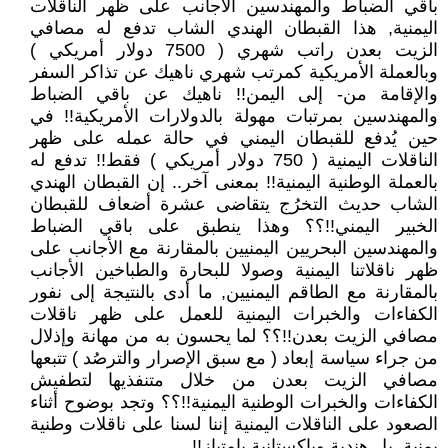
باقي الضباط والمهندسين الأجانب على ظهر الناقلات
اليمنية, هذا القبطان الهندي الشاب تدفع له مصافي
الزيت بعدن راتب شهري ( 7500 دولار أمريكي )
وبالعملة الأمريكية كمرتب شهري ناهيك عن تذاكر السفر
والإقامة من- إلى اليمن!! ناهيك عن باقي الضباط
والمهندسين بمرتبات مهولة بالدولارات الأمريكية!! في
حين يُدفع للقبطان اليمني في حالة عمله على ظهر
الناقلات اليمنية ( 750 دولار أمريكي ) فقط!! تدفع له
بالعملة الوطنية اليمنية!! بمعنى آخر.. إن القبطان الهندي
الشاب حديث التخرُج يتقاضى عشرة أضعاف للقبطان
الخبير اليمني!!؟؟ وهذا ينطبق على باقي الضباط
والمهندسين البحريين اليمنيين بالمقارنة مع الأجانب على
ظهر ناقلاتنا اليمنية وصولا للبحارة والطباخين الأجانب
بالمقارنة مع الطاقم اليمنيين, ما أدى بالنتيجة إلى نفور
الكفاءات والخبرات اليمنية للعمل على ظهر ناقلات
مصافي الزيت بعدن!!؟؟ لما يحسون به من مهانة وإذلال
من جراء سياسة إبعاد ( مع سبق الإصرار والترصُد ) تتبعها
مصافي الزيت بعدن من خلال متنفذيها لتطفيش
الكفاءات والخبرات الوطنية اليمنية!!؟؟ وتجد بوضوح أثناء
الصعود على الناقلات اليمنية إننا لسنا على ناقلات وطنية
يمنية, بل هندية وباكستانية بإمتياز!!