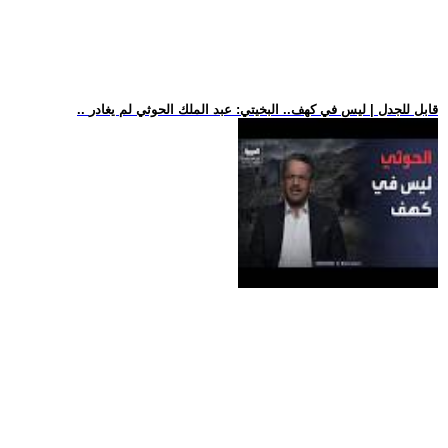
.. قابل للجدل | ليس في كهف.. البخيتي: عبد الملك الحوثي لم يغادر