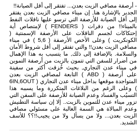
- أرصفة مصافي الزيت بعدن... تفتقر إلى أقل الصيانة!!
الجدير بالإشارة هنا, إن ميناء مصافي الزيت بعدن يفتقر
إلى أقل الصيانة للأرصفة التي ترسو عليها ناقلات النفط
بالميناء!! من دفرات ( FENDERS ) لإمتصاص أية
إحتكاكات لجسم الناقلات على الأرصفة الإسمنتية (
الكونكريت ) وعلى الأخص الأرصفة ( 5,6 ) في ميناء
مصافي الزيت بعدن!! والتي تفتقر إلى أقل شروط الأمان
والسلامة. بالإضافة إلى ذلك, ما يتسبب به هذا الإهمال
من أضرار للسفن التي تتمون بالزيت من أرصفة التموين
في ميناء عدن التجاري, بحيث خُزقت أكثر من سفينة
على أرصفة ( ABD ) التابعة لمصافي الزيت بعدن
المتواجدة موقعها بداخل ميناء عدن التجاري ( 6IN,6OUT
) وعلى الرغم من البلاغات المتكررة وما يسببه هذا
التسيُب والفساد وعدم الصيانة للأرصفة على السفن التي
تزور ميناء عدن للتموين بالزيت.. إلا إن سياسة التطنيش
وعدم المبالاة هي السمة الغالبة على مسئولي مصافي
الزيت بعدن... ولا من يسأل ولا من يجيب!!؟؟ للأسف
الشديد.