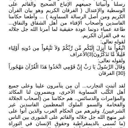
رسلنا وأنبيائنا جميعهم الإتباع الصحيح والقائم على
الوسطية والإعتدال ( الفرقان الكريم وهو بيان القرآن
الكريم ومن أصل الرسالة السماوية ) ... وأطعنا حكامنا
الفاسدين وأصحاب الإفتاء من أهل الشقاق والنفاق...
طاعة عمياء دونما عودة حقيقية لما أمرنا الله جل جلاله
به في القرآن الكريم.
لقوله تعالى:
اتَّبِعُواْ مَا أُنزِلَ إِلَيْكُم مِّن رَّبِّكُمْ وَلاَ تَتَّبِعُواْ مِن دُونِهِ أَوْلِيَاء
قَلِيلاً مَّا تَذَكَّرُونَ(3)الأعراف
ولقوله تعالى:
وَقَالَ الرَّسُولُ يَا رَبِّ إِنَّ قَوْمِي اتَّخَذُوا هَذَا الْقُرْآنَ مَهْجُوراً
{30} الفرقان
لقد أثبتت التجارب... أن من يتآمرون علينا وعلى جميع
أهل الكُتُب السماوية الأخرى، ويضمرون لنا المكائد
والمؤامرات والدسائس.. هم حكامنا من (أصحاب الجلالة
والفخامة والسمو الملوك المعظمين الفاسدين غير
الشرعيين), وغيرهم من الحكام العرب والذين أتوا على
غير منهج الله جل جلاله والقائم على الشورى بين الناس
(ما تُسمى بالديمقراطية وحقوق الإنسان في التوراة