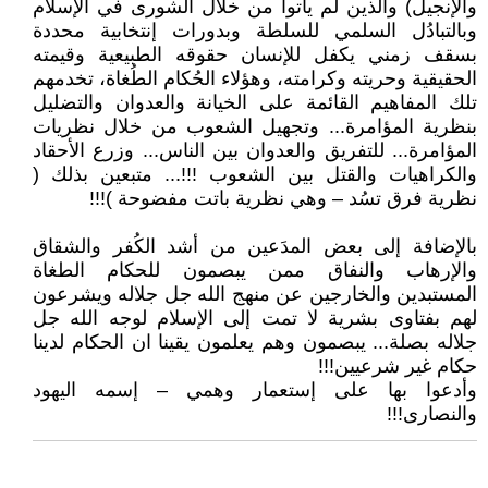
والإنجيل) والذين لم يأتوا من خلال الشورى في الإسلام
وبالتبادُل السلمي للسلطة وبدورات إنتخابية محددة
بسقف زمني يكفل للإنسان حقوقه الطبيعية وقيمته
الحقيقية وحريته وكرامته، وهؤلاء الحُكام الطُغاة، تخدمهم
تلك المفاهيم القائمة على الخيانة والعدوان والتضليل
بنظرية المؤامرة... وتجهيل الشعوب من خلال نظريات
المؤامرة... للتفريق والعدوان بين الناس... وزرع الأحقاد
والكراهيات والقتل بين الشعوب !!!... متبعين بذلك (
نظرية فرق تسُد – وهي نظرية باتت مفضوحة )!!!
بالإضافة إلى بعض المدَعين من أشد الكُفر والشقاق
والإرهاب والنفاق ممن يبصمون للحكام الطغاة
المستبدين والخارجين عن منهج الله جل جلاله ويشرعون
لهم بفتاوى بشرية لا تمت إلى الإسلام لوجه الله جل
جلاله بصلة... يبصمون وهم يعلمون يقينا ان الحكام لدينا
حكام غير شرعيين!!!
وأدعوا بها على إستعمار وهمي – إسمه اليهود
والنصارى!!!