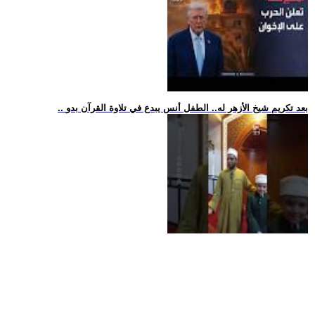
.. بعد تكريم شيخ الأزهر له.. الطفل أنس يبدع في تلاوة القرآن بدو