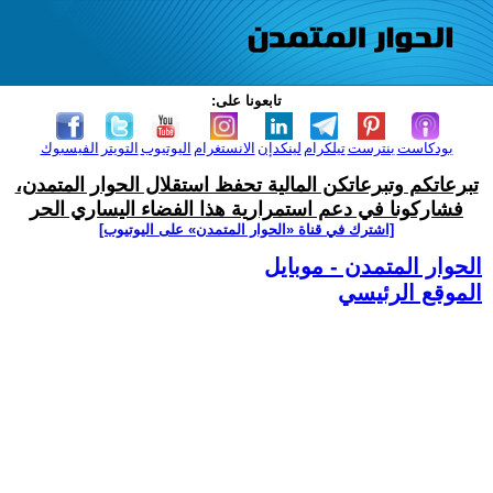
تابعونا على:
بودكاست
بنترست
تيلكرام
لينكدإن
الانستغرام
اليوتيوب
التويتر
الفيسبوك
تبرعاتكم وتبرعاتكن المالية تحفظ استقلال الحوار المتمدن،
فشاركونا في دعم استمرارية هذا الفضاء اليساري الحر
[اشترك في قناة ‫«الحوار المتمدن» على اليوتيوب]
الحوار المتمدن - موبايل
الموقع الرئيسي