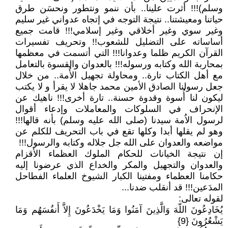
وسلم)!!! أثرت علينا.. بأن ننمو ونتطور ونحسَن طرق
حياتنا ومعيشتنا.. نتيجة التوجه في إتجاه عدواني غير سليم
وغير سوي وغير أخلاقي وغير إسلامي!!! قامت جميع
أساساته على التضليل للشعوب!! وتحريف تفسيرات
القرآن الكريم ظلما وعدوانا!!! التي أتسمت في معظمها
بمحاربة الله وكتابه ورسوله!!! بالعدوان والقسوة بالتعامل
مع أهل الكتاب تارة.. ومحاولة تجهيل الأُمة.. من خلال
جعل رسولنا الصادق الأمين محمد جاهلا لا يقرأ و لا يكتب
ليكون لنا أُسوة وقدوة حسنة.. تارة أخرى!!! ناهيك عن
الإنحراف في السلوكات والمعاملات وإدعاء أقوال
لرسول الاُمة سيدنا (صلى الله عليه وسلم) بأنه قالها!!!
وهو لم يقلها أبدا وكلها تقع في باب التحريف للكلم عن
مواضعه والعدوان على الله جل جلاله وكتابه والرسول!!!
إن نتيجة الخيانات للحكام الملوك العظماء الأقزام
والعدوان والتجهيل والمكر والخداع الذي عرضونا إليه
حكامنا العظماء ومفتينا الكبار الشيوخ العلماء الفطاحل
المدَعين!!! قد أنقلب ضدنا...
لقوله تعالى:
يُخَادِعُونَ اللّهَ وَالَّذِينَ آمَنُوا وَمَا يَخْدَعُونَ إِلاَّ أَنفُسَهُم وَمَا
يَشْعُرُونَ {9}