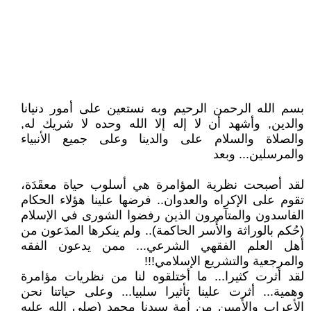
بسم الله الرحمن الرحيم وبه نستعين على أمور دنيانا
والدين, وأشهد أن لا إله إلا الله وحده لا شريك له,
والصلاة والسلام على والدينا وعلى جميع الأنبياء
والمرسلين... وبعد
لقد أصبحت نظرية المؤامرة هي أسلوب حياة معقَدَة،
تقوم على الإكراه والعدوان.. فرضها علينا هؤلاء الحكام
الفاسدون والمتآمرون الذين رفضوا الشورى في الإسلام
(حُكم بالوراثة والأُسر الحاكمة).. ولم ينكرها المدَعون من
أهل العلم الفقهي الشرعي... ممن يدعون الفقه
والمرجعية والتشريع الإسلامي!!!
لقد أثرت كثيرا... ما أختلقوه لنا من نظريات مؤامرة
وهمية... أثرت علينا تأثيرا سلبيا... وعلى حياتنا نحن
الأعراب والأميين من اُمة سيدنا محمد (صلى الله عليه