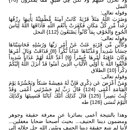
وَلَا تَحْزَنْ عَلَيْهِمْ وَلَا تَكُن فِي ضَيْقٍ مِّمَّا يَمْكُرُونَ {70}
النمل
وقوله تعالى:
وَضَرَبَ اللّهُ مَثَلاً قَرْيَةً كَانَتْ آمِنَةً مُّطْمَئِنَّةً يَأْتِيهَا رِزْقُهَا
رَغَداً مِّن كُلِّ مَكَانٍ فَكَفَرَتْ بِأَنْعُمِ اللّهِ فَأَذَاقَهَا اللّهُ لِبَاسَ
الْجُوعِ وَالْخَوْفِ بِمَا كَانُواْ يَصْنَعُونَ {112} النحل
وقوله تعالى:
وَكَأَيِّن مِّن قَرْيَةٍ عَتَتْ عَنْ أَمْرِ رَبِّهَا وَرُسُلِهِ فَحَاسَبْنَاهَا
حِسَاباً شَدِيداً وَعَذَّبْنَاهَا عَذَاباً نُّكْراً {8} فَذَاقَتْ وَبَالَ أَمْرِهَا
وَكَانَ عَاقِبَةُ أَمْرِهَا خُسْراً {9} أَعَدَّ اللَّهُ لَهُمْ عَذَاباً شَدِيداً
فَاتَّقُوا اللَّهَ يَا أُوْلِي الْأَلْبَابِ الَّذِينَ آمَنُوا قَدْ أَنزَلَ اللَّهُ إِلَيْكُمْ
ذِكْراً {10} الطلاق
وقوله تعالى:
وَمَنْ أَعْرَضَ عَن ذِكْرِي فَإِنَّ لَهُ مَعِيشَةً ضَنكاً وَنَحْشُرُهُ يَوْمَ
الْقِيَامَةِ أَعْمَى {124} قَالَ رَبِّ لِمَ حَشَرْتَنِي أَعْمَى وَقَدْ
كُنتُ بَصِيراً {125}‏ قَالَ كَذَلِكَ أَتَتْكَ آيَاتُنَا فَنَسِيتَهَا وَكَذَلِكَ
الْيَوْمَ تُنسَى {126} طه
وهذا بالنتيجة أعمى بصائرنا عن معرفة حقيقة وجوهر
ومضمون ديننا الحنيف... بحيث أصبحنا ضحايا مغفلين...
لأننا لم نتبع حقيقة ديننا الحنيف وسُنن الله جل جلاله إلى