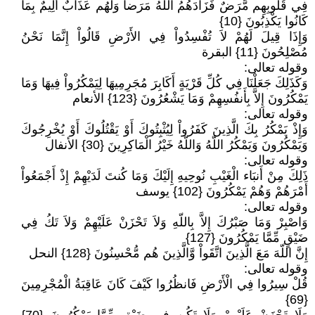
فِي قُلُوبِهِم مَّرَضٌ فَزَادَهُمُ اللّهُ مَرَضاً وَلَهُم عَذَابٌ أَلِيمٌ بِمَا
كَانُوا يَكْذِبُونَ {10}
وَإِذَا قِيلَ لَهُمْ لاَ تُفْسِدُواْ فِي الأَرْضِ قَالُواْ إِنَّمَا نَحْنُ
مُصْلِحُونَ {11} البقرة
وقوله تعالى:
وَكَذَلِكَ جَعَلْنَا فِي كُلِّ قَرْيَةٍ أَكَابِرَ مُجَرِمِيهَا لِيَمْكُرُواْ فِيهَا وَمَا
يَمْكُرُونَ إِلاَّ بِأَنفُسِهِمْ وَمَا يَشْعُرُونَ {123} الأنعام
وقوله تعالى:
وَإِذْ يَمْكُرُ بِكَ الَّذِينَ كَفَرُواْ لِيُثْبِتُوكَ أَوْ يَقْتُلُوكَ أَوْ يُخْرِجُوكَ
وَيَمْكُرُونَ وَيَمْكُرُ اللّهُ وَاللّهُ خَيْرُ الْمَاكِرِينَ {30} الأنفال
وقوله تعالى:
ذَلِكَ مِنْ أَنبَاء الْغَيْبِ نُوحِيهِ إِلَيْكَ وَمَا كُنتَ لَدَيْهِمْ إِذْ أَجْمَعُواْ
أَمْرَهُمْ وَهُمْ يَمْكُرُونَ {102} يوسف
وقوله تعالى:
وَاصْبِرْ وَمَا صَبْرُكَ إِلاَّ بِاللّهِ وَلاَ تَحْزَنْ عَلَيْهِمْ وَلاَ تَكُ فِي
ضَيْقٍ مِّمَّا يَمْكُرُونَ {127}
إِنَّ اللّهَ مَعَ الَّذِينَ اتَّقَواْ وَّالَّذِينَ هُم مُّحْسِنُونَ {128}‏ النحل
وقوله تعالى:
قُلْ سِيرُوا فِي الْأَرْضِ فَانظُرُوا كَيْفَ كَانَ عَاقِبَةُ الْمُجْرِمِينَ
{69}