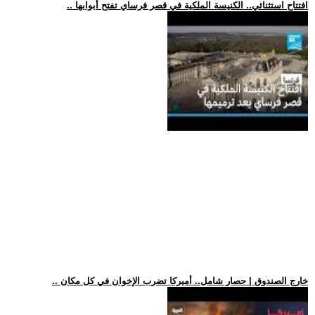
.. افتتاح استثنائي.. الكنيسة الملكية في قصر فرساي تفتح أبوابها
.. خارج الصندوق | حصار شامل.. أميركا تضرب الإخوان في كل مكان