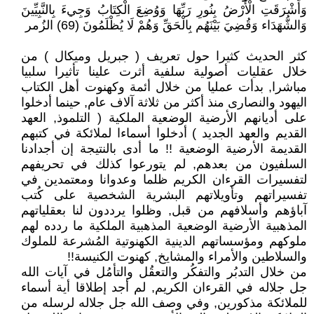
وَأَشْرَقَتِ الْأَرْضُ بِنُورِ رَبِّهَا وَوُضِعَ الْكِتَابُ وَجِيءَ بِالنَّبِيِّينَ
وَالشُّهَدَاء وَقُضِيَ بَيْنَهُم بِالْحَقِّ وَهُمْ لَا يُظْلَمُونَ (69) الزُمر
كثر الحديث كثيرا حول تعريف ( جبريل وميكال ) من
خلال عقليات أصولية سلفية أثرت علينا تأثيرا سلبيا
مباشرا, بدأت عمليا من خلال أئمة وكهنوت أهل الكتاب
اليهود والنصارى منذ أكثر من ثلاثة آلاف عام, حينما أدخلوا
على أديانهم الأرضية الوضعية الملكية ( التلموذ, العهد
القديم والعهد الجديد ) أدخلوا أسماءا لملائكة في كتبهم
القديمة الأرضية الوضعية !! ما أدى بالنتيجة إن أجدادنا
السلفيون من بعدهم, لم يتورعوا كذلك في تحريفهم
لتفسيرات القرءان الكريم ظلما وعدوانا ومعتمدين في
تفسيراتهم وتأويلاتهم البشرية الشخصية على كُتب
آباؤهم وأسلافهم من قبل, وظلوا يرددون لنا بعقلياتهم
المذهبية الأرضية الوضعية المذهبية الملكية ما ردده لهم
ملوكهم ومؤسساتهم الدينية الكهنوتية المُشرعة للملوك
والسلاطين والأمراء والمشايخ, كهنوت الكنيسة!!
من خلال التدبُر والتفكُر والتعقُل والتأمُل في آيات الله
جل جلاله في القرءان الكريم, لم أجد إطلاقا أية أسماء
للملائكة مذكورين, وفي وصف الله جل جلاله لرسله من