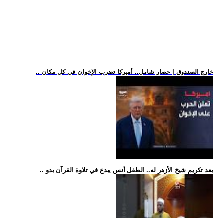
.. خارج الصندوق | حصار شامل.. أميركا تضرب الإخوان في كل مكان
.. بعد تكريم شيخ الأزهر له.. الطفل أنس يبدع في تلاوة القرآن بدو