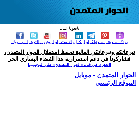
تابعونا على:
بودكاست
بنترست
تيلكرام
لينكدإن
الانستغرام
اليوتيوب
التويتر
الفيسبوك
تبرعاتكم وتبرعاتكن المالية تحفظ استقلال الحوار المتمدن،
فشاركونا في دعم استمرارية هذا الفضاء اليساري الحر
[اشترك في قناة ‫«الحوار المتمدن» على اليوتيوب]
الحوار المتمدن - موبايل
الموقع الرئيسي