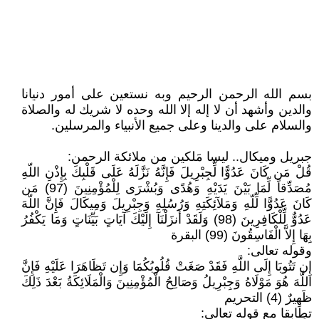
بسم الله الرحمن الرحيم وبه نستعين على أمور دنيانا
والدين وأشهد أن لا إله إلا الله وحده لا شريك له والصلاة
والسلام على والدينا وعلى جميع الأنبياء والمرسلين.
جبريل وميكال.. ليسا مَلكين من ملائكة الرحمن:
قُلْ مَن كَانَ عَدُوًّا لِّجِبْرِيلَ فَإِنَّهُ نَزَّلَهُ عَلَى قَلْبِكَ بِإِذْنِ اللّهِ
مُصَدِّقاً لِّمَا بَيْنَ يَدَيْهِ وَهُدًى وَبُشْرَى لِلْمُؤْمِنِينَ (97) مَن
كَانَ عَدُوًّا لِّلّهِ وَمَلآئِكَتِهِ وَرُسُلِهِ وَجِبْرِيلَ وَمِيكَالَ فَإِنَّ اللّهَ
عَدُوٌّ لِّلْكَافِرِينَ (98) وَلَقَدْ أَنزَلْنَآ إِلَيْكَ آيَاتٍ بَيِّنَاتٍ وَمَا يَكْفُرُ
بِهَا إِلاَّ الْفَاسِقُونَ (99) البقرة
وقوله تعالى:
إِن تَتُوبَا إِلَى اللَّهِ فَقَدْ صَغَتْ قُلُوبُكُمَا وَإِن تَظَاهَرَا عَلَيْهِ فَإِنَّ
اللَّهَ هُوَ مَوْلَاهُ وَجِبْرِيلُ وَصَالِحُ الْمُؤْمِنِينَ وَالْمَلَائِكَةُ بَعْدَ ذَلِكَ
ظَهِيرٌ (4) التحريم
تطابقا مع قوله تعالى: