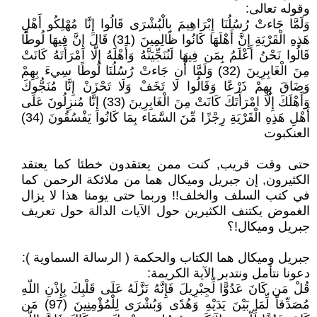
وقوله تعالى:
وَلَمَّا جَاءتْ رُسُلُنَا إِبْرَاهِيمَ بِالْبُشْرَى قَالُوا إِنَّا مُهْلِكُو أَهْلِ
هَذِهِ الْقَرْيَةِ إِنَّ أَهْلَهَا كَانُوا ظَالِمِينَ (31) قَالَ إِنَّ فِيهَا لُوطًا
قَالُوا نَحْنُ أَعْلَمُ بِمَن فِيهَا لَنُنَجِّيَنَّهُ وَأَهْلَهُ إِلَّا امْرَأَتَهُ كَانَتْ
مِنَ الْغَابِرِينَ (32) وَلَمَّا أَن جَاءتْ رُسُلُنَا لُوطًا سِيءَ بِهِمْ
وَضَاقَ بِهِمْ ذَرْعًا وَقَالُوا لَا تَخَفْ وَلَا تَحْزَنْ إِنَّا مُنَجُّوكَ
وَأَهْلَكَ إِلَّا امْرَأَتَكَ كَانَتْ مِنَ الْغَابِرِينَ (33) إِنَّا مُنزِلُونَ عَلَى
أَهْلِ هَذِهِ الْقَرْيَةِ رِجْزًا مِّنَ السَّمَاء بِمَا كَانُوا يَفْسُقُونَ (34)
العنكبوت
حتى وقت قريب, كنت ممن يعتقدون خطئا كما يعتقد
الكثيرون, إن جبريل وميكال هما من ملائكة الرحمن كما
في كتب السلف والخلف!! وربما حتى يومنا هذا لا يزال
الغموض يكتنف الكثيرين حول الآيات الدالة حول تعريف
جبريل وميكال!؟
جبريل وميكال هما الكتاب والحكمة ( الرسالة السماوية ):
دعونا نتأمل ونتدبر الآية الكريمة:
قُلْ مَن كَانَ عَدُوًّا لِّجِبْرِيلَ فَإِنَّهُ نَزَّلَهُ عَلَى قَلْبِكَ بِإِذْنِ اللّهِ
مُصَدِّقاً لِّمَا بَيْنَ يَدَيْهِ وَهُدًى وَبُشْرَى لِلْمُؤْمِنِينَ (97) مَن