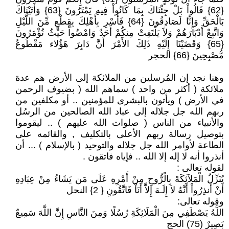
{62} قَالُواْ بَلْ جِئْنَاكَ بِمَا كَانُواْ فِيهِ يَمْتَرُونَ {63} وَأَتَيْنَاكَ
بَالْحَقِّ وَإِنَّا لَصَادِقُونَ {64} فَأَسْرِ بِأَهْلِكَ بِقِطْعٍ مِّنَ اللَّيْلِ
وَاتَّبِعْ أَدْبَارَهُمْ وَلاَ يَلْتَفِتْ مِنكُمْ أَحَدٌ وَامْضُواْ حَيْثُ تُؤْمَرُونَ
{65} وَقَضَيْنَا إِلَيْهِ ذَلِكَ الأَمْرَ أَنَّ دَابِرَ هَؤُلاء مَقْطُوعٌ
مُّصْبِحِينَ {66} الحجر
وهنا نجد إن المُرسلين من الملائكة إلى الأرض هم عدة
ملائكة ( أكثر من واحد ) سماهم الله ( بضيوف الرحمن
في الأرض ) ويأتون بالبشرى للمؤمنين .. أو مكلفين من
ربهم الله جل جلاله إلى عباد الله الصالحين من الرسُل
والأنبياء من الناس ( صلوات الله عليهم ) .. ليقوموا
بتوصيل رسالة ربهم الأعلى بالتكليف , والقائمه على
الطاعة لأوامر الله جل جلاله والتوحيد ( بالإسلام ) ... أن
أنذروا أنه لا إله إلا الله .. فإياه فاتقون .
لقوله تعالى :
يُنَزِّلُ الْمَلآئِكَةَ بِالْرُّوحِ مِنْ أَمْرِهِ عَلَى مَن يَشَاءُ مِنْ عِبَادِهِ
أَنْ أَنذِرُواْ أَنَّهُ لاَ إِلَـهَ إِلاَّ أَنَاْ فَاتَّقُونِ { 2} النحل
وقوله تعالى:
اللَّهُ يَصْطَفِي مِنَ الْمَلَائِكَةِ رُسُلًا وَمِنَ النَّاسِ إِنَّ اللَّهَ سَمِيعٌ
بَصِيرٌ (75) الحج