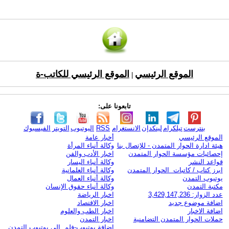
الموقع الرئيسي
الموقع الرئيسي للكاتب-ة
|
تابعونا على:
بنترست
تيلكرام
لينكدإن
الانستغرام
RSS
اليوتيوب
التويتر
الفيسبوك
الموقع الرئيسي
أخبار عامة
هيئة ادارة الحوار المتمدن - للإتصال بنا
وكالة أنباء المرأة
إحصائيات مؤسسة الحوار المتمدن
اخبار الأدب والفن
قواعد النشر
وكالة أنباء اليسار
ابرز كتاب / كاتبات الحوار المتمدن
وكالة أنباء العلمانية
يوتيوب التمدن
وكالة أنباء العمال
مكتبة التمدن
وكالة أنباء حقوق الإنسان
عدد الزوار: 3,429,147,236
اخبار الرياضة
اضافة موضوع جديد
اخبار الاقتصاد
اضافة الاخبار
اخبار الطب والعلوم
حملات الحوار المتمدن التضامنية
اخبار التمدن
إضافة يوتيوب-فلم إلى يوتيوب التمدن