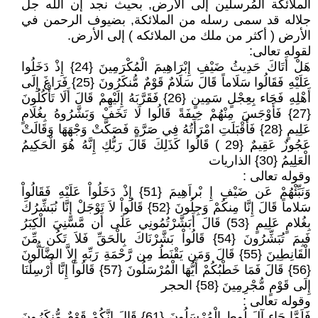
الملائكة المُرسلين إلى الأرض, بحيث نجد إن الله جل
جلاله قد سمى رسله من الملائكة, بضيوف الرحمن في
الأرض ( أكثر من ملك من الملائكه ) إلى الأرض.
لقوله تعالى:
هَلْ أَتَاكَ حَدِيثُ ضَيْفِ إِبْرَاهِيمَ الْمُكْرَمِينَ {24} إِذْ دَخَلُوا
عَلَيْهِ فَقَالُوا سَلَاماً قَالَ سَلَامٌ قَوْمٌ مُّنكَرُونَ {25} فَرَاغَ إِلَى
أَهْلِهِ فَجَاء بِعِجْلٍ سَمِينٍ {26} فَقَرَّبَهُ إِلَيْهِمْ قَالَ أَلَا تَأْكُلُونَ
{27} فَأَوْجَسَ مِنْهُمْ خِيفَةً قَالُوا لَا تَخَفْ وَبَشَّرُوهُ بِغُلَامٍ
عَلِيمٍ {28} فَأَقْبَلَتِ امْرَأَتُهُ فِي صَرَّةٍ فَصَكَّتْ وَجْهَهَا وَقَالَتْ
عَجُوزٌ عَقِيمٌ {29 ) قَالُوا كَذَلِكَ قَالَ رَبُّكِ إِنَّهُ هُوَ الْحَكِيمُ
الْعَلِيمُ {30} الذاريات
وقوله تعالى :
وَنَبِّئْهُمْ عَن ضَيْفِ إِ بْراَهِيمَ {51} ‏إِذْ دَخَلُواْ عَلَيْهِ فَقَالُواْ
سَلاماً قَالَ إِنَّا مِنكُمْ وَجِلُونَ {52} قَالُواْ لاَ تَوْجَلْ إِنَّا نُبَشِّرُكَ
بِغُلامٍ عَلِيمٍ {53) قَالَ أَبَشَّرْتُمُونِي عَلَى أَن مَّسَّنِيَ الْكِبَرُ
فَبِمَ تُبَشِّرُونَ {54} قَالُواْ بَشَّرْنَاكَ بِالْحَقِّ فَلاَ تَكُن مِّنَ
الْقَانِطِينَ {55} قَالَ وَمَن يَقْنَطُ مِن رَّحْمَةِ رَبِّهِ إِلاَّ الضَّآلُّونَ
{56} قَالَ فَمَا خَطْبُكُمْ أَيُّهَا الْمُرْسَلُونَ {57} قَالُواْ إِنَّا أُرْسِلْنَا
إِلَى قَوْمٍ مُّجْرِمِينَ {58} الحجر
وقوله تعالى :
فَلَمَّا جَاء آلَ لُوطٍ الْمُرْسَلُونَ {61} قَالَ إِنَّكُمْ قَوْمٌ مُّنكَرُونَ