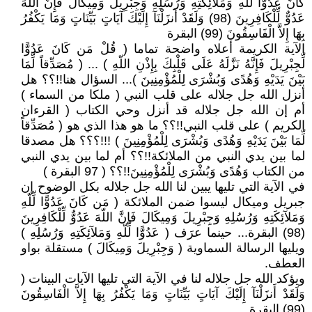
كَانَ عَدُوًّا لِّلّهِ وَمَلآئِكَتِهِ وَرُسُلِهِ وَجِبْرِيلَ وَمِيكَالَ فَإِنَّ اللّهَ
عَدُوٌّ لِّلْكَافِرِينَ (98) وَلَقَدْ أَنزَلْنَآ إِلَيْكَ آيَاتٍ بَيِّنَاتٍ وَمَا يَكْفُرُ
بِهَا إِلاَّ الْفَاسِقُونَ (99) البقرة
الآية الكريمة أعلاه واضحة تماما ( قُلْ مَن كَانَ عَدُوًّا
لِّجِبْرِيلَ فَإِنَّهُ نَزَّلَهُ عَلَى قَلْبِكَ بِإِذْنِ اللّهِ ) ... ( مُصَدِّقاً لِّمَا
بَيْنَ يَدَيْهِ وَهُدًى وَبُشْرَى لِلْمُؤْمِنِينَ )... السؤال هنا!!؟؟ هل
أنزل الله جل جلاله على قلب النبي ( ملكا من السماء )
أم إن الله جل جلاله قد أنزل وحي الكتاب ( القرءان
الكريم ) على قلب النبي!!؟؟ ما هو هذا الذي هو ( مُصَدِّقاً
لِّمَا بَيْنَ يَدَيْهِ وَهُدًى وَبُشْرَى لِلْمُؤْمِنِينَ ) !!!؟؟؟ هل مصدقا
لما بين يدي النبي من الملائكة!!؟؟ أم لما بين يدي النبي
من الكتاب وَهُدًى وَبُشْرَى لِلْمُؤْمِنِينَ!!؟؟ ( 97 البقرة )
في الآية التي تليها يبين لنا الله جل جلاله بكل الوضوح إن
جبريل وميكال ليسوا ضمن الملائكة ( مَن كَانَ عَدُوًّا لِّلّهِ
وَمَلآئِكَتِهِ وَرُسُلِهِ وَجِبْرِيلَ وَمِيكَالَ فَإِنَّ اللّهَ عَدُوٌّ لِّلْكَافِرِينَ
(98) البقرة... حينما عرَف ( عَدُوًّا لِّلّهِ وَمَلآئِكَتِهِ وَرُسُلِهِ )
ويليها الرسالة السماوية ( وَجِبْرِيلَ وَمِيكَالَ ) مستقلة بواو
العطف.
ويؤكد الله جل جلاله لنا في الآية التي تليها الآيات البينات (
وَلَقَدْ أَنزَلْنَآ إِلَيْكَ آيَاتٍ بَيِّنَاتٍ وَمَا يَكْفُرُ بِهَا إِلاَّ الْفَاسِقُونَ
(99) البقرة