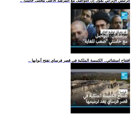
.. الرئيس الإيراني يقول إن التواصل مع المرشد الأعلى مجتبى خامنئ
.. افتتاح استثنائي.. الكنيسة الملكية في قصر فرساي تفتح أبوابها