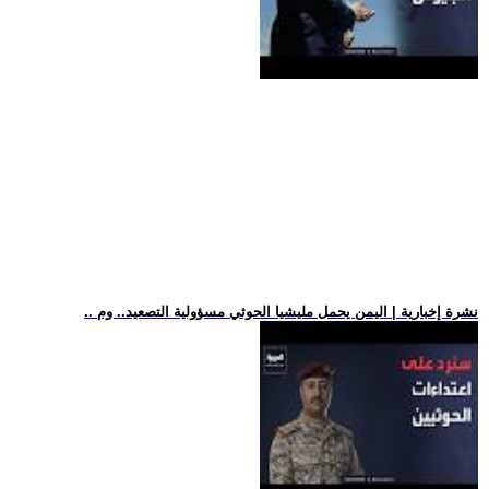
.. نشرة إخبارية | اليمن يحمل مليشيا الحوثي مسؤولية التصعيد.. وم