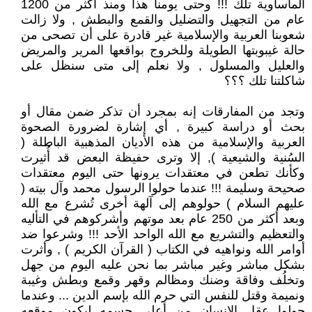
المأساوية تلك !!! وحتى يومنا هذا ومنذ أكثر من 1200
عام من التجهيل والتضليل والقمع والبطش , ولا زالت
شعوبنا العربية والإسلامية غير قادرة على أن تصحى من
حالة غيبوبتها الطويلة وللخروج بواقعها المرير والمريض
والعليل والمسلول , ولا نعلم إلى متى سنظل على
شاكلتنا تلك ؟؟؟
وتجد من المفارقات إنه بمجرد أن تذكر ضمن مقال أو
بحث أو دراسة كبيرة , أي إشارة لضرورة الصحوة
العربية والإسلامية من هذه الأديان المذهبية الباطلة (
السُنية والشيعية ), إلا وترى حفيظة البعض قد أُثيرت
وكأنك تطعن في معتقدات يرونها حتى اليوم معتقدات
صحيحة وسليمة !!! عندما حولوا الرسول محمد وآل بيته (
عليهم السلام ) حولوهم إلى آلهة أخرى تُشرع مع الله
وبعد أكثر من 250 عام بعد موتهم وأشركوهم في التأليه
والتعظيم والتشريع مع الله الواحد الأحد !!! وشرعوا ضد
أوامر الله ونواهيه في الكتاب ( القرآن الكريم ) , وأثرت
بشكل مباشر وغير مباشر بما نحن عليه اليوم من جهل
وتخلُف وفاقة وضنك ومظالم وقهر وقمع وبطش وغيبة
ونميمة وقتل للنفس التي حرم الله بإسم الدين ... وعندما
حولوا عقل الإنسان من أعلى جسمه ليكون موقعه