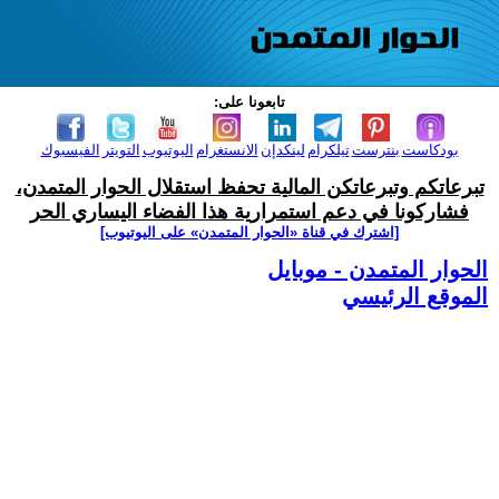
تابعونا على:
بودكاست
بنترست
تيلكرام
لينكدإن
الانستغرام
اليوتيوب
التويتر
الفيسبوك
تبرعاتكم وتبرعاتكن المالية تحفظ استقلال الحوار المتمدن،
فشاركونا في دعم استمرارية هذا الفضاء اليساري الحر
[اشترك في قناة ‫«الحوار المتمدن» على اليوتيوب]
الحوار المتمدن - موبايل
الموقع الرئيسي