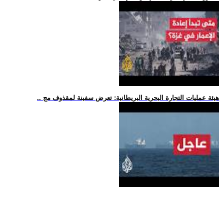
.. هيئة عمليات التجارة البحرية البريطانية: تعرض سفينة لمقذوف مج