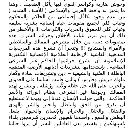
وحوش ضارية وكواسر القوي فيها يأكل الضعيف , وهذا
ما يتميز به واقعنا العربي والإسلامي ( للأسف الشديد )
من عدم وجود تكافُل إجتماعي بين الحاكم والمحكوم
وغياب كلي لجميع مقومات حياة إنسانية بشرية سليمة
وغياب كلي للحقوق والحريات والكرامات !!! والأخطر من
ذلك أن يتم تبرير غياب الأخلاق وجرائم الشرف هذه
بمصوغات دينية من خلال مشرعي الممالك والسلاطين
والأمراء والمشايخ !!! وتتجرأ أن تشرع هذه المرجعيات
المذهبية الفاشية الإرهابية الظلامية الإقصائية التكفيرية
الإسلاموية أن تشرع جرائمها للحاكم غير الشرعي
الطاغية , بإستخدامها لتشريعات أديانهم الأرضية المذهبية
الباطلة ( السُنية والشيعية – دين وتشريعات سادة وكُفار
ملوك قريش وفارس ) والتي قامت أساسا على العدوان
والحرب على الله جل جلاله وكُتبه ورُسُله , ولتشرع لهذه
الممالك وجودها غير الشرعي بنظام الوراثة والأسر
الحاكمة , والتي حولت الإنسان عندنا إلى بهيمة لا تستطيع
أن تفرق بين الحق والباطل والخير والشر والهدى
والضلال والحلال والحرام والإنسان والحيوان بفعل
البطش والقمع , وأصبحنا مُغيبين مُُخدرين مُبرمجين بلداء
مُستهلكين , يقشعر بدن العاقلين البشر أن يروا حالتنا