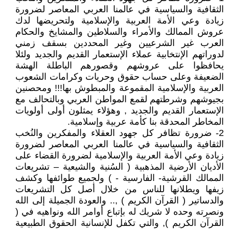
الثقافية والسياسية في عالمنا العربي المعاصر لضرورة
زيادة وعي الأمة العربية والإسلامية ولتحريضها لدك
عروش الممالك والأمراء والسلاطين والمشايخ والحكام
العرب غير الشرعيين وغير المحددين بسقف زمني
لدوراتهم الإنتخابية عملاء الإستعمار القديم والجديد ولئلا
يحافظوا على عروشهم وقصورهم الباطلة الهشة
الضعيفة وعلى حساب حقوق وحريات وكرامات الشعوب
العربية والإسلامية المقموعة والمبطوش بها!!! ومحصنين
بجيوشهم وشرطتهم لقمع المواطن العربي وبالتحالف مع
الإستعمار القديم والجديد , وهؤلاء يمثلون أولى أولويات
المخاطر المحدقة بنا كأمة عربية وإسلامية.
2- ضرورة تظافر كل جهود العقلاء والمفكرين والنُخب
الثقافية والسياسية في عالمنا العربي المعاصر لضرورة
زيادة وعي الأمة العربية والإسلامية لضرورة القضاء على
الأديان الأرضية المذهبية ( السُنية والشيعية – تشريعات
الممالك القرشية- الفارسية - ) ولجميع طوائفها وكشف
زيفها ويطلانها للناس من خلال أصل كل التشريعات
والدساتير ( القرآن الكريم ) ,.. والعودة الجميلة إلى الله
ونصرته وحده لا شريك له بإتباع أوامر الله ونواهيه في (
القرآن الكريم ), والتي تكفل للإنسانية الحقوق الطبيعية