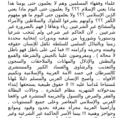
علماء وفقهاء المسلمين وهم لا يعلمون حتى يومنا هذا
ماذا يعني الإسلام ؟؟؟ ولا يعلمون حتى اليوم ماذا يعني
الدَين الإسلامي ؟؟؟ ولا يعلمون حتى اليوم ما هو مفهوم
الكُفر ؟؟؟ وكونهم يشرعوا للملوك والسلاطين والأمراء
والمشائخ غير الشرعيين رياء ونفاقا ( فهم بالضرورة غير
شرعيين , لأن الحاكم غير شرعي ولم يُنتخب شرعيا
ودستوريا وشورويا من شعبه وبدورات إنتخابية محددة
زمنيا وبالتبادُل السلمي للسلطة تكفل للإنسان حقوقه
وقيمته وحريته وكرامته !!! فما بُني على باطل فهو باطل
لا محالة ) , ومفروضون علينا بالجيش والشرطة والقمع
والبطش والإذلال والمهانات والملاحقات والسجون
والتعذيب والرشاوى والفساد الكبير والمستشري
كالسرطان في جسد الأُمة العربية والإسلامية وتكميم
الأفواه ... وأصبح الإنسان العربي والمسلم ذليلا مُهانا
مُستباحا مُداسا عليه !!! لا حقوق طبيعية يستحقها إبتداء
بمدخولاته الشهريه بنظام السُخرة , وحالات البطالة
والفقر والمرض والتسول والجريمة المنتشرة في واقعنا
العربي والإسلامي المعاصر وعلى جميع المستويات ,
وأراضينا العربية مجزأة مفرقة بحدود وقيود وموانع
وحواجز وهمية !!! بينما الأسر الحاكمة غير الشرعية وغير