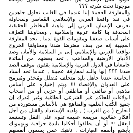
موجودا تحت سُرته ؟؟؟
والمفارقة العجيبة إننا عندما في الغالب نحاول جاهدين
في نقد واقعنا العربي والإسلامي المُعاصر ولمحاولة
تعريف الإنسان العربي إلى ماهية المخاطر الحقيقية
المحدقة بنا كأمة عربية وإسلامية , ومحاولتنا التعرُف
على أسباب ضعفنا ومقومات القوة لدينا , تجد المفارقة
العجيبة إنه من يقف معترضا ضدنا ومحاولتنا الخروج
بواقعنا العربي والإسلامي إلى بر السلامة والأمان وضد
الأديان الأرضية والمذاهب , تجد بعضهم من أساتذة
جامعاتنا في الدول العربية والإسلامية يقفون موقف الضد
ضدنا ؟؟؟ إنها والله لمفارقة عجيبة , عندما تجد أستاذ
الجامعة عندنا جاهل بليد متخلف مُضلل ومُخدَر ومُبرمج
على العدوان والإقصاء !!! ويتم إختياره على أساس
مذهبي أو طائفي أو مناطقي أو حزبي أو من أصحاب
الولاءات للحاكم غير الشرعي الطاغية وغير مُدرك إن
جميع الكُتب العلمية والمناهج هي بالأساس مستوردة من
الخارج ( من الغرب ) , ولديه الإستعداد والقتل من أجل
أفكار عقائدية مريضة عقيمة تقوم على النقل وتستبعد
العقل !!! أو أن يطلقوا أحكاما بليدة جزافية ويتهمونك
بأبشع وأسفه العبارات , ناهيك عمن يسمون أنفسهم