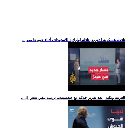
.. نافذة عسكرية | تعرض ناقلة إماراتية للاستهداف أثناء عبورها مض
.. العربية ويكند | بعد تقرير خلافه مع هيغسيث.. ترمب ينفي نقص ال