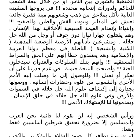
المُنتخبة بالشورى بين الناس أو من خلال بيعة الشعب
للحاكم ولدورات إنتخابية محددة !!! في بروجها المشيدة
العالية تأكل بملاعق من ذهب وشعوبهم ميتة فقيرة جائعة
تعيش في المقابر وبيوت القش والطين والصفيح !!!
وإنتهاءا بإنعدام القيمة الحقيقية الأخلاقية لهذا الإنسان ,
وهم يقتتلون جهارا نهارا دون خوف أو وجل من الله جل
جلاله , ومشرعين بأديانهم الأرضية الوضعية المذهبية (
السُنية والشيعية ) الباطلة في معظم دولنا العربية
والإسلامية وهم يعتقدون خطأ إنهم على الحق والصراط
المستقيم !!! وإنهم بتلك السلوكات والعدوان سيدخلون
الجنة !!! وأصبحت النتيجة حتمية , في عدم قدرتنا على أن
نفكر أو نعقل !!! وللوصول إلى ما وصلت إليه الأمم
الأخرى والشعوب من علوم وحضارات إنسانية , ووصولها
بجدارة إلى إكتشاف علوم الله جل جلاله في السموات
والأرض وفي علوم الله جل جلاله في خلق الإنسان...
ويقدمونها لنا للإستهلاك الآدمي !!!
ورأيي الشخصي إنه لن تقوم لنا قائمة نحن العرب
والمسلمين إلا بضرورة تحقيق شرطين أساسيين فقط
وهما:
1- ضرورة تظافر كل جهود العقلاء والمفكرين والنُخب