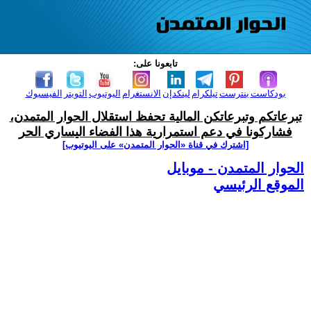
تابعونا على:
بودكاست
بنترست
تيلكرام
لينكدإن
الانستغرام
اليوتيوب
التويتر
الفيسبوك
تبرعاتكم وتبرعاتكن المالية تحفظ استقلال الحوار المتمدن،
فشاركونا في دعم استمرارية هذا الفضاء اليساري الحر
[اشترك في قناة ‫«الحوار المتمدن» على اليوتيوب]
الحوار المتمدن - موبايل
الموقع الرئيسي