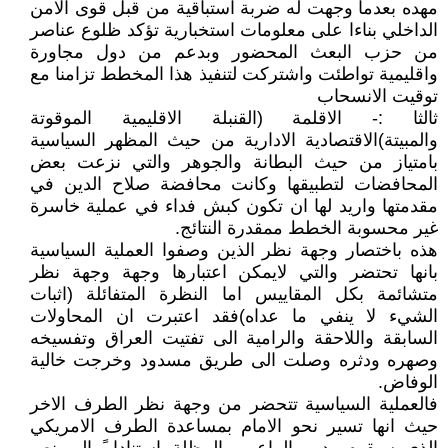
مهده بعدما وجهت له ضربة استباقية من قبل قوى الامن
الداخلي بناءا على معلومات استخبارية تؤكد ظلوع عناصر
من حزب البعث المحضور وبدعم من دول مجاورة
واقليمية تواطئت واشتركت لتنفيذ هذا المخطط تزامنا مع
توقيت الانسحاب
ثالثا :- الاقلمة (القنبلة الاقليمية الموقوتة
والمبيتة)الاقتصادية الادارية من حيث المظهر السياسية
بامتياز من حيث البطانة والجوهر والتي نزعت بعض
المحافضات لتطبيقها وكانت محافضة صلاح الدين في
مقدمتها واريد لها ان تكون كبش فداء في عملية خاسرة
غير محسوبة الخطط ممقدرة النتائج.
هذه باختصار وجهة نظر الذين وصفوا العملية السياسية
بانها تحتضر والتي لايمكن اعتبارها وجهة وجهة نظر
متشائمة بكل المقاييس اما النظرة المتفائلة (اثبات
الشيء لا ينفي ما عداه)فقد اعتبرت ان المحاولات
السابقة واللاحقة والرامية الى تفتيت العراق وتفسيخه
وصهره ودثره وصلت الى طريق مسدود وخرجت خالية
الوفاض.
فالعملية السياسية تتحضر من وجهة نظر الطرف الاخر
حيث انها تسير نحو الامام بمساعدة الطرف الامريكي