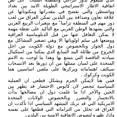
الذي سيقوم بدور الراعي والمظلة استنادا ً الى نص
اتفاقية الاطار الاستراتيجي الطويلة الامد بين بغداد
وواشنطن والتي تفصح في مقدراتها ومكنوناتها عن
علاقة تعاون وصداقة بين البلدين تمكن العراق من لعب
دور مهم في المنطقة تزامنا ً مع متغيرات الربيع العربي
والتي يشهدها الوطن العربي مع التأكيد على نقطة مهمة
لا يمكن التغافل عنها من قبل الدبلوماسية العراقية
ووضعها في سلم اولوياتها الا وهي تصغير المشاكل مع
دول الجوار وبالخصوص مع دولة الكويت من اجل
الخروج من طائلة البند السابع الذي يمكننا من استكمال
سيادته الناقصة التي يتمتع بها وهذا ما لوحت به الامم
المتحدة على لسان ممثلها من ان دورها بعد الانسحاب
سيكثف اهتماماته ويركزها على ملفين اساسيين هما
الكويت وكركوك .
فمن هنا لايمكن الجزم وبشكل قطعي ان العملية
السياسية تتحضر لان كابوس الاحتضار قد يظهر بين
الحين والآخر اذا ما علمت دول ان مصالحها بدأت
بالانحسار والتضرر وبالخصوص الولايات المتحدة
الامريكية التي قد تربك المشهد السياسي اذا تأكدت ان
العراق قد تحلل من التزاماته التي قطعها على نفسه
وادار ظهره لنصوص الاتفاقية الامنية بين البلدين.