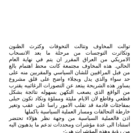
توالت المخاوف وتتالت التخوفات وكثرث الظنون
وتكاثرت التوجسات من مرحلة ما بعد الانسحاب
الامريكي من العراق المقرر ان يتم في نهاية العام
الحالي. هذه المخاوف مجتمعة كانت محط اهتمام بالغ
من فبل المراقبين للشان السياسي والمقربين منه على
حد سواء والذي يدل وبجلاء واضح على قلق مشروع
يساور هذه الشريحة يبتعد عن التصورات الرغائبيه يقترب
من الواقع الذي يصعب التكهن بسهوله نتائجة بشكل
قطعي وقاطع لان الايام مليئة ومملؤة وتكاد تكون حبلى
بمفاجئات قادمة قد تقلب الامور راسا على عقب وتغير
خارطة التحالفات ومسار العملية السياسية باكملها
اذن فالعملية السياسية من وجهة نظر هؤلاء تحتضر
استنادا الى عدة مؤشرات ومحددات تدعم ما يذهبون اليه
من رؤية وهذه المؤشرات هي:-