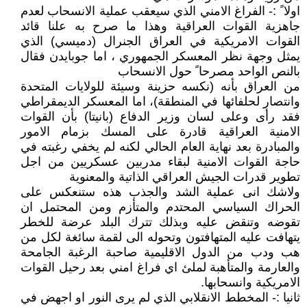
اولا ً :- الفراغ الامني الذي سيعقب عملية الانسحاب لعدم
جاهزية القوات العراقية وهذا ما صرح به علنا قائد
القوات الامريكية في العراق الجنرال (دميسي) الذي
يمثل وجهة نظر المعسكر الجمهوري ، اما جوبايدن فقال
بالنص الواحد مصرحا ً حول الانسحاب
من العراق بأنه (نكسه حزينة وسيئة للولايات المتحدة
وانتصار لحلفائها في المنطقة)، اما المعسكر الديمقراطي
فقد رأى وعلى لسان وزير الدفاع (بانيتا) بأن القوات
الامنية العراقية قادرة على المسك بزمام الامور
والمبادرة بعد نهاية العام الحالي لكنه لم يخفي رغبته في
حاجة القوات الامنية لبقاء مدربين عسكريين من اجل
تطوير قدرات الجيش العراقي الذاتية والمعنوية
ولاشك انى عملية الشد والجذب هذه ستنعكس على
الحراك السياسي المحتدم والمتأزم ومن المحتمل ان
تقوضه وتنقض عليه وبذلك تترك البلد عرضة للخطر
يتهافت عليه المتهافتون وتحوله الى لقمة سائغة لكل من
هب ودب من الدول الاقليمية صاحبة الرغبة الجامحة
والعارمة والمتأهبة لملئ اي فراغ امني بعد رحيل القوات
الامريكية وانسحابها.
ثانيا :- المخطط الانقلابي الذي لم يرى النور او اجهض في