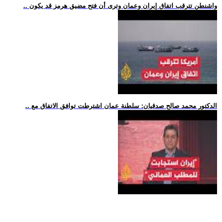
.. واشنطن تترقب اتفاق إيران وعمان وترى أن فتح مضيق هرمز قد يكون
.. الدكتور محمد صالح صدقيان: سلطنة عمان اشترطت توافق الاتفاق مع