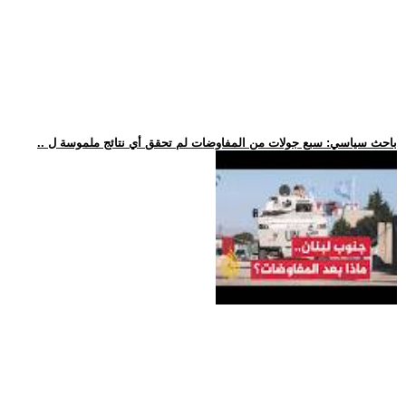
.. باحث سياسي: سبع جولات من المفاوضات لم تحقق أي نتائج ملموسة ل