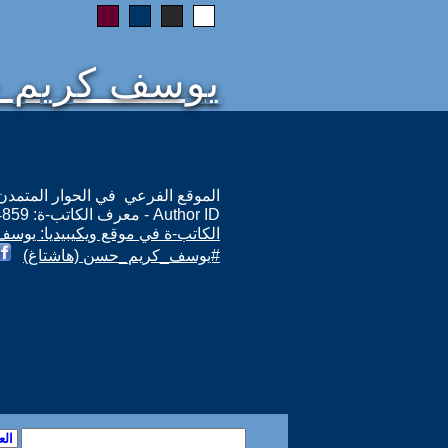
يوسف كريم 
الموقع الفرعي في الحوار المتمدن: ps://www.ahewar.org/m.asp?i=4859
Author ID - معرف الكاتب-ة: 4859
الكاتب-ة في موقع ويكيبيديا: يو
#يوسف_كريم_حسن (هاشتاغ)