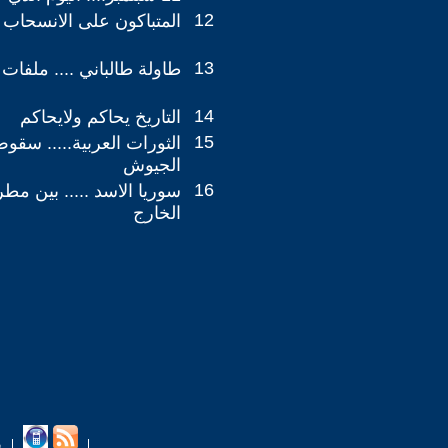
12
المتباكون على الانسحاب !!
13
طاولة طالباني .... ملفات
14
التاريخ يحاكم ولايحاكم
15
الثورات العربية..... سق
الجيوش
16
سوريا الاسد ..... بين مط
الخارج
ب