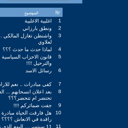
1
اغلبية الاغلبية
2
ونطق بارزاني
3
واشنطن تغازل المالكي ..
لعلاوي
4
لماذا حدث ما حدث ؟؟؟
5
قانون الاحزاب السياسية ب
والترحيل !!!!
6
رسائل الاسد
7
كفى مبادرات .. نعم للارا
8
بعد اعلان انسحابهم ... ال
تحتضر ام تتحضر؟؟؟
9
جفت ضمائركم !!!!
10
هل فارقت الحياة مبادرة ب
راقدة في الانعاش ؟؟؟؟
11
11 سبتمبر.... اليوم الذي غير وجه العالم