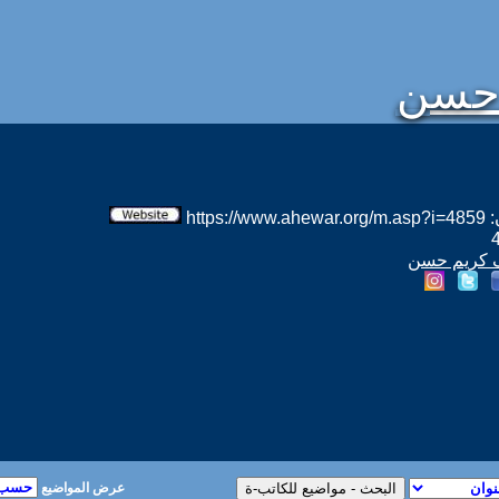
حسن
htt
سف كريم حسن
عرض المواضيع