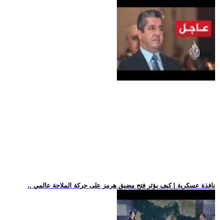
.. نافذة عسكرية | كيف يؤثر فتح مضيق هرمز على حركة الملاحة عالمي