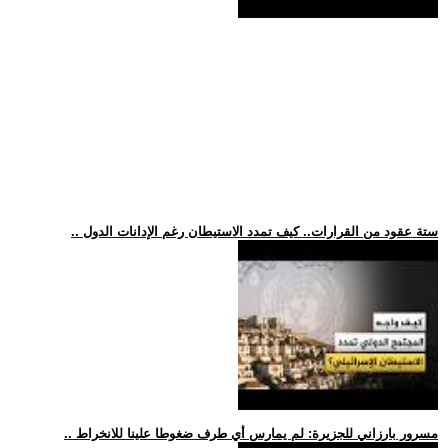
.. ستة عقود من القرارات.. كيف تمدد الاستيطان رغم الإدانات الدول
.. مسرور بارزاني للجزيرة: لم يمارس أي طرف ضغوطا علينا للانخراط