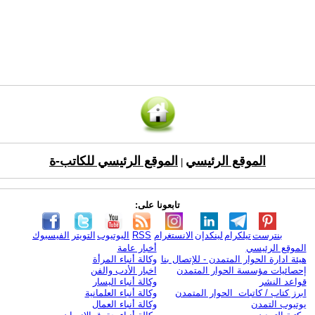
الموقع الرئيسي
الموقع الرئيسي للكاتب-ة
|
تابعونا على:
بنترست
تيلكرام
لينكدإن
الانستغرام
RSS
اليوتيوب
التويتر
الفيسبوك
الموقع الرئيسي
أخبار عامة
هيئة ادارة الحوار المتمدن - للإتصال بنا
وكالة أنباء المرأة
إحصائيات مؤسسة الحوار المتمدن
اخبار الأدب والفن
قواعد النشر
وكالة أنباء اليسار
ابرز كتاب / كاتبات الحوار المتمدن
وكالة أنباء العلمانية
يوتيوب التمدن
وكالة أنباء العمال