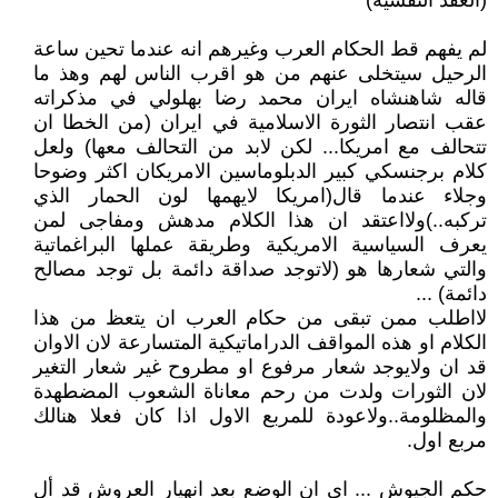
(العقد النفسية)
لم يفهم قط الحكام العرب وغيرهم انه عندما تحين ساعة
الرحيل سيتخلى عنهم من هو اقرب الناس لهم وهذ ما
قاله شاهنشاه ايران محمد رضا بهلولي في مذكراته
عقب انتصار الثورة الاسلامية في ايران (من الخطا ان
تتحالف مع امريكا... لكن لابد من التحالف معها) ولعل
كلام برجنسكي كبير الدبلوماسين الامريكان اكثر وضوحا
وجلاء عندما قال(امريكا لايهمها لون الحمار الذي
تركبه..)ولااعتقد ان هذا الكلام مدهش ومفاجى لمن
يعرف السياسية الامريكية وطريقة عملها البراغماتية
والتي شعارها هو (لاتوجد صداقة دائمة بل توجد مصالح
دائمة) ...
لااطلب ممن تبقى من حكام العرب ان يتعظ من هذا
الكلام او هذه المواقف الدراماتيكية المتسارعة لان الاوان
قد ان ولايوجد شعار مرفوع او مطروح غير شعار التغير
لان الثورات ولدت من رحم معاناة الشعوب المضطهدة
والمظلومة..ولاعودة للمربع الاول اذا كان فعلا هنالك
مربع اول.
حكم الجيوش ... اي ان الوضع بعد انهيار العروش قد أل