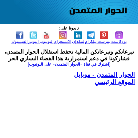
تابعونا على:
بودكاست
بنترست
تيلكرام
لينكدإن
الانستغرام
اليوتيوب
التويتر
الفيسبوك
تبرعاتكم وتبرعاتكن المالية تحفظ استقلال الحوار المتمدن،
فشاركونا في دعم استمرارية هذا الفضاء اليساري الحر
[اشترك في قناة ‫«الحوار المتمدن» على اليوتيوب]
الحوار المتمدن - موبايل
الموقع الرئيسي