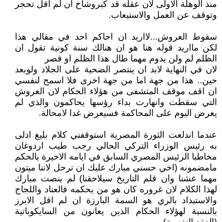
منذ الوهلة الاولى لان عقله قد كبروشاخ ان لم اقل تحجر
وتوقف عن العمل والاستيعاب.
سقوط العروش...لااريد ان احاكم احد في مقالي هذا
لكن مااريد قوله هنا هو ان هنالك سنة كونية تقول ان
الظلم لم ولن يدوم مهما طال هذا الظلم او قصر
لان في النهاية لابد ان ينتصر الضحية على الجلاد ولوبعد
حين.. هذا من جهة اما من جهة اخرى فلا اسمح لنفسي
ان اقف موقف المتشفى من هؤلاء الحكام لان العروش
التي سقطت وانهارت بداء رؤسها يحاكمون والذي لم
يعرض اليوم على المحاكمة فسيعرض غدا لامحالة.
عندما اندلعت الثورة المصرية استوقفني كلام بليغ ادلى
به رئيس الوزراء التركي الحالي رجب طيب اردوغان
مخاطبا الرئيس المصري السابق في ايامه الاخيرة بالحكم
مامضمونه (اخي حسني مبارك عليك ان ترحل لاننا ميتون
مهما عشنا وان قلم التاريخ سيلاحقنا) لم ينصت مبارك
لهذا الكلام لان غروره كان هو من يحكمه فالعناد واللجاج
والاستبداد بالري هو السمة البارزة ان لم اقل الابرز
بالنسبة لهؤلاء الحكام الذين يعانون من السايكوباتية