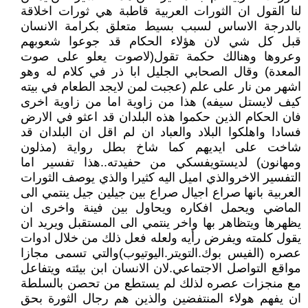
لنا القول ان الثورات العربية قاطبة هي ثورات اخلاقة
بالدرجة الاساس لسبب بسيط متعلق بكرامة الانسان
قبل كل شي لان هؤلاء الحكام قد جوعوا شعوبهم
وعروها وهنالك حكمة تقول(لاصوت يعلو على صوت
المعدة) وقال الصحابي الجليل ابا ذر في كلام له وهو
اشهر من نار على علم (عجبت لمن لايجد الطعام في بيته
كيف لايستل سيفه) هذا من زاوية اما من زاوية اخرى
فان الحكام الذين حكموا هذه البلدان قد اعثو في الارض
فسادا واهلكوا البلاد والعباد ان لم اقل ان البلدان قد
شاخت على ايديهم كما شاخ بطل رواية (مذلون
ومهانون) لديستويفسكي من حفيدته..هذا تفسير اما
التفسير الاخروالذي اميل اليه كثيرا والذي يوصف الثورات
العربية بانها صراع اجيال صراع بين جيلين جيل ينتمي الى
الماضي ويحمل افكاره ويحاول بين فينة واخرى ان
يظهرها ويتظاهر بها واخر ينتمي الى المستقبل ويريد ان
يقول كلمته ويفرض رأيه ولعله فعل ذلك من خلال ادوات
عصره (الفيس بوك.التويتر.اليوتيوب)والتي تسمى مجازا
مواقع التواصل الاجتماعي.لان الانسان ابن بيئته ويتفاعل
مع منجزات عصره لذلك لم يستطع من تحصن بالسلطة
ان يفهم هولاء المنتفضين والذين هم رجال الثورة بحق