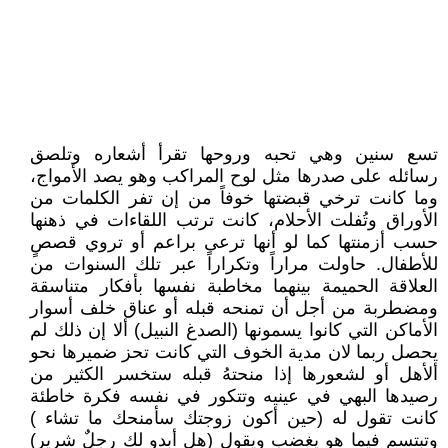
تسع سنين وهي تحبه وروحها تقرأ أشعاره وتلصق
رسائله على صدرها مثل لوح المراكب وهو يصد الأمواج،
وما كانت ترخي قبضتها خوفاً من إن تفر الكلمات من
الأوراق وتُفلت الأحلام، كانت ترتب اللقاءات في ذهنها
حسب أزمنتها كما لو أنها ترعى براعم أو تروي قصصٍ
للأطفال. حاولت مراراً وتكراراً عبر تلك السنوات من
العلاقة الحميمة بينهما مخاطبة نفسها بأفكار متناسقة
ومضطربة من أجل أن تمنحه قبله أو عناق خلف أسوار
الأماكن التي كانوا يسمونها (الصدغ النبيل) ألا إن ذلك لم
يحصل ربما لان مدية الخوف التي كانت تحز ضميرها نحو
ألأهل أو لشعورها إذا منحتهُ قبله ستخسر الكثير من
رصيدها البهي في عينيه وتتكور في نفسه فكرة خاطئة
كانت تقول له (حين أكون زوجتك سأمنحك ما تشاء )
وتبتسم فيما هو يغضب ويقول (هل أبدو لكِ رجلٌ شرير)