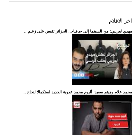
اخر الافلام
.. مهدي لعريبي: من السينما إلى -مافيا-... الجزائر تقبض على زعيم
.. محمد علام وهيثم سعيد: ألبوم محمد عدوية الجديد استكمالا لنجاح