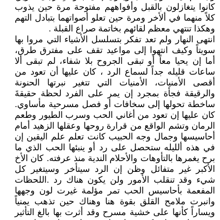
كانوا يتغازلون بالقبل وأفواههم مفتوحة مرة حين يذوب
كلاً منهما في ألأخر ومرة حين تعلو أصواتهما بتبادل التهم
وهكذا تنتهي معظم لقائهم بخاتمة صراع القبلة .
انتهى النهار ولم تعد تفكر بتسلسل الأشياء التي مروا بها
سويتاً وكيف انتهوا إلى مواعيد تقف على مفترق طرق،
أما إن يحيا معاً أو تبقى الجروح بلا شفاء، لم تبقى ألا
ساعات قليله جداً لسماع الرد ، كان عليها أن تعود من
أقصى الأمنيات، الأمنيات التي تتغير نبرتها الحنونة
والرقيقة فجأة بمجرد إن يمر على الفرد لحظة حقيقةَ
ساخطة تحولها إلى سخافات أو فصل مسرحية مأساوي.
كان عليها إن تعود من أغاني الحب وسرب الطيور وطعم
الرمان وتشم الواقع من قرارة روحها وعقلها الزهيد أمام
أحاسيسها وجمال وجه الحبيب كانت تعلم علم اليقين إن
في هذه ألليله ستحصل على رد أو ينبئها الحب الذي ما
برح يغمرها بالتأوهات والأحلام الندية منذ عرفته. كان الأخ
الأكبر غير متفائل وظن إن الرد سيتأخر وسيتغير كل
شيء وقد تنقلب الأمور ولن يكون هناك رد .اللحظات
المفعمة بأحاسيس الحب تمر مؤلمة غيرت لون وجهها
وانبرت ملامح القلق بقوة هنا وهناك حين تذهب يمنياً
ويساراً كأنها على خشية مسرح وقد أثرت بها بالغ التأثير