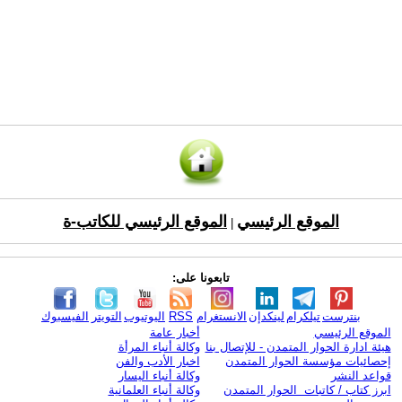
الموقع الرئيسي
الموقع الرئيسي للكاتب-ة
|
تابعونا على:
بنترست
تيلكرام
لينكدإن
الانستغرام
RSS
اليوتيوب
التويتر
الفيسبوك
الموقع الرئيسي
أخبار عامة
هيئة ادارة الحوار المتمدن - للإتصال بنا
وكالة أنباء المرأة
إحصائيات مؤسسة الحوار المتمدن
اخبار الأدب والفن
قواعد النشر
وكالة أنباء اليسار
ابرز كتاب / كاتبات الحوار المتمدن
وكالة أنباء العلمانية