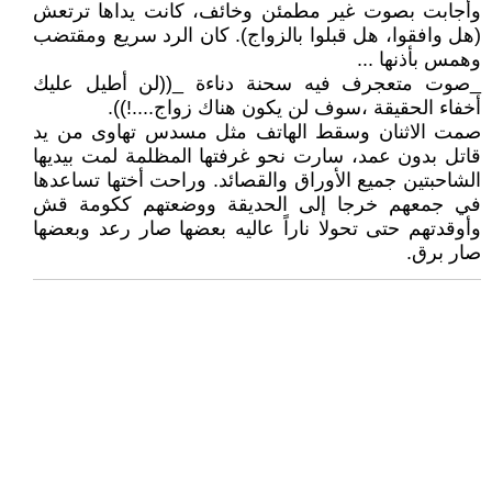
وأجابت بصوت غير مطمئن وخائف، كانت يداها ترتعش
(هل وافقوا، هل قبلوا بالزواج). كان الرد سريع ومقتضب
وهمس بأذنها ...
_صوت متعجرف فيه سحنة دناءة _((لن أطيل عليك
أخفاء الحقيقة ،سوف لن يكون هناك زواج....!)).
صمت الاثنان وسقط الهاتف مثل مسدس تهاوى من يد
قاتل بدون عمد، سارت نحو غرفتها المظلمة لمت بيديها
الشاحبتين جميع الأوراق والقصائد. وراحت أختها تساعدها
في جمعهم خرجا إلى الحديقة ووضعتهم ككومة قش
وأوقدتهم حتى تحولا ناراً عاليه بعضها صار رعد وبعضها
صار برق.