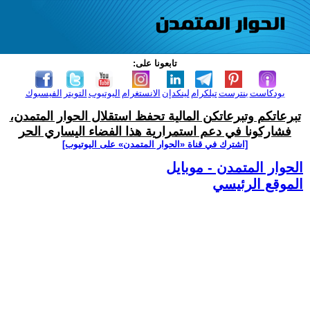
تابعونا على:
بودكاست
بنترست
تيلكرام
لينكدإن
الانستغرام
اليوتيوب
التويتر
الفيسبوك
تبرعاتكم وتبرعاتكن المالية تحفظ استقلال الحوار المتمدن،
فشاركونا في دعم استمرارية هذا الفضاء اليساري الحر
[اشترك في قناة ‫«الحوار المتمدن» على اليوتيوب]
الحوار المتمدن - موبايل
الموقع الرئيسي