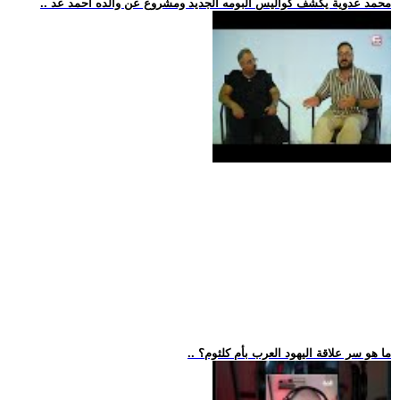
.. محمد عدوية يكشف كواليس ألبومه الجديد ومشروع عن والده أحمد عد
.. ما هو سر علاقة اليهود العرب بأم كلثوم؟