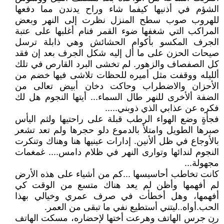
الشؤم في أذنيها كيفما شاء وراح يدندن مما دفعها
للهروب صوب سطح المنزل نظرت إلى النهر وبعض
المراكب التي شغفها ضوء القمر فنام أغلبها على عتبة
الجرف المكسو بأكوام الحشائش وهي ذابلة ترسل
صيحات الحزن على ما أل إليه شكل الجرف بعد إن فقد
كل الصفصاف والزهور. لم تخشى البرد القارص في تلك
ألليله ووقفت مثل أميره للحظات تلاشى فيها خضم من
الأحزان والاضطراب وحاكت دخان أبيض تعالى من
الضفة ألأخرى للنهر طال السماء... أيتها النجوم هل لك
فكره عن عذابي الذي ذوبني.....
فجأةٍ وضع الهواء الرطب قبلة على راحتيها ولثم اليأس
صبرها الطويل وامتلأ بالدموع دلو حجرها ولم تعد تشعر
بالأوجاع في ظل ألأنين. إدارات عينيها هنا وهناك وتنكرت
النجوم لندائها وتوارى النهر في ظلام دامس.... غمغمات
مجهولة...
كانت تخاطب أحاسيسها ...كم من أشياء على هذه الأرض
لم أفهمها وأظن لم يعد هناك متسع من الوقت كي
أفهمها، وهل أخطأت في صرف عمري وخيالي بهذا
الحب.أواه..ليتني أستطيع نفي ما تبقى من العمر.
رن جرس الهاتف وهرعت أختها لإحضاره، مسكت الهاتف