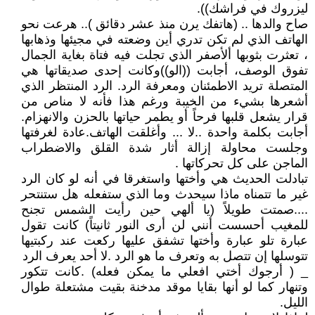
ليزروك في فراشك)).
صاح والدها .. (هاتفك يرن منذ عشر دقائق ).. هرعت نحو
الهاتف الذي لم تكن تدري أين وضعته في مجيئها وذهابها
، تعثرت بثوبها ألأصفر الذي تجلت فيه فتاة بغاية الجمال
تفوق الوصف، أجابت ((الو))وكانت إحدى صديقاتها هي
المتصلة تريد الاطمئنان ومعرفة الرد. الرد المنتظر الذي
أشعرها بشيء من الخيبة ورغم هذا فأنه لا مناص من
قرار يشعل قلبها فرحاً أو يطمر حياتها بالحزن والانهزام.
أجابت بكلمة واحدة ..لا ... وأغلقت الهاتف.عادة لغرفتها
وجلست محاولة إزالة أثار شدة القلق والاضطراب
الماجن على كل تحركاتها .
تبادلت الحديث هي وأختها واستغرقا في أنه لو كان الرد
غير ما تتمناه ماذا سيحدث وما الذي ستفعله هل ستنتحر
....صمتت طويلاً (يا ألهي حين رأيت الشمس تجنح
للمغيب أحسست أنني لن أرى النور ثانيتاً) كانت تقول
عبارة تلو عبارة وأختها تشفق عليها ركعت عند ركبتيها
تتوسلها إن تتصل به وتعرف ما هو الرد .لا أحد يعرف الرد
_ ( أرجوك أختي افعلي ما يمكن فعله) .كانت تتكور
وتنهار كما لو أنها بقايا موقد مدخنة بقيت مشتعلة طوال
الليل.