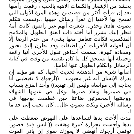
بحشد من الإشعار والكلمات الاهبة بالحب ، رفعت رأسها
بعد إن قرأت أكثر من قصيدتين وهذه المرة الأولى التي
تسمح بها لآختها إن تقرأ رسائل حبيبها ..ونبست تتكلم
بصوت هادئ وحذر... شعرت أنهم غير راضون كانت أمهُ
تنظر إليك بشزر أما أخته ذات العنق الطويل والملامح
المنكسرة فكانت تتغامز معها بشيء من عدم الرضا إلا
أن أخواته الأخريات كن لطيفات وقد نظرن إليك بحبور
وسعادة كبيرة، سمعت أحداهن تقول للأخرى أنها رائعة
وجميلة أنها تستحق كل ما كان يقضيه من وقت في كتابة
الرسائل والكلام الطويل عنها أمامنا.
أصابها شيء من الدهشة لحديث أختها، كم هو مؤلم إن
يدرك الإنسان أنه غير محبوب. _((أرجوك لا تغيظيني أنا
بحاجة إلى مواساة وليس إلى تهديد)) وأخذ الفزع ينساب
في ضميرها ونفاذ صبرها يوغل في عيونها الشهلاء
ووجنتيها المحمرتين ضاعتا حين غطست بوجهها في
رسالته الأخيرة وبكت يصوتٍ عال... كان نحيب إلى حد ما
!.
مدت ألأخت يدها لتساعدها على النهوض ضغطت على
يدها وأحست بحرارة كبيرة وهتفت (( ليس فيك قصور.
توقفي أرجوك أنهضي لا يعوزك سوى إن يأتي الموت