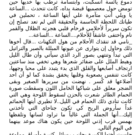
دموع يائسة انسكبت، وابتسامة ترطب بها خديها حين
تومض حول معصميها قبضة يداه، كانت تتحدث ...الساعة
يا ويلي أنتِ متآمرة علي أيتها الساعة ، تحملين في
طياتك اللحظة الحاسمة والحقيقة التي لم تعد تصلح إن
تكون سريراً لأحلامي فرخام قلبي هجرته الظلال والقمر
نام واختفى عاشقاً للأحلام....الساعة ...الساعة...
_نامي قد تنقذك الأحلام من هول التكهنات ...قال أخوها
ذلك وحاول إن يتوارى عن عيونها المبللة بالصبر والتراتيل
التي تبدأ وتنتهي بصور الرد الذي سيأتي وأن طال الليل
وهبط الملل على ضفائر شعرها وهي تخفي منذ ساعتين
ارتجاف أصابعها والقلق الذي بدء يتبدد على محيا وجهها،
كانت تتنفس بصعوبة وقلبها يخفق بشدة كما لو أن احد
أضلاعها قد كُسر . نهضت من سريرها الصغير وبقى
الضجر معلق على شباكها الخامل اللون وسقطت صورة
الحمام الطائر شعرت بالحزن لسقوط اللوحة وهي التي
كانت تنادي ذلك الحمام في الليل..لا تطيري أيتها الحمائم
غداً سأروض الريح كي تكون جناحاي التي تأخذني
إليك...أنها الجملة التي غالباً ما تراود لسانها وتلفظها
بهمس قرب إذني اللوحة حين يكون هناك موعد بينهما
في اليوم التالي.
جلست أختها الكبيرة بجانب رسائل كثيرة وأوراق مملوءة