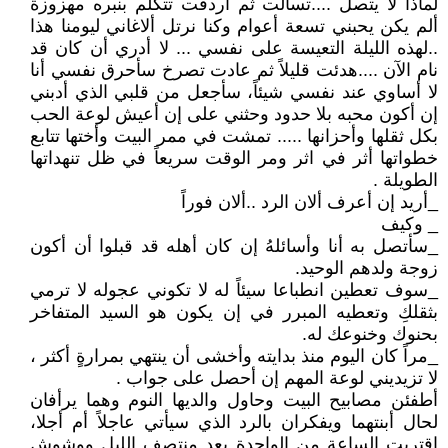
لماذا لا يتصل ....تسألت ثم أردفت تتكلم بنبره مهزوزة
ألم يكن يحبني تسعة أعوام وكنا نرتل ألاغاني ليومنا هذا
..لهذه الليلة التعيسة على نفسي ... لا أدري أن كان قد
نام الآن ....هدئت قليلاً ثم عادت تصرخ سأحرق نفسي أنا
لا أساوي عند نفسي شيئاً، سأجعل من قلبي الذي أدبني
إن أكون محبه بلا حدود وحثني على إن أعيش لوعة الحب
بكل ثقلها وأحزانها ..... تمشت في ممر البيت وأختها تتابع
خطواتها أثر في اثر ومر الوقت سريعاً في ظل تنهداتها
الطويلة .
_أريد إن أعرف ألان الرد ..ألان فوراً
_ وكيف
_سأتصل به أنا وأسائلهُ إن كان أهله قد قبلوا أن أكون
زوجة ولدهم الوحيد.
_سوف تعطين انطباعا سيئاً له لا تكوني عجوله لا ترمي
بثقلكِ وتعطيه المبرر في إن يكون هو السيد المتفاخر
بحنوك وخنوعك له.
_مراً كان اليوم منذ بدايته وأخشى أن ينتهي بمرارةٍ أكثر ،
لا تزيديني لوعة المهم إن أحصل على جواب .
أطفئن مصابيح البيت وحاول والديها النوم وهما يرأفان
لحال أبنتهما ويفكران بالرد الذي سيأتي عاجلاً أم أجلا،
اقتربت الساعة من الواحدة بعد منتصف الليل ووشوش