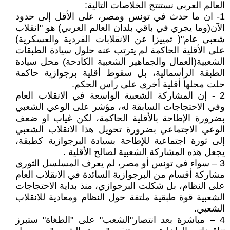
العالم العربي نستنتج الخلاصات التالية:
1- ان ما حدث في تونس ومصر، على الأقل إلى حدود
الآن(وما يجري في باقي بلدان العالم العربي) هو "انقلاب
شعبي عام"( تمييزا عن الانقلابات الفردية والعسكرية)
على الأقلية الحاكمة لم يترتب عنه حلول سيادة الطبقات
الشعبية(العمال والجماهير الشعبية الكادحة) محل سيادة
الطبقة الرأسمالية، بل سقوط أقلية برجوازية حاكمة
حلت محلها أقلية أخرى على راس الحكم.
2 - إن المشاركة الشعبية الواسعة في الانقلاب العام
وفي الاحتجاجات السابقة له، مؤشر على الوعي الشعبي
بضرورة الإطاحة بالأقلية الحاكمة، لكن غياب او ضعف
الوعي الاجتماعي بضرورة تحويل هذا الانقلاب الشعبي
إلى ثورة اجتماعية للإطاحة بسيادة البرجوازية كطبقة،
يجعل هذه المشاركة الشعبية لصالح الأقلية .
3 – سواء في تونس أو مصر، لم يعرف المسلسل الثوري
مشاركة أقسام من البرجوازية السائدة في الانقلاب العام
على النظام، بل شكلت البرجوازي، منذ بداية الاحتجاجات
الشعبية قوة طبقية ملتفة حول النظام ومعادية للانقلاب
الشعبي.
4 – مباشرة بعد انتصار"الشعب" على "الطغاة" ستبرز