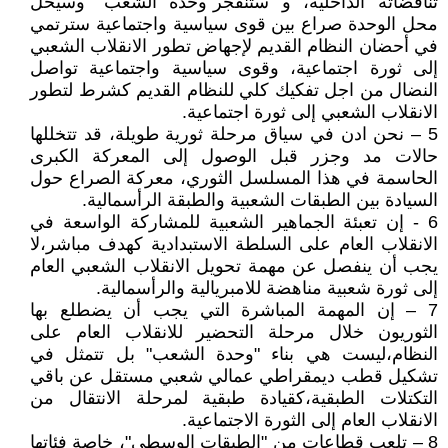
تناقضاته الداخلية، و ستنفجر"وحدة الشعب" وسيحل
محل الوحدة صراع بين قوى سياسية واجتماعية سترتمي
في أحضان النظام القديم لإجهاض تطور الانقلاب الشعبي
إلى ثورة اجتماعية، وقوى سياسية واجتماعية تواصل
النضال من اجل تفكيك كلي للنظام القديم كشرط لتطور
الانقلاب الشعبي إلى ثورة اجتماعية.
5 – نحن ادن في سياق مرحلة ثورية طويلة، قد تتخللها
حالات مد وجزر قبل الوصول إلى المعركة الكبرى
الحاسمة في هذا المسلسل الثوري، معركة الصراع حول
السيادة بين الطبقات الشعبية والطبقة الرأسمالية.
6 - إن تعبئة الجماهير الشعبية للمشاركة الواسعة في
الانقلاب العام على السلطة الاستبدادية كهدف مباشر،لا
يجب أن ينفصل عن مهمة تحويل الانقلاب الشعبي العام
إلى ثورة شعبية مناهضة للامبريالية والرأسمالية.
7 – إن المهمة المباشرة التي يجب أن يضطلع بها
الثوريون خلال مرحلة التحضير للانقلاب العام على
النظام،ليست هي بناء "وحدة الشعب" بل تتمثل في
تشكيل قطب ديمقراطي عمالي شعبي مستقل عن باقي
التكتلات الطبقية،كقيادة طبقية لمرحلة الانتقال من
الانقلاب العام إلى الثورة الاجتماعية.
8 – تلعب قطاعات من "الطبقات الوسطى"، خاصة فئاتها