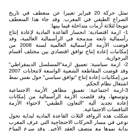
تمثل حركة 20 فبراير تعبيرا عن منعطف في تاريخ
الصراع الطبقي في المغرب. وقد جاء هذا المنعطف
تتويجا لثلاثة أزمات متداخلة فيما بينها:
1- ازمة اقتصادية: انحسار القاعدة المادية لإعادة إنتاج
رأسمالية تابعة مندمجة في الرأسمالية العالمية، وقد
قوضت الأزمة الرأسمالية العالمية لسنة 2008 من
إمكانيات إعادة إنتاج توافق اقتصادي بين مختلف أقسام
البرجوازية.
2- ازمة سياسية: تعميق ازمة"المسلسل الديمقراطي"
وقد قوضت المقاطعة الشعبية الواسعة لانتخابات 2007
من إمكانيات إعادة إنتاج "توافق سياسي" حول نفس نمط
اشتغال نظام الحكم.
3-ازمة اجتماعية: تعميق مظاهر الأزمة الاجتماعية
وتوسعها، وقد قلصت الأزمة الرأسمالية من إمكانات
إعادة تجديد آلية "التعاون الطبقي" لاحتواء الأزمة
التناقضات الاجتماعية.
شكلت هذه الروافد الثلاث القاعدة المادية لبداية تحول
نوعي في مسار الحركات الاحتجاجية التي عرف المغرب
بداية نموها مع متصف العقد الأخير. وقد سرع المناخ