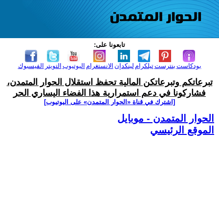
تابعونا على:
بودكاست
بنترست
تيلكرام
لينكدإن
الانستغرام
اليوتيوب
التويتر
الفيسبوك
تبرعاتكم وتبرعاتكن المالية تحفظ استقلال الحوار المتمدن،
فشاركونا في دعم استمرارية هذا الفضاء اليساري الحر
[اشترك في قناة ‫«الحوار المتمدن» على اليوتيوب]
الحوار المتمدن - موبايل
الموقع الرئيسي