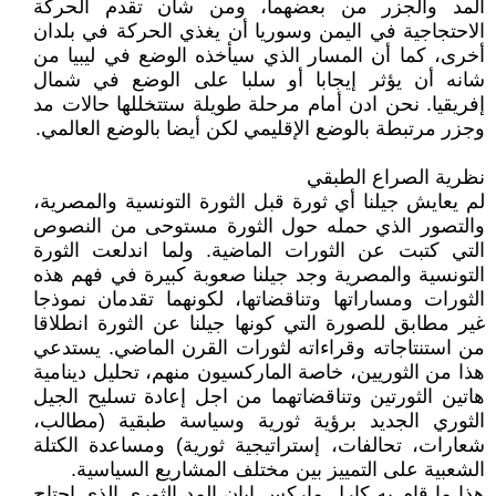
المد والجزر من بعضهما، ومن شان تقدم الحركة
الاحتجاجية في اليمن وسوريا أن يغذي الحركة في بلدان
أخرى، كما أن المسار الذي سيأخذه الوضع في ليبيا من
شانه أن يؤثر إيجابا أو سلبا على الوضع في شمال
إفريقيا. نحن ادن أمام مرحلة طويلة ستتخللها حالات مد
وجزر مرتبطة بالوضع الإقليمي لكن أيضا بالوضع العالمي.
نظرية الصراع الطبقي
لم يعايش جيلنا أي ثورة قبل الثورة التونسية والمصرية،
والتصور الذي حمله حول الثورة مستوحى من النصوص
التي كتبت عن الثورات الماضية. ولما اندلعت الثورة
التونسية والمصرية وجد جيلنا صعوبة كبيرة في فهم هذه
الثورات ومساراتها وتناقضاتها، لكونهما تقدمان نموذجا
غير مطابق للصورة التي كونها جيلنا عن الثورة انطلاقا
من استنتاجاته وقراءاته لثورات القرن الماضي. يستدعي
هذا من الثوريين، خاصة الماركسيون منهم، تحليل دينامية
هاتين الثورتين وتناقضاتهما من اجل إعادة تسليح الجيل
الثوري الجديد برؤية ثورية وسياسة طبقية (مطالب،
شعارات، تحالفات، إستراتيجية ثورية) ومساعدة الكتلة
الشعبية على التمييز بين مختلف المشاريع السياسية.
هذا ما قام به كارل ماركس إبان المد الثوري الذي اجتاح