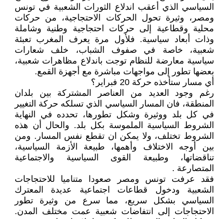
السياسي الذي أعقب اندلاع الثورات الشعبية في تونس
ومصر، وثيرة تحول الحركات الاحتجاجية، من حركات
محلية وقطاعية إلى حركات احتجاجية وطنية وشاملة
وذات أبعاد سياسية. فلأول مرة يعرف المغرب تعبئة
شعبية، خاصة في صفوف الشباب، خلف شعارات
سياسية معارضة للنظام توجت باندلاع مظاهرات شعبية،
بعضها تطور إلى مواجهات مباشرة مع أجهزة القمع.
أي مسار ستأخذه حركة 20 فبراير؟
رغم وجود العديد من العناصر المشتركة بين بلدان
المنطقة، فان المسار السياسي الذي تسلكه حركة التغيير
في كل بلد ووثيرة وشكل تطورها، تحدده في النهاية
الشروط السياسية الملموسة بكل بلد. والحال أن هذه
الشروط تختلف، ولا يمكن ان تقطع نفس المسار. ومن
بين أوجه الاختلاف وأهمها، طبيعة الأزمة السياسية،
تناقضاتها، وطبيعة القوى السياسية والاجتماعية
المتصارعة .
فقد عرفت تونس ومصر صعودا متناميا للاحتجاجات
الشعبية ودخول قطاعات اجتماعية عديدة المعترك
السياسي بشكل سريع، مما سرع من وثيرة تطور
الاحتجاجات إلى انتفاضات شعبية عمت مختلف المدن.