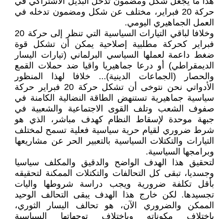
هذا ما يجعل شكل ومضمون تدخل البديل الاشتراكي في
حركة 20 فبراير، مختلف عن شكل ومضمون تدخله في
العمل الجماهيري اليومي.
وخلافا لباقي التيارات السياسية التي تنظر إلى حركة 20
فبراير كحركة مطلبية إصلاحية يمكن أن تشكل قوة
ضغط داعمة لعملها السياسي البرلماني (تيارات اليسار
الديمقراطي) أو درعا جماهيريا واقيا ضد حملات القمع
والحصار (الجماعات الدينية)... خلافا لهذا المنظور
الأدواتي نحن نتوخى أن تشكل حركة 20 فبراير حركة
سياسية جماهيرية تستنهض الطاقة النضالية الكامنة في
صفوف الشعب وتلف القوى الاجتماعية والشعبية في
جبهة موحدة لإسقاط النظام كهدف مباشر، الذي هو
شرط ضروري لقيام حرية سياسية فعلية تسمح لمختلف
التيارات والتكتلات السياسية بالتعبير الحر عن مشاريعها
وبرامجها السياسية.
لتحقيق هذا الهدف الواضح والدقيق والمكلف سياسيا
وجسديا، تبقى كل التحالفات والتكتلات الممكنة لتحقيقه
بأقل تكلفة ضرورية ويجب دراسة شروطها واليات
تجسيدها. لكن خارج هذا الهدف يبقى التحالف الوحيد
الممكن والضروري الآن، هو تحالف اليسار الثوري،
باختلاف مكوناته وباختلاف توجهاتها السياسية