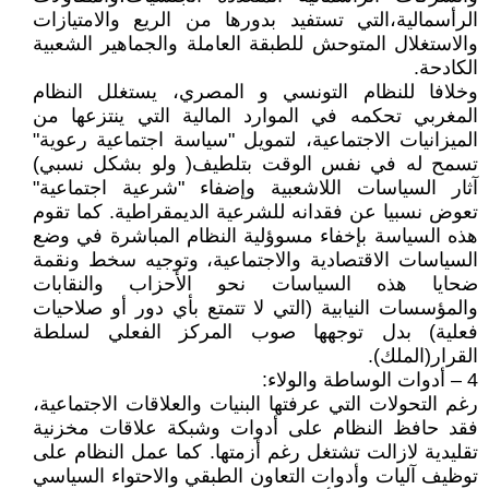
الرأسمالية،التي تستفيد بدورها من الريع والامتيازات
والاستغلال المتوحش للطبقة العاملة والجماهير الشعبية
الكادحة.
وخلافا للنظام التونسي و المصري، يستغلل النظام
المغربي تحكمه في الموارد المالية التي ينتزعها من
الميزانيات الاجتماعية، لتمويل "سياسة اجتماعية رعوية"
تسمح له في نفس الوقت بتلطيف( ولو بشكل نسبي)
آثار السياسات اللاشعبية وإضفاء "شرعية اجتماعية"
تعوض نسبيا عن فقدانه للشرعية الديمقراطية. كما تقوم
هذه السياسة بإخفاء مسوؤلية النظام المباشرة في وضع
السياسات الاقتصادية والاجتماعية، وتوجيه سخط ونقمة
ضحايا هذه السياسات نحو الأحزاب والنقابات
والمؤسسات النيابية (التي لا تتمتع بأي دور أو صلاحيات
فعلية) بدل توجهها صوب المركز الفعلي لسلطة
القرار(الملك).
4 – أدوات الوساطة والولاء:
رغم التحولات التي عرفتها البنيات والعلاقات الاجتماعية،
فقد حافظ النظام على أدوات وشبكة علاقات مخزنية
تقليدية لازالت تشتغل رغم أزمتها. كما عمل النظام على
توظيف آليات وأدوات التعاون الطبقي والاحتواء السياسي