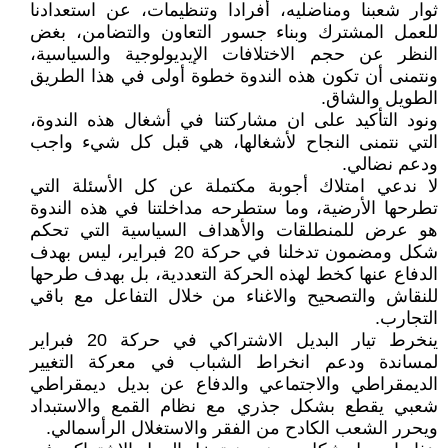
ثوار شعبنا ومناضليه، أفرادا وتنظيمات، عن استعدادنا
للعمل المشترك وبناء جسور التعاون والتضامن، بغض
النظر عن حجم الاختلافات الإيديولوجية والسياسية،
ونتمنى أن تكون هذه الندوة خطوة أولى في هذا الطريق
الطويل والشاق.
ونود التأكيد على ان مشاركتنا في أشغال هذه الندوة،
التي نتمنى النجاح لأشغالها، هي قبل كل شيء واجب
ودعم نضالي.
لا ندعي امتلاك أجوبة مكتملة عن كل الأسئلة التي
تطرحها الأرضية، وما ستطرحه مداخلتنا في هذه الندوة
هو عرض للمنطلقات والأهداف السياسية التي تحكم
شكل ومضمون تدخلنا في حركة 20 فبراير، ليس بهدف
الدفاع عنها كخط لهذه الحركة التعددية، بل بهدف طرحها
للنقاش والتصحيح والاغناء من خلال التفاعل مع باقي
التجارب.
ينخرط تيار البديل الاشتراكي في حركة 20 فبراير
لمساندة ودعم انخراط الشباب في معركة التغيير
الديمقراطي والاجتماعي والدفاع عن بديل ديمقراطي
شعبي يقطع بشكل جذري مع نظام القمع والاستبداد
ويحرر الشعب الكادح من الفقر والاستغلال الرأسمالي.