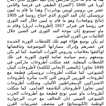
أوربا في 1848 ("الصراع الطبقي في فرنسا والثامن
عشر من برومير لويس بونابرت") وهذا ما قام به ليون
تروتسكي إبان المد الثوري الذي اجتاح روسيا في 1905
(نتائج وتوقعات) وهو ما قام به لينين خلال المد الثوري
في روسيا في فبراير 1917 (أطروحات ابريل) وقام به
ماو تسيتونغ إبان موجة المد الثوري في الصين خلال
الثلاثينات من القرن الماضي.
لم يكن بوسع هؤلاء فهم تلك اللحظات الثورية الجديدة
في عصرهم وإدراك مساراتها الموضوعية وتناقضاتها
لواكتفوا بخلاصات ودروس الثورات الماضية. كما لم يكن
بوسعهم رسم سياسة صائبة للقوى الثورية في تلك
اللحظات المتقلبة. فقد شكلت أطروحات ماركس في
1848 تجاوزا (بالمعنى الايجابي للكلمة) لأطروحات البيان
الشيوعي، كما شكلت أطروحات تروتسكي قطيعة مع
أطروحات الثوريين الروس التي كانت متأثرة بأطروحات
الاشتراكيين الديمقراطيين الألمان، وشكلت أطروحات
لينين تجاوزا لأطروحتان البلاشفة القدامى، كما شكلت
أطروحات ماو تسي تونج قطيعة مع أطروحات الحزب
الشيوعي الصيني ابان التحالف مع حزب البرجوازية
الوطنية (الكيومنتانغ) في منتصف عشرينيات القرن