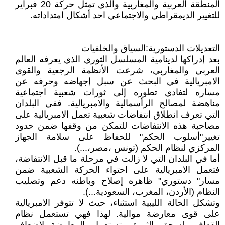
المنطقة العربية والمغاربية والذي تمثل حركة 20 فبراير
للتغيير الديمقراطي والاجتماعي احد أشكال امتداداته.
التعديلات الدستورية:السياق والخلفيات
بعد إدراكها لدينامية المسلسل الثوري الذي يعرفه العالم
العربي والمغاربي، شرعت الأنظمة الرجعية والقوى
الامبريالية في البحث عن سبل إجهاضه وحرفه عن
مساره لتفادي تطوره إلى ثورات شعبية اجتماعية
مناهضة لمصالح الرأسمالية والامبريالية. ففي البلدان
التي تعرف انطلاق انتفاضات شعبية تعمل الامبريالية على
مصاحبة هذه الانتفاضات للتمكن من وقفها ضمن حدود
تغيير"أسلوب الحكم" للحفاظ على سلامة الجهاز
المركزي لنظام الحكم (تونس ،مصر،...).
أما في البلدان التي لا زالت في مرحلة ما قبل الانتفاضة،
فتعمل الامبريالية على احتواء الحركة الشعبية ضمن
مسار" دستوري" ظاهره إصلاح وباطنه دعم وتصليب
النظام (الأردن، المغرب، السعودية...).
وتشكل الحالة الليبية استثناء، حيث لا تتوفر الامبريالية
على قوى معارضة موالية. لهذا فهي تستعمل نظام