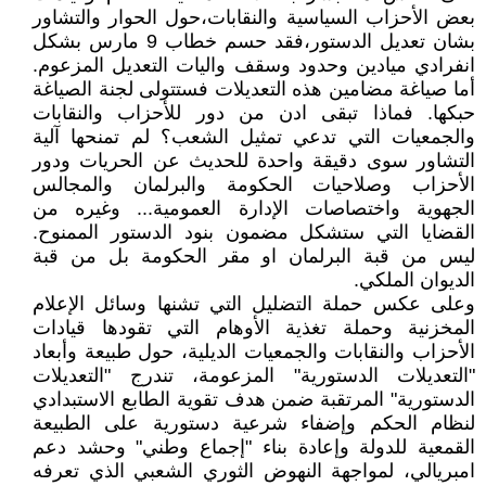
بعض الأحزاب السياسية والنقابات،حول الحوار والتشاور
بشان تعديل الدستور،فقد حسم خطاب 9 مارس بشكل
انفرادي ميادين وحدود وسقف واليات التعديل المزعوم.
أما صياغة مضامين هذه التعديلات فستتولى لجنة الصياغة
حبكها. فماذا تبقى ادن من دور للأحزاب والنقابات
والجمعيات التي تدعي تمثيل الشعب؟ لم تمنحها آلية
التشاور سوى دقيقة واحدة للحديث عن الحريات ودور
الأحزاب وصلاحيات الحكومة والبرلمان والمجالس
الجهوية واختصاصات الإدارة العمومية... وغيره من
القضايا التي ستشكل مضمون بنود الدستور الممنوح.
ليس من قبة البرلمان او مقر الحكومة بل من قبة
الديوان الملكي.
وعلى عكس حملة التضليل التي تشنها وسائل الإعلام
المخزنية وحملة تغذية الأوهام التي تقودها قيادات
الأحزاب والنقابات والجمعيات الديلية، حول طبيعة وأبعاد
"التعديلات الدستورية" المزعومة، تندرج "التعديلات
الدستورية" المرتقبة ضمن هدف تقوية الطابع الاستبدادي
لنظام الحكم وإضفاء شرعية دستورية على الطبيعة
القمعية للدولة وإعادة بناء "إجماع وطني" وحشد دعم
امبريالي، لمواجهة النهوض الثوري الشعبي الذي تعرفه