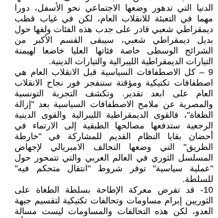
الدنيا التي تدهور وضعها الاجتماعي نحو الأسفل، دورا
مهما في التعبئة للانقلاب العام، لكن في غياب قطب
ديمقراطي شعبي قادر على جدب هذه الفئات ولفها حول
بديل ديمقراطي شعبي، سيبقى القسم الأكبر من
الشرائح الوسطى خاصة فئاتها العليا خاضعا لهيمنة
التيارات الديمقراطية الليبرالية والتيارات الدينية.
9 – كل الاصطفافات السياسية قبل الانقلاب العام هي
اصطفافات تكتيكية ومؤقتة ستنفجر فور نجاح الانقلاب
العام على ابعد تقدير. وتكشف التجربة التونسية
والمصرية عن ملامح الاصطفافات السياسية بعد "إزالة
الطغاة"، فالقوى الديمقراطية الليبرالية والقوى الدينية
الرجعية ستدفعها مصالحها الطبقية إلى الارتماء في
أحضان بقايا النظام القديم للمشاركة في "خارطة
الطريق" التي وضعها التحالف الامبريالي لإجهاض
المسلسل الثوري في العالم العربي والتي تتمحور حول
"عملية سياسية" توفر شروط "انتقال متحكم فيه"
للسلطة.
10- قد تفرض معركة الإطاحة بسلطة الطغاة على
الثوريين إبرام مساومات وتحالفات تكتيكية لتقسيم جبهة
العدو، لكن هذه التحالفات والمساومات ليست مسالة