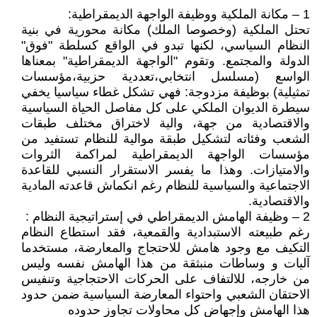
1 – مكانة الملكية ووظيفة الواجهة الديمقراطية:
تحتل الملكية (وخصوصا الملك) مكانة محورية في بنية
النظام السياسي، لكنها تبدو في الواقع كسلطة "فوق"
الدولة والمجتمع. وتقوم "الواجهة الديمقراطية" بمعناها
الواسع (مسلسل انتخابي،تعددية حزبية،مؤسسات
تمثيلية) بوظيفة مزدوجة: فهي تشكل غطاء سياسيا يخفي
سيطرة الديوان الملكي على كل مفاصل الحياة السياسية
والاقتصادية من جهة، والية لاختراق مختلف طبقات
الشعب وفئاته لتشكيل طبقة موالية للنظام تستفيد من
مؤسسات الواجهة الديمقراطية لمراكمة الثروات
والامتيازات. وهذا ما يفسر الاستقرار النسبي للقاعدة
الاجتماعية والسياسية للنظام رغم انكماش قاعدته المادية
والاقتصادية.
2 – وظيفة الهامش الديمقراطي في إستراتيجية النظام :
رغم طبيعته الاستبدادية والقمعية، فقد استطاع النظام
التكيف مع وجود هامش للاحتجاج والمعارضة، مستخدما
آليات و وساطات منبثقة من هذا الهامش نفسه وليس
من خارجه، للالتفاف على الحركات الاحتجاجية وتنفيس
الاحتقان الشعبي واحتواء المعارضة السياسية ضمن حدود
هذا الهامش وإجهاض كل محاولات تجاوز حدوده