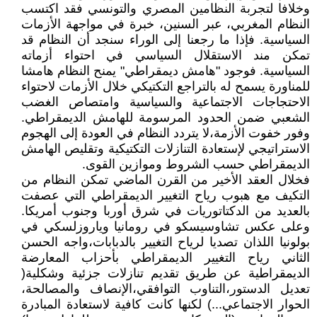
وخلافا لتجربة النظامين المصري والتونسي فقد اكتسب
النظام المغربي، عبر السنين، خبرة في مواجهة الأزمات
السياسية. فإذا ما رجعنا إلى الوراء سنجد أن النظام قد
تمكن مند الاستقلال السياسي في احتواء أزماته
السياسية. فوجود "هامش ديمقراطي" يمنح النظام هامشا
للمناورة يسمح له بالتراجع التكتيكي خلال الأزمات لاحتواء
الاحتجاجات الاجتماعية والسياسية وامتصاص الغضب
الشعبي ضمن الحدود المرسومة للهامش الديمقراطي.
وفور خفوت الأزمة،لا يتردد النظام في العودة إلى الهجوم
الاستراتيجي لإستعادة التنازلات التكتيكية وتقليص الهامش
الديمقراطي حسب الشروط وموازين القوى.
فخلال العقد الأخير من القرن الماضي تمكن النظام من
التكيف مع هبوب رياح التغيير الديمقراطي التي عصفت
بالعديد من الدكتاتوريات في شرق أوربا وجنوب أمريكا.
وعلى عكس تشاوسيسكو في رومانيا وياروزلسكي في
بولونيا اللذان تصديا لرياح التغيير بالدبابات،واجه الحسن
الثاني رياح التغيير الديمقراطي بأحزاب المعارضة
الديمقراطية عن طريق تقديم تنازلات جزئية وشكلية(
تعديل الدستور،التناوب التوافقي،الإنصاف والمصالحة،
الحوار الاجتماعي...) لكنها كانت كافية لاستعادة المبادرة