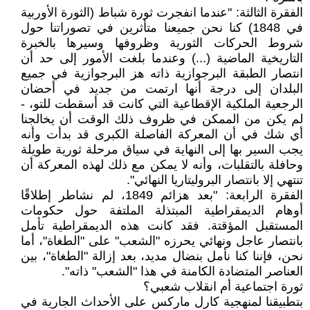
الفقرة الثالثة: "عندما انفجرت ثورة شباط (الثورة الأوربية
في 1848) كنا نحن جميعنا متأثرين في تصوراتنا حول
شروط الحركات الثورية وظروفها وسيرها بالخبرة
التاريخية الماضية (...) وعندما بلغت الأمور إلى حد أن
انتصار الطبقة البرجوازية ذاته هز البرجوازية في جميع
البلدان إلى درجة أنها ارتمت من جديد في أحضان
الرجعية الملكية الإقطاعية التي كانت قد أسقطت للتو، -
لم يكن من الممكن في ظروف ذلك الوقت أن يخالجنا
أي شك في أن المعركة الفاصلة الكبرى قد بدأت وأنه
يجب السير بها إلى النهاية في سياق مرحلة ثورية طويلة
وحافلة بالتقلبات، وأنه لا يمكن مع ذلك لهذه المعركة أن
تنتهي إلا بانتصار البروليتاريا النهائي".
الفقرة الرابعة: "بعد هزائم 1849، لم نشاطر إطلاقًا
أوهام الديمقراطية المبتذلة الملتفة حول حكومات
المستقبل المؤقتة. فقد كانت هذه الديمقراطية تأمل
بانتصار عاجل ونهائي يحرزه "الشعب" على "الطغاة"، أما
نحن، فإننا كنا نأمل بنضال مديد، بعد إزالة "الطغاة"، بين
العناصر المتضادة الكامنة في هذا "الشعب" ذاته".
ثورة اجتماعية أم انقلاب شعبي؟
بتطبيقنا لمنهجية كارل ماركس على الأحداث الجارية في