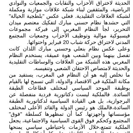
الحديثة لاختراق الأحزاب والنقابات والجمعيات والنوادي
الرياضية، والمثقفين لبناء شبكة علاقات موازية ومكملة
لشبكة العلاقات التقليدية. فعلى عكس "بلطجية الخيالة"
التي حشدها نظام حسني مبارك لتفكيك معتصم ميدان
التحرير، لجأ النظام المغربي إلى فبركة مجموعات
فيسبوكية موالية وتوظيف الأحزاب وجمعيات المجتمع
المدني لاختراق حركة شباب 20 فبراير واحتوائها.
وعلى عكس نظام بنعلي وحسني مبارك اللذان كانت
تفصل بينهما وبين الشعب هوة عميقة، يستخدم النظام
المغربي هذه الشبكة من العلاقات والوساطات التقليدية
والحديثة لامتصاص الاحتقان الشعبي وتنفيسه.
ما نخلص إليه هو أن النظام في المغرب، يستفيد من
مكانة الملكية في الاقتصاد والدولة، التي تسمح لها بالقيام
بوظيفة الموحد السياسي لمختلف قطاعات الطبقة
السائدة. فالملكية ليست دكتاتورية فردية منفصلة عن
البرجوازية، بل هي القيادة السياسية لدكتاتورية الطبقة
السائدة،فالملك هو رئيس الدولة والقائد الأعلى لمختلف
مؤسساتها وأجهزتها. كما أن تمظهرها كسلطة "فوق"
المجتمع وكحكم فوق القوى السياسية والاجتماعية، يجعل
الملكية تتمتع،خلال الأزمات باحتياطي سياسي يمنحها