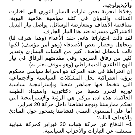
والإيديولوجية.
وخلافا لتجربة بعض تيارات اليسار الثوري التي اختارت
التحالف والذوبان في كتلة سياسية هلامية الهوية،
متناقضة الأهداف ومتعارضة الوسائل، يواصل تيار البديل
الاشتراكي مسيرته ضد هذا التيار الجارف.
لقد نالت اختياراتنا هاته، حقد الأعداء (وهذا شرف لنا)
وتجاهل وحصار بعض الأصدقاء (وهو أمر مؤسف) لكنها
نالت بالمقابل تعاطف كثير من الشباب اليساري وتقدير
كثير من رفاق الطريق، وفي مقدمتهم الرفاق في تيار
النهج القاعدي الديمقراطي (وهو موقف نعتز به).
إن انخراطنا في هذه الحركة هو انخراط سياسي محكوم
برؤية اشتراكية لحل المشكلات السياسية والاجتماعية
التي تتخبط فيها جماهير شعبنا وبإستراتيجية سياسية
ثورية لتحرر شعبنا من دكتاتورية واستبداد الطبقة
الحاكمة. هذه ادن بتركيز هي الرؤية والإستراتيجية التي
تحكم ممارستنا وتوجه نشاطنا داخل حركة 20 فبراير.
أما على المستوى العملي فنشاطنا يتمحور حول المبادئ
والأهداف التالية:
1– الدفاع عن حركة شباب 20 فبراير كحركة شبابية
مستقلة عن التيارات والأحزاب السياسية.