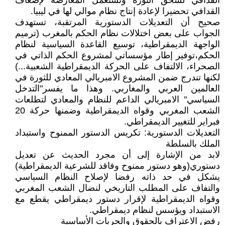
القدافي لسحق الثورة وتستعمل المعارضة لإضعاف
القدافي تحضيرا لإعادة إنتاج نظام موالي لها في ليبيا.
صحيح أن التعديلات الدستورية المرتقبة، تستهدف
الجواب على بعض اختلالات نظام الحكم بالمغرب (ترميم
الواجهة الديمقراطية، توسيع القاعدة السياسية لنظام
الحكم،توفير إطار مؤسساتي لمشروع الحكم الذاتي في
الصحراء، الالتفاف على الحركة الديمقراطية الشعبية...)
لكنها تندرج ضمن المشروع الامبريالي المعادي للثورة في
العالمين العربي والمغاربي. وهذا ما يفسر"التدخل
السياسي" الامبريالي الداعم للنظام والمعادي لتطلعات
الشعب المغربي وقواه الديمقراطية وضمنها حركة 20
فبراير للتغيير الديمقراطي.
التعديلات الدستورية: تكريس الدستور الممنوح واستبداد
الملك بالسلطة
لابد من الإشارة إلى أن مجرد الحديث عن تعديل
دستوري(وهو دستور ممنوح وفاقد للشرعية الديمقراطية)
يشكل في حد ذاته رفضا لإصلاح النظام السياسي
والتفاف على المطلب التاريخي لنضال الشعب المغربي
وقواه الديمقراطية لإقرار دستور ديمقراطي يقطع مع
الاستبداد ويؤسس لنظام ديمقراطي.
رفض الاعتراف بالحقوق والحريات الأساسية