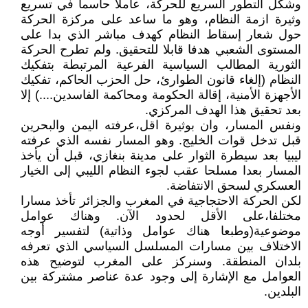
وشكل التطور السريع للحركة، عاملا حاسما في تسريع
وثيرة ازمة النظام، وهو ما ساعد على مركزة الحركة
حول شعار إسقاط النظام كهدف مباشر الذي بدا على
المستوى الشعبي هدفا قابلا للتحقيق. ولم تطرح الحركة
الثورية المطالب السياسية الفرعية المرتبطة بتفكيك
النظام (إلغاء قانون الطوارئ، حل الحزب الحاكم، تفكيك
الأجهزة الأمنية، إقالة الحكومة ومحاكمة الفاسدين....) إلا
بعد تحقيق هذا الهدف المركزي.
ونفس المسار، وان بوثيرة اقل،عرفته اليمن والبحرين
قبل تدخل قوات الخليج. وهو المسار نفسه الذي عرفته
ليبيا بعد سيطرة الثوار على مدينة بنغازي، قبل أن يأخذ
المسار بعدا مسلحا عقب لجوء النظام الليبي إلى الخيار
العسكري لسحق الانتفاضة.
لكن الحركة الاحتجاجية في المغرب والجزائر تأخذ مسارا
مختلفا،على الأقل لحدود الآن. وهناك عوامل
موضوعية(وطبعا هناك عوامل وذاتية) لتفسير أوجه
الاختلاف بين مسارات المسلسل السياسي الذي تعرفه
بلدان المنطقة. وسنركز على المغرب لتوضيح هذه
العوامل مع الإشارة إلى وجود عدة عناصر مشتركة بين
البلدين.