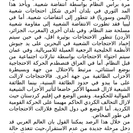
مرة براس النظام بواسطة انتفاضة شعبية. ويأخذ هذا
المد الثوري في بلدان أخرى شكل احتجاجات شعبية
(اليمن وسوريا) قد تتطور إلى انتفاضات شعبية. أما في
ليبيا فقد تطورت الانتفاضة الشعبية إلى مقاومة شعبية
مسلحة ضد النظام. وفي بلدان أخرى (المغرب، الجزائر،
الأردن) تتطور الاحتجاجات بوثيرة اقل، في حين سيتم
إخماد الاحتجاجات الشعبية في البحرين على يد جيوش
الأنظمة الخليجية الرجعية العميلة للامبريالية. وفي عمان
سيتم احتواء الاحتجاجات بواسطة تنازلات اجتماعية من
قبل النظام. أما في العراق فتصطدم الحركة الاحتجاجية
بوضع استثنائي، مرتبط بالاحتلال من جهة وبسيطرة
الأحزاب الطائفية من جهة أخرى. فالاحتجاجات لازالت
على ما يبدو في حدود الطائفة السنية، بينما الطائفة
الشيعية لازال قسمها الأكبر خاضعا لتأثير الأحزاب الشيعية
الموالية للحكومة. ونفس الوضع في إقليم كردستان حيث
لازال التحالف الكردي الحاكم مهيمنا على الحركة القومية
الكردية. أما الوضع في دول الخليج فلازالت الاحتجاجات
في طور المخاض.
من خلال هذا الرصد يمكننا القول بان العالم العربي قد
دخل مرحلة جديدة من عدم الاستقرار،حيث تتغذى حالة