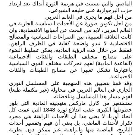
الماضي والتي تسببت في هزيمة الثورة أنداك بعد ارتداد
حزب البرجوازية على حليفه الشيوعي.
من اجل فهم ما يجري في العالم العربي
من اجل تكوين صورة عن الأحداث السياسية الجارية في
العالم العربي، لابد من البحث عن أسبابها الاقتصادية، وان
كانت العلاقة السببية، بين الصراعات السياسية والمصالح
الاقتصادية لا تبدو واضحة كفاية في الظرف الراهن.
ففقط من خلال هذه الرؤية المادية، يمكن تسليط الضوء
على مصالح مختلف الطبقات والفئات الاجتماعية
(القاعدة المادية) لفهم تحركات مختلف القوى السياسية
باعتبارها تشكل تعبيرا عن مصالح الطبقات والفئات
الاجتماعية.
وقد قمنا بتطبيق هذه المنهجية على المسلسل الثوري
الجاري في العالم العربي في محاولة (غير مكتملة طبعا)
لفهم مسار هذا المسلسل وتناقضاته.
سنستعير من كارل ماركس منهجيته المادية التي بلور
خطوطها الكبرى عقب اندلاع ثورة 1848 التي عمت كل
أنحاء أوربا. لا يعني هذا أن الأحداث الراهنة هي مجرد
تكرار لأحداث الماضي، بل يعني أن فهم وتفسير أحداث
التاريخ، الماضية منها والراهنة، غير ممكن دون نظرية