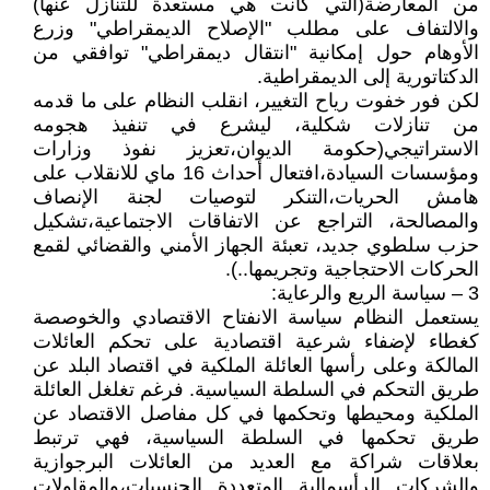
من المعارضة(التي كانت هي مستعدة للتنازل عنها)
والالتفاف على مطلب "الإصلاح الديمقراطي" وزرع
الأوهام حول إمكانية "انتقال ديمقراطي" توافقي من
الدكتاتورية إلى الديمقراطية.
لكن فور خفوت رياح التغيير، انقلب النظام على ما قدمه
من تنازلات شكلية، ليشرع في تنفيذ هجومه
الاستراتيجي(حكومة الديوان،تعزيز نفوذ وزارات
ومؤسسات السيادة،افتعال أحداث 16 ماي للانقلاب على
هامش الحريات،التنكر لتوصيات لجنة الإنصاف
والمصالحة، التراجع عن الاتفاقات الاجتماعية،تشكيل
حزب سلطوي جديد، تعبئة الجهاز الأمني والقضائي لقمع
الحركات الاحتجاجية وتجريمها..).
3 – سياسة الريع والرعاية:
يستعمل النظام سياسة الانفتاح الاقتصادي والخوصصة
كغطاء لإضفاء شرعية اقتصادية على تحكم العائلات
المالكة وعلى رأسها العائلة الملكية في اقتصاد البلد عن
طريق التحكم في السلطة السياسية. فرغم تغلغل العائلة
الملكية ومحيطها وتحكمها في كل مفاصل الاقتصاد عن
طريق تحكمها في السلطة السياسية، فهي ترتبط
بعلاقات شراكة مع العديد من العائلات البرجوازية
والشركات الرأسمالية المتعددة الجنسيات،والمقاولات