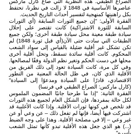
الصراع الطبقي. هذه النظرية التي صاغ كارل ماركس
عناصرها الأساسية في 1848 لا زالت في نظرنا، تحتفظ
بكل راهنيتها كمنهجية لتفسير أحداث التاريخ الحديث.
الفقرة الأولى: "إن جميع الثورات السابقة (أي الثورات
السابقة للثورة الاشتراكية) كانت تقتصر على إحلال
سيادة طبقة معينة محل سيادة طبقة أخرى؛ ولكن جميع
الطبقات التي سادت حتى الآن(أي قبل ثورة 1848) لم
تكن تشكل غير أقلية ضئيلة بالقياس إلى سواد الشعب
المحكوم. كانت أقلية سائدة تسقط، وتحل أقلية أخرى
محلها في دست الحكم وتغير نظم الدولة وفقًا لمصالحها.
وفي كل مرة، كانت السيادة تعود إلى ذلك الفريق من
الأقلية الذي كان، في ظل الحالة المعنية من التطور
الاقتصادي، قادرًا على السيادة ومدعوًا إلى السيادة"
(كارل ماركس: الصراع الطبقي في فرنسا)
الفقرة الثانية: "إذا ما طرحنا جانبًا المضمون الملموس
لكل حالة بمفردها، فإن الشكل العام لجميع هذه الثورات
قد تلخص في كونها ثورات الأقلية. وإذا كانت الأغلبية قد
اشتركت فيها أيضا، فإنها لم تفعل ذلك – عن وعي أو عن
غير وعي – إلا في مصلحة الأقلية. وهذا على وجه الضبط
(...) هو الذي جعل هذه الأقلية تبدو كأنها تمثل الشعب
بأسره".