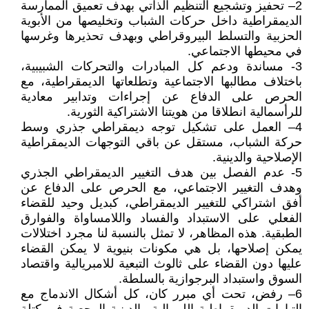
2– تحفيز وتشجيع التنظيم الذاتي بهدف تعميق الممارسة
الديمقراطية داخل حركات الشباب وتخليصها من الأبوية
الحزبية والتسلط البيروقراطي وبهدف تحذيرها وغرسها
في محيطها الاجتماعي.
3- مساندة ودعم كل المبادرات والتحركات الشبيبية،
باختلاف مطالبها الاجتماعية وتطلعاتها الديمقراطية، مع
الحرص على الدفاع عن إجراءات وتدابير معادية
للرأسمالية انطلاقا من هويتنا الاشتراكية الثورية.
4– العمل على تشكيل توجه ديمقراطي جذري وسط
حركة الشباب، مستقل عن باقي التوجهات الديمقراطية
الإصلاحية والدينية.
5- عدم الفصل بين هدف التغيير الديمقراطي الجذري
وهدف التغيير الاجتماعي، مع الحرص على الدفاع عن
أفق اشتراكي للتغيير الديمقراطي، كبديل وحيد للقضاء
الفعلي على الاستبداد والفساد واللامساواة والفوارق
الطبقية. هذه المظاهر، لا تمثل بالنسبة لنا مجرد اختلالات
يمكن إصلاحها، بل هي مكونات بنيوية لا يمكن القضاء
عليها دون القضاء على ثالوث التبعية للامبريالية واقتصاد
السوق واستبداد البرجوازية بالسلطة.
6– رفض، تحت أي مبرر كان، كل أشكال الاندماج مع