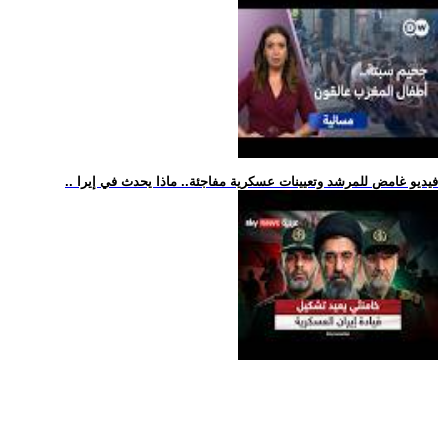
.. فيديو غامض للمرشد وتعيينات عسكرية مفاجئة.. ماذا يحدث في إيرا