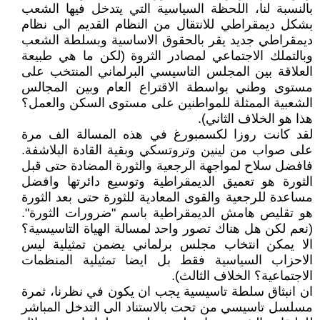
بالنسبة لنا، اللحظة السياسية التي يتدخل فيها الشعب
بشكل ديمقراطي للانتقال من النظام القديم الى نظام
ديمقراطي جديد يقر بالحقوق الاساسية وبسلطة الشعب
وبالتملك الاجتماعي لمصادر الثروة (لكن ما هي طبيعة
العلاقة بين المجلس التاسيسي البرلماني المنتخب على
مستوى وطني بواسطة الاقتراع العام وبين المجالس
الشعبية الممثلة للمواطنين على مستوى السكن والعمل؟
هذا هو الخلاف الثاني).
لقد كانت روزا لكسمبورغ في هذه المسالة الف مرة
على صواب من لينين وتروتسكي وبقية القادة البلاشفة.
فافضل سلاح لمواجهة الرجعية والثورة المضادة حتى قبل
الثورة هو تعميق الديمقراطية وتوسيع دائرتها وافضل
مساعدة للرجعية والقوى المعادية للثورة حتى بعد الثورة
هو تقليص هامش الديمقراطية باسم "ضرورات الثورة".
(نعم لكن هل هناك تصور واحد لمسالة الهياة التاسيسية؟
الا يمكن انتخاب مجلس برلماني يضمن تمثيلية ليس
الاحزاب السياسية فقط بل ايضا تمثيلية المنظمات
الاجتماعية؟ الخلاف الثالث).
ان انبثاق سلطة تاسيسية يجب ان يكون في نظرنا، ثمرة
مسلسل تاسيسي من تحت بالاستناد الى التدخل المباشر