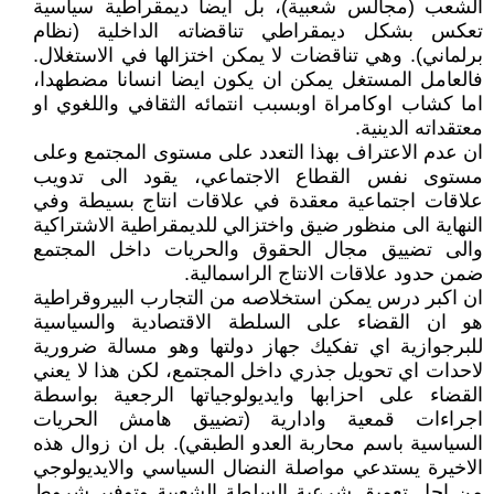
الشعب (مجالس شعبية)، بل ايضا ديمقراطية سياسية
تعكس بشكل ديمقراطي تناقضاته الداخلية (نظام
برلماني). وهي تناقضات لا يمكن اختزالها في الاستغلال.
فالعامل المستغل يمكن ان يكون ايضا انسانا مضطهدا،
اما كشاب اوكامراة اوبسبب انتمائه الثقافي واللغوي او
معتقداته الدينية.
ان عدم الاعتراف بهذا التعدد على مستوى المجتمع وعلى
مستوى نفس القطاع الاجتماعي، يقود الى تدويب
علاقات اجتماعية معقدة في علاقات انتاج بسيطة وفي
النهاية الى منظور ضيق واختزالي للديمقراطية الاشتراكية
والى تضييق مجال الحقوق والحريات داخل المجتمع
ضمن حدود علاقات الانتاج الراسمالية.
ان اكبر درس يمكن استخلاصه من التجارب البيروقراطية
هو ان القضاء على السلطة الاقتصادية والسياسية
للبرجوازية اي تفكيك جهاز دولتها وهو مسالة ضرورية
لاحدات اي تحويل جذري داخل المجتمع، لكن هذا لا يعني
القضاء على احزابها وايديولوجياتها الرجعية بواسطة
اجراءات قمعية وادارية (تضييق هامش الحريات
السياسية باسم محاربة العدو الطبقي). بل ان زوال هذه
الاخيرة يستدعي مواصلة النضال السياسي والايديولوجي
من اجل تعميق شرعية السلطة الشعبية وتوفير شروط