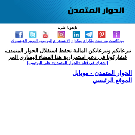
تابعونا على:
بودكاست
بنترست
تيلكرام
لينكدإن
الانستغرام
اليوتيوب
التويتر
الفيسبوك
تبرعاتكم وتبرعاتكن المالية تحفظ استقلال الحوار المتمدن،
فشاركونا في دعم استمرارية هذا الفضاء اليساري الحر
[اشترك في قناة ‫«الحوار المتمدن» على اليوتيوب]
الحوار المتمدن - موبايل
الموقع الرئيسي