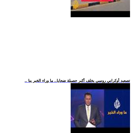
.. تصعيد أوكراني روسي يخلف أكبر حصيلة ضحايا.. ما وراء الخبر ينا