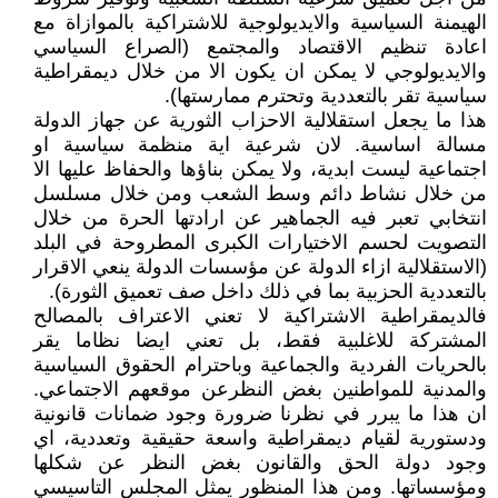
الهيمنة السياسية والايديولوجية للاشتراكية بالموازاة مع
اعادة تنظيم الاقتصاد والمجتمع (الصراع السياسي
والايديولوجي لا يمكن ان يكون الا من خلال ديمقراطية
سياسية تقر بالتعددية وتحترم ممارستها).
هذا ما يجعل استقلالية الاحزاب الثورية عن جهاز الدولة
مسالة اساسية. لان شرعية اية منظمة سياسية او
اجتماعية ليست ابدية، ولا يمكن بناؤها والحفاظ عليها الا
من خلال نشاط دائم وسط الشعب ومن خلال مسلسل
انتخابي تعبر فيه الجماهير عن ارادتها الحرة من خلال
التصويت لحسم الاختيارات الكبرى المطروحة في البلد
(الاستقلالية ازاء الدولة عن مؤسسات الدولة ينعي الاقرار
بالتعددية الحزبية بما في ذلك داخل صف تعميق الثورة).
فالديمقراطية الاشتراكية لا تعني الاعتراف بالمصالح
المشتركة للاغلبية فقط، بل تعني ايضا نظاما يقر
بالحريات الفردية والجماعية وباحترام الحقوق السياسية
والمدنية للمواطنين بغض النظرعن موقعهم الاجتماعي.
ان هذا ما يبرر في نظرنا ضرورة وجود ضمانات قانونية
ودستورية لقيام ديمقراطية واسعة حقيقية وتعددية، اي
وجود دولة الحق والقانون بغض النظر عن شكلها
ومؤسساتها. ومن هذا المنظور يمثل المجلس التاسيسي