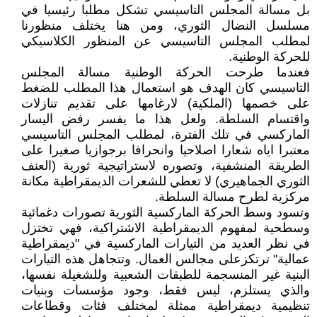
بل مسالة المجلس التاسيسي تشكل مطلبا رئيسيا في
مسلسل النضال الثوري، ومن هنا يختلف منظورنا
لمطلب المجلس التاسيسي عن المنظور الكلاسيكي
للحركة الوطنية.
فعندما طرحت الحركة الوطنية مسالة المجلس
التاسيسي كان الهدف هو استعمال هذا المطلب للضغط
على خصمها (الملكية) لارغامها على تقديم تنازلات
واقتسام السلطة. ولعل هذا ما يفسر رفض اليسار
الماركسي في تلك الفترة، لمطلب المجلس التاسيسي
معتبرا اياه شعارا اصلاحيا وانحرافا برجوازيا صغيرا على
الطريقة المنشفية، وتصوره لاستراتيجية ثورية (العنف
الثوري الجماهيري) لا تعطي للشعرات الديمقراطية مكانة
مركزية لطرح مسالة السلطة.
وتسود وسط الحركة الماركسية الثورية تصورات دغمائية
وسطحية لمفهوم الديمقراطية الاشتراكية، فهي تختزل
في نظر العديد من التيارات الماركسية في "ديمقراطية
عمالية" ترتكزعلى مجالس العمال. وتتجاهل هذه التيارات
البنية غير المنسجمة للطبقات الشعبية وللشغيلة نفسها،
والذي يستلزم، ليس فقط، وجود مؤسسات وبنيات
تنظيمية ديمقراطية ممثلة لمختلف فئات وقطاعات