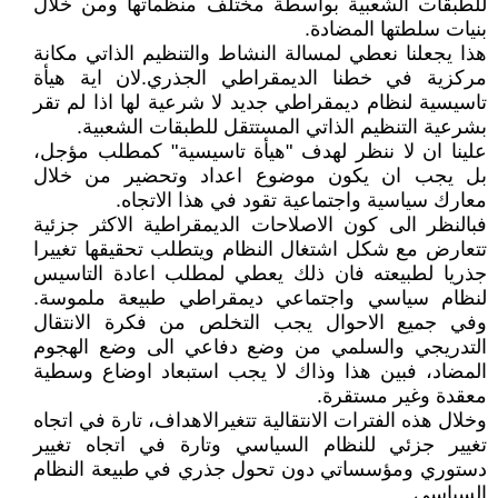
للطبقات الشعبية بواسطة مختلف منظماتها ومن خلال
بنيات سلطتها المضادة.
هذا يجعلنا نعطي لمسالة النشاط والتنظيم الذاتي مكانة
مركزية في خطنا الديمقراطي الجذري.لان اية هيأة
تاسيسية لنظام ديمقراطي جديد لا شرعية لها اذا لم تقر
بشرعية التنظيم الذاتي المستتقل للطبقات الشعبية.
علينا ان لا ننظر لهدف "هيأة تاسيسية" كمطلب مؤجل،
بل يجب ان يكون موضوع اعداد وتحضير من خلال
معارك سياسية واجتماعية تقود في هذا الاتجاه.
فبالنظر الى كون الاصلاحات الديمقراطية الاكثر جزئية
تتعارض مع شكل اشتغال النظام ويتطلب تحقيقها تغييرا
جذريا لطبيعته فان ذلك يعطي لمطلب اعادة التاسيس
لنظام سياسي واجتماعي ديمقراطي طبيعة ملموسة.
وفي جميع الاحوال يجب التخلص من فكرة الانتقال
التدريجي والسلمي من وضع دفاعي الى وضع الهجوم
المضاد، فبين هذا وذاك لا يجب استبعاد اوضاع وسطية
معقدة وغير مستقرة.
وخلال هذه الفترات الانتقالية تتغيرالاهداف، تارة في اتجاه
تغيير جزئي للنظام السياسي وتارة في اتجاه تغيير
دستوري ومؤسساتي دون تحول جذري في طبيعة النظام
السياسي.