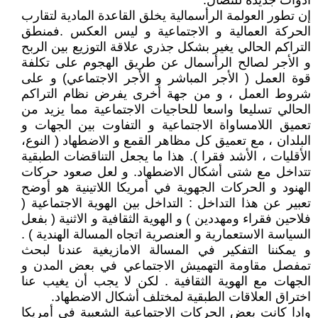
أدوات جديدة للنضال.
إن تطور العولمة الرأسمالية يخلق القاعدة المادية لتقارب
الحركة العمالية و الاجتماعية و ليس العكس .فمنطق
التراكم الحالي يغير بشكل جذري علاقة التوزيع بين الربح
و الأجر لصالح الرأسمال عن طريق الهجوم على تكلفة
قوة العمل ( الأجر المباشر و الأجر الاجتماعي) و على
شروط العمل ، و من جهة أخرى يفرض نظام التراكم
الحالي تسليعا واسعا للحاجيات الاجتماعية مما يزيد من
تعميق اللامساواة الاجتماعية و التفاوت بين الجهات و
البلدان ، مع تعميق كل مظاهر القمع و الاضطهاد ( النوع،
الأقليات ، الأشد فقرا ). هذا ما يجعل التناقضات الطبقية
تتداخل مع شتى أشكال الاضطهاد. و لعل صعود حركات
الهنود و الحركات الجهوية في أمريكا اللاتينية هو أوضح
تعبير عن هذا التداخل : التداخل بين الهوية الاجتماعية (
فلاحين فقراء ومهددين ) و الهوية الثقافية و الاثنية ( بفعل
السياسة الاستعمارية و العنصرية اتجاه المسالة الهندية ) .
و يمكننا التفكير في المسالة الامازيغية عندنا لبحث
تمفصل مقاومة التهميش الاجتماعي في بعض المدن و
الجهات مع الهوية الثقافية . لكن لا يجب أن يغيب عنا
اختراق العلاقات الطبقية لمختلف أشكال الاضطهاد.
وادا كانت بعض الحركات الاجتماعية الشعبية في أمريكا