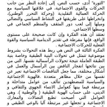
"الثورة" أدى، حسب النص، إلى إعادة النظر من جانب
الحركات والقوى الاجتماعية، في علاقتها السياسية مع
الحركة العمالية التقليدية (وحركة التحرر الوطني)،
وانخراطها على طريقتها في النشاط السياسي والنضالي
وميلها إلى لعب دور المثقف والمنظم الجماعي في
وسطها الاجتماعي.
نعتقد أن هذه الفكرة وإن كانت صحيحة على مستوى
الواقع، فإنها مفرطة في تقدير الدينامية السياسية والقوة
الفعلية للحركات الاجتماعية .
الفكرة الثالثة في النص هي ربط هذه التحولات بشروط
موضوعية تتمثل في تحولات البنية الطبقية وخاصة بنية
الطبقة العاملة نتيجة تحولات الرأسمالية نفسها. التي من
بين نتائجها انفجار الناقض بين الرأسمال والعمل في
أشكال مختلفة، مما جعل التناقضات الاجتماعية تعبر عن
نفسها من خلال مظاهر متعددة .فالهوية الاجتماعية
والسياسية للمضطهدين تتألف من عوامل متداخلة و
مرتبطة فيما بينها كعوامل الانتماء الجهوي والثقافي و
الديني، على حساب الهوية الطبقية ( والوطنية ). وهي
العوامل التي أصبحت تطبع النضالات والمعارك
الاجتماعية و تجعلها غير مرتبطة آليا بالوعي الطبقي و