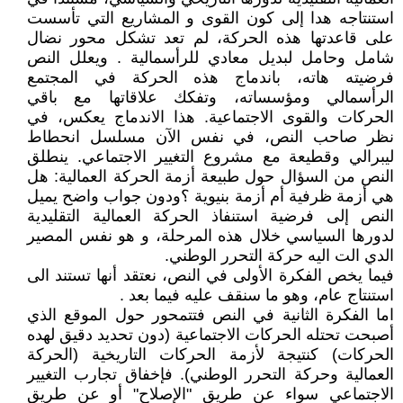
استنتاجه هدا إلى كون القوى و المشاريع التي تأسست
على قاعدتها هذه الحركة، لم تعد تشكل محور نضال
شامل وحامل لبديل معادي للرأسمالية . ويعلل النص
فرضيته هاته، باندماج هذه الحركة في المجتمع
الرأسمالي ومؤسساته، وتفكك علاقاتها مع باقي
الحركات والقوى الاجتماعية. هذا الاندماج يعكس، في
نظر صاحب النص، في نفس الآن مسلسل انحطاط
ليبرالي وقطيعة مع مشروع التغيير الاجتماعي. ينطلق
النص من السؤال حول طبيعة أزمة الحركة العمالية: هل
هي أزمة ظرفية أم أزمة بنيوية ؟ودون جواب واضح يميل
النص إلى فرضية استنفاذ الحركة العمالية التقليدية
لدورها السياسي خلال هذه المرحلة، و هو نفس المصير
الدي الت اليه حركة التحرر الوطني.
فيما يخص الفكرة الأولى في النص، نعتقد أنها تستند الى
استنتاج عام، وهو ما سنقف عليه فيما بعد .
اما الفكرة الثانية في النص فتتمحور حول الموقع الذي
أصبحت تحتله الحركات الاجتماعية (دون تحديد دقيق لهده
الحركات) كنتيجة لأزمة الحركات التاريخية (الحركة
العمالية وحركة التحرر الوطني). فإخفاق تجارب التغيير
الاجتماعي سواء عن طريق "الإصلاح" أو عن طريق