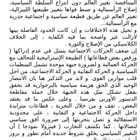
المتناقضة: تغيير العالم دون انتزاع السلطة السياسية،
إصلاح الرأسمالية و ضبط قواها بتغيير طبيعتها الليبرالية،
تغيير العالم عن طريق قطيعة سياسية و اجتماعية جذرية
مع الرأسمالية...
و تحيل هذه الاختلافات و إن كانت الحدود الفاصلة بينها
لازالت غير واضحة بما فيه الكفاية ، إلى الخلاف
الكلاسيكي بين الإصلاح والثورة .
إن ضعف الحركات الاجتماعية يتمثل في عدم إدراكها (
ورفض بعض قطاعاتها ) الطبيعة الإستراتيجية للتحالف مع
الحركة العمالية و لضرورة جبهة موحدة تشمل المنظمات
السياسية و الحركة النقابية و الحركة الاجتماعية، من اجل
قلب موازين القوى. و لابد من التذكير هنا بان الانتصار
الوحيد الذي الحق هزيمة سياسية بالبرجوازية قد تحقق
بفعل تشكل مثل هذه الجبهة خلال حملة مقاطعة
الدستور الأوربي بفرنسا . وعلى عكس ما قد يعتقد
البعض ، تقف و من خلال التجربة ، قطاعات متزايدة
داخل الحركة الاجتماعية و النقابية ، على محدودية
الاستقلالية و تصل بتجربتها إلى ضرورة أفق سياسي
لنضالاتها . كما تكشف التجارب ( فينزولا نموذجا ) أن
التغيير السياسي يخلق شروط جديدة أمام تطور و بروز