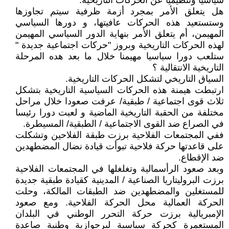
سياسيا وتنظيميا عن الحركات التاريخية.
هل يتعلق الأمر بمجرد أزمة ظرفية سيتم تجاوزها
وستستعيد هذه الحركات عافيتها، و دورها السياسي
المهيمن، أم يتعلق الأمر بنهاية الدور السياسي المهيمن
لهذه الحركات التاريخية وبروز "حركات اجتماعية جديدة "
ستلعب دورا سياسيا مهيمنا خلال ما بعد هده المرحلة
التاريخية الانتقالية ؟
السياق التاريخي لتشكل الحركات التاريخية.
ارتبطت هيمنة هذه الحركات السياسية التاريخية بتشكل
ثلاث قوى اجتماعية / طبقية/ عرفت صعودا خلال مراحل
مختلفة من الحقبة التاريخية الماضية و لعبت دورا رئيسا
في الصراع ضد القوى الاجتماعية / الطبقية/ المسيطرة.
ففي المجتمعات الفلاحية برزت طبقة الفلاحين وتشكلت
على قاعدتها حركة فلاحية تبوأت قيادة نضال المضطهدين
ضد الإقطاع.
وبعد صعود الرأسمالية وتغلغلها في المجتمعات الفلاحية
برزت البروليتاريا الصناعية / المدينية كقيادة طبقية جديدة
للمستغلين والمضطهدين ضد الطبقات المالكة، وحلت
الحركة العمالية محل الحركة الفلاحية. ومع صعود
الإمبريالية برزت حركة التحرر الوطني في البلدان
المستعمرة كحركة سياسية لبرجوازية وطنية صاعدة