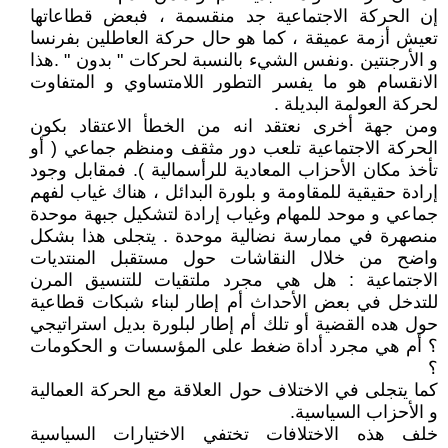
إن الحركة الاجتماعية جد منقسمة ، فبعض قطاعاتها
تعيش أزمة عميقة ، كما هو حال حركة العاطلين بفرنسا
و الأرجنتين .ونفس الشيء بالنسبة لحركات " بدون " .هذا
الانقسام هو ما يفسر التطور اللامتساوي و المتفاوت
لحركة العولمة البديلة .
ومن جهة أخرى نعتقد انه من الخطأ الاعتقاد بكون
الحركة الاجتماعية تلعب دور مثقف ومنظم جماعي ( أو
تأخذ مكان الأحزاب المعادية للرأسمالية ). فمقابل وجود
إرادة حقيقية للمقاومة و بلورة البدائل ، هناك غياب لفهم
جماعي و موحد للمهام وغياب إرادة لتشكيل جبهة موحدة
منصهرة في ممارسة نضالية موحدة . يتجلى هذا بشكل
واضح من خلال النقاشات حول مستقبل المنتديات
الاجتماعية : هل هي مجرد ملتقيات للتنسيق المرن
للتدخل في بعض الأحداث أم إطار لبناء شبكات قطاعية
حول هده القضية أو تلك أم إطار لبلورة بديل استراتيجي
؟ أم هي مجرد أداة ضغط على المؤسسات و الحكومات
؟
كما يتجلى في الاختلاف حول العلاقة مع الحركة العمالية
و الأحزاب السياسية.
خلف هذه الاختلافات تختفي الاختيارات السياسية