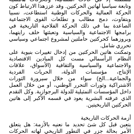
وتابعة سياسيا لهاتين الحركتين. وقد عززهذا الارتباط كون
الحركة العمالية والحركات الوطنية استطاعت، نسبيا
وبتفاوت، دمج مطالب و تطلعات القوى الاجتماعية
الصاعدة بما في ذلك الحركة الفلاحية التاريخية في
برامجها الاجتماعية والسياسية وتعبئتها خلف رايتهما،
وبروزهما كحركتين حاملتين لمشروع اجتماعي وسياسي
تحرري شامل.
وتمكنت هاتين الحركتين من إدخال تغييرات بنيوية على
النظام الرأسمالي مست كل الميادين الاقتصادية
والاجتماعية والسياسية والثقافية (الأسواق، علاقات
الإنتاج، مؤسسات الدولة، الحريات الفردية
والجماعية...الخ) سواء من خلال سيرورة الثورات
الاشتراكية وثورات التحرر الوطني، أو من خلال العمل
داخل المؤسسات التمثيلية للدولة البرجوازية. وكل التقدم
الذي عرفته البشرية يعود في قسمه الأكبر إلى هاتين
الحركتين التاريخيتين.
أزمة الحركات التاريخية
يتعين قبل كل شئ تحديد ما نعنيه بالأزمة: هل يتعلق
الأمر بحالة جزر في التطور التاريخي لهاته الحركات