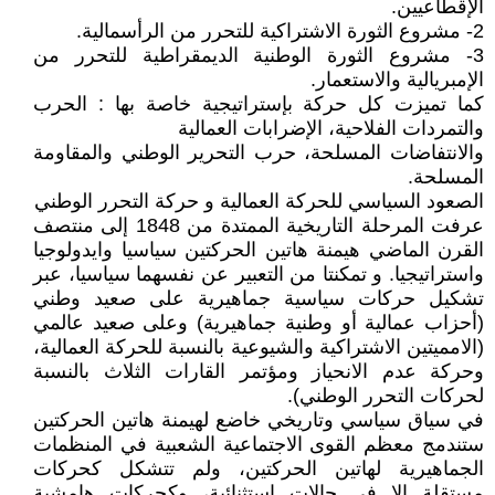
الإقطاعيين.
2- مشروع الثورة الاشتراكية للتحرر من الرأسمالية.
3- مشروع الثورة الوطنية الديمقراطية للتحرر من
الإمبريالية والاستعمار.
كما تميزت كل حركة بإستراتيجية خاصة بها : الحرب
والتمردات الفلاحية، الإضرابات العمالية
والانتفاضات المسلحة، حرب التحرير الوطني والمقاومة
المسلحة.
الصعود السياسي للحركة العمالية و حركة التحرر الوطني
عرفت المرحلة التاريخية الممتدة من 1848 إلى منتصف
القرن الماضي هيمنة هاتين الحركتين سياسيا وايدولوجيا
واستراتيجيا. و تمكنتا من التعبير عن نفسهما سياسيا، عبر
تشكيل حركات سياسية جماهيرية على صعيد وطني
(أحزاب عمالية أو وطنية جماهيرية) وعلى صعيد عالمي
(الامميتين الاشتراكية والشيوعية بالنسبة للحركة العمالية،
وحركة عدم الانحياز ومؤتمر القارات الثلاث بالنسبة
لحركات التحرر الوطني).
في سياق سياسي وتاريخي خاضع لهيمنة هاتين الحركتين
ستندمج معظم القوى الاجتماعية الشعبية في المنظمات
الجماهيرية لهاتين الحركتين، ولم تتشكل كحركات
مستقلة إلا في حالات استثنائية، وكحركات هامشية