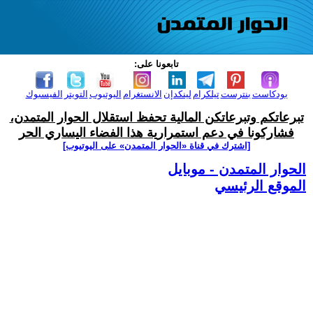
تابعونا على:
بودكاست
بنترست
تيلكرام
لينكدإن
الانستغرام
اليوتيوب
التويتر
الفيسبوك
تبرعاتكم وتبرعاتكن المالية تحفظ استقلال الحوار المتمدن،
فشاركونا في دعم استمرارية هذا الفضاء اليساري الحر
[اشترك في قناة ‫«الحوار المتمدن» على اليوتيوب]
الحوار المتمدن - موبايل
الموقع الرئيسي