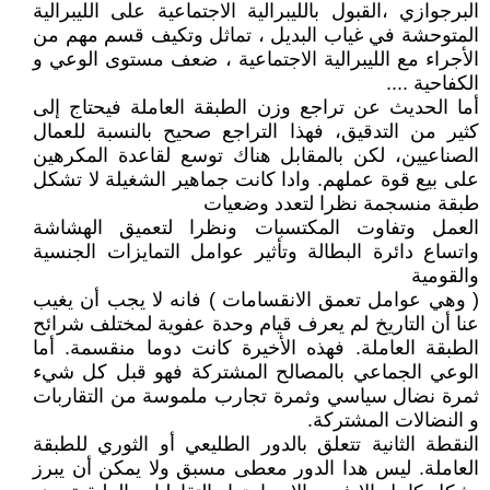
البرجوازي ،القبول بالليبرالية الاجتماعية على الليبرالية
المتوحشة في غياب البديل ، تماثل وتكيف قسم مهم من
الأجراء مع الليبرالية الاجتماعية ، ضعف مستوى الوعي و
الكفاحية ....
أما الحديث عن تراجع وزن الطبقة العاملة فيحتاج إلى
كثير من التدقيق، فهذا التراجع صحيح بالنسبة للعمال
الصناعيين، لكن بالمقابل هناك توسع لقاعدة المكرهين
على بيع قوة عملهم. وادا كانت جماهير الشغيلة لا تشكل
طبقة منسجمة نظرا لتعدد وضعيات
العمل وتفاوت المكتسبات ونظرا لتعميق الهشاشة
واتساع دائرة البطالة وتأثير عوامل التمايزات الجنسية
والقومية
( وهي عوامل تعمق الانقسامات ) فانه لا يجب أن يغيب
عنا أن التاريخ لم يعرف قيام وحدة عفوية لمختلف شرائح
الطبقة العاملة. فهذه الأخيرة كانت دوما منقسمة. أما
الوعي الجماعي بالمصالح المشتركة فهو قبل كل شيء
ثمرة نضال سياسي وثمرة تجارب ملموسة من التقاربات
و النضالات المشتركة.
النقطة الثانية تتعلق بالدور الطليعي أو الثوري للطبقة
العاملة. ليس هدا الدور معطى مسبق ولا يمكن أن يبرز