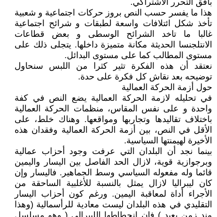
بأفق التحرر الاشتراكي.
هذا ما يفسر حسب النص بروز حركات اجتماعية و شعبية
تأخذ شكل ائتلافات واسعة لطبقات و شرائح اجتماعية
غالبا ما تاخد الشرائح الوسطى و بعض قطاعات
الانتلجنسا الحديثة مكانة متميزة داخلها. يتجلى ذلك على
مستوى المطالب كما على مستوى البدائل.
نعتقد أن هذه الفكرة تثير كثرا من اللبس سنحاول
توضيحه بعد نقاش كل فكرة على حدة.
حول أزمة الحركة العمالية
في تحليله لازمة الحركة العمالية يضع النص في كفة
واحدة و على نفس المقاس، منظمات الحركة العمالية
باختلاف تقاليدها وتجاربها ومواقعها. وهناك خلط، على
الأقل في النص، بين أزمة الحركة العمالية وفقدان هذه
الأخيرة لهيمنتها السياسية.
بينما نجد أن البلدان التي عرفت وجود أحزاب عمالية
وبرجوازية قوية، لازال الحد الفاصل بين اليسار واليمين
قائما وله مفعوله السياسي وسط الجماهير. فاليسار وإن
كان ليبراليا لازال يمثل بالنسبة للأغلبية الساحقة من
الأجراء أداة لمعاقبة اليمين. ورغم كون أحزاب اليسار
التقليدي في هذه البلدان ليست معادية للرأسمالية (وهذا
مند زمن بعيد ) فان انحطاطها الليبرالي ( وهو مسلسل