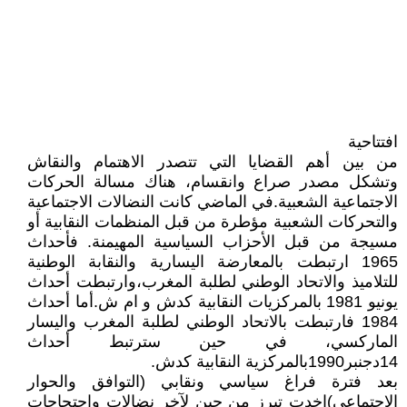
افتتاحية
من بين أهم القضايا التي تتصدر الاهتمام والنقاش
وتشكل مصدر صراع وانقسام، هناك مسالة الحركات
الاجتماعية الشعبية.في الماضي كانت النضالات الاجتماعية
والتحركات الشعبية مؤطرة من قبل المنظمات النقابية أو
مسيجة من قبل الأحزاب السياسية المهيمنة. فأحداث
1965 ارتبطت بالمعارضة اليسارية والنقابة الوطنية
للتلاميذ والاتحاد الوطني لطلبة المغرب،وارتبطت أحداث
يونيو 1981 بالمركزيات النقابية كدش و ام ش.أما أحداث
1984 فارتبطت بالاتحاد الوطني لطلبة المغرب واليسار
الماركسي، في حين سترتبط أحداث
14دجنبر1990بالمركزية النقابية كدش.
بعد فترة فراغ سياسي ونقابي (التوافق والحوار
الاجتماعي)اخدت تبرز من حين لآخر نضالات واحتجاجات