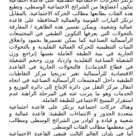
ترتكز الحركات الاجتماعية التقدمية على قاعدة اجتماعية
يتكون أعضاؤها من الشرائح الاجتماعية الوسطي، وتطبع
هذه الفئات بطابعها مطالب الحركة الاجتماعية. بالمقابل
ترتكز التيارات القومية والعمالية المحافظة على قاعدة
عمالية وشعبية. ويمكن تفسير هذه الظاهرة / المفارقة
بالتحولات التي يعرفها التكوين الطبقي في المجتمعات
الرأسمالية الصناعية كما يمكن تفسيرها بجمود وانغلاق
البنيات التنظيمية للحركة العمالية التقليدية و بالتحولات
الجارية في بنية الطبقة العاملة نفسها (تراجع وزن
الشغيلة الصناعية التقليدية وازدياد وزن وحجم الشغيلة
في قطاع الخدمات). فالتحولات الجارية في القاعدة
الاقتصادية للرأسمالية تغير تدريجيا مركز التقاطبات
الطبقية داخل المجتمعات الرأسمالية الصناعية في اتجاه
انتقال مركز التقل من دائرة الإنتاج إلى دائرة التوزيع و
الخدمات وهو ما يترتب عنه في المرحلة الراهنة عدم
استقرار النسيج الاجتماعي للطبقة العاملة.
وهناك حركات اجتماعية ترتكز على قاعدة اجتماعية
متعددة الجذور و الانتماءات الطبقية: قاعدة عمالية و
شعبية و قيادة و كوادر من الشرائح الوسطى ومطالب
في معظمها مطالب الفئات الوسطى.
أما في بلدان العالم الثالث فتبقى القاعدة الاجتماعية