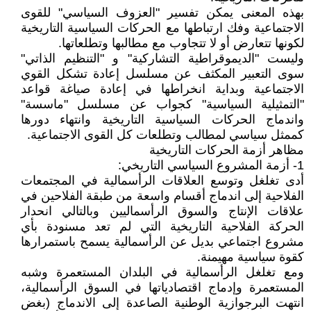
بهذه المعنى يمكن تفسير "العزوف السياسي" للقوى
الاجتماعية وفك ارتباطها مع الحركات السياسية التاريخية
لكونها تتعارض أو لا تتجاوب مع مطالبها وتطلعاتها.
وليست "الديموقراطية التشاركية" و "التنظيم الذاتي"
سوى التعبير المكثف عن مسلسل إعادة تشكل القوي
الاجتماعية وبداية انخراطها في إعادة صياغة قواعد
"التمثيلية السياسية" كجواب عن مسلسل "ماسسة"
واندماج الحركات السياسية التاريخية وانتهاء دورها
كممثل سياسي لمطالب وتطلعات كل القوى الاجتماعية.
مظاهر أزمة الحركات التاريخية
1- أزمة المشروع السياسي التاريخي:
أدى تغلغل وتوسع العلاقات الرأسمالية في المجتمعات
الفلاحية إلى اندماج أقسام واسعة من طبقة الفلاحين في
علاقات الإنتاج والسوق الرأسماليين وبالتالي انحدار
الحركة الفلاحية التاريخية التي لم تعد مسنودة بأي
مشروع اجتماعي بديل عن الرأسمالية يسمح باستمرارها
كقوة سياسية مهيمنة.
ومع تغلغل الرأسمالية في البلدان المستعمرة وشبه
المستعمرة وإدماج اقتصادياتها في السوق الرأسمالية،
انتهت البرجوازية الوطنية الصاعدة إلى الاندماج (بغض