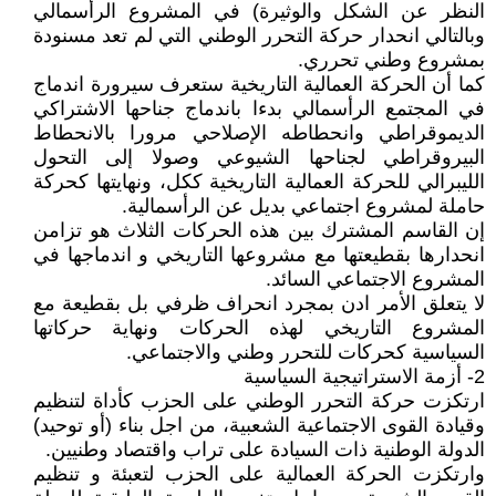
النظر عن الشكل والوثيرة) في المشروع الرأسمالي
وبالتالي انحدار حركة التحرر الوطني التي لم تعد مسنودة
بمشروع وطني تحرري.
كما أن الحركة العمالية التاريخية ستعرف سيرورة اندماج
في المجتمع الرأسمالي بدءا باندماج جناحها الاشتراكي
الديموقراطي وانحطاطه الإصلاحي مرورا بالانحطاط
البيروقراطي لجناحها الشيوعي وصولا إلى التحول
الليبرالي للحركة العمالية التاريخية ككل، ونهايتها كحركة
حاملة لمشروع اجتماعي بديل عن الرأسمالية.
إن القاسم المشترك بين هذه الحركات الثلاث هو تزامن
انحدارها بقطيعتها مع مشروعها التاريخي و اندماجها في
المشروع الاجتماعي السائد.
لا يتعلق الأمر ادن بمجرد انحراف ظرفي بل بقطيعة مع
المشروع التاريخي لهذه الحركات ونهاية حركاتها
السياسية كحركات للتحرر وطني والاجتماعي.
2- أزمة الاستراتيجية السياسية
ارتكزت حركة التحرر الوطني على الحزب كأداة لتنظيم
وقيادة القوى الاجتماعية الشعبية، من اجل بناء (أو توحيد)
الدولة الوطنية ذات السيادة على تراب واقتصاد وطنيين.
وارتكزت الحركة العمالية على الحزب لتعبئة و تنظيم