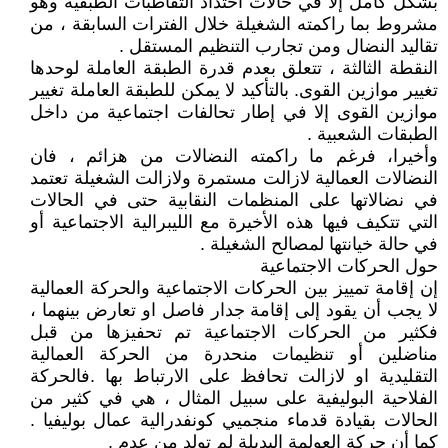
بشكل كامل إلا في حالات احتداد التقاطبات الطبقية وهو
مشروط بما راكمته الشغيلة خلال الفترات السابقة ، من
تقاليد النضال ومن تجارب التنظيم المستقل .
النقطة الثالثة ، تتعلق بعدم قدرة الطبقة العاملة لوحدها
تغيير موازين القوى. بالتأكيد لا يمكن للطبقة العاملة تغيير
موازين القوى إلا في إطار تحالفات اجتماعية من داخل
الطبقات الشعبية .
وأخيرا، فرغم ما راكمته النضالات من هزائم ، فان
النضالات العمالية لازالت مستمرة ولازالت الشغيلة تعتمد
في نضالاتها على المنظمات النقابية حتى في الحالات
التي تتكيف فيها هذه الأخيرة مع الليبرالية الاجتماعية أو
في حالة خيانتها لمصالح الشغيلة .
حول الحركات الاجتماعية
إن إقامة تمييز بين الحركات الاجتماعية والحركة العمالية
لا يجب أن يقود إلى إقامة جدار فاصل او تعارض بينهما ،
فكثير من الحركات الاجتماعية تم تحفيزها من قبل
مناضلين أو تنظيمات منحدرة من الحركة العمالية
التقليدية او لازالت تحافظ على الارتباط بها .فالحركة
الفلاحية البوليفية على سبيل المثال ، هي في كثير من
الحالات بقيادة قدماء منجميي كونفدرالية عمال بوليفيا .
كما أن حركة العولمة البديلة لم تولد من عدم .