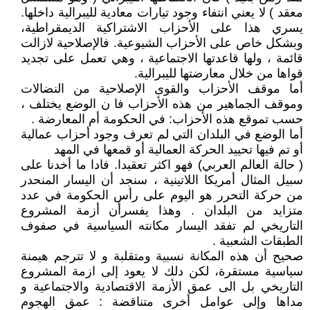
معقد ) لا يعني انتفاء وجود تيارات معادية لليبرالية داخلها.
يسري هذا على الأحزاب الاشتراكية الديمقراطية،
وبشكل خاص على الأحزاب الشيوعية. فالإصلاحية لازالت
قائمة ، ولها قاعدتها الاجتماعية ، وهي تعمل على تجديد
قواها من خلال معارضتها لليبرالية.
أما موقف الأحزاب والقوى الإصلاحية من النضالات
وموقف الجماهير من هذه الأحزاب فا ن الوضع يختلف ،
حسب تموقع هذه الأحزاب: في الحكومة أم المعارضة .
أما الوضع في البلدان التي لم تعرف وجود أحزاب عمالية
أو تم فيها تحييد الحركة العمالية أو قمعها في المهد
( حالة العالم العربي) فهو اكثر تعقيدا. فادا ما أخدنا على
سبيل المثال أمريكا اللاتينية ، سنجد أن اليسار المنحدر
من حركة التحرر هو اليوم على رأس الحكومة في عدد
متزايد من البلدان . وهذا يفسرأن أزمة المشروع
التاريخي لم تفقد اليسار مكانته السياسية في صفوف
الطبقات الشعبية .
صحيح أن هذه المكانة نسبية ومتقلبة و لا تترجم هيمنة
سياسية مستقرة، لكن دلك لا يعود إلى ازمة المشروع
التاريخي بل الى عمق الأزمة الاقتصادية والاجتماعية و
مداها وإلى عوامل أخرى متناقضة : عمق الهجوم