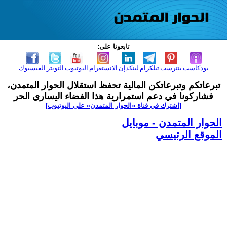
تابعونا على:
بودكاست
بنترست
تيلكرام
لينكدإن
الانستغرام
اليوتيوب
التويتر
الفيسبوك
تبرعاتكم وتبرعاتكن المالية تحفظ استقلال الحوار المتمدن،
فشاركونا في دعم استمرارية هذا الفضاء اليساري الحر
[اشترك في قناة ‫«الحوار المتمدن» على اليوتيوب]
الحوار المتمدن - موبايل
الموقع الرئيسي