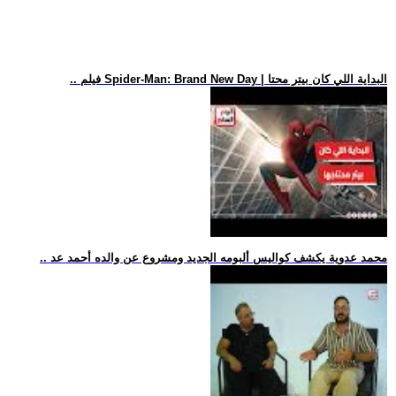
.. فيلم Spider-Man: Brand New Day | البداية اللي كان بيتر محتا
.. محمد عدوية يكشف كواليس ألبومه الجديد ومشروع عن والده أحمد عد