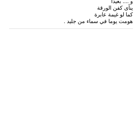
و .... بعيداً
ينأى كفن الورقة
كما لو غيمة عابرة
هومت يوما في سماء من جليد .