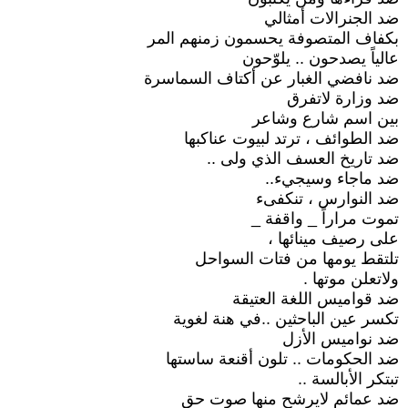
ضد الجنرالات أمثالي
بكفاف المتصوفة يحسمون زمنهم المر
عالياً يصدحون .. يلوّحون
ضد نافضي الغبار عن أكتاف السماسرة
ضد وزارة لاتفرق
بين اسم شارع وشاعر
ضد الطوائف ، ترتد لبيوت عناكبها
ضد تاريخ العسف الذي ولى ..
ضد ماجاء وسيجيء..
ضد النوارس ، تنكفىء
تموت مراراً _ واقفة _
على رصيف مينائها ،
تلتقط يومها من فتات السواحل
ولاتعلن موتها .
ضد قواميس اللغة العتيقة
تكسر عين الباحثين ..في هنة لغوية
ضد نواميس الأزل
ضد الحكومات .. تلون أقنعة ساستها
تبتكر الأبالسة ..
ضد عمائم لايرشح منها صوت حق