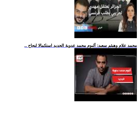
.. محمد علام وهيثم سعيد: ألبوم محمد عدوية الجديد استكمالا لنجاح