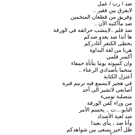
ضد / رب / عمل
لايفرق بين فقير ..
وفريق من قطعان المتخمين
ضد ماأكتبه الآن ..
ضد قلم ..لاينشب حرائقه في الورقة
ها أنذا ضد يعدو ضدكم
بخطى الكنغر أغادركم
هربا من لغة البداوة
أكسر قلمي
وان كسوته يوما بتأتأة حمقاء
متخما بأضدادي الرعناء ..
أعتزل الكتابة
في هجير لايسمع فيه ترنيم قبرة
أصابعى لاتشير الى أحد
متصلبة تومىء
من وراء كفن الورقة
التابو....ت .. يحسم الأمر
ضد لعبة الأضداد
وأنا ضد ، ينأى بعيدا
ظل أخير يسعى بين شواهدكم