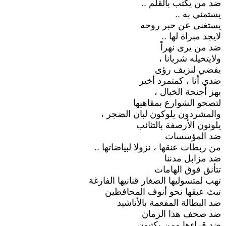
ضد من يكتب بالقلم ..
يستمني به ..
يستغني عن حبر روحه
لايجد مبراة لها ..
ضد من يرى نهراً
ولايتخيله شريانا ،
يفضي لنزيف رؤى
ضدي أنا ، كمتمرد أخير
يهز أجنحة الخيال ،
لتصحو الشوارع بمقاهيها
والمشردون يلوكون لبان الضجر ،
يلونون الأرصفة بالتثائب
ضد المؤسسات
من ربطات عنقها ، نزولا لبياضاتها ..
ضد مزابل مدننا
تتأنق فوق الهامات
تهب لمتسوليها الصغار قنانيها الفارغة
تبث عبقها نحو أنوف المحافظين
ضد البطالة المفعمة بالأناشيد
ضد صحف هذا الزمان
ضد قراءها ومن يكتبون