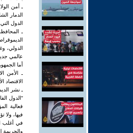
ـ أمن الولا
الدمار الش
الدول التي
ـ المحافظة
الديموقراط
الدولي، وغ
عالمي جدي
أما الجمهور
ـ الأمن ال
الاقتصاد ال
ـ نشر الديم
"الدول الف
فعالية ال
فيها، ولا ت
في أغلب الأ
والجريمة ا