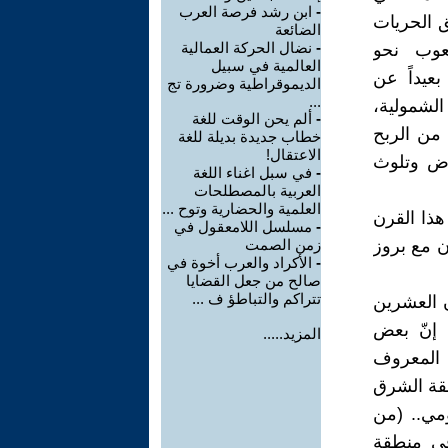
-
ابن رشد فرصة العرب
ق الحريات
الضائعة
-
نضال الحركة العمالية
عوب نحو
العالمية في سبيل
بعيداً عن
الديموقراطية وضرورة تج
...
الشمولية،
-
ألم يحن الوقت للغة
من الربح
خطاب جديدة بديلة للغة
الاعتقال!
اض وتلوث
-
في سبل اغناء اللغة
العربية بالمصطلحات
العلمية والحضارية وتوح ...
هذا القرن
-
مسلسل اللامعقول في
ان مع بروز
زمن الصمت
-
الأكراد والعرب أخوة في
صالح من جعل القضايا
تتراكم والتباطؤ ف ...
ن العشرين
 إنّ بعض
المزيد.....
ن المعروف
طقة الشرق
مي.. (من
في منطقة