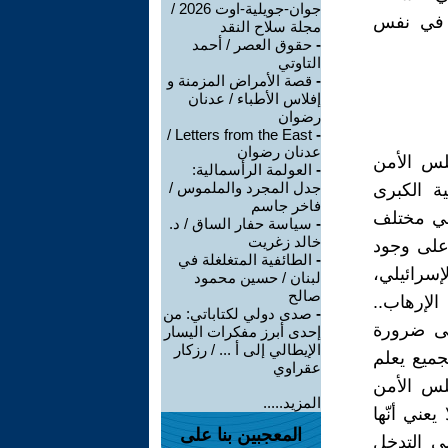
جوان-جويلية-اوت 2026 /
ها في نفس
مجلة سلاح النقد
-
حقوق العصر / أحمد
التاوتي
-
قصة الأمراض المزمنة و
إفلاس الأطباء / عدنان
رضوان
Letters from the East /
-
عدنان رضوان
لس الأمن
-
العولمة الرأسمالية:
جدل المجرد والملموس /
ة الكبرى
فاخر جاسم
 في مختلف
-
سياسة حفار الساق / د.
خالد زغريت
 على وجود
-
الطائفية المتغلغلة في
إسرائيلي،
لبنان / حسين محمود
صالح
لإرهاب..
-
صدى دولي لكتاباتي: من
لى ضرورة
إحدى أبرز مفكرات اليسار
الإيطالي إلى أ ... / رزكار
جميع يعلم
عقراوي
لس الأمن
المزيد.....
عني أنّها
المعجبين بنا على
ى التدخل