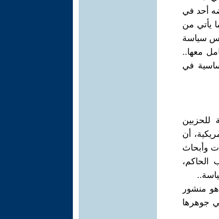
ضه أحد في
ا يأتي من
سس سياسة
مل معها..
ساسية في
 للحزبين
ريكية، أن
ات وأبحاث
 الحاكم،
اسة..
هو منشور
في جوهرها