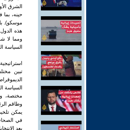
الشرق الأو
حينه، بما 
موسكو). با
هذه الدول 
ومما لا ش
السياسة الخ
استراتيجية 
تبين مختل
الديموقراطي
السياسة ال
مختصة، وه
وطاقم الرئ
يمكن تلخي
في الصحافة
بعد الانتخاب