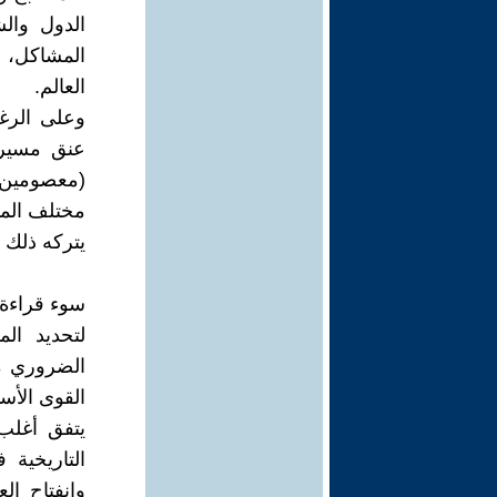
الدول وال
المشاكل، 
العالم.
وعلى الرغ
عنق مسيرة
(معصومين) 
مختلف المي
يتركه ذلك 
سوء قراءة 
لتحديد ال
الضروري م
القوى الأسا
يتفق أغلب 
التاريخية
وانفتاح ال