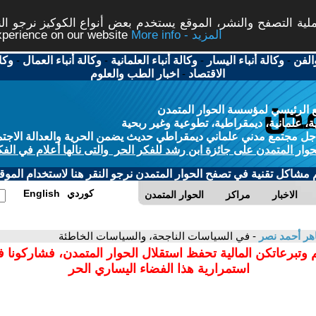
ة التصفح والنشر، الموقع يستخدم بعض أنواع الكوكيز نرجو النق
More info - المزيد
experience on our website
الفن
-
وكالة أنباء اليسار
-
وكالة أنباء العلمانية
-
وكالة أنباء العمال
-
وكا
الاقتصاد
-
اخبار الطب والعلوم
 الرئيسي لمؤسسة الحوار المتمدن
، علمانية، ديمقراطية، تطوعية وغير ربحية
ل مجتمع مدني علماني ديمقراطي حديث يضمن الحرية والعدالة الاجتم
حوار المتمدن على جائزة ابن رشد للفكر الحر والتى نالها أعلام في الفك
م مشاكل تقنية في تصفح الحوار المتمدن نرجو النقر هنا لاستخدام الموقع
كوردي
English
الاخبار
مراكز
الحوار المتمدن
ر أحمد نصر
- في السياسات الناجحة، والسياسات الخاطئة
 وتبرعاتكن المالية تحفظ استقلال الحوار المتمدن، فشاركونا 
استمرارية هذا الفضاء اليساري الحر