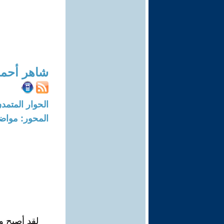
شاهر أحمد
الحوار المتمدن-العدد: 988 - 004
المحور: مواض
لقد أصبح وا