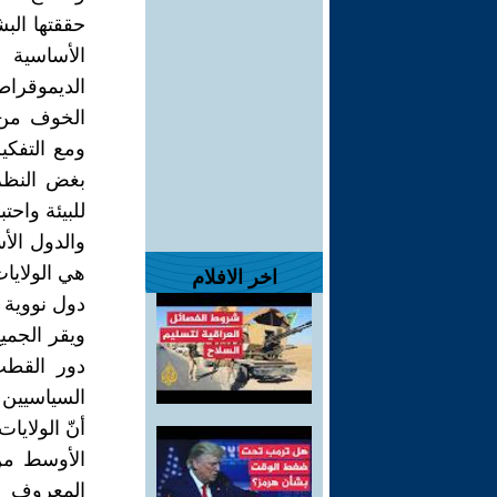
حققتها الب
الأساسية
الديموقراط
الخوف من ا
ومع التفكي
بغض النظر
للبيئة واحت
والدول الأ
هي الولايات
اخر الافلام
دول نووية ج
ويقر الجمي
دور القطب
السياسيين 
أنّ الولاي
الأوسط من
المعروف أ