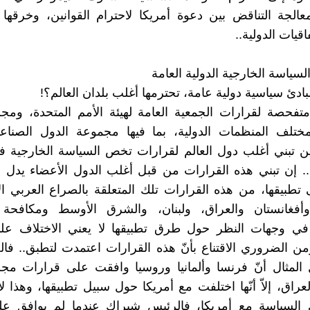
معالجة التناقض بين دعوة أمريكا لاحترام القوانين، وخرق
اقيات الدولية..
سياسة الخارجية الدولية العامة
ادئ سياسية دولية عامة، تحترمها أغلب بلدان العالم؟!
تفحصة لقرارات الجمعية العامة لهيئة الأمم المتحدة، ومج
مختلف المنظمات الدولية، بما فيها مجموعة الدول الصناعي
بين تبني أغلب دول العالم لقرارات تخص السياسة الخارجية
.. إن تبني هذه القرارات من قبل أغلب الدول الأعضاء يدل
تطبيقها، من هذه القرارات تلك المتعلقة بالصراع العربي ال
 وأفغانستان والعراق، ولبنان، والشرق الأوسط ومكافحة ا
 في وجهات النظر حول طرق تطبيقها لا يعني الاختلاف ع
ومن الضروري الاقتناع بأنّ هذه القرارات اعتمدت لتطبق.. فال
المثال أنّ فرنسا وألمانيا وروسيا وافقت على قرارات مج
ق، إلاّ أنّها اختلفت مع أمريكا حول سبيل تطبيقها، وهذا لا ي
السياسة مع أمريكا، فالرئيس شيراك عندما لم يوافق عل