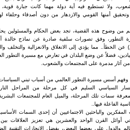
شعوب، ولا تستطيع فيه أية دولة مهما كانت جبارة قوية،
وتحقيق أمنها القومي والازدهار من دون أصدقاء وحلفاء له
م من وضوح هذه القضية، تجد بعض الحكام والمسئولين يحا
 التطور، وفق تصورات سلفية صادرة عن نماذج خالدة أ
عن الخطأ.. مما يؤدي إلى الانغلاق والانعزالية والتخلف وا
ادين، فضلاً عن وضع البلدان في تعارض مع مسيرة التطور الع
من آثار مدمرة على المجتمعات والشعوب.
وفهم أسس مسيرة التطور العالمي من أسباب تبني السياسات 
مسار السياسي السليم في كل مرحلة من المراحل التار
عرفة سمات تلك المرحلة، والميل العام للمجتمعات البشرية
سية الفاعلة فيها..
المفكرين والباحثين الاجتماعيين أن إحدى السمات الأساسي
 في أوائل القرن الواحد والعشرين هي تعزيز العلاقات بين
عالم والدول على بعضها البعض، بفضل الإنجازات التقنية ال