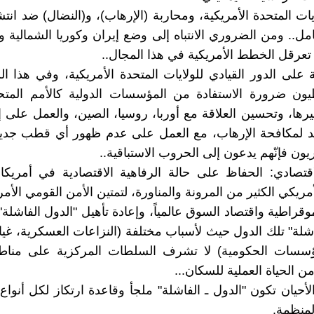
يات المتحدة الأمريكية، ومحاربة (الإرهاب)، و(النضال) ضد انت
امل.. ومن الضروري الانتباه إلى وضع إيران وكوريا الشمالية و
 تعرقل الخطط الأمريكية في هذا المجال..
 على الدور القيادي للولايات المتحدة الأمريكية، وفي هذا ا
يون ضرورة الاستفادة من المؤسسات الدولية كالأمم المتحد
يرها، وتحسين العلاقة مع أوربا، روسيا، الصين، والعمل على 
د لمكافحة الإرهاب، مع العمل على عدم ظهور أي قطب جدي
يون فإنّهم يدعون إلى الحروب الاستباقية..
اقتصادي: الحفاظ على حالة الرفاهية الاقتصادية في أمريك
أمريكي الكثير من المرونة والمناورة، لتمتين الأمن القومي الأمر
وقراطية واقتصاد السوق عالمياً، وإعادة تأهيل "الدول الفاشلة"
اشلة" تلك الدول حيث لأسباب مختلفة (النزاعات العسكرية، غي
مؤسسات الحكومية) لا تشرف السلطات المركزية على منا
ؤمن الحياة العملية للسكان...
حيان تكون "الدول ـ الفاشلة" ملجأ وقاعدة ارتكاز لكل أنواع ا
لمنظمة.