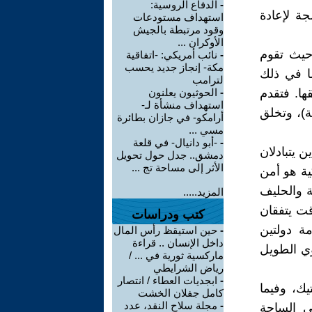
-
الدفاع الروسية:
جة لإعادة
استهداف مستودعات
وقود مرتبطة بالجيش
الأوكران ...
 حيث تقوم
-
نائب أمريكي: -اتفاقية
مكة- إنجاز جديد يحسب
ما في ذلك
لترامب
قها. فتقدم
-
الحوثيون يعلنون
استهداف منشأة لـ-
ة)، وتخلق
أرامكو- في جازان بطائرة
مسي ...
-
-أبو دانيال- في قلعة
ن يتبادلان
دمشق.. جدل حول تحويل
الأثر إلى مساحة تج ...
ية هو أمن
ة والحليف
المزيد.....
قت يتفقان
كتب ودراسات
ة دولتين
-
حين استيقظ رأس المال
داخل الإنسان .. قراءة
وي الطويل
ماركسية ثورية في ... /
رياض الشرايطي
-
ابجديات العطاء / انتصار
ك، وفيما
كامل جفلان الخشت
-
مجلة سلاح النقد، عدد
ي الساحة