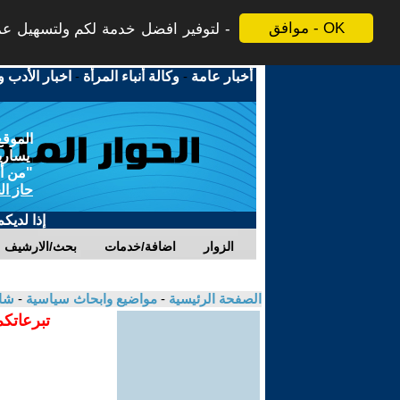
موافق - OK
لتوفير افضل خدمة لكم ولتسهيل عملي
أخبار عامة
-
وكالة أنباء المرأة
-
اخبار الأدب و
الموقع
يسارية
"من أج
حاز ال
إذا لديك
الزوار
اضافة/خدمات
بحث/الارشيف
الصفحة الرئيسية
-
مواضيع وابحاث سياسية
-
شاه
تبرعاتكم