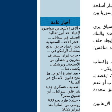
شار أسلحة
سوريا بين
أخبار عامة
لسياق يرى
-
آلاف الأشخاص يتوافدون
لإحياء أحد أبرز تقاليد
ة والبنك
الصيف في سياتل. ...
إيجاد حلف
-
فجر الأحد.. السعودية
تعلن إخماد حريق اندلع
د منافس؛
بمنشأة لأرامكو في ...
-
حرب إيران تستنزف
مخزون واشنطن من
ا. وإكساب
الأسلحة.. وبزشكيان
يكي..
يكشف تفا ...
-
بعد عشرة أعوام.. هل
، "يقصد بـ
نجح قانون الاندماج في
اب أو عدم
ألمانيا؟
-
تصنيف عسكري جديد
طق محددة
يثير قلق إسرائيل.. أين
تتفوق مصر؟
-
-بيلد-: طرد نحو 400
لإرهابيين
روسي من ألمانيا منذ
فبراير 2022