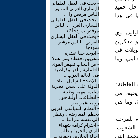
-
بحث في العقل العلماني
 حل جميع
اليساري العربي المتنور ـ
الياس مرقص وا ...
ا في هذا
-
بحث في العقل العلماني
اليساري العربي ـ الياس
مرقص نموذجاً 2/ ...
ولون لوي
-
بحث في العقل اليساري
و مفكرين
العربي ـ الياس مرقص
نموذجاً
لويلات في
-
أيوجد حقاً عشرة
المي، وما
مخربين، فقط؟ ومن هم؟
-
من أسباب تقهقر القوى
العلمانية والديموقراطية
في العالم العرب ...
-
الإصلاح الشامل وبناء
الخاطئة:
الدولة على أسس عصرية
سليمة مهمة وطنية
يخية، من
-
انطباعات أولية حول
، وما هي
رواية:-قمر بحر
-
النظام السياسي العربي
يحطم المعارضة ، وينظر
ة للمرحلة
إلى نفسه بمرآتها ...
-
احترام كرامة شهداء
 الشعوب،
الرأي والحرية يتطلب
ضخمة التي
إحالة الجلادين وحماته ...