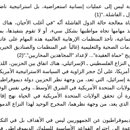
ة ليس إلى عمليات إنسانية استعراضية، بل استراتيجية ناض
 ـ الفاشلة.."(1)
ة معالجة حالة الدول الفاشلة أنّه "في أغلب الأحيان، هناك
يذ مهامها تجاه مواطنيها بشكل سيء، أو لا تقوم بتنفيذها، ب
تماعية، تأخذ المنظمات الإرهابية العالمية هذه المهام على عات
ات الصحية والتعليمية (غالباً عبر المنظمات والصناديق الخيري
ج "حماة العقيدة"... لإعداد "المجاهدين المحاربين"."(2)
النزاع الفلسطيني ـ الإسرائيلي، هناك اتفاق بين الحزبين، اللذي
مريكا، على أنّ حجر الزاوية في السياسة الاستراتيجية الأمريك
 إسرائيل، التي تعد، من وجهة نظر الحزبين دولة ديموقراطي
لولايات المتحدة الأمريكية في الشرق الأوسط.، وفي نفس الو
أن تحقق الولايات المتحدة الأمريكية في الحياة نهج إقام
الذي يعد، من وجهة نظرهما، المخرج الوحيد لهذا النزاع الدم
ديموقراطيون عن الجمهوريين ليس في الأهداف بل في التكتي
وة إلى احترام القواعد الأساسية للسلوك الديموقراطي ف