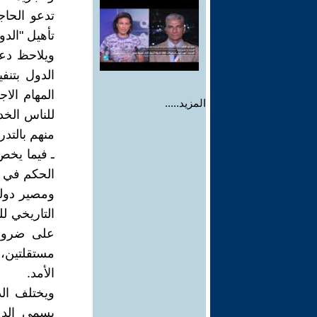
تدعو الحاج
تأهيل "الدول
ويلاحظ دعا
الدول بتنف
المهام الاج
المزيد.....
للناس الخدم
منهم بالتدري
ـ فيما يخص 
الحكم في أ
ومصير دولة
التاريخي ل
على ضرورة 
مستقلتين، 
الأمد.
ويختلف ال
يسمى الدع