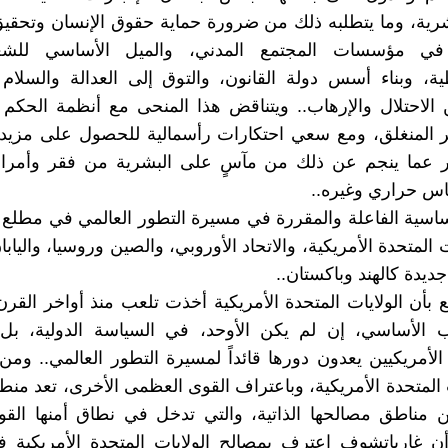
شرية، وما يتطلبه ذلك من ضرورة حماية حقوق الإنسان وتحقي
 في مؤسسات المجتمع المدني، والميل الأساسي للش
ية، وبناء أسس دولة القانون، والتوق إلى العدالة والسلام 
لاحتلال والإرهاب.. ويتناقض هذا المنحى مع أنظمة الحكم 
ر المنغلق، ومع سعي احتكارات رأسمالية للحصول على مزيد 
 عما ينجم عن ذلك من مآسٍ على البشرية من فقر وأمر
باس حراري وغيره..
ساسية الفاعلة والمقررة في مسيرة التطور العالمي في مطلع 
 المتحدة الأمريكية، والاتحاد الأوروبي، والصين وروسيا، والياب
ديدة كالهند وباكستان..
ع بأن الولايات المتحدة الأمريكية أخذت تلعب منذ أواخر القر
 الأساسي، إن لم يكن الأوحد، في السياسة الدولية، بل
الأمريكيين يعدون دورها قائداً لمسيرة التطور العالمي.. وم
ات المتحدة الأمريكية، وباعتراف القوى العظمى الأخرى، تعد من
 مناطق مصالحها الذاتية، والتي تدخل في نطاق أمنها القو
ن غارباتشوف اعترف بمصالح الولايات المتحدة الأمريكية 