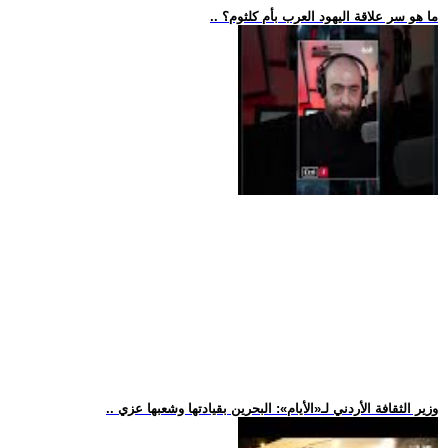
.. ما هو سر علاقة اليهود العرب بأم كلثوم؟
.. وزير الثقافة الأردني لـ«الأيام»: البحرين بقيادتها وشعبها عزي