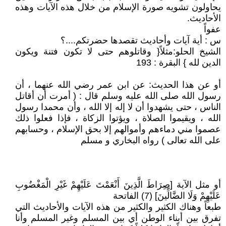
يحاولون تشويه صورة الإسلام من خلال هذه الآيات وهذه
الأحاديث.
عفواً
س : أية آيات وأحاديث تقصدها حضرتكم....؟
الشيخ الحلو:مثلاً{ وقاتلوهم حتى لا تكون فتنة ويكون
الدين لله } البقرة : 193
أو عن هذا الحديث: عن ابن عمر رضي الله عنهما ، أن
رسول الله صلى الله عليه وسلم قال : ( أمرت أن أقاتل
الناس ، حتى يشهدوا أن لا إله إلا الله ، وأن محمدا رسول
الله ، ويقيموا الصلاة ، ويؤتوا الزكاة ، فإذا فعلوا ذلك
عصموا مني دماءهم وأموالهم إلا بحق الإسلام ، وحسابهم
على الله تعالى ) رواه البخاري و مسلم
أو مثل الآية [صِرَاطَ الَّذِينَ أَنْعَمْتَ عَلَيْهِمْ غَيْرِ الْمَغْضُوبِ
عَلَيْهِمْ وَلَا الضَّالِّينَ] (7) الفاتحة
طبعاً وهناك الكثير والكثير من هذه الآيات والأحاديث التي
تفرق بين أبناء الوطن أي بين المسلم وغير المسلم وأنا