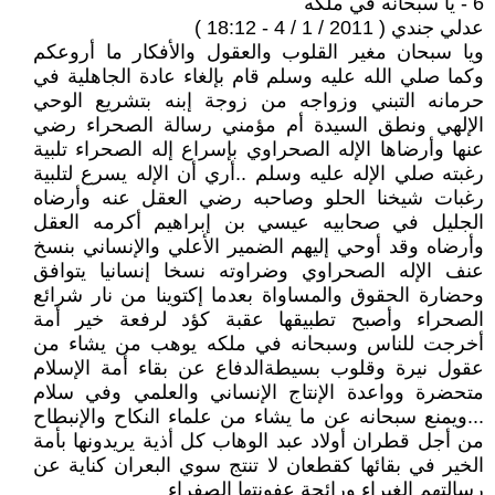
6 - يا سبحانه في ملكه
عدلي جندي ( 2011 / 1 / 4 - 18:12 )
ويا سبحان مغير القلوب والعقول والأفكار ما أروعكم
وكما صلي الله عليه وسلم قام بإلغاء عادة الجاهلية في
حرمانه التبني وزواجه من زوجة إبنه بتشريع الوحي
الإلهي ونطق السيدة أم مؤمني رسالة الصحراء رضي
عنها وأرضاها الإله الصحراوي بإسراع إله الصحراء تلبية
رغبته صلي الإله عليه وسلم ..أري أن الإله يسرع لتلبية
رغبات شيخنا الحلو وصاحبه رضي العقل عنه وأرضاه
الجليل في صحابيه عيسي بن إبراهيم أكرمه العقل
وأرضاه وقد أوحي إليهم الضمير الأعلي والإنساني بنسخ
عنف الإله الصحراوي وضراوته نسخا إنسانيا يتوافق
وحضارة الحقوق والمساواة بعدما إكتوينا من نار شرائع
الصحراء وأصبح تطبيقها عقبة كؤد لرفعة خير أمة
أخرجت للناس وسبحانه في ملكه يوهب من يشاء من
عقول نيرة وقلوب بسيطةالدفاع عن بقاء أمة الإسلام
متحضرة وواعدة الإنتاج الإنساني والعلمي وفي سلام
...ويمنع سبحانه عن ما يشاء من علماء النكاح والإنبطاح
من أجل قطران أولاد عبد الوهاب كل أذية يريدونها بأمة
الخير في بقائها كقطعان لا تنتج سوي البعران كناية عن
رسالتهم الغبراء ورائحة عفونتها الصفراء