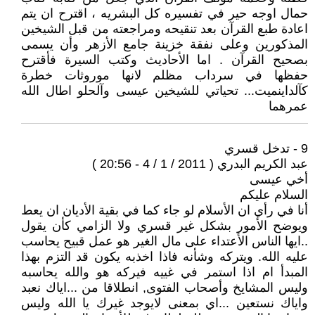
حمال اوجه حير في تفسيره كل البشريه ، اقترح ان يتم
اعادة طبع القرآن بعد تنقيحه ومراجعته من قبل الشيخين
المذكورين وعلى نفقة خزينة جامع الأزهر وأن يسمى
بصحيح القرآن . اما الأحاديث وكتب السيرة فأقترح
حفظها في سرداب مظلم لانها موروثات خطرة
كآلداينميت... تحياتي للشيخين عيسى وآلحلو اطال الله
عمرهما
9 - تدخل قسري
عبد الكريم البدري ( 2011 / 1 / 4 - 20:56 )
أخي عيسى
السلام عليكم
أنا في رأي ان الأسلام لو جاء كما في بقية الأديان ان يعط
ويوضح الأمور بشكل غير قسري ولا الزامي كأن يقول
..ايها الناس الأعتداء على مال الغير هو عمل قبيح يحاسب
عليه الله. ويتركه وشأنه فاذا اخذبه يكون قد التزم بهذا
المبدأ ام اذا استمر في غييه فيركه هو والله يحاسبه
وليس المشايخ وأصحاب الفتوى, انطلاقا من ...اياك نعبد
واياك نستعين ...اي بمعنى لايوجد غيرك يا الله وليس