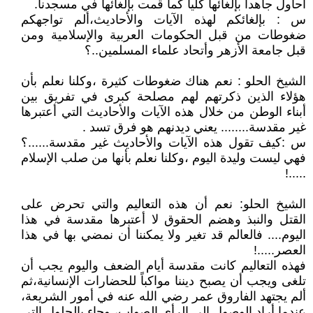
أحاول جاهداً بإلغائها كلياً كما قمت بإلغائها في مسجدنا.
س : بإلغائكم لهذه الآيات والأحاديث،ألم تواجهكم
ضغوطات من قبل الحكومات العربية والإسلامية ومن
قبل جامعة الأزهر وأتحاد علماء المسلمين..؟
الشيخ الحلو : نعم هناك ضغوطات كثيرة ،وكلنا نعلم بأن
هؤلاء الذين ذكرتهم لهم مصلحة كبرى في تفريق بين
أبناء الوطن من خلال هذه الآيات والأحاديث التي أعتبرها
غير مقدسة........ يعني ديدنهم هو فرق تسد .
س :كيف تقول هذه الآيات والأحاديث غير مقدسة......؟
فهي ليست وليدة اليوم ،وكلنا نعلم بأنها من صلب الإسلام
.....!
الشيخ الحلو: نعم أن هذه التعاليم والتي تحرض على
القتل والنبذ وهضم الحقوق لا أعتبرها مقدسة في هذا
اليوم.... فالعالم قد تغير ولا يمكننا أن نمضي بها في هذا
العصر.....!
فهذه التعاليم كانت مقدسة أيام الضعف واليوم يجب أن
تلغى ويجب أن يصبح ديننا مواكباً للحضارات الإنسانية،ثم
ألم يجتهد الفاروق عمر رضي الله عنه في أمور الشريعة،
عندما أراد الوصول إلى الرأي الصواب، وجاء بالحلول التي