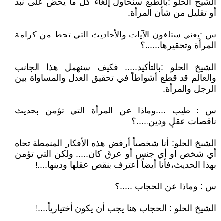
الشيخ الحلو :بالطبع سنحاول إلغاء كل ما يحض على نبذ
أو تقليل من شأن المرأة.
س :يعني ستلغون الآيات والأحاديث التي تحط من كرامة
المرأة وتحقيرها......؟
الشيخ الحلو :بالتأكيد..... فكيف سنهمل هذا الجانب
والعالم قد قطع أشواطاً في تحقيق العدل والمساواة بين
الرجل والمرأة.
س : طيب ....وماذا عن المرأة التي تؤمن بحديث
ناقصات عقلٍ ودين.....؟
الشيخ الحلو: أنا شخصياً أرفض هذه الأفكار المنمطة تجاه
أي شخص او أي جنس أو عرق كان..... ولكن التي تؤمن
بهذا الحديث،فأنا أيضاً أعترف بنقص عقلها ودينها....!
س : وماذا عن الحجاب .....؟
الشيخ الحلو : الحجاب هنا يجب أن يكون أختيارياً....!