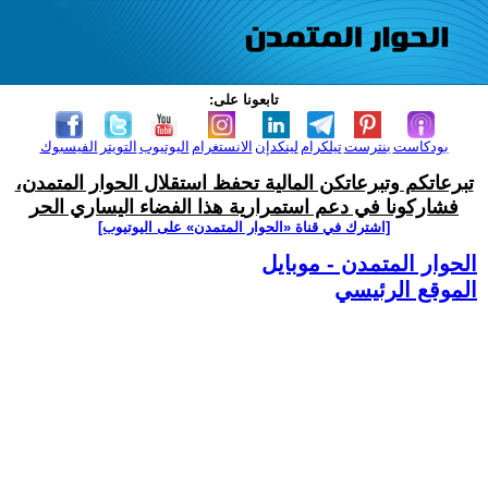
تابعونا على:
بودكاست
بنترست
تيلكرام
لينكدإن
الانستغرام
اليوتيوب
التويتر
الفيسبوك
تبرعاتكم وتبرعاتكن المالية تحفظ استقلال الحوار المتمدن،
فشاركونا في دعم استمرارية هذا الفضاء اليساري الحر
[اشترك في قناة ‫«الحوار المتمدن» على اليوتيوب]
الحوار المتمدن - موبايل
الموقع الرئيسي