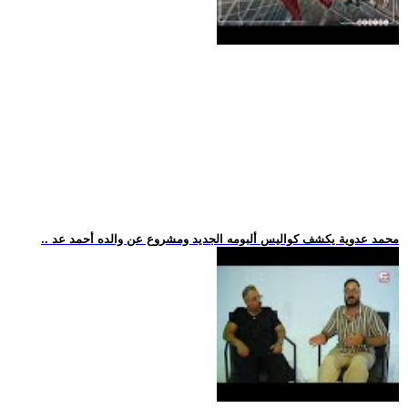
.. محمد عدوية يكشف كواليس ألبومه الجديد ومشروع عن والده أحمد عد