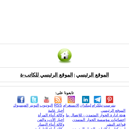
الموقع الرئيسي
الموقع الرئيسي للكاتب-ة
|
تابعونا على:
بنترست
تيلكرام
لينكدإن
الانستغرام
RSS
اليوتيوب
التويتر
الفيسبوك
الموقع الرئيسي
أخبار عامة
هيئة ادارة الحوار المتمدن - للإتصال بنا
وكالة أنباء المرأة
إحصائيات مؤسسة الحوار المتمدن
اخبار الأدب والفن
قواعد النشر
وكالة أنباء اليسار
ابرز كتاب / كاتبات الحوار المتمدن
وكالة أنباء العلمانية