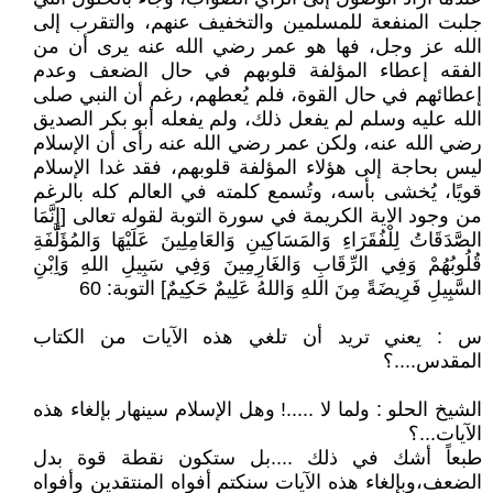
جلبت المنفعة للمسلمين والتخفيف عنهم، والتقرب إلى
الله عز وجل، فها هو عمر رضي الله عنه يرى أن من
الفقه إعطاء المؤلفة قلوبهم في حال الضعف وعدم
إعطائهم في حال القوة، فلم يُعطهم، رغم أن النبي صلى
الله عليه وسلم لم يفعل ذلك، ولم يفعله أبو بكر الصديق
رضي الله عنه، ولكن عمر رضي الله عنه رأى أن الإسلام
ليس بحاجة إلى هؤلاء المؤلفة قلوبهم، فقد غدا الإسلام
قويًا، يُخشى بأسه، وتُسمع كلمته في العالم كله بالرغم
من وجود الاية الكريمة في سورة التوبة لقوله تعالى [إِنَّمَا
الصَّدَقَاتُ لِلْفُقَرَاءِ وَالمَسَاكِينِ وَالعَامِلِينَ عَلَيْهَا وَالمُؤَلَّفَةِ
قُلُوبُهُمْ وَفِي الرِّقَابِ وَالغَارِمِينَ وَفِي سَبِيلِ اللهِ وَاِبْنِ
السَّبِيلِ فَرِيضَةً مِنَ اللهِ وَاللهُ عَلِيمٌ حَكِيمٌ] التوبة: 60
س : يعني تريد أن تلغي هذه الآيات من الكتاب
المقدس....؟
الشيخ الحلو : ولما لا .....! وهل الإسلام سينهار بإلغاء هذه
الآيات...؟
طبعاً أشك في ذلك ....بل ستكون نقطة قوة بدل
الضعف،وبإلغاء هذه الآيات سنكتم أفواه المنتقدين وأفواه