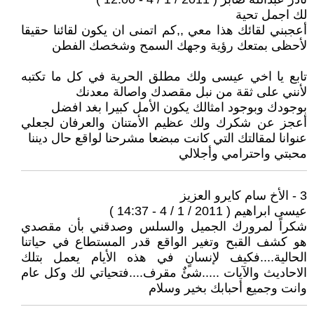
لك اجمل تحية
أعجبني لقائك هذا معي ,,كم اتمنى ان يكون لقائنا حقيقا
لأحظى بمتعك رؤية وجهك السمح وشخصك الفطن
تابع يا اخي عيسى ولك مطلق الحرية في كل ما تكتبه
لأنني على ثقة من نبل مقصدك واصالة معدنك
بوجودك وبوجود امثالك يكون الأمل كبيرا بغد افضل
أعجز عن شكرك ولك عظيم الأمتنان والعرفان لجعلي
عنوانا لمقالتك التي كانت مبضعا مشرحنا لواقع حال ديننا
محبتي واحترامي وأجلالي
3 - الأخ سام كايرو العزيز
عيسى ابراهيم ( 2011 / 1 / 4 - 14:37 )
شكراً لمرورك الجميل والسلس وصدقني بأن مقصدي
هو كشف القبح وتغير الواقع قدر المستطاع في حياتنا
الحالية....فكيف لإنسانٍ في هذه الأيام يعمل بتلك
الاحاديث والآيات .....شئٌ مقرف....فتحياتي لك وكل عام
وانت وجميع أحبابك بخير وسلام