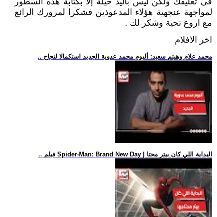
في تعليقك ولكن ليس باليد حيلة إلا بكتابة هذه السطور
لمواجهة عنجهية هؤلاء المدعوذين فشكرا لمرورك الرائع
مع اروع تحية وشكر لك .
اخر الافلام
.. محمد علام وهيثم سعيد: ألبوم محمد عدوية الجديد استكمالا لنجاح
.. فيلم Spider-Man: Brand New Day | البداية اللي كان بيتر محتا