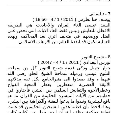
7 - تللسقف
يوسف حنا بطرس ( 2011 / 1 / 4 - 18:56 )
السيد عيسى الغاء القران والاحاديث هي الطريقه
الافظل للتعايش وليس فقط الغاء الايات التي تحض على
القتل ووضعهم في متحف اثري بعد المحاكمه وبهذه
العمليه نكون قد انقذنا العالم من الارهاب الاسلامي
8 - شيوخ التنوير
نورس البغدادي ( 2011 / 1 / 4 - 20:47 )
حوار جميل وذكي قدمه شيوخ التنوير كل من سماحة
الشيخ عيسى وزميله سماحة الشيخ الحلو رضي الله
عنهما ، وقد صعدوا الى منبرالجامع بكل ثقه ببدلاتهم
الأنيقة العصرية متعطرين بعطر المحبة الفواح
وعطرالأخوه والتعايش السلمي بين البشر، فأختاروا في
خطبتهم من الآيات الميسره الحكيمة من القرآن ما هو
نافع للبشرية ونبذوا ما يدعوا للفتنة وآلكراهية بين البشر ،
وهنا نلاحظ بأن فطنة هذين الشيخين الحكيمين قد غلبت
فطنة وحكمة مؤلف القرآن الذي جعل من كتابه كتاب