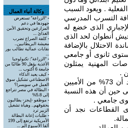
ة الفعلية . ويعود السبب
وكالة أنباء العمال
كثافة التسرب المدرسي
-
“الزراعة” تستعرض
جهودها في دعم
الإجباري الذى خضع له
المزارعين وتحقيق الأمن
الغذائ ...
جيش أنطوان لحد الذى
-
كلفة الصراع تضرب
ة الاحتلال بالإضافة
معيشة البريطانيين..
نقابات عمالية تطالب بور
ستوى ثانوى أو جامعي
...
-
“الزراعة”: تكنولوجيا
تصاصات المهنية يمثلون
الأغذية يؤهل 90 طالبًا من
جامعة 6 أكتوب ...
-
كيف يعيد الذكاء
الاصطناعي تشكيل سوق
3- أما علاقة العمل بصلة القرابة نجد أن 73% من الأميين
العمل في سويسرا؟
 حين أن هذه النسبة
-
البطالة في مصر تتراجع
إلى 5.8%
-
موظفو -إيجز- يطالبون
بحقوقهم.. وهيأة تشغيل
ى القطاعات نجد أن
الزبير ترد
-
طلبات إعانة البطالة
الأمريكية ترتفع إلى 199
ألفا الأسبوع الم ...