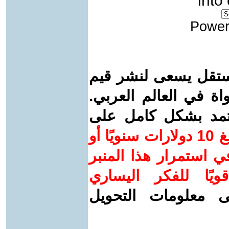
into
Power
ستقل يسعى لنشر قيم
واة في العالم العربي.
عتمد بشكل كامل على
ساهم/ي معنا! بدعمكم بمبلغ 10 دولارات سنويًا أو
 استمرار هذا المنبر
ويًا للفكر اليساري
ى معلومات التحويل