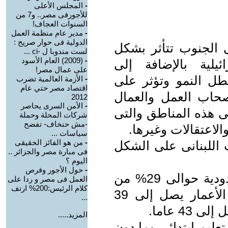
-
المجلس الأعلى
للأجورفى مصر.. و7 من
السنوات العجاف!
-
مدير عام منظمة العمل
الدولية فى حوار صريح :
ى الجنوب تتأثر بشكل
لست مندوبا ل -ci ...
-
(2009) العام الأسود
يلية بالإضافة إلى
على عمال مصر!
تعطل النمو وتؤثر على
-
الأزمة العالمية تضرب
اقتصاد مصر حتي عام
حاب العمل والعمال
2012
-
الأمن السرى يحاصر
فى هذه المناطق والتى
شركات المحلة وحملة
-مش حنخاف- تفضح
والاعتقالات وغيرها.
سياسات ...
-
من هو الفائز الحقيقى
 اللبنانى على الشكل
فى مبارة مصر والجزائر ..
اليوم ؟
-
حول الأجور وفرص
1- يشكل العاملون فى المنطقة الحدودية حوالى 29% من
العمل فى مصر و ردا على
كلام الرئيس:200% ارتف
مجموع السكان المقيمين ومتوسط الأعمار يصل إلى 39
...
4 عاما.
المزيد.....
عليم ابتدائي وما دون