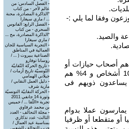
-
الفصل السادس: من
عالم لآخر - من كتاب
“الذاكرة المصادرة، محنة
زعون وفقا لما يلي :-
... / ماري سيغارا
-
الفصل الرابع: الفانوس
السحري - من كتاب
“الذاكرة المصادرة، مح ...
/ ماري سيغارا
-
التجربة السياسية للجان
العمالية في المناطق
الصناعية ببيروت ( ... /
روسانا توفارو
لية هم أصحاب حيازات أو
-
تاريخ الحركة النّقابيّة
التّونسيّة تاريخ أزمات /
مؤسسات حرفية تستخدم أقل من 10 أشخاص و 4% هم
جيلاني الهمامي
ذين يساعدون ذويهم فى
-
دليل العمل النقابي /
مارية شرف
-
الحركة النقابيّة التونسيّة
وثورة 14 جانفي 2011
تجربة «اللّقا ... / خميس
بن محمد عرفاوي
لين يمارسون عملا بدوام
-
مجلة التحالف - العدد
الثالث- عدد تذكاري
ا أو متقطعا أو ظرفيا
بمناسبة عيد العمال /
لعاملين وتعتبر هذه النسبة
حزب التحالف الشعبي