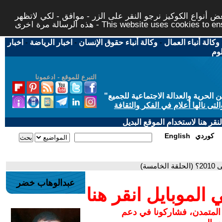
 أنواع الكوكيز نرجو النقر على الزر - موافق - لكي لاتظهر
This website uses cookies to ensure you ge
وكالة أنباء العمال
-
وكالة أنباء حقوق الإنسان
-
اخبار الرياضة
-
اخبار
لوم
التبرع للموقع - ادعمونا
حرية والعدالة الاجتماعية للجميع
"
تى نالها أعلام في الفكر والثقافة
قر هنا لاستخدام الموقع البديل
كوردي
English
سة)
عبدالوهاب خضر
لموبايل انقر هنا
 المتمدن، فشاركونا في دعم