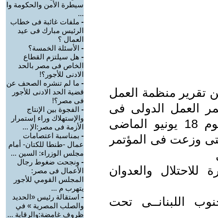
سيطرة الأمن والحكومة وا
...
-
ملفات غائبة فى خطاب
الرئيس مبارك فى عيد
العمال ؟
-
الأسئلة الخمسة؟
-
هل سيلتزم القطاع
الخاص فى مصر بالحد
الادنى للأجور؟!
-
ما لم تنشره الصحف عن
ن تقرير منظمة العمل
قضية الحد الادنى للأجور
فى مصر؟!
مر العمل الدولى فى
-
الفجوة بين الإنتاج
والإستهلاك وراء إستمرار
دورته الـ99 والذى انتهت فعالياته يوم 18 يونيو الماضى
الأزمة فى مصر:الإ ...
-
بمناسبة اعتصامات
التى وزعت فى المؤتمر
عمال -طنطا للكتان- أمام
مجلس الوزراء: السين ...
-
ونجحت ضغوط رجال
ة للاحتلال والعدوان
الأعمال فى مصر:
المجلس القومي للأجور
يتهرب م ...
-
استقالة رئيس «الحديد
جنوب اللبنانــى تحت
والصلب المصرية » في
ظروف غامضة:والرقابة ...