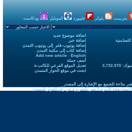
بنترست
بلوكر
فليبورد
الموبايل
بودكاست
اضافة موضوع جديد
التضامنية
اضافة خبر
إضافة يوتيوب-فلم إلى يوتيوب التمدن
إضافة كتاب إلى مكتبة التمدن
Add new article - English
أضف حملة
3,732,97
تعديل الموقع الفرعي للكاتب-ة
ابحث في موقع الحوار المتمدن
شر متاحة للجميع مع الإشارة إلى المصدر
ضاء هيئة الادارة لا تعبر بالضرورة عن رأي الحوار المتمدن