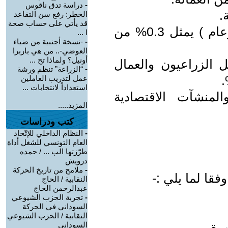
-
دراسة تدق ناقوس
الخطر: رفع سن التقاعد
قد يأتي على حساب صحة
- القطاع المختلط ( رأسمال خاص وعام ) يمثل 0.3% من
ا ...
-
-نسخة أجنبية من ضياء
العوضي-.. من هي باربرا
أونيل؟ ولماذا تح ...
 الزراعيون والعمال
-
“الزراعة” تنظم ورشة
عمل لتدريب العاملين
استعداداً لانتخابات ...
لمنشآت الاقتصادية
المزيد.....
كتب ودراسات
-
النظام الداخلي للإتّحاد
العام التونسي للشغل أداة
طرّزتها الب ... / حمده
درويش
-
ملامح من تاريخ الحركة
فقا لما يلي :-
النقابية / الحاج
عبدالرحمن الحاج
-
تجربة الحزب الشيوعي
السوداني في الحركة
النقابية / الحزب الشيوعي
السوداني