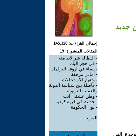
ن جديد
إجمالي القراءات: 145,328
المقالات المنشورة: 19
-
البطالة شر لابد منه
-
في هجر اليك
-
نساء في اروقة البرلمان
-
أماني مرهقة
-
وتنهار الاستحالات
-
فاصلة بين سياسة الدولة
والعملية التربوية
-
وطن عشقي انت
-
حدثت في قرية كردية
-
لون الحكومة
المزيد.....
وحدة التي