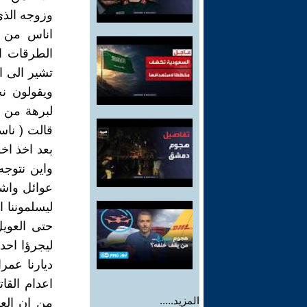
وزوجه الذي
اناس من م
تشير الى ا
ويقولون ن
لبرهة من ا
قالت ( ناسك
بعد اخذ اخو
واين نتوجه
عوائل واشه
ليسلموننا 
حتى العويل
ليجرؤا احدن
ديارنا عمرا
اعدام القا
المزيد.....
من ان العد