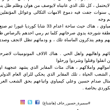
ي لايحتمل ، كل تلك الذي عانيناه لايوصف من هوان وظلم ظل ين
 سنوات جفت فيه دموع الامهات الثكالى وعوائل المؤنفلين 
م وجه
الظلم الكيمياوي ، هناك حيث ساحة اعدام 33 شابا كورديا 
طقة شورجة يدوي صرخاتهم كلما تم رمي احدهم بالرصاص ظلم
بهم وهم يتذكرون الماساة تلك ، و ودمائهم تظل لاتجف وصد
ئهم واهاليهم واهل الحي . هناك الالاف المونوميتات لاضرح
ن انفلوا وقتلوا وشردوا ورحلوا
الهم واملاكهم ، هناك مئات المقابر الذي يشهد عنجهية او
لشعب الحياة ، تلك المقابر الذي يحكي للراي العام الدولي
امثال صدام حسين وعلي كيمياوي واتباعهم بحق الشعب العرا
كوردي بخاصة .
#سميرة_حسين_جاف (هاشتاغ)