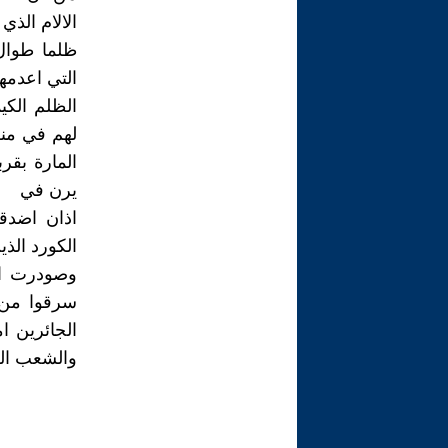
الالام الذ
ظلما طوال
التي اعدمه
لهم في من
المارة بقر
يرن في
اذان اضدقا
الكورد الذي
وصودرت امو
سرقوا من ا
الجائرين 
والشعب ال