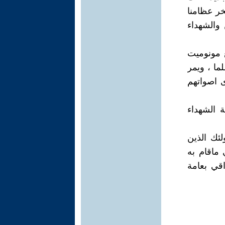
خر عظامنا
والشهداء
غيورا تم صنع مونوميت
ا ، ويمر
ى اصواتهم
ة الشهداء
لئك الذين
 ماقام به
قي بعامة