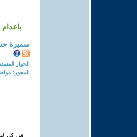
باعدام 
سميرة حس
الحوار المتمدن-العدد: 2901 - 10
المحور: مواض
في كل ليلة