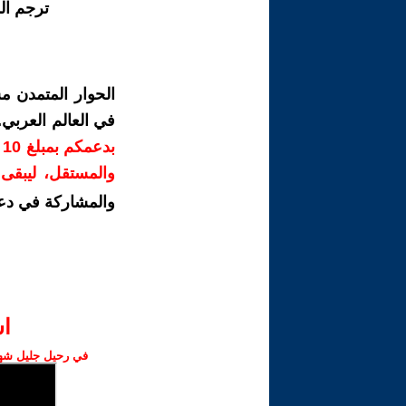
ترجم ال
الحوار المتمدن م
في العالم العربي
ب
والمستقل، ليبقى ص
والمشاركة في دع
ا‫
في رحيل جليل شهبا