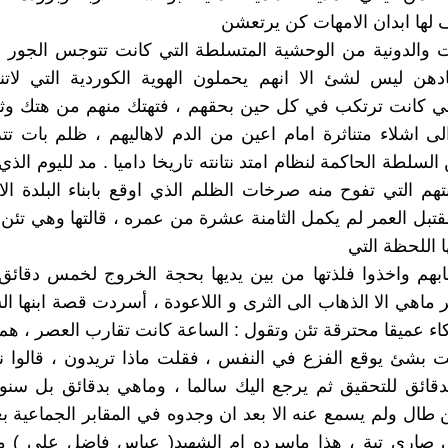
لها ابدان الامهات كن يرتعشن
 والدونية من الوحشية المتسلطة التي كانت تتوجس الجو
دهن ليس لشئ الا انهم يحملون الهوية الكوردية التي لاتن
لتي كانت ترتكب في كل حين بحقهم ، فتهتك منهم من هتك وث
 اشلاء متناثرة امام اعين من الدم لاهاليهم ، ظلم بات ت
السلطة الحاكمة لنظام امتد نتانته تاريخا داميا . مد لليوم ال
بتهم التي تفوح منه صرخات الظلم الذي اوقع بابناء البلدة الا
قتبل العمر لم يكمل الثامنة عشرة من عمره ، قالتها وهي تئن
ا اللحظة التي
بابهم واخذوا فلذتها من بين يديها بحجة الخروج لخمس دقا
ر ماهي الا الذهاب الى الثرى و اللاعودة ، أسردت قصة ابنها ا
اء عميقا محترقة تئن وتقول : الساعة كانت تقارب العصر ، ه
ت بشئ يوقع الفزع في النفس ، فقلت ماذا تريدون ، قالوا نر
دقائق للتحقيق ثم يرجع اليك سالما ، وماهي بدقائق بل س
ن طال ولم يسمع عنه الا بعد ان وجدوه في المقابر الجماعية ب
ي صارى تبة ، هذا ماسرده ام الشهيد( عباس فاضل علي ) 