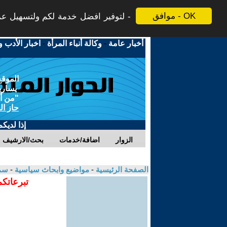
موافق - OK
لتوفير افضل خدمة لكم ولتسهيل عملي
أخبار عامة
-
وكالة أنباء المرأة
-
اخبار الأدب و
الموقع
يسارية
"من أج
حاز ال
إذا لديك
الزوار
اضافة/خدمات
بحث/الارشيف
الصفحة الرئيسية
-
مواضيع وابحاث سياسية
-
سم
تبرعاتكم