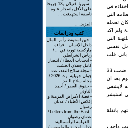
-
سوريا: قتيلان و13 جريحا
ين لعلي حسن المجيد سنة 1991 ، وتم اخفاءه في
على الأقل بانفجار عبوة
ظامه التي
ناسفة استهدفت ...
كان تحمله
المزيد.....
ة ولم اكد
كتب ودراسات
هبة التي
-
حين استيقظ رأس المال
داخل الإنسان .. قراءة
تمل نفسي
ماركسية ثورية في ... /
باني قلت
رياض الشرايطي
-
ابجديات العطاء / انتصار
كامل جفلان الخشت
، الا انهم ابوا ذلك بقولهم سنرده اليك بعددقائق ! ابني احد المجموعة الذي ضمت 33
-
مجلة سلاح النقد، عدد
جوان-جويلية-اوت 2026 /
وم بعد ان
مجلة سلاح النقد
مه لايشفي
-
حقوق العصر / أحمد
التاوتي
ني استبشر
-
قصة الأمراض المزمنة و
إفلاس الأطباء / عدنان
رضوان
م بانفلة
Letters from the East /
-
عدنان رضوان
-
العولمة الرأسمالية:
يت واحد ،
جدل المجرد والملموس /