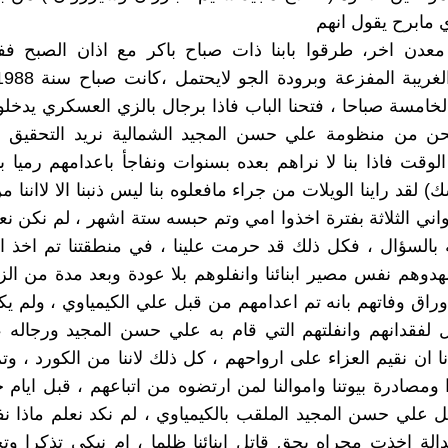
 مابرح يقول انهم
عدن اخر، طرقوا بابنا ذات صباح باكر مع اذان الصبح ففز
لخامسة صباحا ، فتحنا الباب فاذا برجال بالزي العسكري يدخ
حن من منظومة علي حسن المجيد الشمالية نريد التحقيق مع
لوقت فاذا بنا لا نراهم بعده بسنوات ونفاجأ باعدامهم رميا 
) لقد راينا الويلات من جراء مافعلوه بنا ليس ذنبنا الا لااننا م
اني الثلاثة بفترة اخذوا امي وتم حبسه ستة اشهر ، لم نكن نعل
 بالسؤال ، فكل ذلك قد حرمت علينا ، في منطقتنا تم اخذ ابنا
دوهم نفس مصير ابنائنا وانفلوهم بلا عودة وبعد مدة من الز
اوراق وفاتهم بانه تم اعدامهم من قبل علي الكيمياوي ، ولم يك
 لفقدانهم وانفلتهم التي قام به علي حسن المجيد ورجاله 
ا ان نقيم العزاء على ارواحهم ، كل ذلك لاننا من الكورد ، وتم
 ومصادرة بيوتنا واموالنا لمن ارتضوه من اتباعهم ، قبل ايام 
تل علي حسن المجيد الملقب بالكيمياوي ، لم نكد نعلم ماذا ن
الة اخذت مجراه بحق قاتل ابنائنا ظلما ، ام نبكي تذكرا وتج