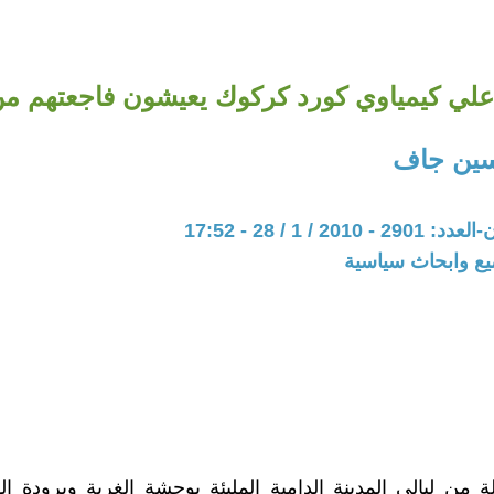
علي كيمياوي كورد كركوك يعيشون فاجعتهم م
ين جاف
20 / 1 / 28 - 17:52
يع وابحاث سياسية
 من ليالي المدينة الدامية المليئة بوحشة الغربة وبرودة ال