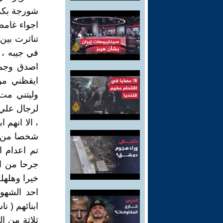
اجواء غامض
تناثرت بين
في جيبه ، 
اصدق وجمدت
ايقظني من
وليتني مت
لرجال علي 
شخصا من ال
تم اعدام ا
جرحا من ال
خيرا وهلهل
احد الشهو
ابنائهم ( 
ثلاثة من ا