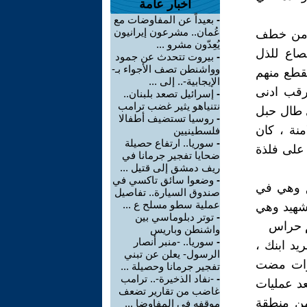
أخبار عامة
-
بعيداً عن المفاوضات مع
عُمان.. مشرعون إيرانيون
ر من خطف
يُعِدّون مشرو ...
صاع للذل
-
بيروت تتحدث عن جمود
وواشنطن تصف الأجواء بـ-
قطع منهم
الإيجابية-.. إلى ...
ترقب ادنى
-
إسرائيل تصعد بلبنان..
نتنياهو يثير غضب ترامب
ذي طال حبل
-
روسيا تستضيف أطفالا
منة ، كان
فلسطينيين
-
سوريا.. ارتفاع حصيلة
 على فلذة
ضحايا تفجير جرمانا في
ريف دمشق إلى قتيل ...
-
وضعوا سائق تاكسي في
ئق وهي في
صندوق السيارة.. تفاصيل
عملية سطو مسلح ع ...
لشهيد وهي
-
توتر دبلوماسي بين
م حراس
واشنطن وباريس
-
سوريا.. -منبر أنصار
يد ابنك ،
الرسول- يعلن عن تبني
نوات مضت
تفجير جرمانا وحصيلة ...
-
-نفاد الذخيرة-.. ترامب
عد عمليات
غاضب من تقارير تضعف
من منطقة
موقفه في المفاوضا ...