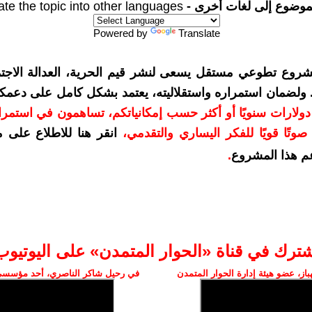
موضوع إلى لغات أخرى -
ate the topic into other languages
Powered by
Translate
شروع تطوعي مستقل يسعى لنشر قيم الحرية، العدالة الاجتم
. ولضمان استمراره واستقلاليته، يعتمد بشكل كامل على دعمك
دعمكم بمبلغ 10 دولارات سنويًا أو أكثر حسب إمكانياتكم، تساهمون في استم
وتًا قويًا للفكر اليساري والتقدمي
،
انقر هنا للاطلاع على 
م هذا المشروع
.
شترك في قناة «الحوار المتمدن» على اليوتيوب
ز، عضو هيئة إدارة الحوار المتمدن
في رحيل شاكر الناصري، أحد مؤسسي 