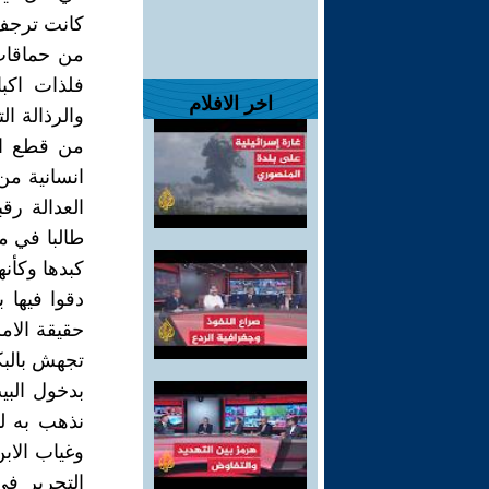
كانت ترجف 
من حماقات
فلذات اكبا
اخر الافلام
والرذالة ا
من قطع الى
انسانية من 
العدالة رق
طالبا في م
كبدها وكأنه
دقوا فيها 
حقيقة الام
تجهش بالبك
بدخول البي
نذهب به ل
وغياب الاب
التحرير ف