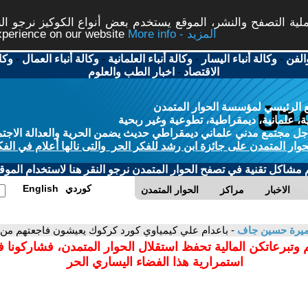
ة التصفح والنشر، الموقع يستخدم بعض أنواع الكوكيز نرجو النق
More info - المزيد
experience on our website
الفن
-
وكالة أنباء اليسار
-
وكالة أنباء العلمانية
-
وكالة أنباء العمال
-
وكا
الاقتصاد
-
اخبار الطب والعلوم
 الرئيسي لمؤسسة الحوار المتمدن
، علمانية، ديمقراطية، تطوعية وغير ربحية
ل مجتمع مدني علماني ديمقراطي حديث يضمن الحرية والعدالة الاجتم
حوار المتمدن على جائزة ابن رشد للفكر الحر والتى نالها أعلام في الفك
م مشاكل تقنية في تصفح الحوار المتمدن نرجو النقر هنا لاستخدام الموقع
كوردي
English
الاخبار
مراكز
الحوار المتمدن
يرة حسين جاف
- باعدام علي كيمياوي كورد كركوك يعيشون فاجعتهم من 
 وتبرعاتكن المالية تحفظ استقلال الحوار المتمدن، فشاركونا 
استمرارية هذا الفضاء اليساري الحر