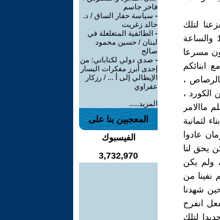
فاخر جاسم
-
سياسة حفار الساق / د.
عنا لتلك
خالد زغريت
-
الطائفية المتغلغلة في
الطرقات الغريبة المفزعة وبرودة الجو لايحتمل ،كانت صباح سنة 1988 والساعة
لبنان / حسين محمود
صالح
لون مسرعا
-
صدى دولي لكتاباتي: من
 ابنائكم
إحدى أبرز مفكرات اليسار
الإيطالي إلى أ ... / رزكار
بالرصاص ،
عقراوي
ن الكورد ،
المزيد.....
م ماالامر
المعجبين بنا على
ء لثمانية
مان عادوا
الفيسبوك
ن يحق لنا
3,732,970
، ولم يكن
 نفينا من
حين شهدنا
فعل انفرح
ديدا لتلك