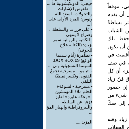
جيجي: الدونكيشوتية ط ...
ي، موقفاً
-
-طقوس الإشارات
والتحولات- لسعد الله
ن أن يقدم
ونوس: للمرة الأولى على
ثر بساطةً
ا ...
-
علي فرزات والسلطة...
ن الشباب
وصراع لا ينتهي
وحفظ تلك
-
الكاتبة والروائية سمر
يزبك: (الكتابة علاج
ن أن يكون
للخوف)
 أقيمت في
-
تظاهرة (أيام سينما
الواقع) DOX BOX 09:
ةً، في صف
السينما التسجيلية وثي ...
جزم أن كل
-
-تيامو-.. مسرحية تجمعُ
الفنون، وتكسر نمطيّة
 فنّ زياد
التلقي
-
مسرحية -الشوكة-/
 إن حضور
الحلم ملاذ المهمشين
من شيء من
-
«وعكة عابرة» لفايز
قزق: عن السلطة
 إلى صكّ
والبيروقراطية وانهيار المؤ
...
زياد وفنه
المزيد.....
ح الحفلات