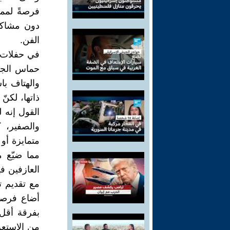
فرصةً لمما
دون مشاكل
الفن.
في حفلات زي
حماس الجمه
والهتاف با
ذاتها، لكن
القول إنه 
والصفير، ك
متمايزة أو 
مما ضيّع 
العازفين في
مع تقديم ت
أضاع فرصة 
بفرقة أقل
من الاستعر