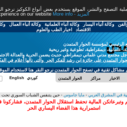
ة التصفح والنشر، الموقع يستخدم بعض أنواع الكوكيز نرجو النق
More info - المزيد
experience on our website
الفن
-
وكالة أنباء اليسار
-
وكالة أنباء العلمانية
-
وكالة أنباء العمال
-
وكا
الاقتصاد
-
اخبار الطب والعلوم
 الرئيسي لمؤسسة الحوار المتمدن
، علمانية، ديمقراطية، تطوعية وغير ربحية
ل مجتمع مدني علماني ديمقراطي حديث يضمن الحرية والعدالة الاجتم
حوار المتمدن على جائزة ابن رشد للفكر الحر والتى نالها أعلام في الفك
م مشاكل تقنية في تصفح الحوار المتمدن نرجو النقر هنا لاستخدام الموقع
كوردي
English
الاخبار
مراكز
الحوار المتمدن
انية في المشرق العربي
-
مايا جاموس
- حين يتنفس الشباب السوري تحت مظل
 وتبرعاتكن المالية تحفظ استقلال الحوار المتمدن، فشاركونا 
استمرارية هذا الفضاء اليساري الحر