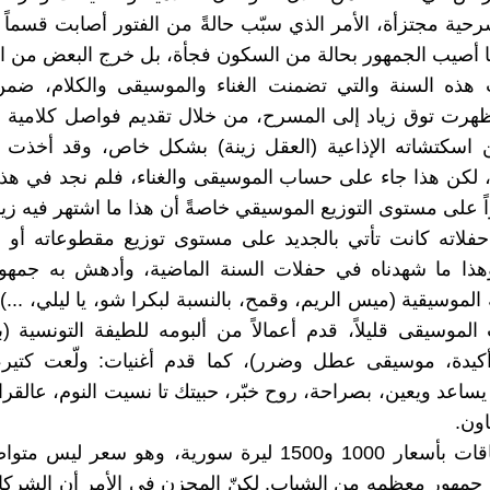
ية مجتزأة، الأمر الذي سبّب حالةً من الفتور أصابت قسماً 
ا أصيب الجمهور بحالة من السكون فجأة، بل خرج البعض من ال
هذه السنة والتي تضمنت الغناء والموسيقى والكلام، ضم
رت توق زياد إلى المسرح، من خلال تقديم فواصل كلامية أو
اسكتشاته الإذاعية (العقل زينة) بشكل خاص، وقد أخذت حيز
ياً، لكن هذا جاء على حساب الموسيقى والغناء، فلم نجد في هذ
اً على مستوى التوزيع الموسيقي خاصةً أن هذا ما اشتهر فيه زيا
حفلاته كانت تأتي بالجديد على مستوى توزيع مقطوعاته أو
وهذا ما شهدناه في حفلات السنة الماضية، وأدهش به جمهور
لموسيقية (ميس الريم، وقمح، بالنسبة لبكرا شو، يا ليلي، ...).
لموسيقى قليلاً، قدم أعمالاً من ألبومه للطيفة التونسية (
كيدة، موسيقى عطل وضرر)، كما قدم أغنيات: ولّعت كتير
يساعد ويعين، بصراحة، روح خبّر، حبيتك تا نسيت النوم، عالقراصي
اون.
بيعت البطاقات بأسعار 1000 و1500 ليرة سورية، وهو سعر ليس 
مهور معظمه من الشباب. لكنّ المحزن في الأمر أن الشركات