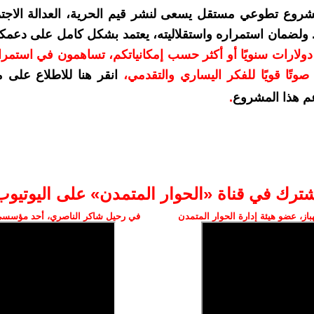
شروع تطوعي مستقل يسعى لنشر قيم الحرية، العدالة الاجتم
. ولضمان استمراره واستقلاليته، يعتمد بشكل كامل على دعمك
دعمكم بمبلغ 10 دولارات سنويًا أو أكثر حسب إمكانياتكم، تساهمون في استم
وتًا قويًا للفكر اليساري والتقدمي
،
انقر هنا للاطلاع على 
م هذا المشروع
.
شترك في قناة «الحوار المتمدن» على اليوتيوب
ز، عضو هيئة إدارة الحوار المتمدن
في رحيل شاكر الناصري، أحد مؤسسي 