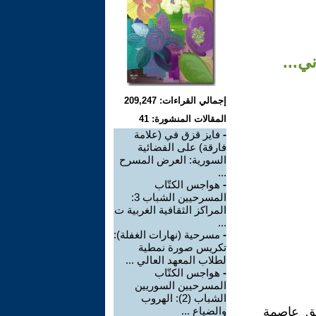
ي...
إجمالي القراءات: 209,247
المقالات المنشورة: 41
-
فايز قزق في (علامة
فارقة) على الفضائية
السورية: العرض المسرح
...
-
هواجس الكتّاب
المسرحيين الشباب 3:
المراكز الثقافية الغربية ت
...
-
مسرحية (نهارات الغفلة):
تكريس صورة نمطية
لطلاب المعهد العالي ...
-
هواجس الكتّاب
المسرحيين السوريين
الشباب (2): الهروب
شق عاصمة
والضياع ...