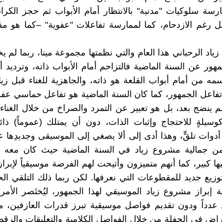
رسة سلوكيات "مدنية" بالانتظار أمام الأبواب ثم حجز الكر
 رغم الازدحام، كما لممارسة تفاعلات "عفوية" –كما هو م
اد الرحباني هذا العام والتي نظمتها مجموعة مينا، ربما لم يخت
ور عن السنة الماضية فالتزاحم أمام الأبواب ذاته، وترديد أغ
سمه من أمام أبواب القلعة هو ذاته، والجاهزية للغناء قبل زيا
ّ تفاعل الجمهور، كما كان السنة الماضية هو تفاعل حماسي ع
لم ينضج بعد، بل هو تعبير عن التمرد والصراخ من خلال الغناء
وسيلةٍ للاحتجاج وإثبات الذات، دون أن يمتلك (عموماً) ذائق
أدوات تلقٍّ، وهذا أدى إلى ألا يصغي إلى الموسيقى وجديدِها ع
من جمالية مشروع زياد في السنة الماضية حيث كان معه ف
ها كبير، كما أنهم متميزون وأتيحت لهم الفرصة موسيقياً لإبراز
وزيع جديد للمقطوعات التي نعرفها. لكن ربما ذلك التلقي ا
إبراز مشروع زياد الموسيقي لهذا الجمهور، ليُختَصر الأمر 
 عدداً ودون تقديم فواصل موسيقية تبرز قدرات العازفين، 
اض في الحفلة من خلال الفواصل الكلامية والتعليقات والرق