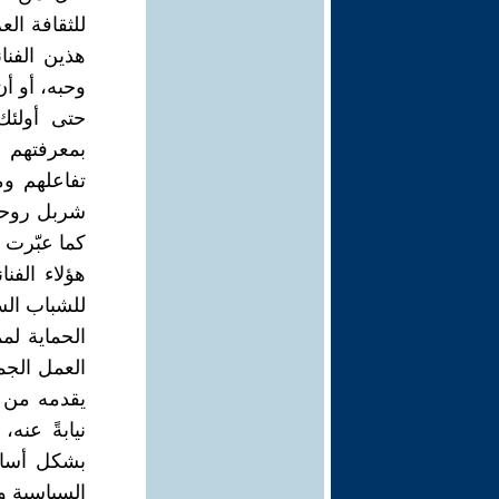
هذين الفنا
وحبه، أو أ
حتى أولئك
بمعرفتهم ا
تفاعلهم وم
كما عبّرت أ
هؤلاء الفن
للشباب الس
الحماية لم
العمل الجم
يقدمه من ف
نيابةً عنه
بشكل أساسي
السياسية و