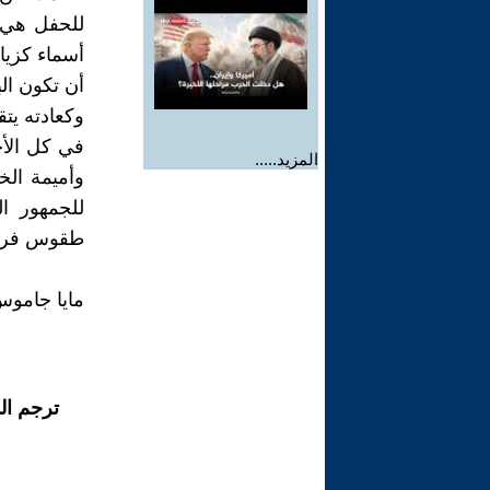
للحفل هي ب
أسماء كزيا
أن تكون الب
وكعادته يتق
في كل الأح
المزيد.....
وأميمة الخل
للجمهور ا
طقوس فرجة و
مايا جاموس: جر
ترجم ال