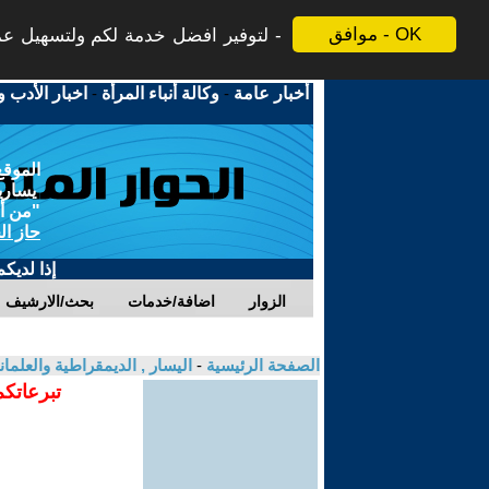
موافق - OK
لتوفير افضل خدمة لكم ولتسهيل عملي
أخبار عامة
-
وكالة أنباء المرأة
-
اخبار الأدب و
الموقع
يسارية
"من أج
حاز ال
إذا لديك
الزوار
اضافة/خدمات
بحث/الارشيف
الصفحة الرئيسية
-
اليسار , الديمقراطية والعلم
تبرعاتكم