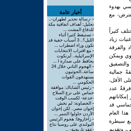
اسي بهدوء
أخبار عامة
فترض- مع
-
-رسالة تحذير لطهران-..
تحليل: أهداف اتفاقية مكة
للدفاع المشت ...
لف كثيراً
-
تستيقظ كثيرا أثناء
نيات زياد
الليل؟.. 3 أسباب خفية قد
تكون وراء اضطراب ...
د والفرقة
-
مع اقتراب الانتخابات
فوي ويمكن
الإسرائيلية.. أيزنكوت
يحافظ على صدارة ا ...
 والتصفيق
-
الهجوم الثاني خلال 24
ةً جمالية
ساعة..الحوثيون
يستهدفون القوات
لى الأقل،
الحكومي ...
-
رئيس الشاباك: موافقة
رقةٌ عدد
حماس على نزع السلاح
 إمكاناتهم
-خدعة- لكسب الوقت
-
الخصاونة: لم نخش
لحماسي قد
إخوان مصر.. لكن إخوان
هذا العام
الأردن حاولوا التنمر ...
-
زاخاروفا: هجوم الرئيس
مع سيطرة
البولندي على روسيا نتاج
ص، وتقديم
-عقد تاريخية- ...