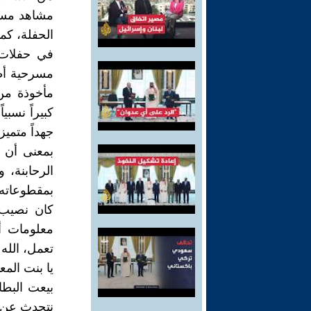
مشاهد مسرح
الحفلة، كم
في حفلات 
مسرحية أظه
مأخوذة من 
كبيراً نسب
جهداً متميز
بمعنى أن 
الرحابنة، 
بمقطوعاته ا
كان نصيب ا
معلومات أ
تعمل، الله 
يا بنت المع
نتحدث عن ج