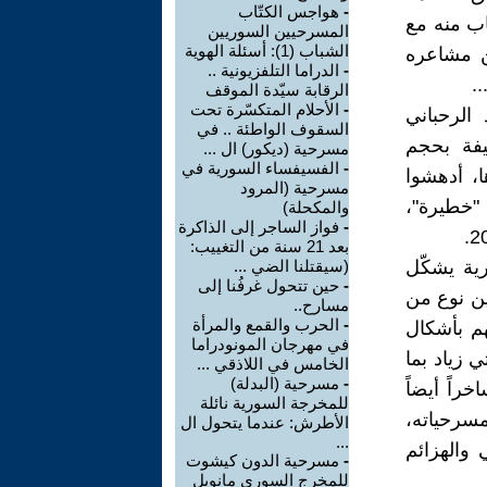
-
هواجس الكتّاب
الشاب منه مع
المسرحيين السوريين
الشباب (1): أسئلة الهوية
عن مشاعره
-
الدراما التلفزيونية ..
.
الرقابة سيّدة الموقف
-
الأحلام المتكسّرة تحت
الرحباني
السقوف الواطئة .. في
يفة بحجم
مسرحية (ديكور) ال ...
-
الفسيفساء السورية في
ا، أدهشوا
مسرحية (المرود
غنيات ألبومه "خطيرة"،
والمكحلة)
-
فواز الساجر إلى الذاكرة
بعد 21 سنة من التغييب:
رية يشكّل
(سيقتلنا الضي ...
-
حين تتحول غرفُنا إلى
ين نوع من
مسارح..
-
الحرب والقمع والمرأة
هم بأشكال
في مهرجان المونودراما
 زياد بما
الخامس في اللاذقي ...
-
مسرحية (البدلة)
راً أيضاً
للمخرجة السورية نائلة
مسرحياته،
الأطرش: عندما يتحول ال
...
 والهزائم
-
مسرحية الدون كيشوت
للمخرج السوري مانويل