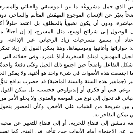
اني الذي حمل مشروعُه ما بين الموسيقي والغنائي والمسرح
ضحاً يعبّر عن الإنسان الموجوع المهمّش المتألم والساخر، دو
 مباشرة، ودون أن يكون نخبوياً بالمطلق، بل اعتمد حلولاً أك
ى الوصول إلى شرائح أوسع، مثل المسرح، إذ إن أجيالاً م
تاد أن يسمع مسرحيات زياد الرحباني عبر الإذاعة، 
 حواراتها وأغانيها وموسيقاها، وهنا يمكن القول إن زياد تمك
 الجيل المهمش، امتلك السخرية أداةً للتمرد. وفي حفلاته التي
شكل التفاعل واضحاً حين اجتمع ذلك الجيل وغنّى دفعةً واحد
ما اجتمعت هذه الأصوات في شيء واحد هو أغنية. ولا يمكن ال
ير (جماهير هذه السنة والسنة الماضية) قد حضرت بدافع تذوُّق
اه بوعي فني أو فكري أو إيديولوجي فحسب، بل يمكن القول
باني قد تحول إلى نوع من الموضة والعدوى ولا يخلو الأمر 
 بين شريحة من الشباب على الأخص، وكأن الحضور يتحول
يمكن التفاخر به.
ة دمشق إلى فضاءٍ للحرية، أو إلى فضاءٍ للتعبير عن محبة 
ير عن الاحتجاج أمام الأبواب حين تتأخر في الفتح. كما تصب