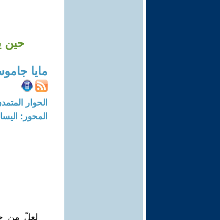
حين ي
مايا جامو
الحوار المتمدن-العدد: 2718 - 09
المحور: اليسا
لعلّ من ح