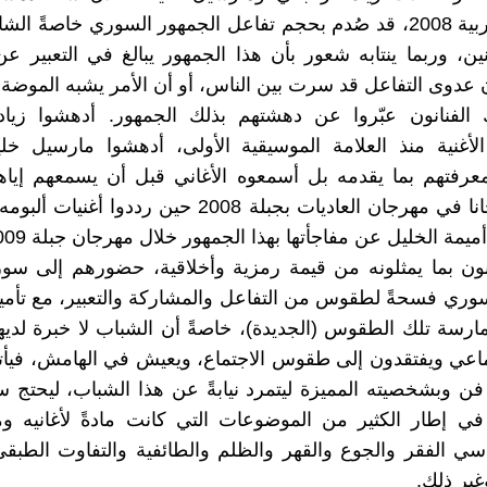
للثقافة العربية 2008، قد صُدم بحجم تفاعل الجمهور السوري خاصةً 
نين، وربما ينتابه شعور بأن هذا الجمهور يبالغ في التعبير 
ن عدوى التفاعل قد سرت بين الناس، أو أن الأمر يشبه الموضة..
 الفنانون عبّروا عن دهشتهم بذلك الجمهور. أدهشوا زياد 
لأغنية منذ العلامة الموسيقية الأولى، أدهشوا مارسيل خل
عرفتهم بما يقدمه بل أسمعوه الأغاني قبل أن يسمعهم إياه
شربل روحانا في مهرجان العاديات بجبلة 2008 حين رددوا أ
ميمة الخليل عن مفاجأتها بهذا الجمهور خلال مهرجان جبلة 2009.
انون بما يمثلونه من قيمة رمزية وأخلاقية، حضورهم إلى سو
وري فسحةً لطقوس من التفاعل والمشاركة والتعبير، مع تأم
مارسة تلك الطقوس (الجديدة)، خاصةً أن الشباب لا خبرة لدي
اعي ويفتقدون إلى طقوس الاجتماع، ويعيش في الهامش، فيأتي
ن وبشخصيته المميزة ليتمرد نيابةً عن هذا الشباب، ليحتج ساخ
، في إطار الكثير من الموضوعات التي كانت مادةً لأغانيه و
 الفقر والجوع والقهر والظلم والطائفية والتفاوت الطبقي
غير ذلك.