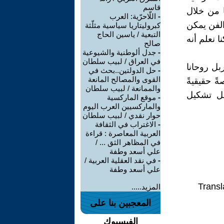
قاسم
ا من خلال
-
اللّاحرّية: العرب
الفن يمكن
كبروليتاريا سياسية مثلّثة
التبعية / ياسين الحاج
 نعلم أنه
صالح
-
جدل ألوطنية والشيوعية
في العراق / لبيب سلطان
بل روحانا
-
حل الدولتين..بحث في
القوى والمصالح المانعة
ً حقيقيةً
والممانعة / لبيب سلطان
جل تشكيل
-
موقع الماركسية
والماركسيين العرب اليوم
حوار نقدي / لبيب سلطان
-
الاغتراب في الثقافة
العربية المعاصرة : قراءة
في المظاهر الثق ... /
علي أسعد وطفة
-
في نقد العقلية العربية /
علي أسعد وطفة
Transl
المزيد.....
المعجبين بنا على
الفيسبوك