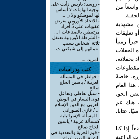
-
روسيا: باريس دأبت على
واسعاً من
توجيه اتهامات لا أساس
حفلة.
لها لموسكو ولا ن ...
-
الاتحاد الأوروبي يفرض
ن مشهدية
عقوبات على 5 أفراد
مرتبطين بالصناعات ا ...
 تعليقات
-
الشرطة الأوروبية تعتقل
اً زمنياً
ثلاثة أشخاص بسبب
انتمائهم إلى شبكتي ت ...
ه الحفلات
د بحفلاته،
المزيد.....
 مقطوعات
كتب ودراسات
ه، خاصةً
-
خواطر في المسألة
العربية / ياسين الحاج
 هذا العام
صالح
بنص الجو،
-
سبل تعاطي وتفاعل
قوى اليسار في الوطن
، هيك عم
العربي مع الدين الإسلام
... / غازي الصوراني
ّا، عتابا،
-
المسألة الإسرائيلية
كمسألة عربية / ياسين
الحاج صالح
متواضعاً إذا كنا
-
قيم الحرية والتعددية في
 الراعية
الشرق العربي / رائد