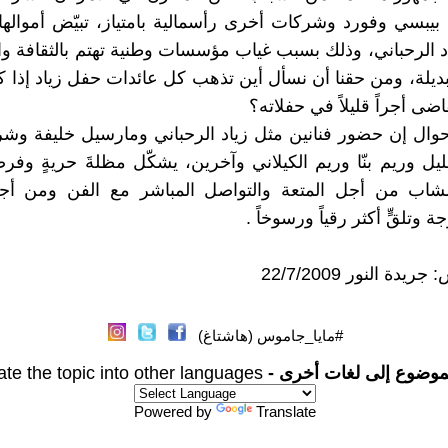
يبسي وفورد وشركات أخرى رأسمالية بامتياز، تبيّض أمواله
د الرحباني، وذلك بسبب غياب مؤسسات وطنية تهتم بالثقافة و
ديلة، ومن حقنا أن نسأل أين تذهب كل عائدات حفل زياد إذا كنا
اضى أجراً قليلاً في حفلاته؟
وال إن حضور فنانين مثل زياد الرحباني ومارسيل خليفة وشر
يل وريم بنّا وريم الكيلاني وآخرين، يشكّل مظلةَ حريةٍ وفرصة
لشاب من أجل المتعة والتواصل المباشر مع الفن ومن أ
تلقٍّ أكثر رقياً ورسوخاً .
يدة النور 22/7/2009
#مايا_جاموس (هاشتاغ)
موضوع إلى لغات أخرى -
ate the topic into other languages
Powered by
Translate