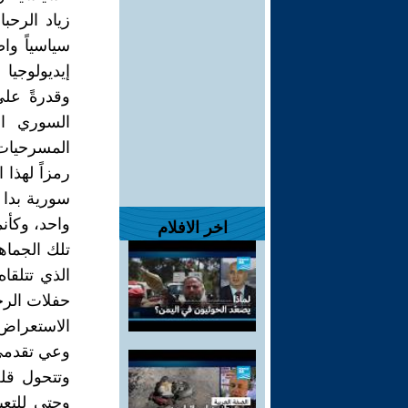
زياد الرحب
سياسياً وا
إيديولوجيا
وقدرةً عل
السوري اع
المسرحيات:
رمزاً لهذا
سورية بدا 
واحد، وكأن
اخر الافلام
تلك الجماه
الذي تتلق
حفلات الرح
الاستعراض
وعي تقدمي 
وتتحول قلع
وحتى للتعب