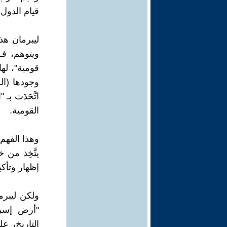
قيام الدول 
ليبرمان هذ
ويتوهم، فـ
قومية"، له
وجودها (ال
اتَّحَدَت بـ
القومية.
وهذا الفهم،
يتَّخِذ من خ
إظهار وتأك
ولكن ليبرم
"أرض إسرائ
التاريخ، عِ