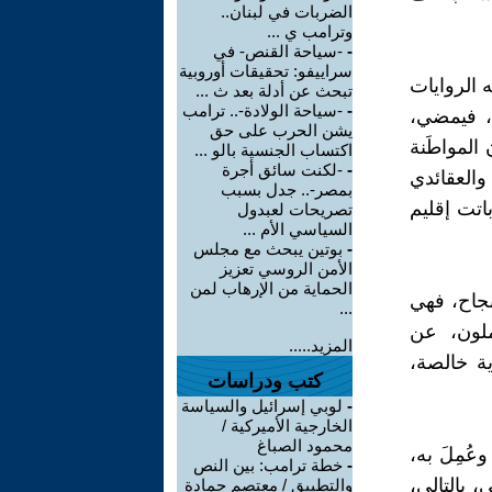
الضربات في لبنان..
وترامب ي ...
-
-سياحة القنص- في
سراييفو: تحقيقات أوروبية
ه الروايات
تبحث عن أدلة بعد ث ...
-
-سياحة الولادة-.. ترامب
ي، فيمضي،
يشن الحرب على حق
 المواطَنة
اكتساب الجنسية بالو ...
-
-لكنت سائق أجرة
والعقائدي
بمصر-.. جدل بسبب
اتت إقليم
تصريحات لعبدول
السياسي الأم ...
-
بوتين يبحث مع مجلس
الأمن الروسي تعزيز
الحماية من الإرهاب لمن
النجاح، فهي
...
ملون، عن
المزيد.....
ية خالصة،
كتب ودراسات
-
لوبي إسرائيل والسياسة
الخارجية الأميركية /
محمود الصباغ
وعُمِلَ به،
-
خطة ترامب: بين النص
 بالتالي،
والتطبيق / معتصم حمادة