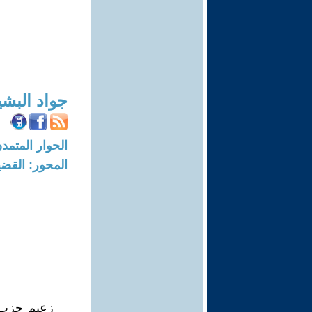
جواد البشي
الحوار المتمدن-العدد: 2560 - 09
المحور: القضي
زعيم حزب "