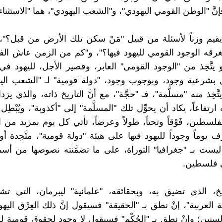
نَّ "الوطن القومي اليهودي"، و"الشعب اليهودي"، هما "الاستثناء"
 يقيم وزناً لأسئلة من قبيل "مَنْ سكن تلك الأرض من قبل؟"
رقه الوجود القومي لليهود فيها؟"، و"كم من الزمن عاش ال
و يتَّخِذ من "الوجود القومي" العابر، وقصير الأجل، لليهود 
قول بشرعية وجود، وبوجوب وجود، "دولة قومية" لـ "الشعب ال
َخِذ منه "مسلَّمة"، فـ "حجَّة"، مع أنَّ التاريخ ذاته، والذي ي
ارتفاعاً، يكاد أن يحوِّل تلك "المسلَّمة" إلى "أكذوبة"، ويُبْطِل و
ففلسطين، فَوْقاً وتحتاً، طولاً وعرضاً، تأتي كل يوم بمزيد من 
عرف يوماً وجوداً لليهود فيها على هيئة "دولة قومية"، متَّحِدة 
ا ليست بـ "جغرافيا" التوراة، على ما تضمَّنته نصوصها من أسم
 فلسطين.
يخ، الذي تضيق به، وبحقائقه، "علمانية" ليبرمان، التي تشبه
 العربية"، إنْ نطق بـ "الحقيقة" فسيقول إنَّ ذلك العِرْق اليه
لسنين؛ وإنْ نطق بـ "الحُكْم" فسيقول لا وجود لحقوق قومية 