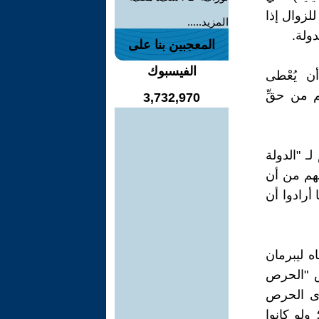
 للزوال إذا
المزيد.....
ولة.
المعجبين بنا على
الفيسبوك
ن يُعْطى
م من حقِّ
3,732,970
لـ "الدولة
 لهم من أن
 أرادوا أن
ه ليبرمان
وس "الحرص
عوى الحرص
ولو كانوا