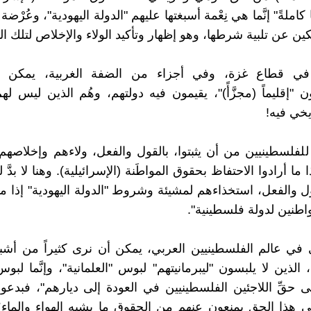
ا كاملةً" إنَّما هي نِعْمة أسبغتها عليهم "الدولة اليهودية"، وعُرْضة
ن عن تلبية شرطها، وهو إظهار وتأكيد الولاء والإخلاص لتلك الد
في قطاع غزة، وفي أجزاء من الضفة الغربية، يمكن أ
 "إقليماً (مجزَّأً)"، يقيمون فيه دولتهم، وهُم الذين ليس له
خي فيه!
َ للفلسطينيين من أن يثبتوا، بالقول والفعل، ولاءهم وإخلاصهم 
ا ما أرادوا الاحتفاظ بحقوق المواطَنة (الإسرائيلية). وهنا لا بدَّ
قول والفعل، استخذاءهم لمشيئة وشروط "الدولة اليهودية" إذا ما
اطنين لدولة فلسطينية".
 في عالم الفلسطينيين العربي، يمكن أن نرى كثيراً من أشبا
الذين لا يلبسون "ليبرمانيتهم" لبوس "العلمانية"، وإنَّما لب
ى حقِّ اللاجئين الفلسطينيين في العودة إلى ديارهم"، فبد
ى هذا الحق يمنعون عنهم من الحقوق ما يشبه الهواء والماء؛ 