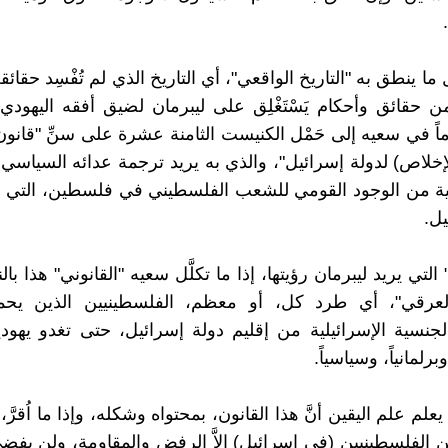
 ما ينطق به "التاريخ الواقعي"، أي التاريخ الذي لم تُفْسِد حقائق
 من حقائق وأحكام يَسْتَغْلِق على ليبرمان لضيق أفقه اليهود
دُماً في سعيه إلى حَمْل الكنيست الثامنة عشرة على سنِّ "قانون
لإخلاص) لدولة إسرائيل"، والذي به يريد ترجمة عدائه السياسي 
اقية من الوجود القومي للشعب الفلسطيني في فلسطين، التي ب
يل.
ية" التي يريد ليبرمان رؤيتها، إذا ما تكلَّل سعيه "القانوني" هذا ب
العرقي"، أي طرد كل، أو معظم، الفلسطينيين الذين يح
الجنسية الإسرائيلية من إقليم دولة إسرائيل، حتى تغدو يهود
برلمانياً، وسياسياً.
 يعلم علم اليقين أنَّ هذا القانون، بمحتواه وشكله، وإذا ما اُقرَّ، 
 الفلسطينيين (في إسرائيل) إلاَّ الرفض والمقاومة، ولن يفضي،