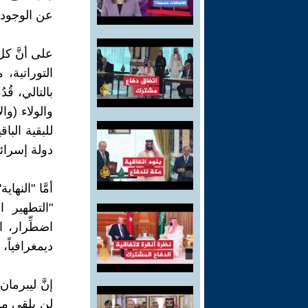
عن الوجود.
على أنَّ كل
التوراتية،
بالتالي، قُ
والولاء (وا
للبقية الب
دولة إسرائ
أمَّا "النها
"التطهير 
اضطِّرار، 
ديمغرافياً، و
إنَّ ليبرمان
لن يلقى من