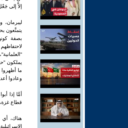
إلاَّ إلى جَ
ليبرمان، و
يتمتَّعون بح
بصفة كونها
لاحتفاظهم ب
"العلمانية
يملكون "حقو
ما أظهروا ل
وعادوا أعدا
أمَّا إذا أ
قطاع غزة، و
هناك، أي ف
الإسرائيلية