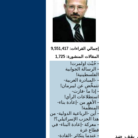
إجمالي القراءات: 9,551,417
المقالات المنشورة: 1,725
-
خُبْث اولمرت!
-
الرسالة الجوابية
الفلسطينية!
-
-المبادرة العربية-
تتمخَّض عن ليبرمان!
-
إذا ما -فازت-
استطلاعات الرأي!
-
الأهم من -إعادة بناء-
المنظَّمة!
-
أين -الرباعية الدولية- من
هذا الحزب الإسرائيلي؟!
-
معركة -إعادة البناء- في
قطاع غزة
-
عندما يتكاثر -القادة-
أي يقف ضد