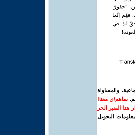
ن "حقوق
هُم إنَّما
َّ لكَ في
عودة!
Transl
اعية، والمساواة
م.
ساهم/ي معنا!
رار هذا المنبر الحر
معلومات التحويل