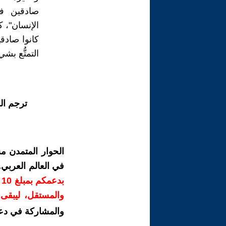
صادقين ف
الإنسان"، ك
كانوا صادق
التمتُّع بش
ترجم ال
الحوار المتمدن م
في العالم العربي
ب
والمستقل، ليبقى ص
والمشاركة في دع