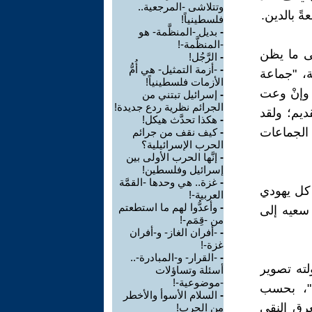
وتتلاشى -المرجعية..
ً بالدين.
فلسطينياً!
-
بديل -المنظَّمة- هو
-المنظَّمة-!
لى ما يظن
-
الرَّجُل!
-
-أزمة التمثيل- هي أُمُّ
ة، "جماعة
الأزمات فلسطينياً!
 وإنْ وعت
-
إسرائيل تبتني من
الجرائم نظرية ردع جديدة!
ديم؛ ولقد
-
هكذا تحدَّث هيكل!
ود الجماعات
-
كيف نقف من جرائم
الحرب الإسرائيلية؟
-
إنَّها الحرب الأولى بين
إسرائيل وفلسطين!
-
غزة.. هي وحدها -القمَّة
ن كل يهودي
العربية-!
-
وأعدُّوا لهم ما استطعتم
في سعيه إلى
من -قِمَم-!
-
-أفران الغاز- و-أفران
غزة-!
-
-القرار- و-المبادرة-..
لته تصوير
أسئلة وتساؤلات
-موضوعية-!
دة"، بحسب
-
السلام الأسوأ والأخطر
عرق النقي
من الحرب!