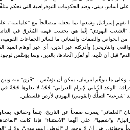
على أساس ديني، وضد الحكومات الثيوقراطية التي تحكم متلفِّعة
ا يفهم إسرائيل وشعبها بما يجعله متصالحاً مع "علمانيته"، ع
 "الشعب اليهودي" إنَّما هو، بحسب فهمه المُغْرِق في الذاتي
ا من الخواص والصفات والمعاني ما لسائر الجماعات القومية،
واقعي والتاريخي) وأدركته عبر الدين، أي عبر أوهام العهد الق
 "الدم" قبل أن تتَّحِد، أو تُعزِّز اتِّحادها، بالدين، وبما يؤسِّس لوج
 وعلى ما يتوهَّم ليبرمان، يمكن أن يؤسِّس لـ "فَرْق" بينه وبي
رافة "الوعد الرَّباني لإبرام العبراني" حُجَّةً لا تعلوها حُجَّةً 
يد "شرعية" التملُّك (القومي) اليهودي لأرض فلسطين.
ان "العلماني" يضرب صفحاً عن التاريخ، عِلماً وحقائق، بمحاو
يل"، و"شعبها"، على أنَّهما "الاستثناء" فإذا كانت "القاع
لماً وحقائق، هي أنْ لا وجود لـ "الوطن السرمدي"، ولا لـ "ال