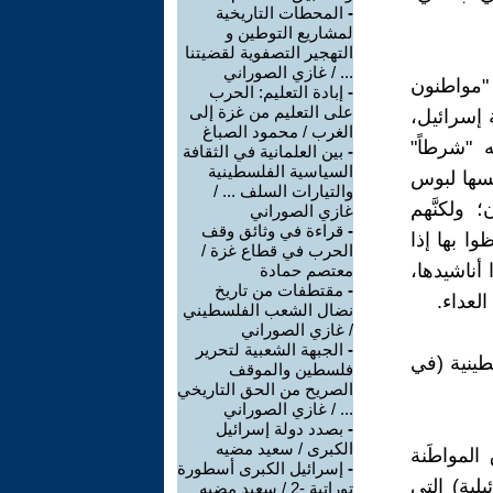
-
المحطات التاريخية
لمشاريع التوطين و
التهجير التصفوية لقضيتنا
... / غازي الصوراني
 "مواطنون
-
إبادة التعليم: الحرب
على التعليم من غزة إلى
ة إسرائيل،
الغرب / محمود الصباغ
 "شرطاً"
-
بين العلمانية في الثقافة
السياسية الفلسطينية
بسها لبوس
والتيارات السلف ... /
 ولكنَّهم
غازي الصوراني
-
قراءة في وثائق وقف
ا بها إذا
الحرب في قطاع غزة /
 أناشيدها،
معتصم حمادة
-
مقتطفات من تاريخ
لعداء.
نضال الشعب الفلسطيني
/ غازي الصوراني
-
الجبهة الشعبية لتحرير
سطينية (في
فلسطين والموقف
الصريح من الحق التاريخي
... / غازي الصوراني
-
بصدد دولة إسرائيل
الكبرى / سعيد مضيه
المواطَنة
-
إسرائيل الكبرى أسطورة
لية) التي
توراتية -2 / سعيد مضيه