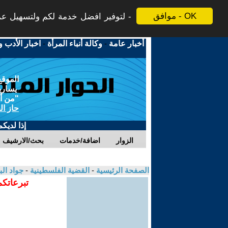
موافق - OK
لتوفير افضل خدمة لكم ولتسهيل عملي
أخبار عامة
-
وكالة أنباء المرأة
-
اخبار الأدب و
الموقع
يسارية
"من أج
حاز ال
إذا لديك
الزوار
اضافة/خدمات
بحث/الارشيف
الصفحة الرئيسية
-
القضية الفلسطينية
-
جواد ال
تبرعاتكم