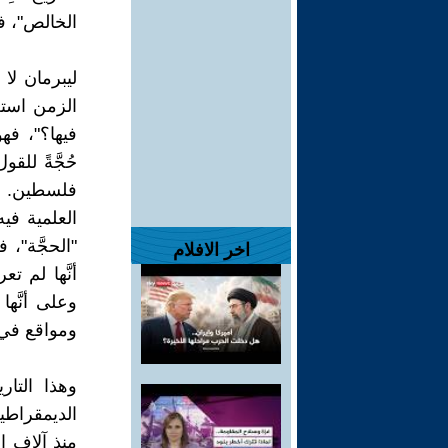
الخالص"، فإ
ليبرمان لا
الزمن استغ
فيها؟"، فه
حُجَّةً لل
فلسطين. يتّ
العلمية فيه 
"الحجَّة"، 
اخر الافلام
أنَّها لم ت
وعلى أنَّه
ومواقع في
وهذا التار
الديمقراطية
منذ آلاف ا