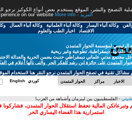
ة التصفح والنشر، الموقع يستخدم بعض أنواع الكوكيز نرجو النق
More info - المزيد
experience on our website
الفن
-
وكالة أنباء اليسار
-
وكالة أنباء العلمانية
-
وكالة أنباء العمال
-
وكا
الاقتصاد
-
اخبار الطب والعلوم
 الرئيسي لمؤسسة الحوار المتمدن
، علمانية، ديمقراطية، تطوعية وغير ربحية
ل مجتمع مدني علماني ديمقراطي حديث يضمن الحرية والعدالة الاجتم
حوار المتمدن على جائزة ابن رشد للفكر الحر والتى نالها أعلام في الفك
م مشاكل تقنية في تصفح الحوار المتمدن نرجو النقر هنا لاستخدام الموقع
كوردي
English
الاخبار
مراكز
الحوار المتمدن
بشيتي
- الفلسطينيون بين ليبرمان وأشباهه من العرب!
 وتبرعاتكن المالية تحفظ استقلال الحوار المتمدن، فشاركونا 
استمرارية هذا الفضاء اليساري الحر