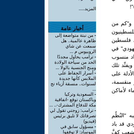
!
المزيد.....
، و"كم من
أخبار عامة
فلسطينيون
-
من نبتة متواضعة إلى
في فلسطين
ظاهرة عالمية.. هل
سمعت عن شاي
يهودي" في
الروبيوس م ...
زداد منسوب
-
ترامب يحاول مجددًا
الحد من سياحة الولادة
يفنِّد تلك
ومنح الجنسية بالولا ...
-
أسرار الحفاظ على
الأدلة على
الملابس كأنها جديدة
أو منقسمة،
لسنوات.. منسقة أزياء تج
...
اء لأماكن
-
السعودية وتركيا
وباكستان توقع -اتفاقية
مكة للدفاع المشترك-.. ...
-
ترامب: زوجتي تقول لي
 "النُظُم
تصرفاتك لا تليق برئيس
(فيديو)
ودي قد باد
-
مسؤول سابق في
لشعب كفَّ
الموساد: لا توقفوا