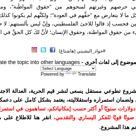
ي حرصهم وغيرتهم لمنحوهم من "حقوق المواطَنة"، وم
ل ما لا يتعارض مع "حقِّهم في العودة"؛ ولكنَّهم لم يكونوا كذلك، ف
ين فحسب إذ قالوا للاجئ الفلسطيني، وإنْ ليس بألسنتهم: لا حق
يء من حقوق المواطنة، وحقوق الإنسان؛ لأنَّ لكَ كل الحقِّ في ال
#جواد_البشيتي (هاشتاغ)
موضوع إلى لغات أخرى -
ate the topic into other languages
Powered by
Translate
شروع تطوعي مستقل يسعى لنشر قيم الحرية، العدالة الاجتم
. ولضمان استمراره واستقلاليته، يعتمد بشكل كامل على دعمك
دعمكم بمبلغ 10 دولارات سنويًا أو أكثر حسب إمكانياتكم، تساهمون في استم
وتًا قويًا للفكر اليساري والتقدمي
،
انقر هنا للاطلاع على 
م هذا المشروع
.