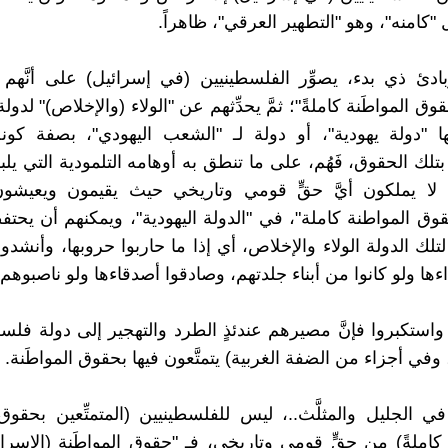
عْل "كامنه"، وهو "التطهير العرقي"، ظاهراً.
بادئ ذي بدء، يصوِّر الفلسطينيين (في إسرائيل) على أنَّهم
قوق المواطَنة كاملةً"؛ ثمَّ يحدِّثهم عن "الولاء (والإخلاص)" لدول
 "دولة يهودية"، أو دولة لـ "الشعب اليهودي"، بصفة كونه
تلك الحقوق، فَهُم، على ما تنطق به أوهامه التلمودية التي يل
"، لا يملكون أيَّ حقٍّ قومي وتاريخي حيث يقيمون ويعيشون؛
ق المواطنة كاملة"، في "الدولة اليهودية"، ويمكنهم أن يحتفظو
تلك الدولة الولاء والإخلاص، أي إذا ما حاربوا حروبها، وأنشدوا
ءها ولو كانوا من أبناء جلدتهم، وصادقوا أصدقاءها ولو ناصبوهم ا
بوا واستكبروا فإنَّ مصيرهم عندئذٍ الطرد والتهجير إلى دولة فل
في أجزاء من الضفة الغربية) يتمتَّعون فيها بحقوق المواطَنة.
ي الجليل والمثلَّث..، ليس للفلسطينيين (المتمتِّعين بحقوق 
 كاملةً) من حقٍّ قومي وتاريخي، فـ "حقوق المواطَنة (الإسرائي