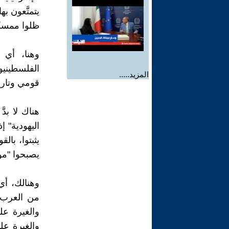
يتمتَّعون به
ظلوا ممسكي
وهنا، أي 
الفلسطينيون
المزيد.....
قومي وتاري
هناك لا بدّ
اليهودية" إذ
يثبتوا، بال
يصبحوا "مو
وهنالك، أي
من العرب، 
والغيرة عل
والغيرة عل