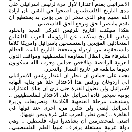
الاسرائيلي يقدم اعتذارا لاول مرة لرئيس اسرائيلي على
مدى التاريخ الفلسطينيون اصبحوا في اليقين بان ارادة
الله معهم وهو الذي سخر ان من يؤمن به يستطيع ان
يقدم ماينصر الحق ويرجع الحق الفلسطيني .
هكذا سيكتب التاريخ للرئيس التركي المجد والخلود
ونفس التاريخ سيكتب عن الرؤوساء العرب الفاشلين
المتخاذلين المؤيدين والمتمسحين باسرائيل وامريكا كلاماً
مايستحقونه من ازدراء وسيحفظ التاريخ اناسه العظام
الشرفاء مثل ابطال المقاومة الفلسطينية ومواقف الدول
العربية الرافضة وبالاخص حماس وحزب الله سيكونون
نجوماً ساطعة في تاريخ النضال والتحرر.
يجب على حماس ان تنظر ان اعتذار رئيس الاسرائيلي
الى اردوغان ورفض هذا الاعتذار علناً هو بداية النهاية
لاسرائيل ولن تطول الفترة حتى نرى ان هناك اعتذارات
يومية سيجبر قادة اسرائيل على الاعتذار للفلسطينيين ..
وستذهب مرحلة العنجهية الكاذبة!! وتصريحات وزيرة
اسرائيل ليفني ولن تتكرر مرة اخرى عند قولها في
القاهرة .. (نحن نعلن الحرب على غزة ونحن ننهيها).
اتمنى للمخضرمين ان يشاهدوا دولة فلسطين .. وهي
دولة عربية مستقلة يرفرف عليها العلم الفلسطيني..