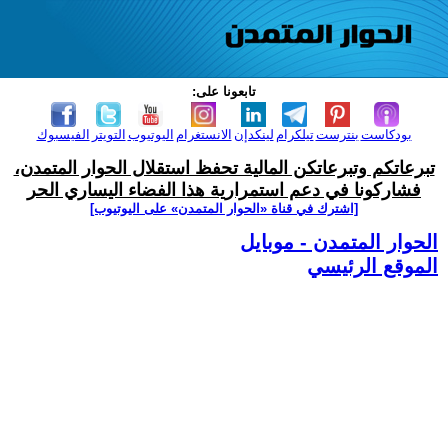
تابعونا على:
بودكاست
بنترست
تيلكرام
لينكدإن
الانستغرام
اليوتيوب
التويتر
الفيسبوك
تبرعاتكم وتبرعاتكن المالية تحفظ استقلال الحوار المتمدن،
فشاركونا في دعم استمرارية هذا الفضاء اليساري الحر
[اشترك في قناة ‫«الحوار المتمدن» على اليوتيوب]
الحوار المتمدن - موبايل
الموقع الرئيسي