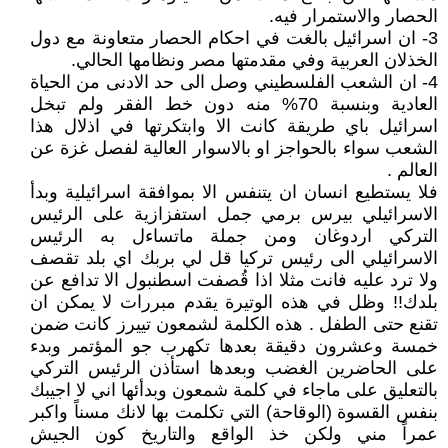
الحصار والاستمرار فيه.
3- ان اسرائيل بالغت في احكام الحصار متعاونة مع دول
الخذلان العربية وفي مقدمتها مصر ونظامها الحالي.
4- ان الشعب الفلسطيني وصل الى حد الادنى من الحياة
العادية وبنسبة 70% منه دون خط الفقر ولم تبخل
اسرائيل باي طريقة كانت الا وابتكرتها في اذلال هذا
الشعب سواء بالحواجز او بالاسوار العالية لفصل غزة عن
العالم .
فلا يستطيع انسان ان يتنفس الا بموافقة اسرائيلية وبدأ
الاسرائيلي بيرس برمي جمل استفزازية على الرئيس
التركي اردوغان ومن جملة ماتساءل به الرئيس
الاسرائيلي الى رئيس تركيا قل لي بربك اي بلد تقصف
ولا ترد عليه فانت مثلا اذا قُصفت اسطنبول الا تدافع عن
بلدك!! وظل في هذه الوتيرة يقدم مبررات لا يمكن ان
تقنع حتى الطفل . هذه الكلمة لشمعون تييرز كانت ضمن
خمسة وعشرون دقيقة بعدها تكهرب جو المؤتمر وبدء
على الحاضرين الغضب وبعدها استأذن الرئيس التركي
بالتعليق على ماجاء في كلمة شمعون وبدأئها اني لا اجيبك
بنفس القسوة (الوقاحة) التي تكلمت بها لانك مسناً واكبر
عمراً مني ولكن خذ الواقع والتاريخ كون الجيش