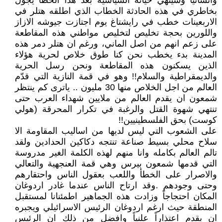
وانسانياً وسينهي حياته السياسية بعد هذا الخطأ يجول
بخاطري في هذه الحادثة الخطاب الذي اطلقه هتلر في
الاربعينات خطب في رايشتاغ يوم اجتازت جيوشه الازاز
واللورين بحجة تخليص لتخليص مواطني هذه المقاطعة
على زعم انهم من اصل الماني، ورغم ان هتلر دمر هذه
المدينة بدء يخطب نحن كنا طوق خلاص لحرية هؤلاء
الذين يسكنون هذه المقاطعة ونحن رسل الحرية
والديمقراطية والسلام!! وهو في قمة النازية التي قدّم
العالم من اجل الخلاص منها 30 مليون .. ياترى كم ينتظر
شمعون ان يقدم العالم من ملايين شهداء العرب حتى
تنتهي شهوة القتل والرغبة في تكرار المحرقة (هولي
كوست) بحق الفلسطينيين!!
على الشعوب التي ليس لديها من اساليب المقاومة الا
سلاح محلي بسيط صناعة تنتجه دكاكين الحدادين ولقد
تالم العالم بكامله وانا منهم لهذه الكلمة الغير مدروسة
التي قدمها شمعون بيرس وهي قمة العنجهية والتعالي
والاصرار على الخطأ واللعب بعقول الناس واحتقارهم
وحتى وجودهم .وقد ارتاح الناس عندما غادر اردوغان
المكان احتجاجاً وزادت هذه الجماهير اطمئنانا لمستقبل
المنطقة حيث ارغم اردوغان الرئيس الاسرائيلي ويجبره
ان يقدم اعتذاراً علنياً وافضل من ذلك ان الرئيس