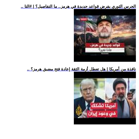
.. الحرس الثوري يفرض قواعد جديدة في هرمز.. ما التفاصيل؟ | #التا
.. نافذة من أمريكا | هل تعطل أزمة الثقة إعادة فتح مضيق هرمز؟