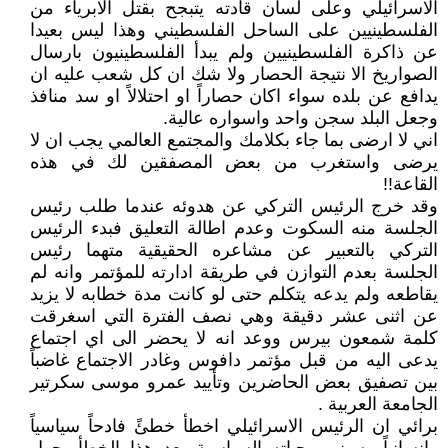
الاسرائيلي وعلى لسان قادته يتبجح بقتل الابرياء من
الفلسطينيين على الساحل الفلسطيني وهذا ليس بعيدا
عن ذاكرة الفلسطينيين ولم يبدأ الفلسطينيون بارسال
الصواريخ الا نتيجة الحصار ولا شك ان كل شعب عليه ان
يدافع عن بلده سواء اكان حصاراً او احتلالاً او سد منافذ
وجعل البلد سجن واحد واسواره عالية.
اني لا ارضى بما جاء بكلامك والمجتمع العالمي يجب ان لا
يرضى واستغرب من بعض المصفقين لك في هذه
القاعة!!
وقد خرج الرئيس التركي عن هدوئه عندما طلب رئيس
الجلسة منه السكوت وعدم اطالة التعليق فبدء الرئيس
التركي بالتعبير عن مشاعره الحقيقية متهما رئيس
الجلسة بعدم التوازن في طريقة ادارته للمؤتمر وانه لم
يقاطعه ولم يدعه يتكلم حتى لو كانت مدة خطابه لا يزيد
عن اثنى عشر دقيقة وهي نصف الفترة التي اسغرقت
كلمة شمعون بيرس ووعد انه لا يحضر الى اي اجتماع
يدعى اليه من قبل مؤتمر دافوس وغادر الاجتماع غاضباً
بين تصفيق بعض الحاضرين وتأييد عمرو موسى سكرتير
الجامعة العربية .
برائي ان الرئيس الاسرائيلي اخطأ خطئً فادحاً سياسياً