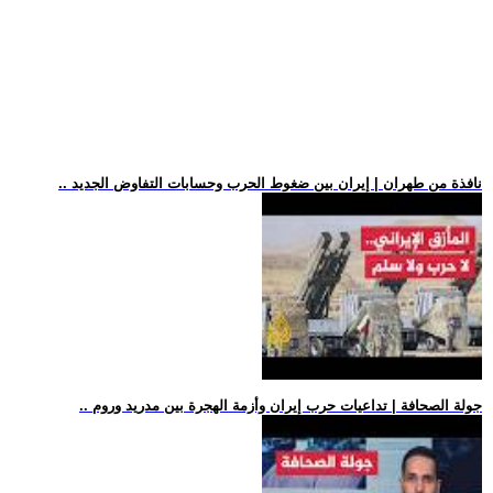
.. نافذة من طهران | إيران بين ضغوط الحرب وحسابات التفاوض الجديد
.. جولة الصحافة | تداعيات حرب إيران وأزمة الهجرة بين مدريد وروم