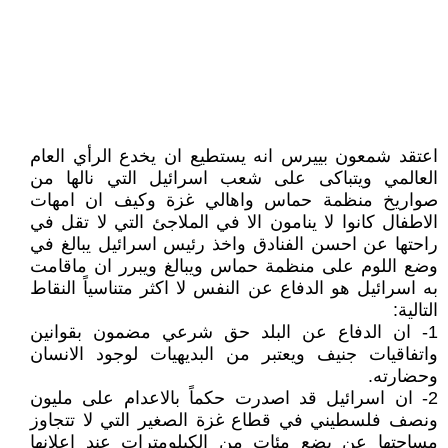
اعتقد شمعون بييرس انه يستطيع ان يخدع الرأي العام
العالمي ويتباكى على شعب اسرائيل التي نالها من
صواريخ منظمة حماس واهالي غزة وكيف ان امهات
الاطفال كانوا لا ينامون الا في الملاجئ التي لا تقل في
راحتها عن احسن الفنادق واخذ رئيس اسرائيل يبالغ في
وضع اللوم على منظمة حماس ويبالغ ويبرر ان ماقامت
به اسرائيل هو الدفاع عن النفس لا اكثر متناسياً النقاط
التالية:
1- ان الدفاع عن البلد حق شرعي مضمون بقوانين
واتفاقيات جنيف ويعتبر من البديهيات لوجود الانسان
وحضارته.
2- ان اسرائيل قد اصدرت حكماً بالاعدام على مليون
ونصف فلسطيني في قطاع غزة الصغير التي لا تتجاوز
مساحتها عن بضع مئات من الكيلومترات عند اعلانها