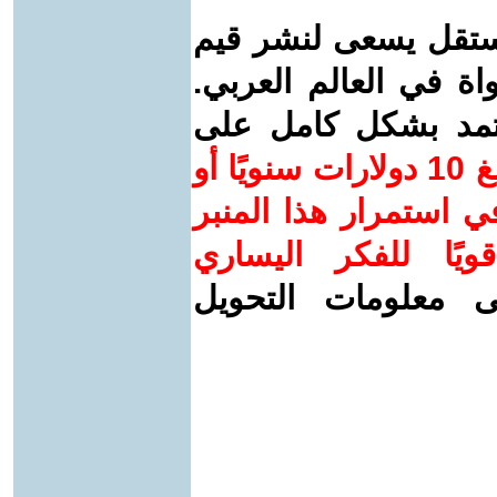
ستقل يسعى لنشر قيم
واة في العالم العربي.
عتمد بشكل كامل على
ساهم/ي معنا! بدعمكم بمبلغ 10 دولارات سنويًا أو
 استمرار هذا المنبر
ويًا للفكر اليساري
ى معلومات التحويل