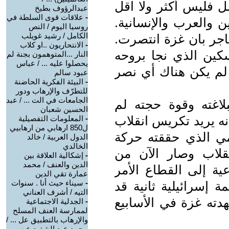
 فليس أكثر ولا اقل
عبدالرؤوف بطيخ
-
علاقات قوى السلطة في
 والعرب والإنسانية.
روسيا اليوم / النص
الكامل / رشيد غويلب
اجر بان غزة انتصرت.
-
الانتحاريون ..او كلاب
سكين الذي نجا بروحه
النار ...المتوهمون بجنة لم
يحصلوا عليه ... / عباس
د لم يكن هناك أي نصر
عبود سالم
-
البيئة الفكرية الحاضنة
للتطرّف والإرهاب ودور
الجامعات في الت ... / عبد
اغته وقوة حجته لم
الحسين شعبان
ه يريد تكريس انقلاب
-
المعلومات التفصيلية
ل850 ارهابي من ارهابيي
مي الذي حققته حركة
الدول العربية / خالد
الخالدي
لاب وصار الآن من
-
إشكالية العلاقة بين
الدين والعنف / محمد
ية إلى القطاع الأمر
عمارة تقي الدين
-
سيناء حيث أنا . سنوات
سرائيلية ثانية قد
التيه / أشرف العناني
دته غزة في الأسابيع
-
الجدلية الاجتماعية
لممارسة العنف المسلح
والإرهاب بالتطبيق عل ... /
محمد عبد الشفيع عيسى