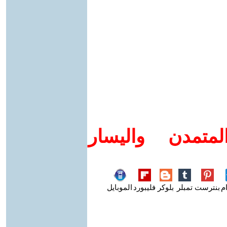
متمدن واليسار
م
بنترست
تمبلر
بلوكر
فليبورد
الموبايل