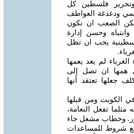
 وتحرير فلسطين كل
مي ودغدغة العواطف
 لكن الصعب ان نكون
 وانتباه وحسن إدارة
فلسطينية يجب ان تظل
رباء.
لغرباء لم يعد يعمها
 همها ان تصل إلى
لف جعلها تعتقد أنها
في الكويت ومن قبلها
مثلما تفعل النعامة،
هور. وخطاب مشعل جاء
ضع شروط للمساعدات