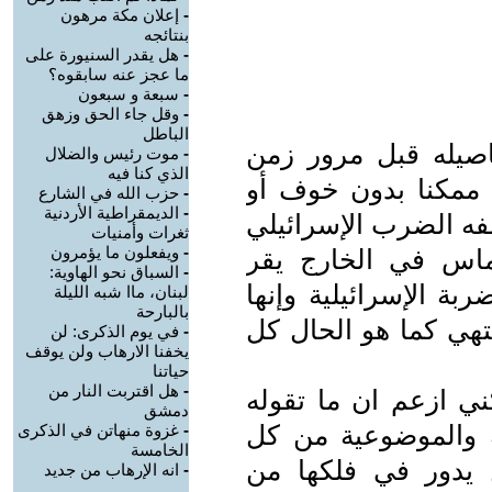
-
إعلان مكة مرهون
بنتائجه
-
هل يقدر السنيورة على
ما عجز عنه سابقوه؟
-
سبعة و سبعون
-
وقل جاء الحق وزهق
الباطل
صيله قبل مرور زمن
-
موت رئيس والضلال
الذي كنا فيه
ممكنا بدون خوف أو
-
حزب الله في الشارع
-
الديمقراطية الأردنية
لفه الضرب الإسرائيلي
ثغرات وأمنيات
-
ويفعلون ما يؤمرون
اس في الخارج يقر
-
السباق نحو الهاوية:
ة الإسرائيلية وإنها
لبنان، ماا شبه الليلة
بالبارحة
نتهي كما هو الحال كل
-
في يوم الذكرى: لن
يخفنا الارهاب ولن يوقف
حياتنا
-
هل اقتربت النار من
ني ازعم ان ما تقوله
دمشق
قة والموضوعية من كل
-
غزوة منهاتن في الذكرى
الخامسة
 يدور في فلكها من
-
انه الإرهاب من جديد