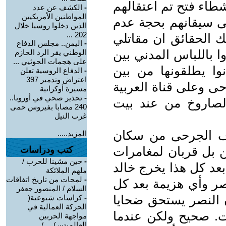
شطاء فتح تم اعتقالهم
-
الكشف عن عدد
المواطنين الأمريكيين
ى سيقانهم بحجة عدم
الذين دخلوا روسيا خلال
202 ...
لك الحقائق ان مقاتلي
-
اليمن.. مجلس الدفاع
ا باللباس المدني بين
الوطني يقر الرد الحازم
على هجمات الحوثيي ...
نوا يطلقونها من بين
-
الدفاع الروسية تعلن
اعتراض وتدمير 397
حى وعلى قناة العربية
مسيرة أوكرانية
-
تحذير صحي في أوروبا..
الصاروخ من عند بيت
240 مصابا بفيروس حمى
غرب النيل
لاف الجرحى من سكان
المزيد.....
 بل قربان لمغامرات
كتب ودراسات
-
حين مشينا للحرب /
د كل هذا يخرج خالد
ملهم الملائكة
-
لمحات من تاريخ اتفاقات
صر وأي هزيمة بعد كل
السلام / المنصور جعفر
 النصر يستحق ضحايا
-
كراسات شيوعية(
الحركة العمالية في
. صحيح ولكن عندما
مواجهة الحربين
العالميتين) ... /