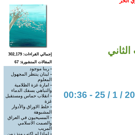
ي الحر
الثاني
إجمالي القراءات: 302,179
المقالات المنشورة: 67
-
ربنا موجود
-
لبنان ينتظر المجهول
المعلوم
-
امارة غزة الظلامية
والتباهي بسفك الدماء
-
انقلاب حماس ومستقبل
غزة
-
خلط الاوراق والأدوار
المشبوهة
-
المسيحيون في العراق
والصمت الاسلامي
المريب
-
لماذا لم اكتب منذ زمن