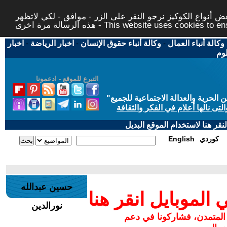
 أنواع الكوكيز نرجو النقر على الزر - موافق - لكي لاتظهر
This website uses cookies to ensure you ge
وكالة أنباء العمال
-
وكالة أنباء حقوق الإنسان
-
اخبار الرياضة
-
اخبار
لوم
التبرع للموقع - ادعمونا
حرية والعدالة الاجتماعية للجميع
"
تى نالها أعلام في الفكر والثقافة
قر هنا لاستخدام الموقع البديل
كوردي
English
حسين عبدالله
لموبايل انقر هنا
نورالدين
 المتمدن، فشاركونا في دعم