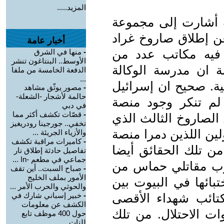
المزيد.....
 أشارت إلى مجموعة
 إطلاق صاروخ غراد
أخبار عامة
فيه مكاتب عدد من
-
منها في الشرق
الأوسط.. البنتاغون تنشر
ة ان مدرسة الوكالة
الدفعة الخامسة من ملفا
...
ية. صحيح ان إسرائيل
-
مصور يوثّق مشاهد
حالمة لأشجار -الشعلة-
م تنكر وجود منصة
في دبي
-
قصّات تكشف أكثر مما
 الصاروخ الثالث الذي
تخفي.. جورجينا رودريغيز
ين اللذين دمرا منصة
والأزياء الجريئة ...
-
كاميرات مراقبة تكشف
 تلك الحقائق أيضا
تفاصيل حادثة إطلاق نار
جماعي في مطعم -In ...
هروب مقاتلي حماس من
-
صباح السبت.. أين تقف
الأمور بملف الخليج
بائها في البيوت بين
والحوثي والحرب الأمر ...
كتائب شهداء الأقصى
-
خبير إسباني شارك في
الكشف عن معلومات
ات الاحتلال. من تلك
حول 400 موظف تابع
للنات ...