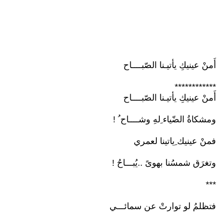
أَمنْ عينيكِ يأتيـنا الصّبــــاح
************
أَمنْ عينيكِ يأتيـنا الصّبــــاح
ومشكاةُ الضّياء ِلهِ وشــــاح ُ !
فمنْ عينيك ِياتينا لعمري
وتغرَق شمسُنا بهوىً ..يُبـــاحُ !
***
فتظلمُ لو توارتْ عن سمائـــي