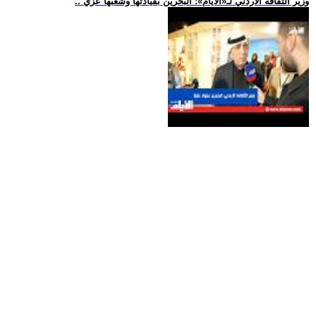
.. وزير الثقافة الأردني لـ«الأيام»: البحرين بقيادتها وشعبها عزي