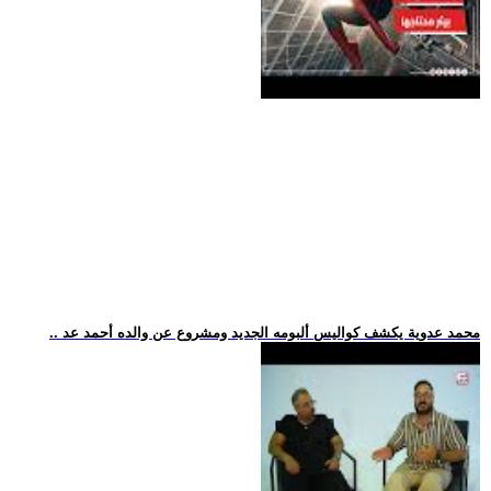
.. محمد عدوية يكشف كواليس ألبومه الجديد ومشروع عن والده أحمد عد