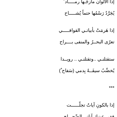
إذا الألوان مازجَـها رمـــــاد ٌ
يُجَرَّدُ رَسْمُها حتماً يُشـــــاح
إذا هَرمَتْ بأبياتـي القوافـــــي
تعرّى البحــرُ والمنفى بــــراح
ستقتلنـي ..وتقتلنـي .. رويــدا
يُخضِّبُ سيفَــهُ بِدمي (سَفاح ُ)
***
إذا بالكونِ آياتٌ تجلّــــــت
ففي عينيك ِآياتي الصِّحـــاح