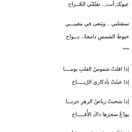
عيونُك ِأنت ِ.. تقتُلنُي الجّــراح
ستقتلني .. ويَنعى في مغيبـــي
خيوطَ الشمسِ دامعةً.. نـــواح
***
إذا افلتْ شموسُ القلبِ يومــــا
إذا عبثَتْ بأذكاري الرّيـــــاح
إذا شحبتْ رياضُ الزهرِ حزنـــا
يودّعُ سحرَها ذاكَ الأُقـــــاح