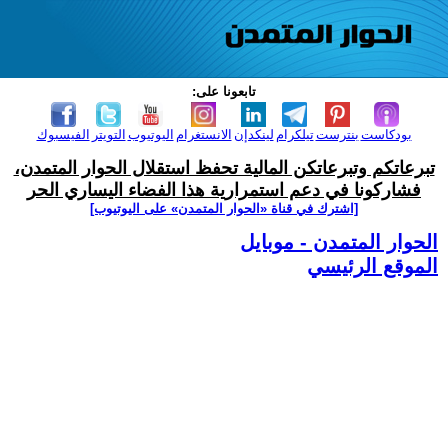
تابعونا على:
بودكاست
بنترست
تيلكرام
لينكدإن
الانستغرام
اليوتيوب
التويتر
الفيسبوك
تبرعاتكم وتبرعاتكن المالية تحفظ استقلال الحوار المتمدن،
فشاركونا في دعم استمرارية هذا الفضاء اليساري الحر
[اشترك في قناة ‫«الحوار المتمدن» على اليوتيوب]
الحوار المتمدن - موبايل
الموقع الرئيسي