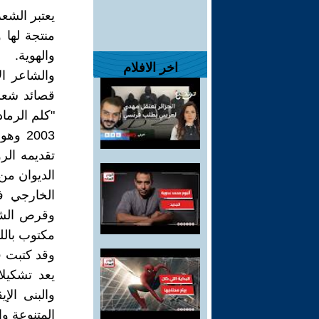
يعتبر الشعر
منتجة لها 
والهوية.
اخر الافلام
والشاعر ال
قصائد شعري
"كلم الرماد
2003 
تقديمه الر
الخارجي 
وقرص الشمس
مكتوب باللو
وقد كتبت ق
يعد تشكيلا
والبنى الإي
المتنوعة وا