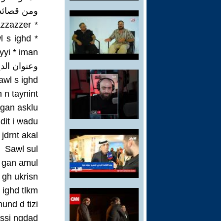
ومن قصائد 
azzazzer *
l s ighd *
yyi * iman
وعنوان الديوان
awl s ighd
n n taynint
 gan asklu
dit i wadu
 jdrnt akal
Sawl sul
 gan amul
gh ukrisn
l ighd tlkm
und d tizi
fssi ngdad