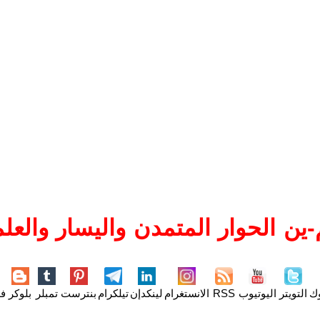
ين الحوار المتمدن واليسار والعلم
وك
التويتر
اليوتيوب
RSS
الانستغرام
لينكدإن
تيلكرام
بنترست
تمبلر
بلوكر
فل