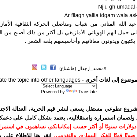
Njlu gh umadal 
Ar fllagh yallia idgam wala a
بد الله المناني من شباب ومناضلي الحركة الثقافية الأمازي
لى حمل الهم الهوياتي الأمازيغي بل أكثر من ذلك أصبح من الثل
 يكتبون ويدونون معاناتهم وأحاسيسهم بلغة الشعر .
#محمد_ارجدال (هاشتاغ)
موضوع إلى لغات أخرى -
ate the topic into other languages
Powered by
Translate
شروع تطوعي مستقل يسعى لنشر قيم الحرية، العدالة الاجتم
. ولضمان استمراره واستقلاليته، يعتمد بشكل كامل على دعمك
دعمكم بمبلغ 10 دولارات سنويًا أو أكثر حسب إمكانياتكم، تساهمون في استم
وتًا قويًا للفكر اليساري والتقدمي
،
انقر هنا للاطلاع على 