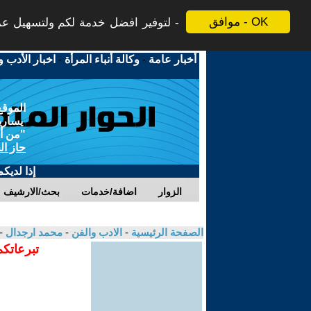
موافق - OK
لتوفير افضل خدمة لكم ولتسهيل عملي
أخبار عامة
-
وكالة أنباء المرأة
-
اخبار الأدب و
الموقع
يسارية
"من أج
حاز ال
إذا لديك
الزوار
اضافة/خدمات
بحث/الارشيف
الصفحة الرئيسية
-
الادب والفن
-
محمد ارجدال
-
تبرعاتكم