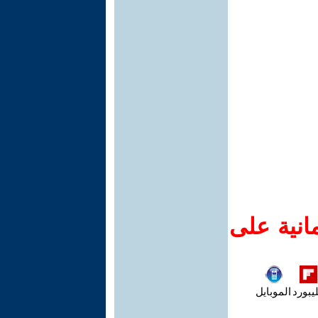
انية على
يبورد
الموبايل