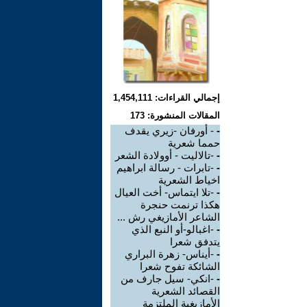
إجمالي القراءات: 1,454,111
المقالات المنشورة: 173
-
- أورفان -زيري يقدف
حمما شعرية
-
-تالاليت - أوولادة الشعر
-
-تابرات - رسالة ابراهيم
اخياط الشعرية
-
-تلا ايتماس- أخت العيال
هكذا ترنمت حنجرة
الشاعر الأمازيغي رش ...
-
-اغبالو-أو النبع الذي
يتدفق شعرا
-
-أيناس- زهرة البراري
الشائكة تفوح شعرا
-
-انكي- سيل جارف من
القصائد الشعرية
الأمازيغية الملتزمة