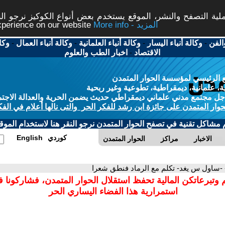
ة التصفح والنشر، الموقع يستخدم بعض أنواع الكوكيز نرجو النق
More info - المزيد
experience on our website
الفن
-
وكالة أنباء اليسار
-
وكالة أنباء العلمانية
-
وكالة أنباء العمال
-
وكا
الاقتصاد
-
اخبار الطب والعلوم
 الرئيسي لمؤسسة الحوار المتمدن
، علمانية، ديمقراطية، تطوعية وغير ربحية
ل مجتمع مدني علماني ديمقراطي حديث يضمن الحرية والعدالة الاجتم
حوار المتمدن على جائزة ابن رشد للفكر الحر والتى نالها أعلام في الفك
م مشاكل تقنية في تصفح الحوار المتمدن نرجو النقر هنا لاستخدام الموقع
كوردي
English
الاخبار
مراكز
الحوار المتمدن
 -ساول س يغد- تكلم مع الرماد فنطق شعرا
 وتبرعاتكن المالية تحفظ استقلال الحوار المتمدن، فشاركونا 
استمرارية هذا الفضاء اليساري الحر