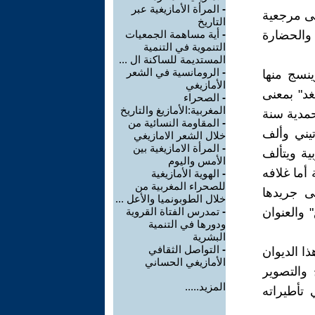
-
المرأة الأمازيغية عبر
لى مرجعية
التاريخ
 والحضارة
-
أية مساهمة الجمعيات
التنموية في التنمية
المستديمة للساكنة ال ...
-
الرومانسية في الشعر
ينسج منها
الأمازيغي
غد" بمعنى
-
الصحراء
المغربية:الأمازيغ والتاريخ
حمدية سنة
-
المقاومة النسائية من
تيني وألف
خلال الشعر الامازيغي
-
المرأة الامازيغية بين
ية ويتألف
الأمس واليوم
صيدة شعرية أما غلافه
-
الهوية الأمازيغية
للصحراء المغربية من
 جريدها
خلال الطوبونميا والأعل ...
 والعنوان
-
تمدرس الفتاة القروية
ودورها في التنمية
البشرية
-
التواصل الثقافي
ا الديوان
الأمازيغي الحساني
 والتصوير
المزيد.....
 تأطيراته