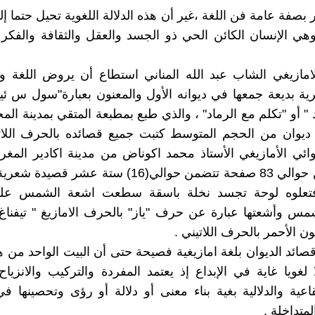
 بصفة عامة فن اللغة ،غير أن هذه الدلالة اللغوية تحيل حتما إ
وهي الإنسان الكائن الحي ذو الجسد والعقل والثقافة والفكر
امازيغي الشاب عبد الله المناني استطاع أن يروض اللغة و
ة بديعة جمعها في ديوانه الأول والمعنون بعبارة"سول س ئي
 " أو "تكلم مع الرماد" ، والذي طبع بمطبعة المتقي بمدينة الم
وهو ديوان من الحجم المتوسط كتبت جميع قصائده بالحرف اللا
وائي الأمازيغي الأستاذ محمد اكوناض من مدينة اكادير المغرب
الديوان من حوالي 83 صفحة تتضمن حوالي(16) ستة عشر ق
فتعلوه لوحة تجسد نخلة باسقة سطعت اشعة الشمس على
 وأشعتها عبارة عن حرف "ياز" بالحرف الامازيغ " تيفناغ"
ن الأحمر بالحرف اللاتيني .
صائد الديوان بلغة امازيغية فصيحة حتى أن البيت الواحد من هذ
 لغويا غاية في الإبداع إذ يعتمد المفردة والتركيب والانزياح
قاعية والدلالية بغية بناء معنى أو دلالة أو رؤى وتحصينها في
لمتداخلة .