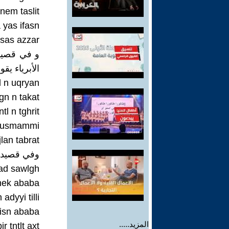
nnem taslit
 yas ifasn
usas azzar
الأبرياء يقو
l n uqryan
gn n takat
tl n tghrit
n usmammi
jlan tabrat
وفي قصيدة "ا
ad sawlgh
 nek ababa
h adyyi tilli
gisn ababa
المزيد.....
r tntlt axt