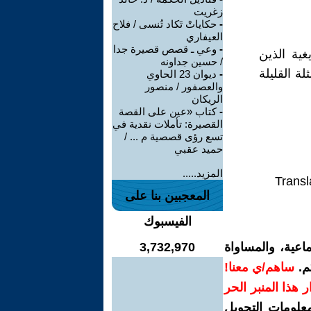
زغريت
-
حكاياتْ تَكاد تُنسى / فلاح
العيفاري
-
وعي ـ قصص قصيرة جدا
غية الذين
/ حسين جداونه
ة القليلة
-
ديوان 23 الحاوي
والعصفور / منصور
الريكان
-
كتاب «عين على القصة
القصيرة: تأملات نقدية في
تسع رؤى قصصية م ... /
حميد عقبي
المزيد.....
Transl
المعجبين بنا على
الفيسبوك
اعية، والمساواة
3,732,970
م.
ساهم/ي معنا!
رار هذا المنبر الحر
معلومات التحويل