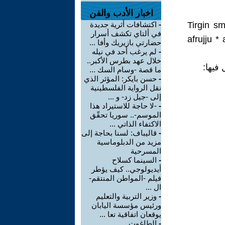
اخبار الأدب والفن
Tirgin s
-
اكتشافات أثرية جديدة
في ألتاي تكشف أسرار
afrujju *
حضارتي بازيريك وأفا ...
-
لم يرغب أحد في نيله
خلال عهد بطرس الأكبر..
ما قصة -وسام السك ...
-
حسن بايكر: المؤثر الذي
نقل الرواية الفلسطينية
إلى -جيل زد- و ...
-
-لا حاجة للاستيراد هذا
الموسم-.. سوريا تحقّق
الاكتفاء الذاتي ...
-
قاليباف: لسنا بحاجة إلى
مزيد من الدبلوماسية
المسرحية
-
السينما كسلاح
أيديولوجي.. كيف يؤطر
فيلم -المواطن المنتقم-
ال ...
-
وزير التربية والتعليم
ورئيس مؤسسة اليابان
يوقعان اتفاقية تعا ...
-
الطاغوت