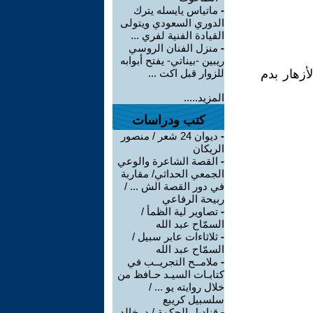
-
ماتياس يايسله يترك
الدوري السعودي ويتولى
القيادة الفنية لفري ...
-
منزل الفنان الروسي
ريبين -بيناتي- يفتح أبوابه
وي الأزهار بدم
للزوار قبل اكت ...
المزيد.....
كتب ودراسات
-
ديوان 24 شعر / منصور
الريكان
-
القصة الشاعرة والوعي
الجمعي الحداثي/ مقاربة
في دور القصة الش ... /
ربيحة الرفاعي
-
تصاوير لية الظمأ /
السمّاح عبد الله
-
ثلاثاءات عابر سبيل /
السمّاح عبد الله
-
ملامــح التجريــب في
كتابـات السيـد حـافظ من
خلال روايته يو ... /
سلسبيل كريبع
-
قناديل الحكمة / د. خالد