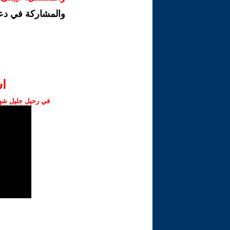
والمشاركة في دع
ا‫
في رحيل جليل شهبا