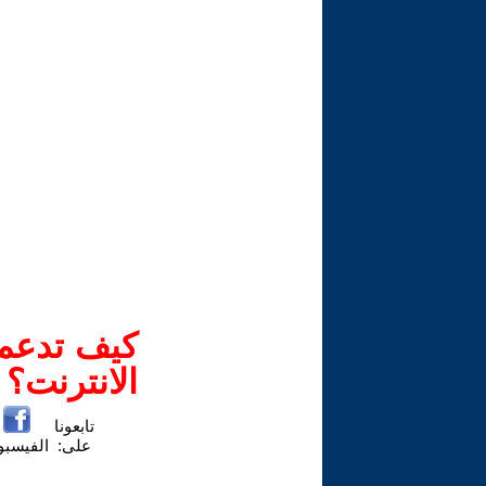
كيف تدعم-
الانترنت؟
تابعونا
على:
الفيسب