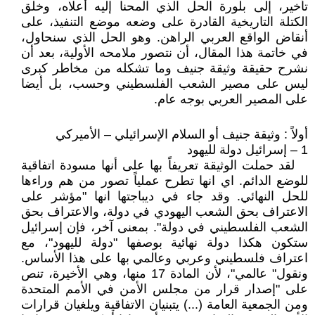
تأخير، إلى بلورة الحل الذي المحنا إليه أعلاه، وخلق
الكتلة التاريخية القادرة على وضعه موضع التنفيذ، على
أنقاض الواقع العربي الراهن. وهو الحل الذي سنحاول،
في خاتمة هذا المقال، أن نتصور ملامحه الأولية، بعد أن
نشرح حقيقة وثيقة جنيف وما تشكله من مخاطر كبرى
ليس على مصير الشعب الفلسطيني وحسب، بل أيضا
على المصير العربي بوجه عام.
أولاً : وثيقة جنيف أو السلام الإسرائيلي – الأميركي
1 – إسرائيل دولة لليهود
لقد حملت الوثيقة تعريفاً بها على أنها مسودة اتفاقية
للوضع الدائم. اي انها تطرح عملياً تصور من هم وراءها
للحل النهائي. وقد جاء في ديباجتها انها "مؤشر على
الاعتراف بحق الشعب اليهودي في دولة، والاعتراف بحق
الشعب الفلسطيني في دولة". بمعنى آخر، فإن إسرائيل
ستكون هكذا دولة نهائية بوصفها "دولة لليهود"، مع
اعتراف فلسطيني وعربي وعالمي بها على هذا الأساس.
ونقول" عالمي"، لأن المادة 17 منها، وهي الأخيرة، تنص
على "إصدار قرار من مجلس الأمن في الأمم المتحدة
ومن الجمعية العامة (...) يتبنيان الاتفاقية ويلغيان قرارات