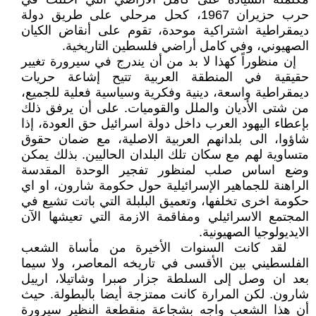
حرب حزيران 1967، كحل مرحلي على طريق دولة
ديمقراطية اشتراكية موحدة، تقوم على أنقاض الكيان
الصهيوني، وفي كامل أراضي فلسطين التاريخية.
إن منظوراً كهذا لا بد من أن يندرج في سيرورة تغيير
حقيقية في المنطقة العربية تتيح إشاعة حريات
ديمقراطية واسعة، دينية وفكرية وسياسية فعلية للجميع،
من شتى الأديان والملل والقوميات. على أن يرفق ذلك
بإعطاء اليهود العرب داخل دولة اسرائيل حق العودة، إذا
شاؤوا، الى بلدانهم العربية الاصلية، مع ضمان حقوق
متساوية لهم مع سكان تلك البلدان الحاليين. بذلك يمكن
وضع اساس صلب لمنظور تفجير الوحدة المقدسة
الراهنة للجماهير الإسرائيلية حول حكومة شارون، او اي
حكومة اخرى تخلفها، وتعميق البلبلة التي باتت تشيع في
المجتمع الاسرائيلي ومفاقمة الازمة التي تعيشها الآن
الايديولوجيا الصهيونية.
لقد كانت السنوات الأخيرة من مأساة الشعب
الفلسطيني بين الأقسى في تاريخه المعاصر، ولا سيما
بعد ان وصل إلى السلطة جزار صبرا وشاتيلا، ارييل
شارون. لكن المرارة كانت ممتزجة أيضا بالبطولة. حيث
أن هذا الشعب واجه بشجاعة منقطعة النظير سيرورة