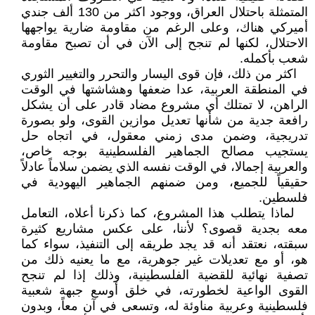
المتمثلة باحتلال العراق، ووجود اكثر من 130 ألف جندي
أميركي هناك، وعلى الرغم من مقاومة ضارية يواجهها
الاحتلال، لكنها لم تنجح إلى الآن في أن تصبح مقاومة
شعب بأكمله.
اكثر من ذلك، فإن قوى اليسار والتحرر والتغيير الثوري
في المنطقة العربية، عدا ضعفها وهشاشتها في الوقت
الراهن، لا تمتلك أي مشروع مضاد قادر على أن يشكل
رافعة جدية من شأنها تعديل موازين القوى، ولو بصورة
تدريجية، وضمن مدى زمني معقول، في اتجاه حل
يستجيب مصالح الجماهير الفلسطينية بوجه خاص،
والعربية إجمالا، في الوقت نفسه الذي يضمن سلاماً عادلاً
حقيقياً للجميع، ومن ضمنهم الجماهير اليهودية في
فلسطين.
لماذا يتطلب هذا المشروع، كما ذكرنا أعلاه، التعامل
معه بجدية قصوى؟ لأننا، على عكس مشاريع كثيرة
سبقته، نعتقد أنه قد يجد طريقه إلى التنفيذ، سواء كما
هو، أو مع تعديلات غير جوهرية، مع ما يعنيه ذلك من
تصفية نهائية للقضية الفلسطينية، وذلك إذا لم تنجح
القوى الواعية لخطورته، في خلق أوسع جبهة شعبية
فلسطينية وعربية مناوئة له، وتسعى في آن معاً، وبدون