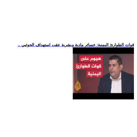
.. قوات الطوارئ اليمنية: خسائر مادية وبشرية عقب استهداف الحوثيي