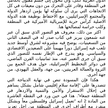
الدول العربية ككل، وأن تتحول إلى جسم مقبول بالكامل
في المنطقة وقادر على التحرك من دون معيقات في كل
الاتجاهات التي يرى أن سلوكه لها يؤمن ازدهار الدولة
والمجتمع الإسرائيليين، مع الاحتفاظ بوظيفة هذه الدولة
الاصلية كرأس حربة للإمبريالية الأميركية في المنطقة
وكلب حراسة لمصالحها هنا.
اكثر من ذلك، معروف هو التصور الذي سبق أن عبر
عنه شمعون بيريز في كتاب صدر له في النصف الثاني
من التسعينيات، يوضح فيه مشروعه لشرق أوسط جديد
تلعب فيه إسرائيل دوراً مهيمناً على الصعيدين الاقتصادي
والسياسي. وهو يندرج في الإطار نفسه للتصور الذي
سبق أن جرى التعبير عنه، منذ ثمانينيات القرن الماضي،
في دوائر التخطيط الإسرائيلية، حول هدف الجمع بين
الثروة والعمالة العربيتين، من جهة، والعقل اليهودي، من
جهة أخرى.
هكذا فإن المسودة تنص في نهاية الديباجة التي
تتصدرها على "إقامة سلام إقليمي شامل بشكل يساهم
في إحلال الاستقرار والأمن والتنمية والازدهار في
المنطقة جمعاء". هذا في حين ورد في النقطة العاشرة
من المادة 2 انه "تعمل إسرائيل وفلسطين معاً وبشكل
منفرد مع أطراف أخرى في المنطقة من اجل تعزيز