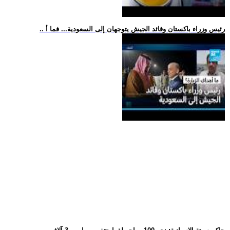
.. رئيس وزراء باكستان وقائد الجيش يتوجهان إلى السعودية... فما أ