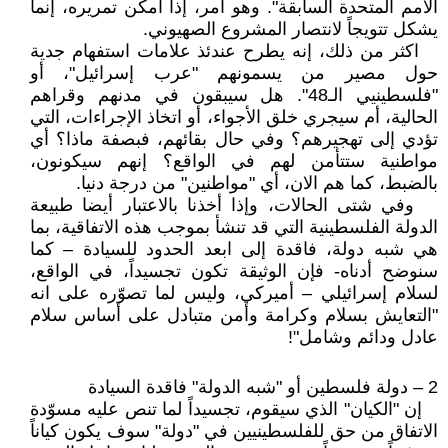
الأمم المتحدة السابقة". وهو أمر، إذا أمكن تمريره، إنما
يشكل تتويجاً لانتصار المشروع الصهيوني.
اكثر من ذلك، إنه يطرح عندئذ علامات استفهام جدية
حول مصير من يسمونهم "عرب إسرائيل"، أو
"فلسطينيي الـ48". هل سيبقون في مدنهم وقراهم
الحالية، أم سيجري خلق الأجواء، أو اتخاذ الإجراءات، التي
تؤدي إلى تهجيرهم؟ وفي حال بقائهم، فبصفة ماذا؟ أي
مواطنية ستتأمن لهم في الواقع؟ إنهم سيكونون،
بالضبط، كما هم الان، أي "مواطنين" من درجة دنيا.
وفي شتى الحالات، وإذا أخذنا بالاعتبار أيضا طبيعة
الدولة الفلسطينية التي قد تنشأ بموجب هذه الاتفاقية، بما
هي شبه دولة، فاقدة إلى ابعد الحدود للسيادة – كما
سنوضح أدناه- فإن الوثيقة تكون تجسيداً، في الواقع،
لسلام إسرائيلي – أميركي، وليس لما تصوّره على انه
"التعايش بسلام وكرامة وأمن متبادل على أساس سلام
عادل ودائم وشامل"!
2 – دولة فلسطين أو "شبه الدولة" فاقدة السيادة
إن "الكيان" الذي سيقوم، تجسيداً لما تنص عليه مسوّدة
الاتفاق من حق للفلسطينيين في "دولة" سوف يكون كياناً