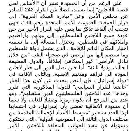
على الرغم من أن المسودة تعتبر أن "الأساس لحل
قضية اللاجئين" إنما يستند، فضلاً عن القرار 242 الصادر
عن مجلس الأمن، وعن "مبادرة السلام العربية"، إلى
قرار الجمعية العمومية للأمم المتحدة رقم 194، فهي
تتجنب أي ألفاظ تذكرّ بما ينص عليه القرار الأخير من حق
عودة جميع اللاجئين الفلسطينين إلى بيوتهم وأراضيهم
واملاكهم في فلسطين، وتختزل المسألة إلى ما تسميه
اختيار المكان الدائم للإقامة ، الذي يشمل دولة فلسطين
وما سيضم إليها من أراضي في صحراء النقب "من خلال
تبادل الأراضي" غير المتكافئ إطلاقاً، والدول المضيفة
الحالية، ودولاً ثالثة". أما حين يصل الدور الى خيار لاجئين
العودة الى قراهم ومدنهم الاصلية، وبالتالي الاقامة في
"دولة إسرائيل"، فإن النص يتحدث عن كون هذا الخيار
"خاضعاً للقرار السياسي" للدولة المذكورة، التي تقرر
وحدها" عدد اللاجئين الفلسطينيين الذين ستقبلهم"، وهو
عدد من المرجح أن يكون رمزياً وضئيلاً للغاية، ولا سيما
أن مسودة الاتفاقية تقضي بأن إسرائيل، في احتسابها
لهذا العدد ستعتبر "متوسط الأعداد الإجمالية المقدمة من
مختلف الدول الثالثة إلى المفوضية الدولية"، التي ستكون
مسؤولة عن تنفيذ الجوانب المتعلقة باللاجئين . الأمر