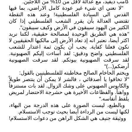
كامب ديفيد، مع عدالة لاقل من 10% من اللاجئين.
"لا نعني اي شيء غير عودة كامل الاراضي، بما فيها
القدس الى السيادة الفلسطينية! وعند هذه النقطة
تقتضي العدالة بأن يقرر الشعب الفلسطيني إذا كان
الكثير من اليهود سيبقون في الأرض وكيف سيبقون".
"هذه هي الطريق الوحيدة لمصالحة حقيقية، لكننا نريد
اكثر أيضا، نعتبر انه إذ تعاد الأرض إلى مالكيها الحقيقيين لا
نكون فعلنا كفاية. يجب أن يكون ثمة اعتذار للشعب
الفلسطيني واضح ودقيق: لقد أساءت إليكم الصهيونية.
لقد سرقت الصهيونية بيوتكم. لقد سرقت الصهيونية
أرضكم(...)"
ويختم الحاخام الصالح مخاطبته للفلسطينيين بالقول:
"لا تخافوا يا أصدقائي ، فالشر لا يمكن أن ينتصر طويلاً
والكابوس الصهيوني على وشك الزوال. لقد بات مستنزفاً
وواهناً. والفظاعات الأخيرة هي حشرجة الاحتضار لمريض
يلفظ أنفاسه."
وبالطبع، ليست الصورة على هذه الدرجة من البهاء،
لكنها ليست من الرداءة أيضا بحيث توجب الاستسلام.
ووثيقة جنيف هي الشكل الراهن من دعوات الاستسلام!