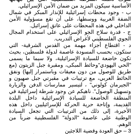
الأساسية سيكون المزيد من ضمان الأمن الإسرائيلي.
ب - وجود محطات إسرائيلية للإنذار المبكر في شمال
الضفة الغربية ووسطها، على أن تقع مسؤولية الأمن
الداخلي في هذه المحطات على عاتق إسرائيل.
ج - قدرة سلاح الجو الإسرائيلي على استخدام المجال
الجوي الفلسطيني لأغراض التدريب.
د - اقتطاع أجزاء مهمة من القدس الشرقية- التي
ستكون، بحسب المسودة عاصمة لدولة فلسطين، بحيث
تكون خاضعة للسيادة الإسرائيلية، ولا سيما ما يسمى
"الحي اليهودي"وحائط المبكى، ومقبرة جبل الزيتون (مع
طريق للوصول من دون معيقات وباستمرار إليها) ونفق
الحائط الغربي، مع ترتيبات في مقبرتي جبل صهيون و
"الجيرمان كولوني" ، لتيسير ممارسات الدفن والزيارة
وتسهيل الوصول". ناهيكم عن وجود شرطة إسرائيلية في
المنطقة الخاضعة للسيادة الإسرائيلية داخل البلدة
القديمة، وإتاحة حرية الحركة للإسرائيليين داخل هذه
الأخيرة، إلى ذلك من الترتيبات التي تجعل السيادة
الوطنية على عاصمة "الدولة" الفلسطينية ضرباً من
الوهم.
3 – حق العودة وقضية اللاجئين