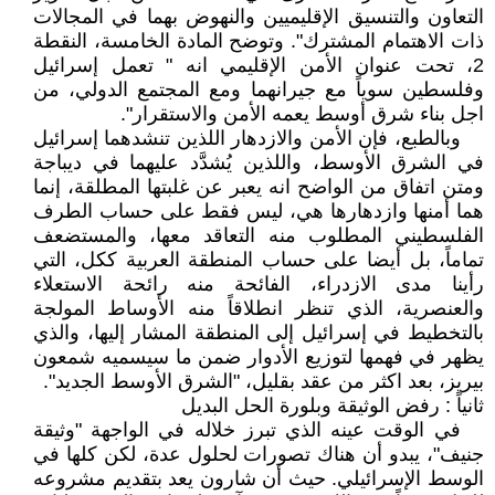
التعاون والتنسيق الإقليميين والنهوض بهما في المجالات
ذات الاهتمام المشترك". وتوضح المادة الخامسة، النقطة
2، تحت عنوان الأمن الإقليمي انه " تعمل إسرائيل
وفلسطين سوياً مع جيرانهما ومع المجتمع الدولي، من
اجل بناء شرق أوسط يعمه الأمن والاستقرار".
وبالطبع، فإن الأمن والازدهار اللذين تنشدهما إسرائيل
في الشرق الأوسط، واللذين يُشدَّد عليهما في ديباجة
ومتن اتفاق من الواضح انه يعبر عن غلبتها المطلقة، إنما
هما أمنها وازدهارها هي، ليس فقط على حساب الطرف
الفلسطيني المطلوب منه التعاقد معها، والمستضعف
تماماً، بل أيضا على حساب المنطقة العربية ككل، التي
رأينا مدى الازدراء، الفائحة منه رائحة الاستعلاء
والعنصرية، الذي تنظر انطلاقاً منه الأوساط المولجة
بالتخطيط في إسرائيل إلى المنطقة المشار إليها، والذي
يظهر في فهمها لتوزيع الأدوار ضمن ما سيسميه شمعون
بيريز، بعد اكثر من عقد بقليل، "الشرق الأوسط الجديد".
ثانياً : رفض الوثيقة وبلورة الحل البديل
في الوقت عينه الذي تبرز خلاله في الواجهة "وثيقة
جنيف"، يبدو أن هناك تصورات لحلول عدة، لكن كلها في
الوسط الإسرائيلي. حيث أن شارون يعد بتقديم مشروعه