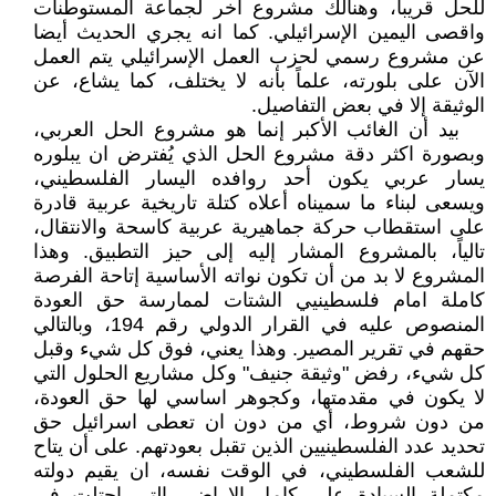
للحل قريباً، وهنالك مشروع آخر لجماعة المستوطنات
واقصى اليمين الإسرائيلي. كما انه يجري الحديث أيضا
عن مشروع رسمي لحزب العمل الإسرائيلي يتم العمل
الآن على بلورته، علماً بأنه لا يختلف، كما يشاع، عن
الوثيقة إلا في بعض التفاصيل.
بيد أن الغائب الأكبر إنما هو مشروع الحل العربي،
وبصورة اكثر دقة مشروع الحل الذي يُفترض ان يبلوره
يسار عربي يكون أحد روافده اليسار الفلسطيني،
ويسعى لبناء ما سميناه أعلاه كتلة تاريخية عربية قادرة
على استقطاب حركة جماهيرية عربية كاسحة والانتقال،
تالياً، بالمشروع المشار إليه إلى حيز التطبيق. وهذا
المشروع لا بد من أن تكون نواته الأساسية إتاحة الفرصة
كاملة امام فلسطينيي الشتات لممارسة حق العودة
المنصوص عليه في القرار الدولي رقم 194، وبالتالي
حقهم في تقرير المصير. وهذا يعني، فوق كل شيء وقبل
كل شيء، رفض "وثيقة جنيف" وكل مشاريع الحلول التي
لا يكون في مقدمتها، وكجوهر اساسي لها حق العودة،
من دون شروط، أي من دون ان تعطى اسرائيل حق
تحديد عدد الفلسطينيين الذين تقبل بعودتهم. على أن يتاح
للشعب الفلسطيني، في الوقت نفسه، ان يقيم دولته
مكتملة السيادة على كامل الاراضي التي احتلت في