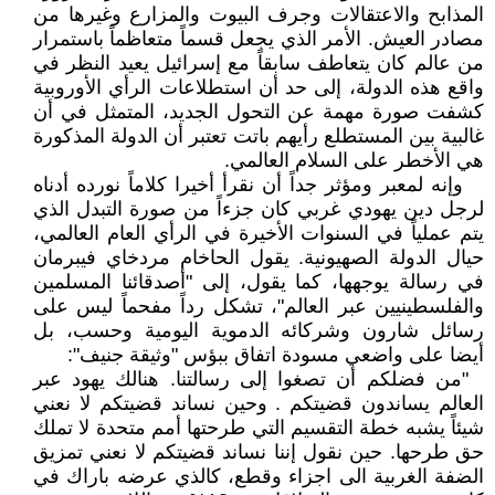
المذابح والاعتقالات وجرف البيوت والمزارع وغيرها من
مصادر العيش. الأمر الذي يجعل قسماً متعاظماً باستمرار
من عالم كان يتعاطف سابقاً مع إسرائيل يعيد النظر في
واقع هذه الدولة، إلى حد أن استطلاعات الرأي الأوروبية
كشفت صورة مهمة عن التحول الجديد، المتمثل في أن
غالبية بين المستطلع رأيهم باتت تعتبر أن الدولة المذكورة
هي الأخطر على السلام العالمي.
وإنه لمعبر ومؤثر جداً أن نقرأ أخيرا كلاماً نورده أدناه
لرجل دين يهودي غربي كان جزءاً من صورة التبدل الذي
يتم عملياً في السنوات الأخيرة في الرأي العام العالمي،
حيال الدولة الصهيونية. يقول الحاخام مردخاي فيبرمان
في رسالة يوجهها، كما يقول، إلى "أصدقائنا المسلمين
والفلسطينيين عبر العالم"، تشكل رداً مفحماً ليس على
رسائل شارون وشركائه الدموية اليومية وحسب، بل
أيضا على واضعي مسودة اتفاق ببؤس "وثيقة جنيف":
"من فضلكم أن تصغوا إلى رسالتنا. هنالك يهود عبر
العالم يساندون قضيتكم . وحين نساند قضيتكم لا نعني
شيئاً يشبه خطة التقسيم التي طرحتها أمم متحدة لا تملك
حق طرحها. حين نقول إننا نساند قضيتكم لا نعني تمزيق
الضفة الغربية الى اجزاء وقطع، كالذي عرضه باراك في