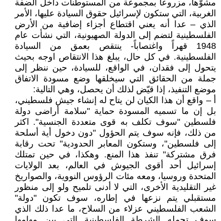
مشوّهاً، مزروعاً بمجموعة من المستوطنات داخل الضفة
الغربية، التي ستكون لإسرائيل حقوق السيادة عليها، الأمر
الذي – عدا أنه يعني اقتطاع أجزاء إضافية من الأرض
الفلسطينية لتضم إلى الدولة الصهيونية، التي نشأت عام
1948 قهراً واغتصاباً- ينتقص بعمق من السيادة
الفلسطينية. في كل حال، يبلغ هذا الانتقاص اوجه بحيث
يتحول إلى فقدان، في الواقع، للسيادة، حين ننظر إلى
جملة من الحقائق التي سيخلقها وضع مسودة الاتفاق
موضع التنفيذ، إذا قيّض لذلك أن يحصل، وهي التالية:
أ – واقع أن هذا الكيان لن يتاح له إنشاء جيش فلسطيني،
بل إن ما تسميه المسودة حماية "سلامة أراضى دولة
فلسطين "سوف تكلف به قوى متعددة الجنسية". اكثر
من ذلك، فإنه سوف يتم الحؤول "دون دخول أية أسلحة
إلى فلسطين"، وستكون المعابر الحدودية" تحت رقابة
فرق مشتركة" تنفذ هذا المنع. وهكذا، في حين تمتلك
إسرائيل أحد أقوى الجيوش في العالم، بعد الولايات
المتحدة وروسيا، ومعه مئات الرؤوس النووية، والصواريخ
غير التقليدية الأخرى، التي لا أدنى تلميح ولو إلى منظور
مستقبلي يتم نزعها في إطاره، سوف تكون "دولة"
الشعب الفلسطيني عزلاء من السلاح، ما عدا ذلك الذي
سوف تحمله الشرطة الفلسطينية التي بين مهامها