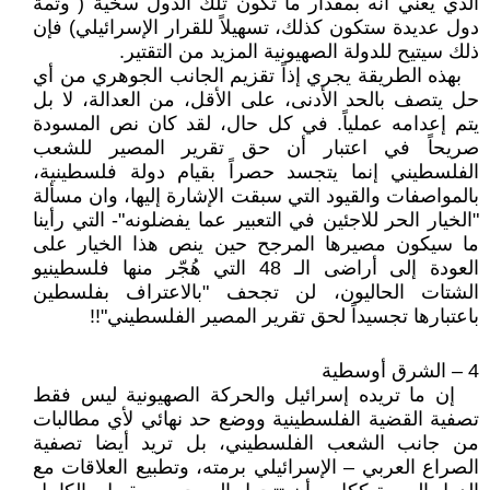
الذي يعني انه بمقدار ما تكون تلك الدول سخية ( وثمة
دول عديدة ستكون كذلك، تسهيلاً للقرار الإسرائيلي) فإن
ذلك سيتيح للدولة الصهيونية المزيد من التقتير.
بهذه الطريقة يجري إذاً تقزيم الجانب الجوهري من أي
حل يتصف بالحد الأدنى، على الأقل، من العدالة، لا بل
يتم إعدامه عملياً. في كل حال، لقد كان نص المسودة
صريحاً في اعتبار أن حق تقرير المصير للشعب
الفلسطيني إنما يتجسد حصراً بقيام دولة فلسطينية،
بالمواصفات والقيود التي سبقت الإشارة إليها، وان مسألة
"الخيار الحر للاجئين في التعبير عما يفضلونه"- التي رأينا
ما سيكون مصيرها المرجح حين ينص هذا الخيار على
العودة إلى أراضى الـ 48 التي هُجّر منها فلسطينيو
الشتات الحاليون، لن تجحف "بالاعتراف بفلسطين
باعتبارها تجسيداً لحق تقرير المصير الفلسطيني"!!
4 – الشرق أوسطية
إن ما تريده إسرائيل والحركة الصهيونية ليس فقط
تصفية القضية الفلسطينية ووضع حد نهائي لأي مطالبات
من جانب الشعب الفلسطيني، بل تريد أيضا تصفية
الصراع العربي – الإسرائيلي برمته، وتطبيع العلاقات مع