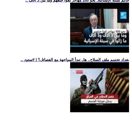
.. حاكم سبتة الإسبانية: نحو 100 مهاجر لقوا حتفهم وما بين 3 آلاف
.. بغداد تحسم ملف السلاح.. هل تبدأ المواجهة مع الفصائل؟ | #ستود