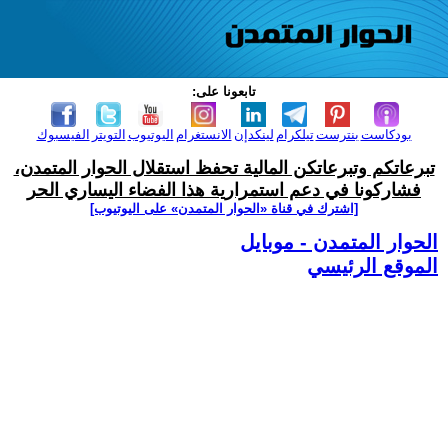
تابعونا على:
بودكاست
بنترست
تيلكرام
لينكدإن
الانستغرام
اليوتيوب
التويتر
الفيسبوك
تبرعاتكم وتبرعاتكن المالية تحفظ استقلال الحوار المتمدن،
فشاركونا في دعم استمرارية هذا الفضاء اليساري الحر
[اشترك في قناة ‫«الحوار المتمدن» على اليوتيوب]
الحوار المتمدن - موبايل
الموقع الرئيسي