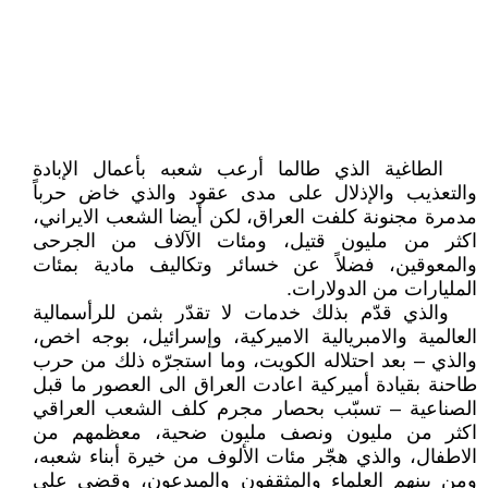
الطاغية الذي طالما أرعب شعبه بأعمال الإبادة
والتعذيب والإذلال على مدى عقود والذي خاض حرباً
مدمرة مجنونة كلفت العراق، لكن أيضا الشعب الايراني،
اكثر من مليون قتيل، ومئات الآلاف من الجرحى
والمعوقين، فضلاً عن خسائر وتكاليف مادية بمئات
المليارات من الدولارات.
والذي قدّم بذلك خدمات لا تقدّر بثمن للرأسمالية
العالمية والامبريالية الاميركية، وإسرائيل، بوجه اخص،
والذي – بعد احتلاله الكويت، وما استجرّه ذلك من حرب
طاحنة بقيادة أميركية اعادت العراق الى العصور ما قبل
الصناعية – تسبّب بحصار مجرم كلف الشعب العراقي
اكثر من مليون ونصف مليون ضحية، معظمهم من
الاطفال، والذي هجّر مئات الألوف من خيرة أبناء شعبه،
ومن بينهم العلماء والمثقفون والمبدعون، وقضى على