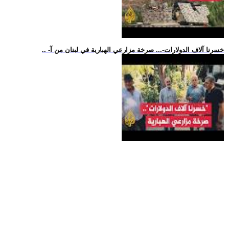
.. -خسرنا آلاف الدولارات-... صرخة مزارعي الهبارية في لبنان من آ