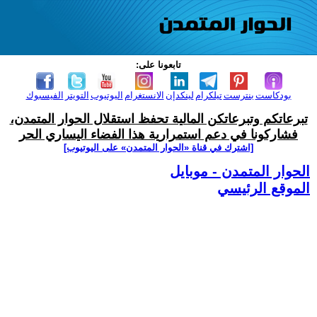
تابعونا على:
بودكاست
بنترست
تيلكرام
لينكدإن
الانستغرام
اليوتيوب
التويتر
الفيسبوك
تبرعاتكم وتبرعاتكن المالية تحفظ استقلال الحوار المتمدن،
فشاركونا في دعم استمرارية هذا الفضاء اليساري الحر
[اشترك في قناة ‫«الحوار المتمدن» على اليوتيوب]
الحوار المتمدن - موبايل
الموقع الرئيسي