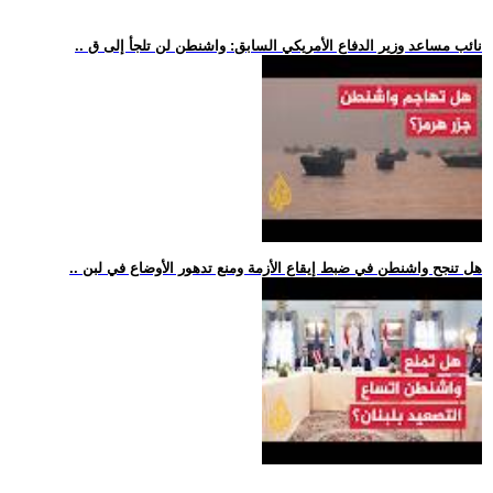
.. نائب مساعد وزير الدفاع الأمريكي السابق: واشنطن لن تلجأ إلى ق
.. هل تنجح واشنطن في ضبط إيقاع الأزمة ومنع تدهور الأوضاع في لبن