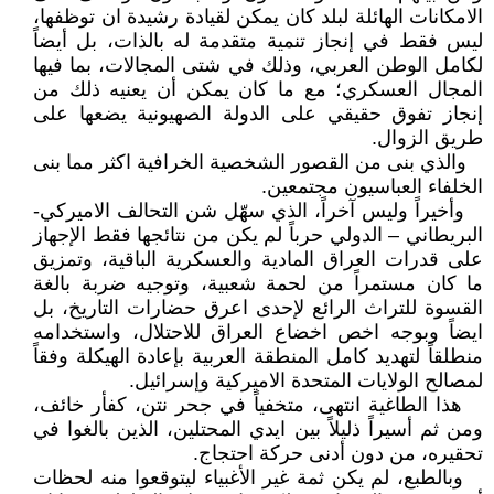
الامكانات الهائلة لبلد كان يمكن لقيادة رشيدة ان توظفها،
ليس فقط في إنجاز تنمية متقدمة له بالذات، بل أيضاً
لكامل الوطن العربي، وذلك في شتى المجالات، بما فيها
المجال العسكري؛ مع ما كان يمكن أن يعنيه ذلك من
إنجاز تفوق حقيقي على الدولة الصهيونية يضعها على
طريق الزوال.
والذي بنى من القصور الشخصية الخرافية اكثر مما بنى
الخلفاء العباسيون مجتمعين.
وأخيراً وليس آخراً، الذي سهّل شن التحالف الاميركي-
البريطاني – الدولي حرباً لم يكن من نتائجها فقط الإجهاز
على قدرات العراق المادية والعسكرية الباقية، وتمزيق
ما كان مستمراً من لحمة شعبية، وتوجيه ضربة بالغة
القسوة للتراث الرائع لإحدى اعرق حضارات التاريخ، بل
ايضاً وبوجه اخص اخضاع العراق للاحتلال، واستخدامه
منطلقاً لتهديد كامل المنطقة العربية بإعادة الهيكلة وفقاً
لمصالح الولايات المتحدة الاميركية وإسرائيل.
هذا الطاغية انتهى، متخفياً في جحر نتن، كفأر خائف،
ومن ثم أسيراً ذليلاً بين ايدي المحتلين، الذين بالغوا في
تحقيره، من دون أدنى حركة احتجاج.
وبالطبع، لم يكن ثمة غير الأغبياء ليتوقعوا منه لحظات