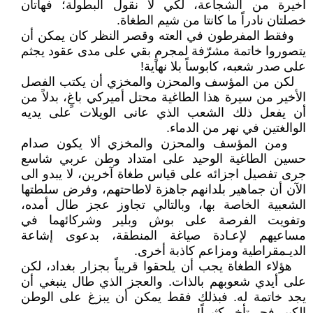
أخيرة من الشجاعة، لكي لا نقول البطولة؛ فهاتان
خصلتان نادراً ما كانتا من شيم الطغاة.
وفقط المفرطون في العته وقصر النظر كان يمكن أن
يتصوروا خاتمة مشرّفة لمجرمٍ بقي على مدى عقود يجثم
على صدر شعبه، كابوساً بلا نهاية!
لكن من المؤسف والمحزن والمخزي أن يكتب الفصل
الأخير من سيرة هذا الطاغية محتل أميركي باغٍ، بدلاً من
أن يفعل ذلك الشعب الذي عانى الويلات على يديه
الوالغتين في نهر من الدماء.
ومن المؤسف والمحزن والمخزي ألا يكون صدام
حسين الطاغية الوحيد على امتداد وطن عربي شاسع
جرى تفصيل اجزائه على قياس طغاة آخرين، لا يبدو الى
الآن أن جماهير بلدانهم جاهزة لاطاحتهم، وفرض سلطتها
الشعبية الخاصة بها، وبالتالي تجاوز عجز طال أمده،
وتفويت الفرصة على بوش وبلير وشركائهما في
مساعيهم لإعـادة صياغة المنطقة، بدعوى إشاعة
الديـمقراطية ومزاعم كاذبة أخرى.
هؤلاء الطغاة يجب أن يلحقوا قريباً بجزار بغداد، لكن
على أيدي شعوبهم بالذات. والعجز الذي طال ينبغي أن
يجد خاتمة له. فبذلك فقط يمكن أن يبزغ على الوطن
الكبير فجر تأخر كثيراً!