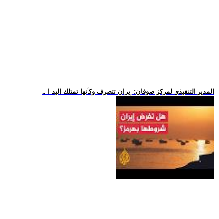
.. المدير التنفيذي لمركز صوفان: إيران تتصرف وكأنها تمتلك اليد ا